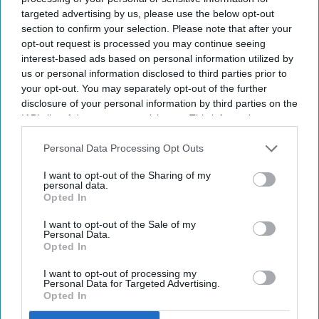
targeted advertising by us, please use the below opt-out
Photo by Loic Venance/AFP via Getty Images
section to confirm your selection. Please note that after your
opt-out request is processed you may continue seeing
Probe clears Accor CEO of conflict
interest-based ads based on personal information utilized by
claims
us or personal information disclosed to third parties prior to
your opt-out. You may separately opt-out of the further
disclosure of your personal information by third parties on the
Vishnu Rageev R.
Jul 19, 2026
IAB’s list of downstream participants. This information may
also be disclosed by us to third parties on the
IAB’s List of
Downstream Participants
that may further disclose it to other
Personal Data Processing Opt Outs
third parties.
Accor board cleared its CEO of conflict
I want to opt-out of the Sharing of my
personal data.
allegations.
Opted In
Probe came amid broader scrutiny of Accor.
I want to opt-out of the Sale of my
Personal Data.
Paris law firm BDGS conducted the
Opted In
investigation.
I want to opt-out of processing my
Personal Data for Targeted Advertising.
THE ACCOR SA board commissioned an
Opted In
independent investigation into CEO Sébastien