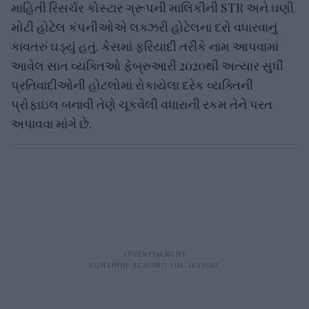
માહિતી રિસર્ચર કોસ્ટાર ગ્રૂપની માલિકીની STR અને ઘણી
મોટી હોટેલ કંપનીઓએ લક્ઝરી હોટેલના દરો વધારવાનું
કાવતરું ઘડ્યું હતું. કેસમાં ફરિયાદી તરીકે નામ આપવામાં
આવેલ સાત વ્યક્તિઓ ફેબ્રુઆરી 2020થી અત્યાર સુધી
પ્રતિવાદીઓની હોટલોમાં રોકાયેલા દરેક વ્યક્તિની
પ્રોફાઇલ બનાવી તેણે ચૂકવેલી વધારાની રકમ તેને પરત
અપાવવા માંગે છે.