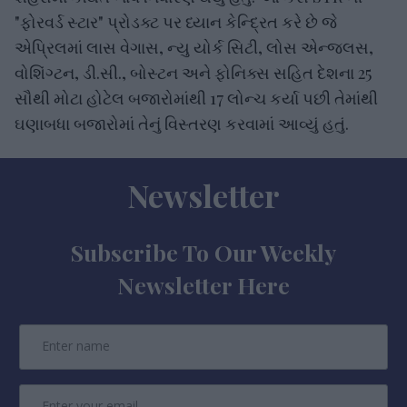
"ફોરવર્ડ સ્ટાર" પ્રોડક્ટ પર ધ્યાન કેન્દ્રિત કરે છે જે
એપ્રિલમાં લાસ વેગાસ, ન્યુ યોર્ક સિટી, લોસ એન્જલસ,
વોશિંગ્ટન, ડી.સી., બોસ્ટન અને ફોનિક્સ સહિત દેશના 25
સૌથી મોટા હોટેલ બજારોમાંથી 17 લોન્ચ કર્યા પછી તેમાંથી
ઘણાબધા બજારોમાં તેનું વિસ્તરણ કરવામાં આવ્યું હતું.
Newsletter
Subscribe To Our Weekly
Newsletter Here