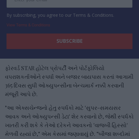
By subscribing, you agree to our Terms & Conditions.
View Terms & Conditions
ફોરવર્ડ STAR હોટેલ પ્રોપર્ટી અને પોર્ટફોલિયો
વપરાશકર્તાઓને સ્પર્ધા અને બજાર બાયપાસ કરતાં આગામી
365 દિવસ સુધી ઓક્યુપન્સીના બેન્ચમાર્ક નક્કી કરવાની
મંજૂરી આપે છે.
"આ એક્સચેન્જનો હેતુ સ્પર્ધકો માટે 'સુપર-સમયસર
આવક અને ઓક્યુપન્સી ડેટા' શેર કરવાનો છે, જેથી સ્પર્ધકો
ખાતરી કરી શકે કે તેઓ દરેકને આવકનો 'વાજબી હિસ્સો'
મેળવી રહ્યાં છે," એમ કેસમાં જણાવાયું છે. “બીજા શબ્દોમાં