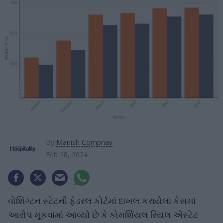
By
Manish Compnay
Feb 28, 2024
વોશિંગ્ટન સ્ટેટની ફેડરલ કોર્ટમાં દાખલ કરાયેલા કેસમાં
આરોપ મૂકવામાં આવ્યો છે કે કોમર્શિયલ રિયલ એસ્ટેટ