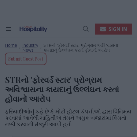
Skip
to
content
e
ch
ion
SIGN IN
Search
Open
gation
&
Search
Section
Home
Industry
STRનો 'ફોરવર્ડ સ્ટાર' પ્રોગ્રામ અવિશ્વાસના
Navigation
>
>
News
કાયદાનું ઉલ્લંઘન કરતાં હોવાનો આરોપ
Submit Guest Post
STRનો 'ફોરવર્ડ સ્ટાર' પ્રોગ્રામ
અવિશ્વાસના કાયદાનું ઉલ્લંઘન કરતાં
હોવાનો આરોપ
ફરિયાદીઓનું કહે છે કે મોટી હોટલ કંપનીઓ દ્વારા વિનિમય
કરવામાં આવેલી માહિતીએ તેમને અમુક બજારોમાં કિંમતો
નક્કી કરવાની મંજૂરી આપી હતી