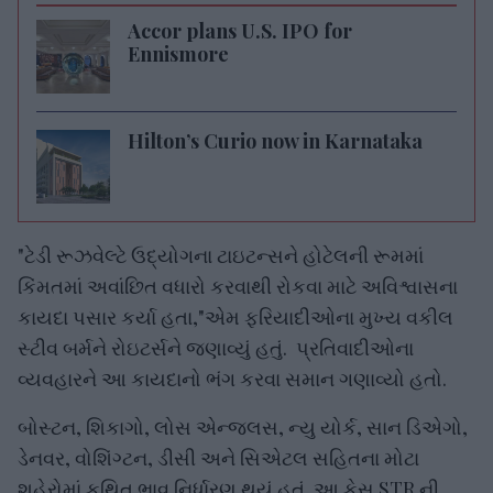
Accor plans U.S. IPO for
Ennismore
Hilton’s Curio now in Karnataka
"ટેડી રૂઝવેલ્ટે ઉદ્યોગના ટાઇટન્સને હોટેલની રૂમમાં
કિંમતમાં અવાંછિત વધારો કરવાથી રોકવા માટે અવિશ્વાસના
કાયદા પસાર કર્યા હતા,"એમ ફરિયાદીઓના મુખ્ય વકીલ
સ્ટીવ બર્મને રોઇટર્સને જણાવ્યું હતું. પ્રતિવાદીઓના
વ્યવહારને આ કાયદાનો ભંગ કરવા સમાન ગણાવ્યો હતો.
બોસ્ટન, શિકાગો, લોસ એન્જલસ, ન્યુ યોર્ક, સાન ડિએગો,
ડેનવર, વોશિંગ્ટન, ડીસી અને સિએટલ સહિતના મોટા
શહેરોમાં કથિત ભાવ નિર્ધારણ થયું હતું. આ કેસ STR ની