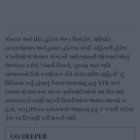
કોસ્ટાર અને IHG હોટેલ એન્ડ રિસોર્ટ્સ, મેરિયોટ
ઇન્ટરનેશનલ અને હયાત હોટેલ્સ કોર્પો. સહિતની હોટેલ
કંપનીઓએ શેરમન એક્ટની અવિશ્વાસની જોગવાઈઓનું
ઉલ્લંઘન કરીને "તેમની કિંમતો, પુરવઠા અને ભાવિ
યોજનાઓ વિશે સ્પર્ધાત્મક રીતે સંવેદનશીલ માહિતી" નું
વિનિમય કર્યું હોવાનું કેસમાં જણાવાયું હતું. STR અને
દાવામાં મોટાભાગના અન્ય પ્રતિવાદીઓએ આ લેખ માટે
સમયસર ટિપ્પણી માટેની વિનંતીઓનો જવાબ આપ્યો ન
હતો, પરંતુ IHGના પ્રવક્તાએ જણાવ્યું હતું કે કંપની કોર્ટના
કેસ પર ટિપ્પણી કરી શકતી નથી.
GO DEEPER