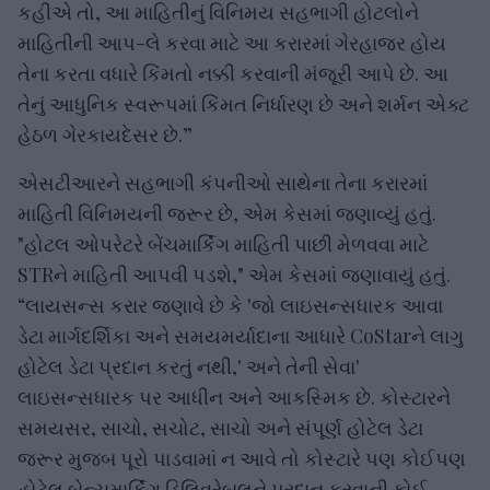
કહીએ તો, આ માહિતીનું વિનિમય સહભાગી હોટલોને
માહિતીની આપ-લે કરવા માટે આ કરારમાં ગેરહાજર હોય
તેના કરતા વધારે કિંમતો નક્કી કરવાની મંજૂરી આપે છે. આ
તેનું આધુનિક સ્વરૂપમાં કિંમત નિર્ધારણ છે અને શર્મન એક્ટ
હેઠળ ગેરકાયદેસર છે.”
એસટીઆરને સહભાગી કંપનીઓ સાથેના તેના કરારમાં
માહિતી વિનિમયની જરૂર છે, એમ કેસમાં જણાવ્યું હતું.
"હોટલ ઓપરેટરે બેંચમાર્કિંગ માહિતી પાછી મેળવવા માટે
STRને માહિતી આપવી પડશે," એમ કેસમાં જણાવાયું હતું.
“લાયસન્સ કરાર જણાવે છે કે 'જો લાઇસન્સધારક આવા
ડેટા માર્ગદર્શિકા અને સમયમર્યાદાના આધારે CoStarને લાગુ
હોટેલ ડેટા પ્રદાન કરતું નથી,' અને તેની સેવા'
લાઇસન્સધારક પર આધીન અને આકસ્મિક છે. કોસ્ટારને
સમયસર, સાચો, સચોટ, સાચો અને સંપૂર્ણ હોટેલ ડેટા
જરૂર મુજબ પૂરો પાડવામાં ન આવે તો કોસ્ટારે પણ કોઈપણ
હોટેલ બેન્ચમાર્કિંગ ડિલિવરેબલને પ્રદાન કરવાની કોઈ