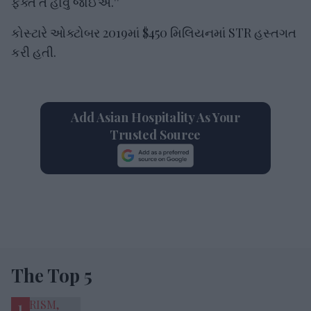
ફક્ત તે હોવું જોઈએ.''
કોસ્ટારે ઓક્ટોબર 2019માં $450 મિલિયનમાં STR હસ્તગત
કરી હતી.
Add Asian Hospitality As Your
Trusted Source
The Top 5