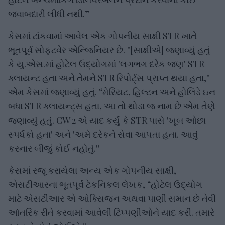
જવાબદારી લીધી નથી.”
કેસમાં ટાંકવામાં આવેલ એક ગોપનીય સાક્ષી STR ખાતે
ભૂતપૂર્વ સોફ્ટવેર એન્જિનિયર છે. "[સાક્ષીએ] જણાવ્યું હતું
કે યુ.એસ.માં હોટેલ ઉદ્યોગમાં 'લગભગ દરેક જણ' STR
ક્લાયન્ટ હતા અને તેમને STR રિપોર્ટ્સ પ્રાપ્ત થયા હતા,"
એમ કેસમાં જણાવ્યું હતું. “મેરિયટ, હિલ્ટન અને હોલિડે ઇન
બધા STR ક્લાયન્ટ્સ હતા, આ તો થોડા જ નામ છે એમ તેણે
જણાવ્યું હતું. CW 2 એ યાદ કર્યું કે STR પાસે 'ખૂબ ઓછા
સ્પર્ધકો હતા' અને 'અમે દરેકને સેવા આપતા હતા. આવું
કરનાર બીજું કોઈ નહોતું.''
કેસમાં રજૂ કરાયેલા અન્ય એક ગોપનીય સાક્ષી,
એસટીઆરના ભૂતપૂર્વ ટેકનિકલ લેખક, “હોટેલ ઉદ્યોગ
માટે એસટીઆર એ ઓક્સિજન અથવા પાણી સમાન છે તેવી
આંતરિક રીતે કરવામાં આવેલી ટિપ્પણીઓને યાદ કરી. તમારે