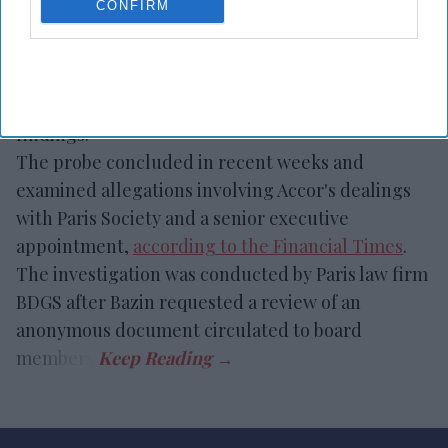
CONFIRM
Bazin after anonymous allegations of conflicts of
interest and favoritism. The probe found no
evidence that Bazin breached his legal or fiduciary
duties, and the board unanimously accepted the
findings.
The probe concluded in recent weeks and
examined allegations involving Accor's dealings
with Paris Society and a senior executive
appointment,
according to the Financial Times
.
The investigation was conducted by Paris law firm
BDGS after Bazin requested a review of an
anonymous document circulated to board
members.