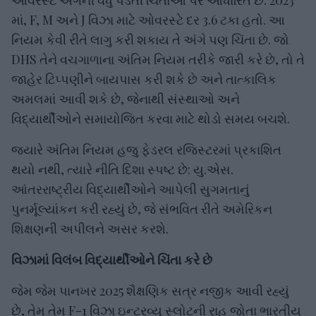
માં, F, M અને J વિઝા માટે ઓવરસ્ટે દર 3.6 ટકા હતો. આ
નિયમ કેવી રીતે લાગુ કરી શકાય તે અંગે પણ ચિંતા છે. જો
DHS તેને વચગાળાના અંતિમ નિયમ તરીકે જારી કરે છે, તો તે
જાહેર ટિપ્પણીને બાયપાસ કરી શકે છે અને તાત્કાલિક
અમલમાં આવી શકે છે, જેનાથી સંસ્થાઓ અને
વિદ્યાર્થીઓને સમાયોજિત કરવા માટે થોડો સમય બચશે.
જ્યારે અંતિમ નિયમ હજુ ફેડરલ રજિસ્ટરમાં પ્રકાશિત
થયો નથી, ત્યારે નીતિ દિશા સ્પષ્ટ છે: યુ.એસ.
આંતરરાષ્ટ્રીય વિદ્યાર્થીઓને આપેલી સુગમતાનું
પુનર્મૂલ્યાંકન કરી રહ્યું છે, જે સંભવિત રીતે અમેરિકન
શિક્ષણની અપીલને અસર કરશે.
વિઝામાં વિલંબ વિદ્યાર્થીઓને ચિંતા કરે છે
જેમ જેમ પાનખર 2025 શૈક્ષણિક સત્ર નજીક આવી રહ્યું
છે, તેમ તેમ F-1 વિઝા ઇન્ટરવ્યુ સ્લોટની રાહ જોતા ભારતીય