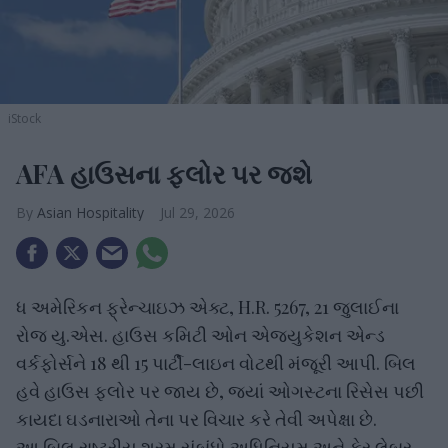
iStock
AFA હાઉસના ફ્લોર પર જશે
Asian Hospitality
Jul 29, 2026
ધ અમેરિકન ફ્રેન્ચાઇઝ એક્ટ, H.R. 5267, 21 જુલાઈના
રોજ યુ.એસ. હાઉસ કમિટી ઓન એજ્યુકેશન એન્ડ
વર્કફોર્સને 18 થી 15 પાર્ટી-લાઇન વોટથી મંજૂરી આપી. બિલ
હવે હાઉસ ફ્લોર પર જાય છે, જ્યાં ઓગસ્ટના રિસેસ પછી
કાયદા ઘડનારાઓ તેના પર વિચાર કરે તેવી અપેક્ષા છે.
આ બિલ રાષ્ટ્રીય શ્રમ સંબંધો અધિનિયમ અને ફેર લેબર