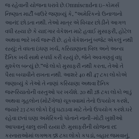
જ રહેવાની યોજના ધરાવે છે.Omnisendના ઇ-કોમર્સ
નિષ્ણાત માર્ટી બાઉરે જણાવ્યું કે, “અમેરિકનો ઉનાળાનો
આનંદ છોડતા નથી. તેઓ માત્ર એ વિચાર છોડીને આગળ
વધી રહ્યા છે કે યાદગાર વેકેશન માટે હવાઈ મુસાફરી, હોટેલ
અથવા ભારે ખર્ચ જરૂરી છે. હવે વેકેશનનું બજેટ એકલું નથી
રહ્યું; તે વધતા ઇંધણ ખર્ચ, કરિયાણાના બિલ અને અન્ય
દૈનિક ખર્ચ સાથે સ્પર્ધા કરી રહ્યું છે, જેને અવગણવું વધુ
મુશ્કેલ બન્યું છે.”જે લોકો મુસાફરી નથી કરતા, તેઓ તે
પૈસા બચાવીને રાખતા નથી. આશરે 40 થી 47 ટકા લોકોએ
જણાવ્યું કે તેઓ તે નાણાં કરિયાણા અથવા દૈનિક
જરૂરિયાતોની વસ્તુઓ પર ખર્ચશે. 20 થી 28 ટકા લોકો ભાડું
અથવા ગૃહલોન (મોર્ટગેજ) ચૂકવવામાં તેનો ઉપયોગ કરશે,
જ્યારે 23 ટકા લોકો દેવું ઘટાડવા માટે તેનો ઉપયોગ કરશે.ઘરે
રહેવા છતાં ઘણા અમેરિકનો પોતાને નાની-મોટી ખુશીઓ
આપવાનું ચાલુ રાખી રહ્યા છે. મુસાફરીની યોજના રદ
કરનારાઓમાં લગભગ 58 ટકા લોકો કપડાં, બહાર જમવાનું,