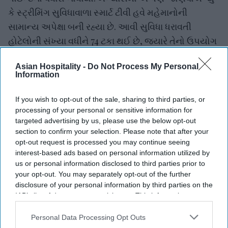
કે સ્ટ્રીમિંગ સુવિધાવાળા સ્માર્ટ ટીવી હવે મહેમાનોની
સામાન્ય અપેક્ષા બની રહ્યા છે. આવી સુવિધા ધરાવતી
હોટેલોની સંખ્યા વધીને 74 ટકા થઈ છે, જ્યારે તેનો ઉપયોગ
કરતા મહેમાનોનો હિસ્સો વધીને 62 ટકા થયો છે. બંનેમાં ગયા
Asian Hospitality -
Do Not Process My Personal
વર્ષની સરખામણીએ 2 ટકાનો વધારો નોંધાયો.અહેવાલ મુજબ
Information
આરોગ્ય અને વેલનેસ સંબંધિત સુવિધાઓ હજુ પણ
મહેમાનો માટે મહત્વપૂર્ણ છે. દૈનિક હાઉસકીપિંગ 46 ટકા
If you wish to opt-out of the sale, sharing to third parties, or
processing of your personal or sensitive information for
સાથે પ્રથમ સ્થાને રહ્યું, ત્યારબાદ ફિલ્ટર કરેલા પાણીના
targeted advertising by us, please use the below opt-out
સ્ટેશન 30 ટકા અને ફિટનેસ સેન્ટર 21 ટકા સાથે
section to confirm your selection. Please note that after your
રહ્યા.અહેવાલમાં હોટેલ વિશે માહિતી મેળવવા માટે AIના
opt-out request is processed you may continue seeing
interest-based ads based on personal information utilized by
ઉપયોગનું પણ વિશ્લેષણ કરવામાં આવ્યું. AIનો ઉપયોગ
us or personal information disclosed to third parties prior to
કરનારામાં જનરેશન Yનો હિસ્સો 49 ટકા હતો, જ્યારે
your opt-out. You may separately opt-out of the further
જનરેશન Zનો હિસ્સો 23 ટકા રહ્યો.અભ્યાસ મુજબ,
disclosure of your personal information by third parties on the
IAB’s list of downstream participants. This information may
લક્ઝરી સેગમેન્ટમાં The Ritz-Carlton સતત બીજા વર્ષે
also be disclosed by us to third parties on the
IAB’s List of
785 સ્કોર સાથે પ્રથમ સ્થાને રહ્યું. અપ્પર-અપસ્કેલ
Downstream Participants
that may further disclose it to other
Personal Data Processing Opt Outs
સેગમેન્ટમાં Kimpton 738 સ્કોર સાથે પ્રથમ સ્થાને રહ્યું,
third parties.