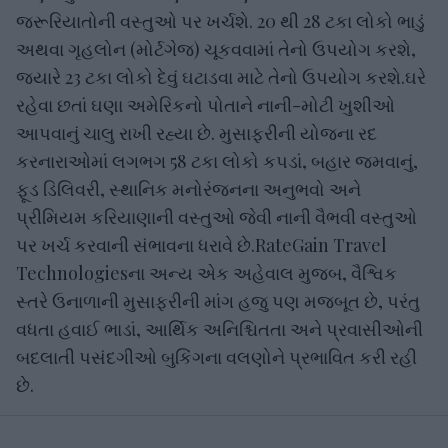
જરૂરિયાતોની વસ્તુઓ પર ખર્ચશે. 20 થી 28 ટકા લોકો ભાડું
અથવા ગૃહલોન (મોર્ટગેજ) ચૂકવવામાં તેનો ઉપયોગ કરશે,
જ્યારે 23 ટકા લોકો દેવું ઘટાડવા માટે તેનો ઉપયોગ કરશે.ઘરે
રહેવા છતાં ઘણા અમેરિકનો પોતાને નાની-મોટી ખુશીઓ
આપવાનું ચાલુ રાખી રહ્યા છે. મુસાફરીની યોજના રદ
કરનારાઓમાં લગભગ 58 ટકા લોકો કપડાં, બહાર જમવાનું,
ફૂડ ડિલિવરી, સ્થાનિક મનોરંજનના અનુભવો અને
પ્રીમિયમ કરિયાણાની વસ્તુઓ જેવી નાની વૈભવી વસ્તુઓ
પર ખર્ચ કરવાની સંભાવના ધરાવે છે.RateGain Travel
Technologiesના અન્ય એક અહેવાલ મુજબ, વૈશ્વિક
સ્તરે ઉનાળાની મુસાફરીની માંગ હજુ પણ મજબૂત છે, પરંતુ
વધતા હવાઈ ભાડાં, આર્થિક અનિશ્ચિતતા અને પ્રવાસીઓની
બદલાતી પસંદગીઓ બુકિંગના વલણોને પ્રભાવિત કરી રહી
છે.