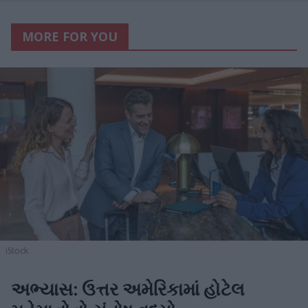
MORE FOR YOU
iStock
અભ્યાસ: ઉત્તર અમેરિકામાં હોટેલ