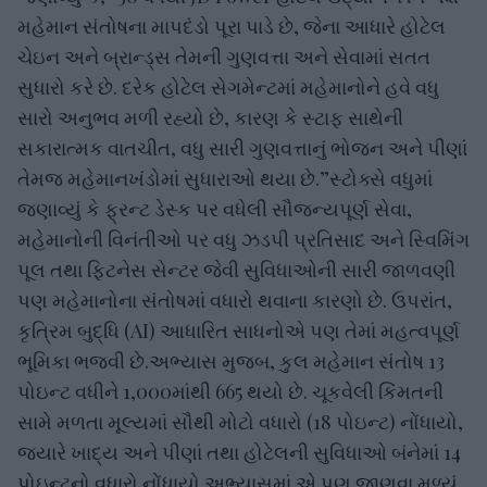
મહેમાન સંતોષના માપદંડો પૂરા પાડે છે, જેના આધારે હોટેલ
ચેઇન અને બ્રાન્ડ્સ તેમની ગુણવત્તા અને સેવામાં સતત
સુધારો કરે છે. દરેક હોટેલ સેગમેન્ટમાં મહેમાનોને હવે વધુ
સારો અનુભવ મળી રહ્યો છે, કારણ કે સ્ટાફ સાથેની
સકારાત્મક વાતચીત, વધુ સારી ગુણવત્તાનું ભોજન અને પીણાં
તેમજ મહેમાનખંડોમાં સુધારાઓ થયા છે.”સ્ટોક્સે વધુમાં
જણાવ્યું કે ફ્રન્ટ ડેસ્ક પર વધેલી સૌજન્યપૂર્ણ સેવા,
મહેમાનોની વિનંતીઓ પર વધુ ઝડપી પ્રતિસાદ અને સ્વિમિંગ
પૂલ તથા ફિટનેસ સેન્ટર જેવી સુવિધાઓની સારી જાળવણી
પણ મહેમાનોના સંતોષમાં વધારો થવાના કારણો છે. ઉપરાંત,
કૃત્રિમ બુદ્ધિ (AI) આધારિત સાધનોએ પણ તેમાં મહત્વપૂર્ણ
ભૂમિકા ભજવી છે.અભ્યાસ મુજબ, કુલ મહેમાન સંતોષ 13
પોઇન્ટ વધીને 1,000માંથી 665 થયો છે. ચૂકવેલી કિંમતની
સામે મળતા મૂલ્યમાં સૌથી મોટો વધારો (18 પોઇન્ટ) નોંધાયો,
જ્યારે ખાદ્ય અને પીણાં તથા હોટેલની સુવિધાઓ બંનેમાં 14
પોઇન્ટનો વધારો નોંધાયો.અભ્યાસમાં એ પણ જાણવા મળ્યું