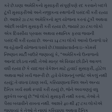
કરે છે.ઘણા અમેરિકનો મુસાફરી સંપૂર્ણપણે રદ કરવાને બદલે
ટૂંકી મુસાફરીઓ અને નજીકના સ્થળોની પસંદગી કરી રહ્યા
છે. આશરે 21 ટકા અમેરિકનો મૂળ યોજના કરતાં ટૂંકી અથવા
ઓછી ખર્ચાળ મુસાફરી કરી રહ્યા છે, જ્યારે 20 ટકા લોકો
એક દિવસીય પ્રવાસ અથવા સ્થાનિક ફરવા જવાની
પસંદગી કરી રહ્યા છે. અન્ય 14 ટકા લોકો આખો ઉનાળો ઘરે
જ રહેવાની યોજના ધરાવે છે.Omnisendના ઇ-કોમર્સ
નિષ્ણાત માર્ટી બાઉરે જણાવ્યું કે, “અમેરિકનો ઉનાળાનો
આનંદ છોડતા નથી. તેઓ માત્ર એ વિચાર છોડીને આગળ
વધી રહ્યા છે કે યાદગાર વેકેશન માટે હવાઈ મુસાફરી, હોટેલ
અથવા ભારે ખર્ચ જરૂરી છે. હવે વેકેશનનું બજેટ એકલું નથી
રહ્યું; તે વધતા ઇંધણ ખર્ચ, કરિયાણાના બિલ અને અન્ય
દૈનિક ખર્ચ સાથે સ્પર્ધા કરી રહ્યું છે, જેને અવગણવું વધુ
મુશ્કેલ બન્યું છે.”જે લોકો મુસાફરી નથી કરતા, તેઓ તે
પૈસા બચાવીને રાખતા નથી. આશરે 40 થી 47 ટકા લોકોએ
જણાવ્યું કે તેઓ તે નાણાં કરિયાણા અથવા દૈનિક