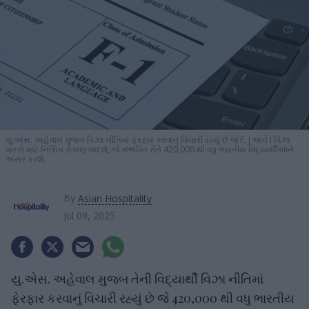
યુ.એસ. અહેવાલ મુજબ વિઝા નીતિમાં ફેરફાર કરવાનું વિચારી રહ્યું છે જે F, J અને I વિઝા
ધારકો માટે નિશ્ચિત રોકાણ લાદશે, જે સંભવિત રીતે 420,000 થી વધુ ભારતીય વિદ્યાર્થીઓને
અસર કરશે.
By
Asian Hospitality
Jul 09, 2025
યુ.એસ. અહેવાલ મુજબ તેની વિદ્યાર્થી વિઝા નીતિમાં
ફેરફાર કરવાનું વિચારી રહ્યું છે જે 420,000 થી વધુ ભારતીય