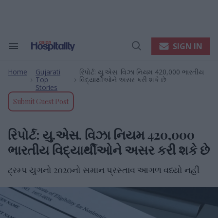
Skip
to
content
e
ch
ion
SIGN IN
Search
Open
gation
&
Search
Section
Home
Gujarati
રિપોર્ટ: યુ.એસ. વિઝા નિયમ 420,000 ભારતીય
Navigation
>
>
Top
વિદ્યાર્થીઓને અસર કરી શકે છે
Stories
Submit Guest Post
રિપોર્ટ: યુ.એસ. વિઝા નિયમ 420,000
ભારતીય વિદ્યાર્થીઓને અસર કરી શકે છે
ટ્રમ્પ યુગનો 2020નો સમાન પ્રસ્તાવ આગળ વધ્યો નહીં