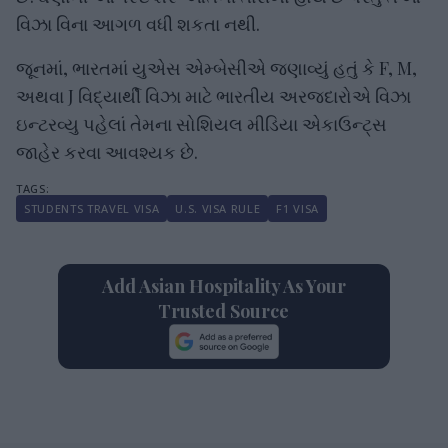
વિઝા વિના આગળ વધી શકતા નથી.
જૂનમાં, ભારતમાં યુએસ એમ્બેસીએ જણાવ્યું હતું કે F, M,
અથવા J વિદ્યાર્થી વિઝા માટે ભારતીય અરજદારોએ વિઝા
ઇન્ટરવ્યુ પહેલાં તેમના સોશિયલ મીડિયા એકાઉન્ટ્સ
જાહેર કરવા આવશ્યક છે.
STUDENTS TRAVEL VISA
U.S. VISA RULE
F1 VISA
Add Asian Hospitality As Your
Trusted Source