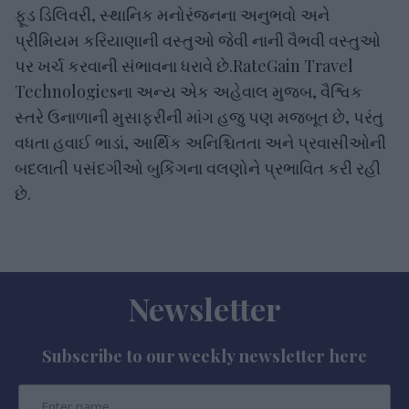
ફૂડ ડિલિવરી, સ્થાનિક મનોરંજનના અનુભવો અને
પ્રીમિયમ કરિયાણાની વસ્તુઓ જેવી નાની વૈભવી વસ્તુઓ
પર ખર્ચ કરવાની સંભાવના ધરાવે છે.RateGain Travel
Technologiesના અન્ય એક અહેવાલ મુજબ, વૈશ્વિક
સ્તરે ઉનાળાની મુસાફરીની માંગ હજુ પણ મજબૂત છે, પરંતુ
વધતા હવાઈ ભાડાં, આર્થિક અનિશ્ચિતતા અને પ્રવાસીઓની
બદલાતી પસંદગીઓ બુકિંગના વલણોને પ્રભાવિત કરી રહી
છે.
Newsletter
Subscribe to our weekly newsletter here