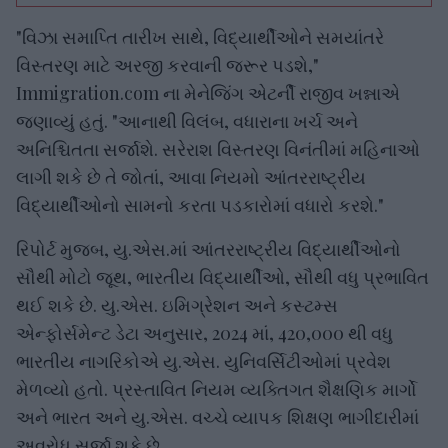
"વિઝા સમાપ્તિ તારીખ સાથે, વિદ્યાર્થીઓને સમયાંતરે
વિસ્તરણ માટે અરજી કરવાની જરૂર પડશે,"
Immigration.com ના મેનેજિંગ એટર્ની રાજીવ ખન્નાએ
જણાવ્યું હતું. "આનાથી વિલંબ, વધારાના ખર્ચ અને
અનિશ્ચિતતા સર્જાશે. સરેરાશ વિસ્તરણ વિનંતીમાં મહિનાઓ
લાગી શકે છે તે જોતાં, આવા નિયમો આંતરરાષ્ટ્રીય
વિદ્યાર્થીઓનો સામનો કરતા પડકારોમાં વધારો કરશે."
રિપોર્ટ મુજબ, યુ.એસ.માં આંતરરાષ્ટ્રીય વિદ્યાર્થીઓનો
સૌથી મોટો જૂથ, ભારતીય વિદ્યાર્થીઓ, સૌથી વધુ પ્રભાવિત
થઈ શકે છે. યુ.એસ. ઇમિગ્રેશન અને કસ્ટમ્સ
એન્ફોર્સમેન્ટ ડેટા અનુસાર, 2024 માં, 420,000 થી વધુ
ભારતીય નાગરિકોએ યુ.એસ. યુનિવર્સિટીઓમાં પ્રવેશ
મેળવ્યો હતો. પ્રસ્તાવિત નિયમ વ્યક્તિગત શૈક્ષણિક માર્ગો
અને ભારત અને યુ.એસ. વચ્ચે વ્યાપક શિક્ષણ ભાગીદારીમાં
અવરોધ સર્જી શકે છે.