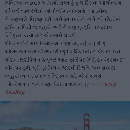
લેન્ડિંગકોન 2026 આગામી સપ્તાહે ફ્લોરિડાના ઓર્લાન્ડોમાં
સીવર્લ્ડ ખાતે રેનેસાં ઓર્લાન્ડોમાં યોજાશે. આ ઇવેન્ટ
રોકાણકારો, ધિરાણકારો અને ડેવલપરોને અને ઓપરેટરોને
હોસ્પિટાલિટી વ્યવહારો અને રોકાણ પ્રવૃત્તિ પર ધ્યાન
કેન્દ્રિત કરવા માટે એકસાથે લાવશે.
લેન્ડિંગકોને એક નિવેદનમાં જણાવ્યું હતું કે 4 થી 5
ઓગસ્ટના રોજ યોજાનારી છઠ્ઠી વાર્ષિક ઇવેન્ટ "લેગસી ઇન
મોશન: રિશેપિંગ ધ ફ્યુચર ઓફ હોસ્પિટાલિટી ઇન્વેસ્ટમેન્ટ"
થીમ પર હશે. પ્રોગ્રામિંગ બજારની સ્થિતિ અને રોકાણ
વ્યૂહરચના પર ધ્યાન કેન્દ્રિત કરશે, જેમાં સત્રો
ઓપરેશનલ અને નાણાકીય માર્ગદર્શન પૂરું પાડશે.