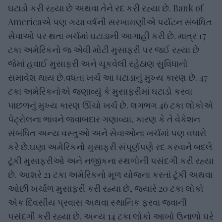
ઘટાડો કરી રહ્યા છે અથવા તેને રદ કરી રહ્યા છે. Bank of
Americaએ પણ ગયા વર્ષની સરખામણીએ પર્યટન સંબંધિત
સેવાઓ પર થતા ખર્ચમાં ઘટાડાની આગાહી કરી છે. માત્ર 17
ટકા અમેરિકનો જ એવી મોટી મુસાફરી પર જઈ રહ્યા છે
જેમાં હવાઈ મુસાફરી અને ચૂકવેલી રહેઠાણ સુવિધાનો
સમાવેશ થાય છે.વધતા ખર્ચ આ ઘટાડાનું મુખ્ય કારણ છે. 47
ટકા અમેરિકનોએ જણાવ્યું કે મુસાફરીમાં ઘટાડો કરવા
પાછળનું મુખ્ય કારણ ઊંચો ખર્ચ છે. લગભગ 46 ટકા લોકોએ
પેટ્રોલના ભાવને જવાબદાર ગણાવ્યા, કારણ કે તે વેકેશન
સંબંધિત અન્ય વસ્તુઓ અને સેવાઓના ખર્ચમાં પણ વધારો
કરે છે.ઘણા અમેરિકનો મુસાફરી સંપૂર્ણપણે રદ કરવાને બદલે
ટૂંકી મુસાફરીઓ અને નજીકના સ્થળોની પસંદગી કરી રહ્યા
છે. આશરે 21 ટકા અમેરિકનો મૂળ યોજના કરતાં ટૂંકી અથવા
ઓછી ખર્ચાળ મુસાફરી કરી રહ્યા છે, જ્યારે 20 ટકા લોકો
એક દિવસીય પ્રવાસ અથવા સ્થાનિક ફરવા જવાની
પસંદગી કરી રહ્યા છે. અન્ય 14 ટકા લોકો આખો ઉનાળો ઘરે