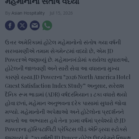
મહેમાનોનો સંતોષ વધ્યો
Asian Hospitality
Jul 15, 2026
ઉત્તર અમેરિકામાં હોટેલ મહેમાનોનો સંતોષ ગયા વર્ષની
સરખામણીએ તમામ સેગમેન્ટમાં વધ્યો છે, એમ JD
Powerએ જણાવ્યું છે. મહેમાનખંડોમાં કરાયેલા સુધારાઓ,
હોટેલની જાળવણી અને સારી સેવા આ વધારાના મુખ્ય
કારણો રહ્યા.JD Powerના “2026 North America Hotel
Guest Satisfaction Index Study” અનુસાર, સરેરાશ
દૈનિક રૂમ ભાડામાં (ADR) વર્ષદરમિયાન 1 ટકા વધારો થયો
હોવા છતાં, મહેમાન અનુભવના દરેક પાસામાં સુધારો જોવા
મળ્યો. મહેમાનોની અપેક્ષાઓ અને હોટેલોના પ્રદર્શનને
માપતો આ અભ્યાસ હવે તેના 30મા વર્ષમાં પ્રવેશ્યો છે.JD
Powerના હૉસ્પિટાલિટી પ્રેક્ટિસ લીડ એન્ડ્રિયા સ્ટોક્સે
જણાવ્યું કે, “30 વર્ષથી JD Power હોટેલ ઉદ્યોગને નિષ્પક્ષ