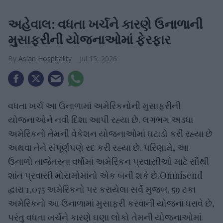
અહેવાલ: વધતા ખર્ચને કારણે ઉનાળાની
મુસાફરીની યોજનાઓમાં ફેરફાર
Asian Hospitality
Jul 15, 2026
વધતા ખર્ચ આ ઉનાળામાં અમેરિકનોની મુસાફરીની
યોજનાઓને નવી દિશા આપી રહ્યા છે. લગભગ અડધા
અમેરિકનો તેમની વેકેશન યોજનાઓમાં ઘટાડો કરી રહ્યા છે
અથવા તેને સંપૂર્ણપણે રદ કરી રહ્યા છે. પરિણામે, આ
ઉનાળો તાજેતરના વર્ષોમાં અમેરિકન પ્રવાસીઓ માટે સૌથી
શાંત પ્રવાસી મોસમોમાંનો એક બની શકે છે.Omnisend
દ્વારા 1,075 અમેરિકનો પર કરાયેલા સર્વે મુજબ, 59 ટકા
અમેરિકનો આ ઉનાળામાં મુસાફરી કરવાની યોજના ધરાવે છે,
પરંતુ વધતા ખર્ચને કારણે ઘણા લોકો તેમની યોજનાઓમાં