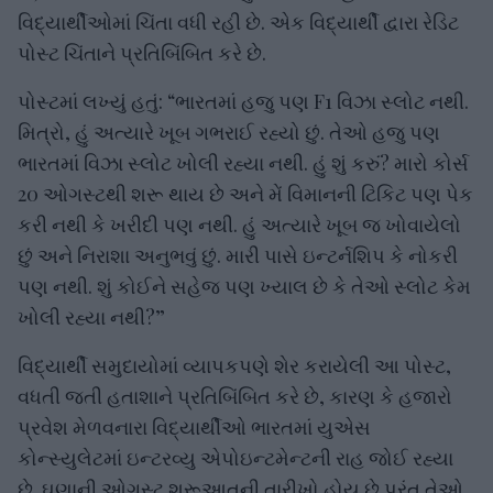
વિદ્યાર્થીઓમાં ચિંતા વધી રહી છે. એક વિદ્યાર્થી દ્વારા રેડિટ
પોસ્ટ ચિંતાને પ્રતિબિંબિત કરે છે.
પોસ્ટમાં લખ્યું હતું: “ભારતમાં હજુ પણ F1 વિઝા સ્લોટ નથી.
મિત્રો, હું અત્યારે ખૂબ ગભરાઈ રહ્યો છું. તેઓ હજુ પણ
ભારતમાં વિઝા સ્લોટ ખોલી રહ્યા નથી. હું શું કરું? મારો કોર્સ
20 ઓગસ્ટથી શરૂ થાય છે અને મેં વિમાનની ટિકિટ પણ પેક
કરી નથી કે ખરીદી પણ નથી. હું અત્યારે ખૂબ જ ખોવાયેલો
છું અને નિરાશા અનુભવું છું. મારી પાસે ઇન્ટર્નશિપ કે નોકરી
પણ નથી. શું કોઈને સહેજ પણ ખ્યાલ છે કે તેઓ સ્લોટ કેમ
ખોલી રહ્યા નથી?”
વિદ્યાર્થી સમુદાયોમાં વ્યાપકપણે શેર કરાયેલી આ પોસ્ટ,
વધતી જતી હતાશાને પ્રતિબિંબિત કરે છે, કારણ કે હજારો
પ્રવેશ મેળવનારા વિદ્યાર્થીઓ ભારતમાં યુએસ
કોન્સ્યુલેટમાં ઇન્ટરવ્યુ એપોઇન્ટમેન્ટની રાહ જોઈ રહ્યા
છે. ઘણાની ઓગસ્ટ શરૂઆતની તારીખો હોય છે પરંતુ તેઓ