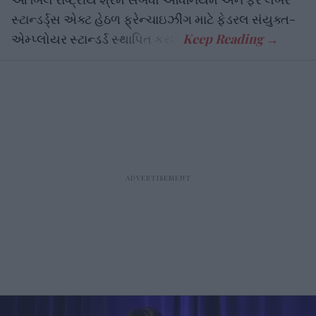
સ્ટાન્ડર્ડ્સ એક્ટ હેઠળ ફ્રેન્ચાઇઝીંગ માટે ફેડરલ સંયુક્ત-
એમ્પ્લોયર સ્ટાન્ડર્ડ સ્થાપિત કરશે.