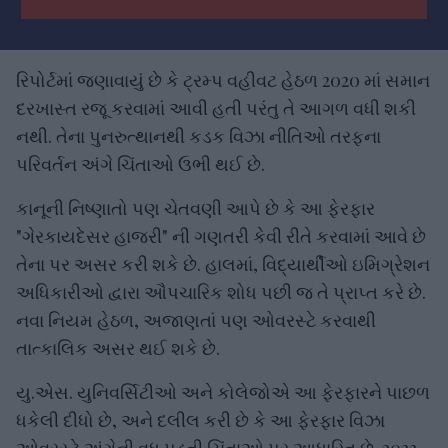
રિપોર્ટમાં જણાવાયું છે કે ટ્રમ્પ વહીવટ હેઠળ 2020 માં સમાન
દરખાસ્ત રજૂ કરવામાં આવી હતી પરંતુ તે આગળ વધી શકી
નથી. તેના પુનરુત્થાનથી કડક વિઝા નીતિઓ તરફના
પરિવર્તન અંગે ચિંતાઓ ઉભી થઈ છે.
કાનૂની નિષ્ણાતો પણ ચેતવણી આપે છે કે આ ફેરફાર
"ગેરકાયદેસર હાજરી" ની ગણતરી કેવી રીતે કરવામાં આવે છે
તેના પર અસર કરી શકે છે. હાલમાં, વિદ્યાર્થીઓ ઇમિગ્રેશન
અધિકારીઓ દ્વારા ઔપચારિક શોધ પછી જ તે પ્રાપ્ત કરે છે.
નવા નિયમ હેઠળ, અજાણતાં પણ ઓવરસ્ટે કરવાથી
તાત્કાલિક અસર થઈ શકે છે.
યુ.એસ. યુનિવર્સિટીઓ અને કોલેજોએ આ ફેરફારને પાછળ
ધકેલી દીધો છે, અને દલીલ કરી છે કે આ ફેરફાર વિઝા
ઓવરસ્ટે અંગેની વધુ પડતી ચિંતાઓ પર આધારિત છે. 2023