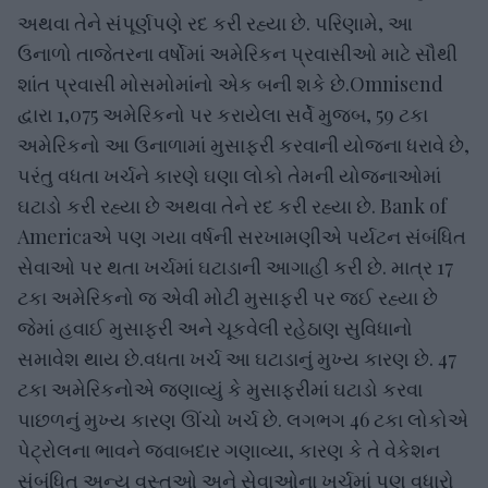
અથવા તેને સંપૂર્ણપણે રદ કરી રહ્યા છે. પરિણામે, આ
ઉનાળો તાજેતરના વર્ષોમાં અમેરિકન પ્રવાસીઓ માટે સૌથી
શાંત પ્રવાસી મોસમોમાંનો એક બની શકે છે.Omnisend
દ્વારા 1,075 અમેરિકનો પર કરાયેલા સર્વે મુજબ, 59 ટકા
અમેરિકનો આ ઉનાળામાં મુસાફરી કરવાની યોજના ધરાવે છે,
પરંતુ વધતા ખર્ચને કારણે ઘણા લોકો તેમની યોજનાઓમાં
ઘટાડો કરી રહ્યા છે અથવા તેને રદ કરી રહ્યા છે. Bank of
Americaએ પણ ગયા વર્ષની સરખામણીએ પર્યટન સંબંધિત
સેવાઓ પર થતા ખર્ચમાં ઘટાડાની આગાહી કરી છે. માત્ર 17
ટકા અમેરિકનો જ એવી મોટી મુસાફરી પર જઈ રહ્યા છે
જેમાં હવાઈ મુસાફરી અને ચૂકવેલી રહેઠાણ સુવિધાનો
સમાવેશ થાય છે.વધતા ખર્ચ આ ઘટાડાનું મુખ્ય કારણ છે. 47
ટકા અમેરિકનોએ જણાવ્યું કે મુસાફરીમાં ઘટાડો કરવા
પાછળનું મુખ્ય કારણ ઊંચો ખર્ચ છે. લગભગ 46 ટકા લોકોએ
પેટ્રોલના ભાવને જવાબદાર ગણાવ્યા, કારણ કે તે વેકેશન
સંબંધિત અન્ય વસ્તુઓ અને સેવાઓના ખર્ચમાં પણ વધારો