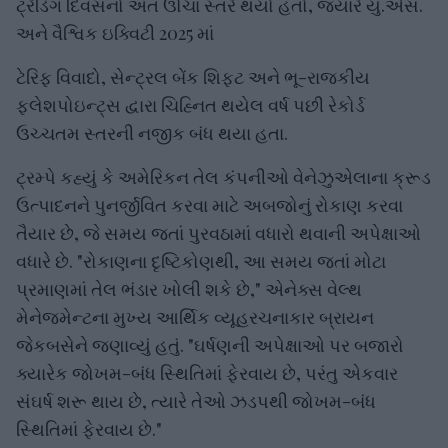
ટ્રેડિંગ દિવસનો અંત ઊંચા સ્તરે થયો હતો, જ્યારે યુ.એસ.
અને વૈશ્વિક ઇક્વિટી 2025 માં
ટેરિફ વિવાદો, સેન્ટ્રલ બેંક શિફ્ટ અને ભૂ-રાજકીય
ફ્લેશપોઇન્ટ્સ દ્વારા ચિહ્નિત થયેલ વર્ષ પછી રેકોર્ડ
ઉચ્ચતમ સ્તરની નજીક બંધ થયા હતા.
ટ્રમ્પે કહ્યું કે અમેરિકન તેલ કંપનીઓ વેનેઝુએલાના ક્રૂડ
ઉત્પાદનને પુનર્જીવિત કરવા માટે અબજોનું રોકાણ કરવા
તૈયાર છે, જે સમય જતાં પુરવઠામાં વધારો થવાની અપેક્ષાઓ
વધારે છે. "રોકાણના દૃષ્ટિકોણથી, આ સમય જતાં મોટા
પ્રમાણમાં તેલ ભંડાર ખોલી શકે છે," એનેક્સ વેલ્થ
મેનેજમેન્ટના મુખ્ય આર્થિક વ્યૂહરચનાકાર બ્રાયન
જેકબસેને જણાવ્યું હતું. "ઘર્ષણની અપેક્ષાઓ પર બજારો
ક્યારેક જોખમ-બંધ સ્થિતિમાં ફેરવાય છે, પરંતુ એકવાર
સંઘર્ષ શરૂ થાય છે, ત્યારે તેઓ ઝડપથી જોખમ-બંધ
સ્થિતિમાં ફેરવાય છે."