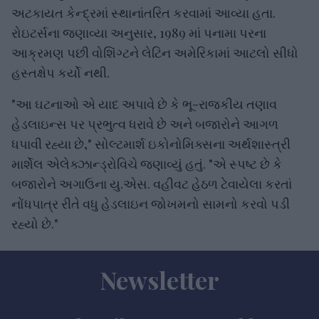
અટકાયત કેન્દ્રમાં સ્થાનાંતરિત કરવામાં આવ્યા હતા.
રોઇટર્સના જણાવ્યા અનુસાર, 1989 માં પનામા પરના
આક્રમણ પછી વોશિંગ્ટને લેટિન અમેરિકામાં આટલો સીધો
હસ્તક્ષેપ કર્યો નથી.
"આ ઘટનાઓ એ યાદ અપાવે છે કે ભૂ-રાજકીય તણાવ
હેડલાઇન્સ પર પ્રભુત્વ ધરાવે છે અને બજારોને આગળ
ધપાવી રહ્યા છે," સોલ્ટમાર્શ ઇકોનોમિક્સના અર્થશાસ્ત્રી
માર્શેલ એલેક્ઝાન્ડ્રોવિચે જણાવ્યું હતું. "એ સ્પષ્ટ છે કે
બજારોને અગાઉના યુ.એસ. વહીવટ હેઠળ ટેવાયેલા કરતાં
નોંધપાત્ર રીતે વધુ હેડલાઇન જોખમનો સામનો કરવો પડી
રહ્યો છે."
Newsletter