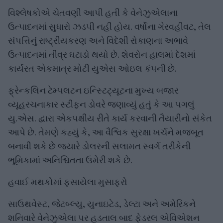
વિશ્લેષકોએ ચેતવણી આપી હતી કે વેનેઝુએલાના
ઉત્પાદનમાં સુધારો ઝડપી નહીં હોય. વર્ષોના ગેરવહીવટ, તેલ
સંપત્તિનું રાષ્ટ્રીયકરણ અને વિદેશી રોકાણના અભાવે
ઉત્પાદનમાં તીવ્ર ઘટાડો થયો છે. શેવરોન હાલમાં દેશમાં
કાર્યરત એકમાત્ર મોટી યુએસ ઓઇલ કંપની છે.
ફ્રેન્કલિન ટેમ્પલટન ઇન્સ્ટિટ્યૂટના મુખ્ય બજાર
વ્યૂહરચનાકાર સ્ટીફન ડોવરે જણાવ્યું હતું કે આ પગલું
યુ.એસ. દ્વારા એકપક્ષીય રીતે કાર્ય કરવાની તૈયારીનો સંકેત
આપે છે. તેમણે કહ્યું કે, આ વૈશ્વિક સુરક્ષા ખર્ચને મજબૂત
બનાવી શકે છે જ્યારે ડોલરની સલામત સ્વર્ગ તરીકેની
ભૂમિકામાં અનિશ્ચિતતા ઉમેરી શકે છે.
હવાઈ મથકોમાં ફસાયેલા મુસાફરો
સાઉથવેસ્ટ, જેટબ્લ્યુ, યુનાઇટેડ, ડેલ્ટા અને અમેરિકને
શનિવારે વેનેઝુએલા પર હડતાલ બાદ ફેડરલ એવિએશન