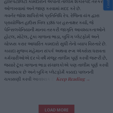
હોસ્પિટાલિટી કામદારોને અપાતી તાલીમ શંકાસ્પદ તસ્કરીને
ઓળખવામાં અને જાણ કરવામાં મદદ કરે છે.
ગવર્નર જોશ શાપિરોએ પ્રતિનિધિ રેપ. રેજિના યંગ દ્વારા
પ્રાયોજિત હાઉસ બિલ 1286 પર હસ્તાક્ષર કર્યા, જે
પેન્સિલવેનિયાની માનવ તસ્કરી જાગૃતિ આવશ્યકતાઓને
હોટલ, મોટેલ, ટૂંકા ગાળાના ભાડા, બુકિંગ પ્લેટફોર્મ અને
ચોક્કસ કરાર આધારિત કામદારો સુધી તેનો વ્યાપ વિસ્તારે છે.
કાયદા મુજબ મહેમાન સંપર્ક અથવા રૂમ ઍક્સેસ ધરાવતા
કર્મચારીઓએ દર બે વર્ષે મંજૂર તાલીમ પૂર્ણ કરવી જરૂરી છે,
જ્યારે ટૂંકા ગાળાના ભાડા સંચાલકોએ પણ તાલીમ પૂર્ણ કરવી
આવશ્યક છે અને બુકિંગ પ્લેટફોર્મે કાયદા પાલનની
ચકાસણી કરવી આવશ્યક છે.
LOAD MORE