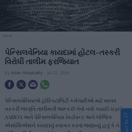
iStock
પેન્સિલવેનિયા કાયદામાં હોટલ-તસ્કરી
વિરોધી તાલીમ ફરજિયાત
Asian Hospitality
Jul 22, 2026
પેન્સિલવેનિયાએ હોસ્પિટાલિટી કર્મચારીઓ માટે માનવ
તસ્કરી જાગૃતિ તાલીમની જરૂર છે તેવો નવો કાયદો ઘડ્યો.
AAHOA અને પેન્સિલવેનિયા રેસ્ટોરન્ટ અને લોજિંગ
Contact Us
એસોસિએશને કાયદાનું સ્વાગત કરતાં જણાવ્યું હતું કે તે