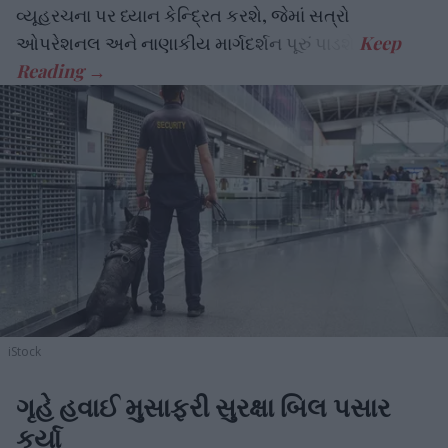
વ્યૂહરચના પર ધ્યાન કેન્દ્રિત કરશે, જેમાં સત્રો
ઓપરેશનલ અને નાણાકીય માર્ગદર્શન પૂરું પાડશે.
iStock
ગૃહે હવાઈ મુસાફરી સુરક્ષા બિલ પસાર
કર્યા