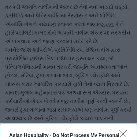
તસ્કરી જાગૃતિ તાલીમની જરૂર છે તેવો નવો કાયદો ઘડ્યો.
AAHOA અને પેન્સિલવેનિયા રેસ્ટોરન્ટ અને લોજિંગ
એસોસિએશને કાયદાનું સ્વાગત કરતાં જણાવ્યું હતું કે તે
હોસ્પિટાલિટી કામદારોને અપાતી તાલીમ શંકાસ્પદ તસ્કરીને
ઓળખવામાં અને જાણ કરવામાં મદદ કરે છે.
ગવર્નર જોશ શાપિરોએ પ્રતિનિધિ રેપ. રેજિના યંગ દ્વારા
પ્રાયોજિત હાઉસ બિલ 1286 પર હસ્તાક્ષર કર્યા, જે
પેન્સિલવેનિયાની માનવ તસ્કરી જાગૃતિ આવશ્યકતાઓને
હોટલ, મોટેલ, ટૂંકા ગાળાના ભાડા, બુકિંગ પ્લેટફોર્મ અને
ચોક્કસ કરાર આધારિત કામદારો સુધી તેનો વ્યાપ વિસ્તારે છે.
કાયદા મુજબ મહેમાન સંપર્ક અથવા રૂમ ઍક્સેસ ધરાવતા
કર્મચારીઓએ દર બે વર્ષે મંજૂર તાલીમ પૂર્ણ કરવી જરૂરી છે,
જ્યારે ટૂંકા ગાળાના ભાડા સંચાલકોએ પણ તાલીમ પૂર્ણ કરવી
આવશ્યક છે અને બુકિંગ પ્લેટફોર્મે કાયદા પાલનની
ચકાસણી કરવી આવશ્યક છે.
Asian Hospitality -
Do Not Process My Personal