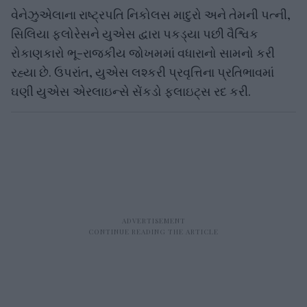
વેનેઝુએલાના રાષ્ટ્રપતિ નિકોલસ માદુરો અને તેમની પત્ની,
સિલિયા ફ્લોરેસને યુએસ દ્વારા પકડ્યા પછી વૈશ્વિક
રોકાણકારો ભૂ-રાજકીય જોખમમાં વધારાનો સામનો કરી
રહ્યા છે. ઉપરાંત, યુએસ લશ્કરી પ્રવૃત્તિના પ્રતિભાવમાં
ઘણી યુએસ એરલાઇન્સે સેંકડો ફ્લાઇટ્સ રદ કરી.