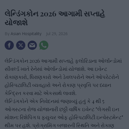
લેન્ડિંગકોન 2026 આગામી સપ્તાહે
યોજાશે
Asian Hospitality
Jul 29, 2026
લેન્ડિંગકોન 2026 આગામી સપ્તાહે ફ્લોરિડાના ઓર્લાન્ડોમાં
સીવર્લ્ડ ખાતે રેનેસાં ઓર્લાન્ડોમાં યોજાશે. આ ઇવેન્ટ
રોકાણકારો, ધિરાણકારો અને ડેવલપરોને અને ઓપરેટરોને
હોસ્પિટાલિટી વ્યવહારો અને રોકાણ પ્રવૃત્તિ પર ધ્યાન
કેન્દ્રિત કરવા માટે એકસાથે લાવશે.
લેન્ડિંગકોને એક નિવેદનમાં જણાવ્યું હતું કે 4 થી 5
ઓગસ્ટના રોજ યોજાનારી છઠ્ઠી વાર્ષિક ઇવેન્ટ "લેગસી ઇન
મોશન: રિશેપિંગ ધ ફ્યુચર ઓફ હોસ્પિટાલિટી ઇન્વેસ્ટમેન્ટ"
થીમ પર હશે. પ્રોગ્રામિંગ બજારની સ્થિતિ અને રોકાણ