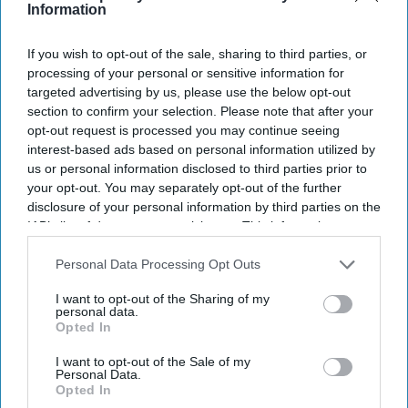
Information
If you wish to opt-out of the sale, sharing to third parties, or
processing of your personal or sensitive information for
targeted advertising by us, please use the below opt-out
section to confirm your selection. Please note that after your
opt-out request is processed you may continue seeing
interest-based ads based on personal information utilized by
us or personal information disclosed to third parties prior to
your opt-out. You may separately opt-out of the further
disclosure of your personal information by third parties on the
IAB’s list of downstream participants. This information may
also be disclosed by us to third parties on the
IAB’s List of
Downstream Participants
that may further disclose it to other
Personal Data Processing Opt Outs
iStock
third parties.
I want to opt-out of the Sharing of my
personal data.
અહેવાલ: વર્લ્ડ કપના કારણે બિઝનેસ
Opted In
ટ્રાવેલમાં મોટો ઉછાળો
I want to opt-out of the Sale of my
Personal Data.
Opted In
Asian Hospitality
Jun 10, 2026