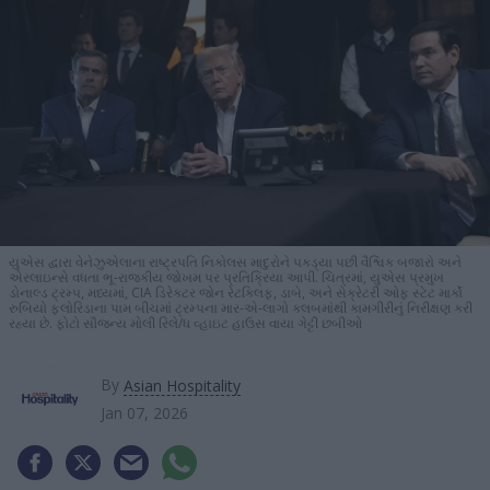
યુએસ દ્વારા વેનેઝુએલાના રાષ્ટ્રપતિ નિકોલસ માદુરોને પકડ્યા પછી વૈશ્વિક બજારો અને
એરલાઇન્સે વધતા ભૂ-રાજકીય જોખમ પર પ્રતિક્રિયા આપી. ચિત્રમાં, યુએસ પ્રમુખ
ડોનાલ્ડ ટ્રમ્પ, મધ્યમાં, CIA ડિરેક્ટર જોન રેટક્લિફ, ડાબે, અને સેક્રેટરી ઓફ સ્ટેટ માર્કો
રુબિયો ફ્લોરિડાના પામ બીચમાં ટ્રમ્પના માર-એ-લાગો ક્લબમાંથી કામગીરીનું નિરીક્ષણ કરી
રહ્યા છે. ફોટો સૌજન્ય મોલી રિલે/ધ વ્હાઇટ હાઉસ વાયા ગેટ્ટી છબીઓ
By
Asian Hospitality
Jan 07, 2026