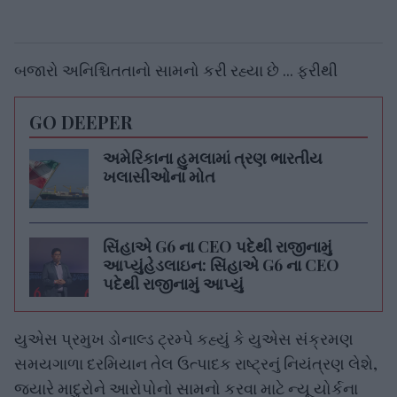
બજારો અનિશ્ચિતતાનો સામનો કરી રહ્યા છે ... ફરીથી
GO DEEPER
અમેરિકાના હુમલામાં ત્રણ ભારતીય
ખલાસીઓના મોત
સિંહાએ G6 ના CEO પદેથી રાજીનામું
આપ્યુંહેડલાઇન: સિંહાએ G6 ના CEO
પદેથી રાજીનામું આપ્યું
યુએસ પ્રમુખ ડોનાલ્ડ ટ્રમ્પે કહ્યું કે યુએસ સંક્રમણ
સમયગાળા દરમિયાન તેલ ઉત્પાદક રાષ્ટ્રનું નિયંત્રણ લેશે,
જ્યારે માદુરોને આરોપોનો સામનો કરવા માટે ન્યૂ યોર્કના