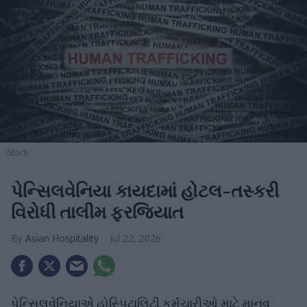
iStock
પેન્સિલવેનિયા કાયદામાં હોટલ-તસ્કરી
વિરોધી તાલીમ ફરજિયાત
Asian Hospitality
Jul 22, 2026
પેન્સિલવેનિયાએ હોસ્પિટાલિટી કર્મચારીઓ માટે માનવ