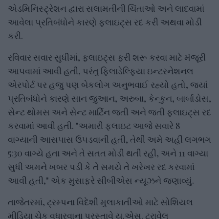
એડમિનિસ્ટ્રેશન દ્વારા સલામતીની ચિંતાઓ અને લાદવામાં
આવેલા પ્રતિબંધોને કારણે ફ્લાઇટ્સ રદ કરી અથવા મોડી
કરી.
રવિવાર સવાર સુધીમાં, ફ્લાઇટ્સ ફરી શરૂ કરવા માટે મંજૂરી
આપવામાં આવી હતી, પરંતુ ફિલાડેલ્ફિયા ઇન્ટરનેશનલ
એરપોર્ટ પર હજુ પણ બેકલોગ અનુભવાઈ રહ્યો હતો, જ્યાં
પ્રતિબંધોને કારણે સાન જુઆન, અરુબા, કેન્કુન, બાર્બાડોસ,
સેન્ટ થોમસ અને સેન્ટ માર્ટિન જતી અને જતી ફ્લાઇટ્સ રદ
કરવામાં આવી હતી. "અમારી ફ્લાઇટ આજે સવારે 8
વાગ્યાની આસપાસ ઉપડવાની હતી, તેથી અમે અહીં લગભગ
5:30 વાગ્યે હતા અને તે સતત મોડી થતી રહી, અને 11 વાગ્યા
સુધી અમને ખબર પડી કે તે સમયે તે ખરેખર રદ કરવામાં
આવી હતી," એક મુસાફરે સીબીએસ ન્યૂઝને જણાવ્યું.
તાજેતરમાં, ટ્રમ્પના વિદેશી મુલાકાતીઓ માટે સોશિયલ
મીડિયા ચેક વધારવાના પ્રસ્તાવે યુ.એસ. ટ્રાવેલ