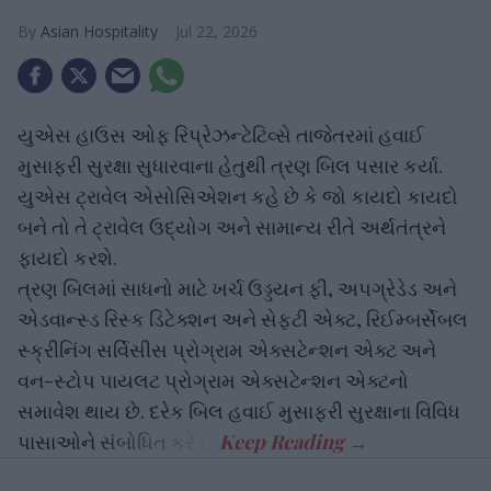
Asian Hospitality
Jul 22, 2026
યુએસ હાઉસ ઓફ રિપ્રેઝન્ટેટિવ્સે તાજેતરમાં હવાઈ
મુસાફરી સુરક્ષા સુધારવાના હેતુથી ત્રણ બિલ પસાર કર્યા.
યુએસ ટ્રાવેલ એસોસિએશન કહે છે કે જો કાયદો કાયદો
બને તો તે ટ્રાવેલ ઉદ્યોગ અને સામાન્ય રીતે અર્થતંત્રને
ફાયદો કરશે.
ત્રણ બિલમાં સાધનો માટે ખર્ચ ઉડ્ડયન ફી, અપગ્રેડેડ અને
એડવાન્સ્ડ રિસ્ક ડિટેક્શન અને સેફ્ટી એક્ટ, રિઈમ્બર્સેબલ
સ્ક્રીનિંગ સર્વિસીસ પ્રોગ્રામ એક્સટેન્શન એક્ટ અને
વન-સ્ટોપ પાયલટ પ્રોગ્રામ એક્સટેન્શન એક્ટનો
સમાવેશ થાય છે. દરેક બિલ હવાઈ મુસાફરી સુરક્ષાના વિવિધ
પાસાઓને સંબોધિત કરે છે.