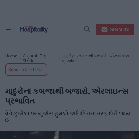
Skip
to
content
e
ch
ion
SIGN IN
Search
Open
gation
&
Search
Section
Navigation
Home
Gujarati Top
માદુરોના કબજાથી બજારો, એરલાઇન્સ
>
>
Stories
પ્રભાવિત
Submit Guest Post
માદુરોના કબજાથી બજારો, એરલાઇન્સ
પ્રભાવિત
વેનેઝુએલા પર યુએસ હુમલો અનિશ્ચિતતા તરફ દોરી જાય
છે