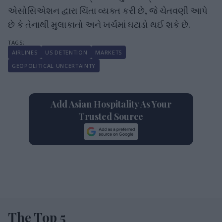
એસોસિએશન દ્વારા ચિંતા વ્યક્ત કરી છે, જે ચેતવણી આપે
છે કે તેનાથી મુલાકાતો અને ખર્ચમાં ઘટાડો થઈ શકે છે.
AIRLINES
US DETENTION
MARKETS
GEOPOLITICAL UNCERTAINTY
Add Asian Hospitality As Your
Trusted Source
The Top 5