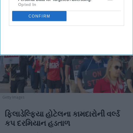
Opted In
CONFIRM
Getty Images
ફિલાડેલ્ફિયા હોટેલના કામદારોની વર્લ્ડ
કપ દરમિયાન હડતાળ