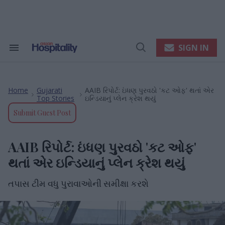
Skip
to
content
e
ch
ion
SIGN IN
Search
Open
gation
&
Search
Section
Navigation
Home
Gujarati
AAIB રિપોર્ટ: ઇંધણ પુરવઠો 'કટ ઓફ' થતાં એર
>
>
Top Stories
ઇન્ડિયાનું પ્લેન ક્રેશ થયું
Submit Guest Post
AAIB રિપોર્ટ: ઇંધણ પુરવઠો 'કટ ઓફ'
થતાં એર ઇન્ડિયાનું પ્લેન ક્રેશ થયું
તપાસ ટીમ વધુ પુરાવાઓની સમીક્ષા કરશે