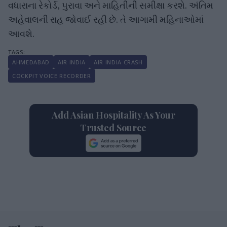
વધારાના રેકોર્ડ, પુરાવા અને માહિતીની સમીક્ષા કરશે. અંતિમ
અહેવાલની રાહ જોવાઈ રહી છે. તે આગામી મહિનાઓમાં
આવશે.
AHMEDABAD
AIR INDIA
AIR INDIA CRASH
COCKPIT VOICE RECORDER
Add Asian Hospitality As Your
Trusted Source