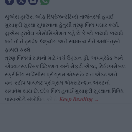
યુએસ હાઉસ ઓફ રિપ્રેઝન્ટેટિવ્સે તાજેતરમાં હવાઈ
મુસાફરી સુરક્ષા સુધારવાના હેતુથી ત્રણ બિલ પસાર કર્યા.
યુએસ ટ્રાવેલ એસોસિએશન કહે છે કે જો કાયદો કાયદો
બને તો તે ટ્રાવેલ ઉદ્યોગ અને સામાન્ય રીતે અર્થતંત્રને
ફાયદો કરશે.
ત્રણ બિલમાં સાધનો માટે ખર્ચ ઉડ્ડયન ફી, અપગ્રેડેડ અને
એડવાન્સ્ડ રિસ્ક ડિટેક્શન અને સેફ્ટી એક્ટ, રિઈમ્બર્સેબલ
સ્ક્રીનિંગ સર્વિસીસ પ્રોગ્રામ એક્સટેન્શન એક્ટ અને
વન-સ્ટોપ પાયલટ પ્રોગ્રામ એક્સટેન્શન એક્ટનો
સમાવેશ થાય છે. દરેક બિલ હવાઈ મુસાફરી સુરક્ષાના વિવિધ
પાસાઓને સંબોધિત કરે છે.