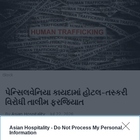
iStock
પેન્સિલવેનિયા કાયદામાં હોટલ-તસ્કરી
વિરોધી તાલીમ ફરજિયાત
Asian Hospitality
Jul 22, 2026
Asian Hospitality -
Do Not Process My Personal
Information