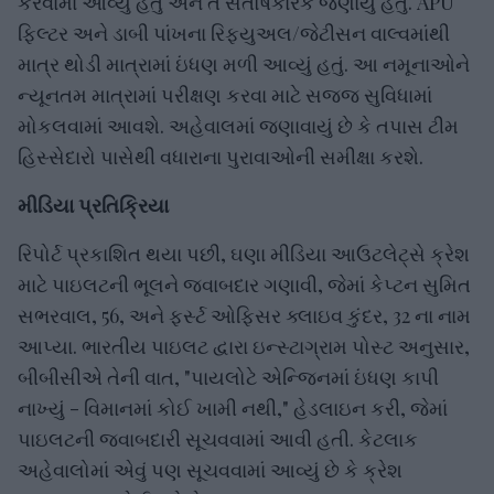
કરવામાં આવ્યું હતું અને તે સંતોષકારક જણાયું હતું. APU
ફિલ્ટર અને ડાબી પાંખના રિફ્યુઅલ/જેટીસન વાલ્વમાંથી
માત્ર થોડી માત્રામાં ઇંધણ મળી આવ્યું હતું. આ નમૂનાઓને
ન્યૂનતમ માત્રામાં પરીક્ષણ કરવા માટે સજ્જ સુવિધામાં
મોકલવામાં આવશે. અહેવાલમાં જણાવાયું છે કે તપાસ ટીમ
હિસ્સેદારો પાસેથી વધારાના પુરાવાઓની સમીક્ષા કરશે.
મીડિયા પ્રતિક્રિયા
રિપોર્ટ પ્રકાશિત થયા પછી, ઘણા મીડિયા આઉટલેટ્સે ક્રેશ
માટે પાઇલટની ભૂલને જવાબદાર ગણાવી, જેમાં કેપ્ટન સુમિત
સભરવાલ, 56, અને ફર્સ્ટ ઓફિસર ક્લાઇવ કુંદર, 32 ના નામ
આપ્યા. ભારતીય પાઇલટ દ્વારા ઇન્સ્ટાગ્રામ પોસ્ટ અનુસાર,
બીબીસીએ તેની વાત, "પાયલોટે એન્જિનમાં ઇંધણ કાપી
નાખ્યું - વિમાનમાં કોઈ ખામી નથી," હેડલાઇન કરી, જેમાં
પાઇલટની જવાબદારી સૂચવવામાં આવી હતી. કેટલાક
અહેવાલોમાં એવું પણ સૂચવવામાં આવ્યું છે કે ક્રેશ