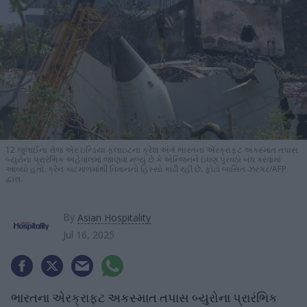
12 જુલાઈના રોજ એર ઇન્ડિયા ફ્લાઇટના ક્રેશ અંગે ભારતના એરક્રાફ્ટ અકસ્માત તપાસ
બ્યુરોના પ્રારંભિક અહેવાલમાં જાણવા મળ્યું છે કે એન્જિનને ઇંધણ પુરવઠો બંધ કરવામાં
આવ્યો હતો. ક્રેન કાટમાળમાંથી વિમાનનો હિસ્સો કાઢી રહી છે. ફોટો બાસિત ઝરગર/AFP
દ્વારા.
By
Asian Hospitality
Jul 16, 2025
ભારતના એરક્રાફ્ટ અકસ્માત તપાસ બ્યુરોના પ્રારંભિક