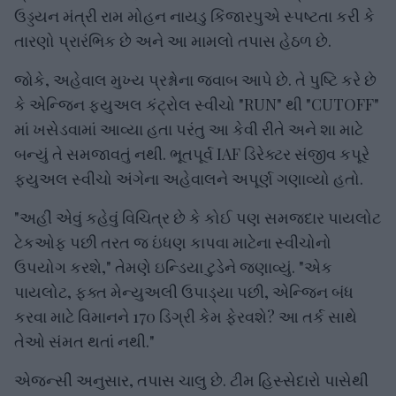
ઉડ્ડયન મંત્રી રામ મોહન નાયડુ કિંજારપુએ સ્પષ્ટતા કરી કે
તારણો પ્રારંભિક છે અને આ મામલો તપાસ હેઠળ છે.
જોકે, અહેવાલ મુખ્ય પ્રશ્નોના જવાબ આપે છે. તે પુષ્ટિ કરે છે
કે એન્જિન ફ્યુઅલ કંટ્રોલ સ્વીચો "RUN" થી "CUTOFF"
માં ખસેડવામાં આવ્યા હતા પરંતુ આ કેવી રીતે અને શા માટે
બન્યું તે સમજાવતું નથી. ભૂતપૂર્વ IAF ડિરેક્ટર સંજીવ કપૂરે
ફ્યુઅલ સ્વીચો અંગેના અહેવાલને અપૂર્ણ ગણાવ્યો હતો.
"અહીં એવું કહેવું વિચિત્ર છે કે કોઈ પણ સમજદાર પાયલોટ
ટેકઓફ પછી તરત જ ઇંધણ કાપવા માટેના સ્વીચોનો
ઉપયોગ કરશે," તેમણે ઇન્ડિયા ટુડેને જણાવ્યું. "એક
પાયલોટ, ફક્ત મેન્યુઅલી ઉપાડ્યા પછી, એન્જિન બંધ
કરવા માટે વિમાનને 170 ડિગ્રી કેમ ફેરવશે? આ તર્ક સાથે
તેઓ સંમત થતાં નથી."
એજન્સી અનુસાર, તપાસ ચાલુ છે. ટીમ હિસ્સેદારો પાસેથી