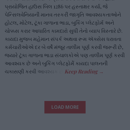
પ્રાયોજિત હાઉસ બિલ 1286 પર હસ્તાક્ષર કર્યા, જે
પેન્સિલવેનિયાની માનવ તસ્કરી જાગૃતિ આવશ્યકતાઓને
હોટલ, મોટેલ, ટૂંકા ગાળાના ભાડા, બુકિંગ પ્લેટફોર્મ અને
ચોક્કસ કરાર આધારિત કામદારો સુધી તેનો વ્યાપ વિસ્તારે છે.
કાયદા મુજબ મહેમાન સંપર્ક અથવા રૂમ ઍક્સેસ ધરાવતા
કર્મચારીઓએ દર બે વર્ષે મંજૂર તાલીમ પૂર્ણ કરવી જરૂરી છે,
જ્યારે ટૂંકા ગાળાના ભાડા સંચાલકોએ પણ તાલીમ પૂર્ણ કરવી
આવશ્યક છે અને બુકિંગ પ્લેટફોર્મે કાયદા પાલનની
ચકાસણી કરવી આવશ્યક છે.
LOAD MORE