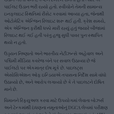
પાઈલટ ઉડાન ભરી રહ્યો હતો. સ્વીચોને તેમની સામાન્ય
ઇનફ્લાઇટ સ્થિતિમાં રીસેટ કરવામાં આવ્યા હતા, જેનાથી
ઓટોમેટિક એન્જિન રિલાઇટ શરૂ થઈ હતી. ક્રેશ સમયે,
એક એન્જિન ફરીથી ધક્કો મારી રહ્યું હતું જ્યારે બીજામાં
રિલાઇટ થઈ ગઈ હતી પરંતુ હજુ સુધી પાવર પુનઃસ્થાપિત
થયો ન હતો.
ઉડ્ડયન નિષ્ણાતો અને ભારતીય નેટીઝન્સે અહેવાલ અને
પશ્ચિમી મીડિયા કવરેજ બંને પર સવાલ ઉઠાવ્યા છે જે
પાઈલટો પર એકમાત્ર દોષ મૂકે છે. પાઇલટ્સ
એસોસિએશન ઓફ ઇન્ડિયાએ તપાસના નિર્દેશ સામે વાંધો
ઉઠાવ્યો છે, અને આરોપ લગાવ્યો છે કે તે પાઇલટને દોષિત
માને છે.
વિમાનને રિફ્યુઅલ કરવા માટે ઉપયોગમાં લેવાતા બોઝર્સ
અને ટેન્કમાંથી ઇંધણના નમૂનાઓનું DGCA લેબમાં પરીક્ષણ