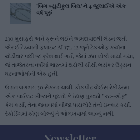
'બિગ બ્યુટીફુલ બિલ' ને 4 જુલાઈએ એક
વર્ષ પૂરું
230 મુસાફરો અને ક્રૂને લઈને અમદાવાદથી લંડન જતી
એર ઈન્ડિયાની ફ્લાઇટ AI 171, 12 જૂને ટેકઓફ કર્યાના
થોડીવાર પછી જ ક્રેશ થઈ ગઈ, જેમાં 260 લોકો માર્યા ગયા,
જે તાજેતરના વર્ષોમાં ભારતમાં થયેલી સૌથી ભયંકર ઉડ્ડયન
ઘટનાઓમાંની એક હતી.
ઉડાન લગભગ 30 સેકન્ડ ચાલી. કોકપીટ વોઈસ રેકોર્ડરમાં
એક પાઈલટ બીજાને પૂછતો કે ઇંધણ પુરવઠો "કટ-ઓફ"
કેમ કર્યો, તેના જવાબમાં બીજા પાયલોટે તેનો ઇન્કાર કર્યો.
રેકોર્ડિંગમાં કોણ બોલ્યું તે ઓળખવામાં આવ્યું નથી.
Newsletter