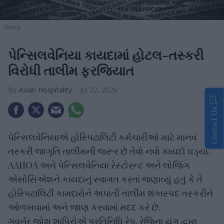
iStock
પેન્સિલવેનિયા કાયદામાં હોટલ-તસ્કરી
વિરોધી તાલીમ ફરજિયાત
Asian Hospitality
Jul 22, 2026
Contact Us
પેન્સિલવેનિયાએ હોસ્પિટાલિટી કર્મચારીઓ માટે માનવ
તસ્કરી જાગૃતિ તાલીમની જરૂર છે તેવો નવો કાયદો ઘડ્યો.
AAHOA અને પેન્સિલવેનિયા રેસ્ટોરન્ટ અને લોજિંગ
એસોસિએશને કાયદાનું સ્વાગત કરતાં જણાવ્યું હતું કે તે
હોસ્પિટાલિટી કામદારોને અપાતી તાલીમ શંકાસ્પદ તસ્કરીને
ઓળખવામાં અને જાણ કરવામાં મદદ કરે છે.
ગવર્નર જોશ શાપિરોએ પ્રતિનિધિ રેપ. રેજિના યંગ દ્વારા