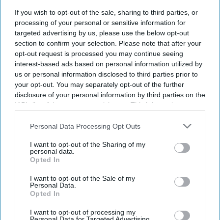
પેન્સિલવેનિયાએ હોસ્પિટાલિટી કર્મચારીઓ માટે માનવ
If you wish to opt-out of the sale, sharing to third parties, or
તસ્કરી જાગૃતિ તાલીમની જરૂર છે તેવો નવો કાયદો ઘડ્યો.
processing of your personal or sensitive information for
AAHOA અને પેન્સિલવેનિયા રેસ્ટોરન્ટ અને લોજિંગ
targeted advertising by us, please use the below opt-out
section to confirm your selection. Please note that after your
એસોસિએશને કાયદાનું સ્વાગત કરતાં જણાવ્યું હતું કે તે
opt-out request is processed you may continue seeing
હોસ્પિટાલિટી કામદારોને અપાતી તાલીમ શંકાસ્પદ તસ્કરીને
interest-based ads based on personal information utilized by
ઓળખવામાં અને જાણ કરવામાં મદદ કરે છે.
us or personal information disclosed to third parties prior to
your opt-out. You may separately opt-out of the further
ગવર્નર જોશ શાપિરોએ પ્રતિનિધિ રેપ. રેજિના યંગ દ્વારા
disclosure of your personal information by third parties on the
પ્રાયોજિત હાઉસ બિલ 1286 પર હસ્તાક્ષર કર્યા, જે
IAB’s list of downstream participants. This information may
પેન્સિલવેનિયાની માનવ તસ્કરી જાગૃતિ આવશ્યકતાઓને
also be disclosed by us to third parties on the
IAB’s List of
Downstream Participants
that may further disclose it to other
Personal Data Processing Opt Outs
હોટલ, મોટેલ, ટૂંકા ગાળાના ભાડા, બુકિંગ પ્લેટફોર્મ અને
third parties.
ચોક્કસ કરાર આધારિત કામદારો સુધી તેનો વ્યાપ વિસ્તારે છે.
I want to opt-out of the Sharing of my
personal data.
કાયદા મુજબ મહેમાન સંપર્ક અથવા રૂમ ઍક્સેસ ધરાવતા
Opted In
કર્મચારીઓએ દર બે વર્ષે મંજૂર તાલીમ પૂર્ણ કરવી જરૂરી છે,
I want to opt-out of the Sale of my
જ્યારે ટૂંકા ગાળાના ભાડા સંચાલકોએ પણ તાલીમ પૂર્ણ કરવી
Personal Data.
Opted In
આવશ્યક છે અને બુકિંગ પ્લેટફોર્મે કાયદા પાલનની
ચકાસણી કરવી આવશ્યક છે.
I want to opt-out of processing my
Personal Data for Targeted Advertising.