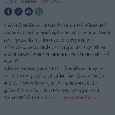
Asian Hospitality
Jul 01, 2026
શેરેટોન ફિલાડેલ્ફિયા ડાઉનટાઉનના કામદારો રવિવારે વર્લ્ડ
કપ સાથે કરારની વાટાઘાટો તૂટી ગયા બાદ હડતાળ પર ઉતર્યા
હતા. યુનાઈટ હિયર લોકલ 274 દ્વારા રજૂ કરાયેલા
કર્મચારીઓ, સેન્ટર સિટીની અન્ય હોટલોમાં પહેલાથી જ
થયેલા સોદાઓ સાથે મેળ ખાતા વેતન અને લાભોની માંગ કરી
રહ્યા છે.
યુનિયને જણાવ્યું હતું કે NBC10 ફિલાડેલ્ફિયા અનુસાર,
કામદારો જાન્યુઆરી 2028 સુધીમાં બિન-ટિપ્ડ કર્મચારીઓ
માટે પ્રતિ કલાક $30 લઘુત્તમ વેતન, 15 રૂમનો દૈનિક
હાઉસકીપિંગ ક્વોટા, 18 ટકા બેન્ક્વેટ ગ્રેચ્યુઇટી અને
અન્ય લાભોની માંગ કરી રહ્યા છે.