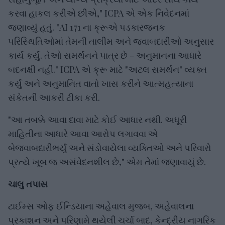
કરવા હાકલ કરીએ છીએ," ICPA એ એક નિવેદનમાં
જણાવ્યું હતું. "AI 171 ના ક્રૂએ પડકારજનક
પરિસ્થિતિઓમાં તેમની તાલીમ અને જવાબદારીઓ અનુસાર
કાર્ય કર્યું. તેઓ સમર્થનને પાત્ર છે - અનુમાનના આધારે
બદનક્ષી નહીં." ICPA એ ક્રૂ માટે "અટલ સમર્થન" વ્યક્ત
કર્યું અને અનુમાનિત વાતો ખાસ કરીને આત્મહત્યાના
સંકેતની આકરી ટીકા કરી.
"આ તબક્કે આવા દાવા માટે કોઈ આધાર નથી. અધૂરી
માહિતીના આધારે આવા આરોપ લગાવવા એ
બેજવાબદારીભર્યું અને સંડોવાયેલા વ્યક્તિઓ અને પરિવારો
પ્રત્યે ખૂબ જ અસંવેદનશીલ છે," એમ તેમાં જણાવાયું છે.
ચાલુ તપાસ
ટાઈમ્સ ઓફ ઈન્ડિયાના અહેવાલ મુજબ, અહેવાલના
પ્રકાશન અને પરિણામે થયેલી ચર્ચા બાદ, કેન્દ્રીય નાગરિક