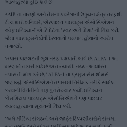
આત્મહત્યા હોઈ શકે છે.
AAIB ના તારણો અને તેમના કવરેજની ઉડ્ડયન ક્ષેત્ર તરફથી
ટીકા થઈ. શનિવારે, એરલાઇન પાઇલટ્સ એસોસિએશન
ઓફ ઇન્ડિયા-I એ રિપોર્ટના "સ્વર અને દિશા" ની નિંદા કરી,
જેમાં પાઇલટ્સને દોષી ઠેરવવાનો પક્ષપાત હોવાનો આરોપ
લગાવ્યો.
"તપાસ પાઇલટની ભૂલ તરફ પક્ષપાતી લાગે છે. ALPA-I આ
ધારણાને નકારી કાઢે છે અને ન્યાયી, તથ્ય-આધારિત
તપાસની માંગ કરે છે," ALPA-I ના પ્રમુખ સેમ થોમસે
જણાવ્યું. એસોસિએશને તપાસમાં નિરીક્ષક તરીકે સામેલ
કરવાની વિનંતીનો પણ પુનરોચ્ચાર કર્યો. ઇન્ડિયન
કોમર્શિયલ પાઇલટ્સ એસોસિએશને પણ પાઇલટ
આત્મહત્યાના સૂચનની નિંદા કરી.
"અમે મીડિયા સંગઠનો અને જાહેર ટિપ્પણીકારોને સંયમ,
સહાનુભૂતિ અને યોગ્ય પ્રક્રિયા માટે આદર સાથે કાર્ય