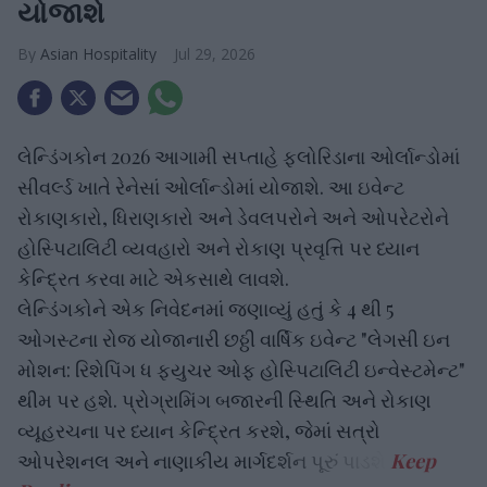
યોજાશે
Asian Hospitality
Jul 29, 2026
લેન્ડિંગકોન 2026 આગામી સપ્તાહે ફ્લોરિડાના ઓર્લાન્ડોમાં
સીવર્લ્ડ ખાતે રેનેસાં ઓર્લાન્ડોમાં યોજાશે. આ ઇવેન્ટ
રોકાણકારો, ધિરાણકારો અને ડેવલપરોને અને ઓપરેટરોને
હોસ્પિટાલિટી વ્યવહારો અને રોકાણ પ્રવૃત્તિ પર ધ્યાન
કેન્દ્રિત કરવા માટે એકસાથે લાવશે.
લેન્ડિંગકોને એક નિવેદનમાં જણાવ્યું હતું કે 4 થી 5
ઓગસ્ટના રોજ યોજાનારી છઠ્ઠી વાર્ષિક ઇવેન્ટ "લેગસી ઇન
મોશન: રિશેપિંગ ધ ફ્યુચર ઓફ હોસ્પિટાલિટી ઇન્વેસ્ટમેન્ટ"
થીમ પર હશે. પ્રોગ્રામિંગ બજારની સ્થિતિ અને રોકાણ
વ્યૂહરચના પર ધ્યાન કેન્દ્રિત કરશે, જેમાં સત્રો
ઓપરેશનલ અને નાણાકીય માર્ગદર્શન પૂરું પાડશે.