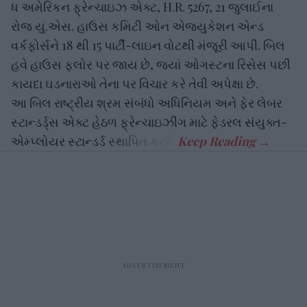
ધ અમેરિકન ફ્રેન્ચાઇઝ એક્ટ, H.R. 5267, 21 જુલાઈના
રોજ યુ.એસ. હાઉસ કમિટી ઓન એજ્યુકેશન એન્ડ
વર્કફોર્સને 18 થી 15 પાર્ટી-લાઇન વોટથી મંજૂરી આપી. બિલ
હવે હાઉસ ફ્લોર પર જાય છે, જ્યાં ઓગસ્ટના રિસેસ પછી
કાયદા ઘડનારાઓ તેના પર વિચાર કરે તેવી અપેક્ષા છે.
આ બિલ રાષ્ટ્રીય શ્રમ સંબંધો અધિનિયમ અને ફેર લેબર
સ્ટાન્ડર્ડ્સ એક્ટ હેઠળ ફ્રેન્ચાઇઝીંગ માટે ફેડરલ સંયુક્ત-
એમ્પ્લોયર સ્ટાન્ડર્ડ સ્થાપિત કરશે.