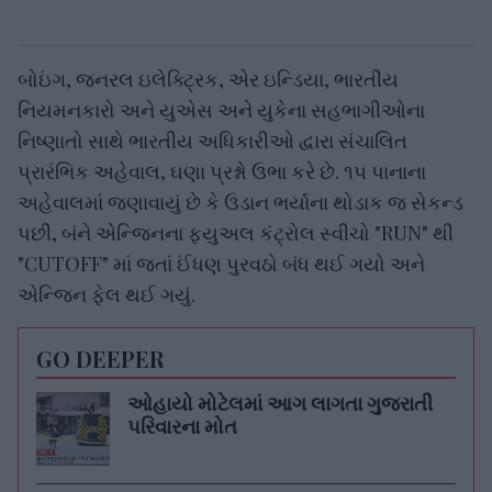
બોઇંગ, જનરલ ઇલેક્ટ્રિક, એર ઇન્ડિયા, ભારતીય
નિયમનકારો અને યુએસ અને યુકેના સહભાગીઓના
નિષ્ણાતો સાથે ભારતીય અધિકારીઓ દ્વારા સંચાલિત
પ્રારંભિક અહેવાલ, ઘણા પ્રશ્નો ઉભા કરે છે. ૧૫ પાનાના
અહેવાલમાં જણાવાયું છે કે ઉડાન ભર્યાના થોડાક જ સેકન્ડ
પછી, બંને એન્જિનના ફ્યુઅલ કંટ્રોલ સ્વીચો "RUN" થી
"CUTOFF" માં જતાં ઈંધણ પુરવઠો બંધ થઈ ગયો અને
એન્જિન ફેલ થઈ ગયું.
GO DEEPER
ઓહાયો મોટેલમાં આગ લાગતા ગુજરાતી
પરિવારના મોત