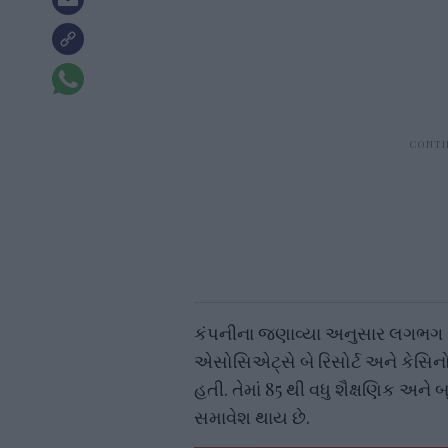
કંપનીના જણાવ્યા અનુસાર લગભગ 
એસોસિએટ્સે બે રિસોર્ટ અને કેસિન
હતી. તેમાં 85 થી વધુ શૈક્ષણિક અને
સમાવેશ થાય છે.