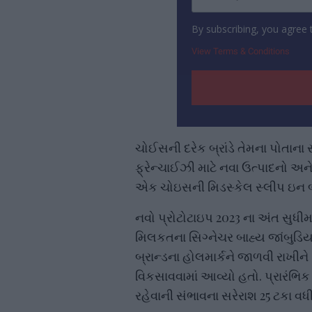
By subscribing, you agree
View Terms & Conditions
ચોઈસની દરેક બ્રાંડે તેમના પોતા
ફ્રેન્ચાઈઝી માટે નવા ઉત્પાદનો અન
એક ચોઇસની મિડસ્કેલ સ્લીપ ઇન બ્ર
નવો પ્રોટોટાઇપ 2023 ના અંત સુધીમ
મિલકતના સિગ્નેચર બાહ્ય જાંબુડિયા
બ્રાન્ડના હોલમાર્કને જાળવી રાખીન
વિકસાવવામાં આવ્યો હતો. પ્રારંભિક
રહેવાની સંભાવના સરેરાશ 25 ટકા વધી