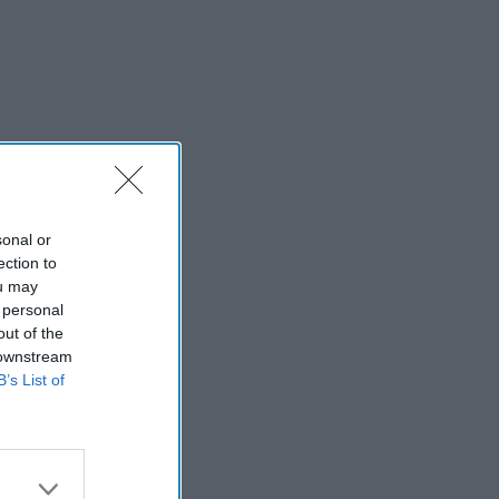
sonal or
ection to
ou may
 personal
out of the
 downstream
B’s List of