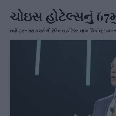
ચોઇસ હોટેલ્સનું 67મ
નવી હસ્તગત કરાયેલી રેડિસન હોટેલ્સના માલિકોનું સ્વાગ