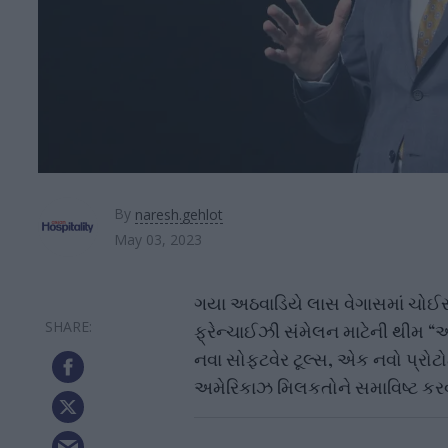
By
naresh.gehlot
May 03, 2023
ગયા અઠવાડિયે લાસ વેગાસમાં ચોઈ
ફ્રેન્ચાઈઝી સંમેલન માટેની થીમ “અ
નવા સોફ્ટવેર ટૂલ્સ, એક નવો પ્રો
અમેરિકાઝ મિલકતોને સમાવિષ્ટ કરવ