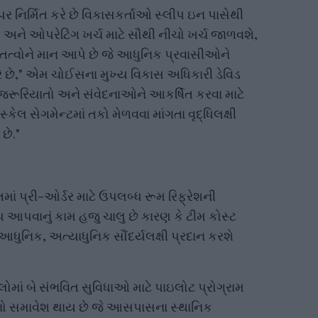
ર નિર્મિત કરે છે વિકાસકર્તાઓ સ્લીપ ઇન પાસેથી
િલ્ડ અને ઓપરેટિંગ ખર્ચ માટે સૌથી નીચો ખર્ચ જાળવશે,
રિત તત્વોને માન આપે છે જે આધુનિક પ્રવાસીઓને
રે છે," એમ ચોઈસના મુખ્ય વિકાસ અધિકારી ડેવિડ
ી જરૂરિયાતો અને સંવેદનાઓને આકર્ષિત કરવા માટે
કેલ સેગમેન્ટમાં તકો મેળવવા માંગતા વૃદ્ધિલક્ષી
છે."
તમાં પ્રી-ઓર્ડર માટે ઉપલબ્ધ રૂમ રિફ્રેશની
આપવાનું કામ હજુ ચાલુ છે કારણ કે ટીમ કોસ્ટ
ધુનિક, અત્યાધુનિક સૌંદર્યલક્ષી પ્રદાન કરશે
લોમાં બે સંભવિત સુવિધાઓ માટે પાઇલોટ પ્રોગ્રામ
ાર્ડ્સનો સમાવેશ થાય છે જે આસપાસના સ્થાનિક