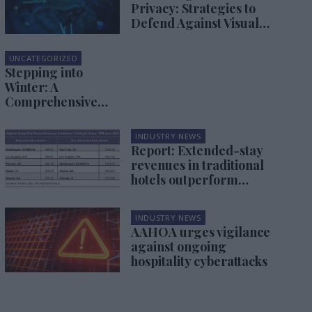
Privacy: Strategies to
Defend Against Visual
Hacking
UNCATEGORIZED
Stepping into
Winter: A
Comprehensive
Guide to Men's
and Women's
INDUSTRY NEWS
Winter Boots
Report: Extended-stay
revenues in traditional
hotels outperform
extended-stay hotels
INDUSTRY NEWS
AAHOA urges vigilance
against ongoing
hospitality cyberattacks