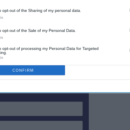
ી અમે પ્રેરિત છીએ અને અમે તેમની સાથે રહેવા માટે
o opt-out of the Sharing of my personal data.
મળીને ઉદ્યોગમાં પરિવર્તન કરવાનું ચાલુ રાખ શકીએ
In
o opt-out of the Sale of my Personal Data.
In
to opt-out of processing my Personal Data for Targeted
ing.
ewsletter
In
CONFIRM
 Our Weekly Newsletter
Here