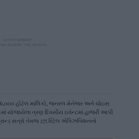
6,000 હોટેલ માલિકો, જનરલ મેનેજર અને ચોઇસ
ોમાં યોજાયેલા ત્રણ દિવસીય ઇવેન્ટમાં હાજરી આપી
 બ્રાન્ડ સત્રો તેમજ 275 રિટેલ એક્ઝિબિશનનો