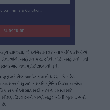
 to our Terms & Conditions.
ના સત્રો યોજ્યા, જે દરમિયાન દરેકના અધિકારીઓએ
ે સેવાઓની જાહેરાત કરી. સૌથી મોટી જાહેરાતોમાંની
ાન્ડ માટે નવા પ્રોટોટાઇપની હતી.
ાં પૂર્ણપણે રોલ આઉટ થવાની ધારણા છે, દરેક
 ટાવર અને સુખદ, પ્રકૃતિ પ્રેરિત ડિઝાઇન જેવા
ે વિકાસકર્તાઓ માટે ખર્ચ-તટસ્થ બનવા માટે
 પરીક્ષણ ડિઝાઇનને કારણે મહેમાનોની બ્રાન્ડ સાથે
 છે.