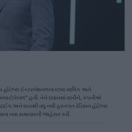
સ હોટેલ્સ ઈન્ટરનેશનલના 67મા માલિક અને
નસ્ટોપેબલ” હતી. તેને ધ્યાનમાં રાખીને, કંપનીએ
ટોટાઈપ અને 600થી વધુ નવી હસ્તગત રેડિસન હોટેલ્સ
ાના નવા સમાચારની જાહેરાત કરી.