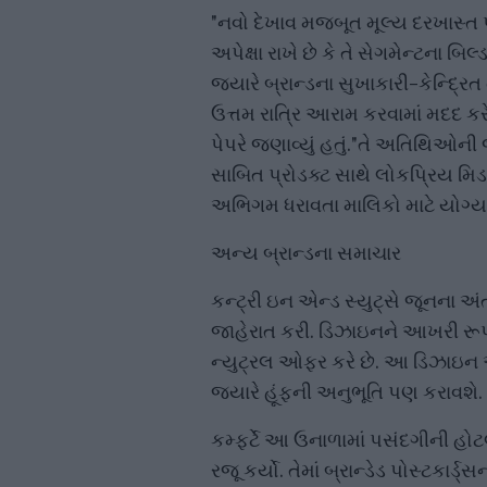
"નવો દેખાવ મજબૂત મૂલ્ય દરખાસ્ત પ
અપેક્ષા રાખે છે કે તે સેગમેન્ટના બ
જ્યારે બ્રાન્ડના સુખાકારી-કેન્દ્
ઉત્તમ રાત્રિ આરામ કરવામાં મદદ ક
પેપરે જણાવ્યું હતું."તે અતિથિઓન
સાબિત પ્રોડક્ટ સાથે લોકપ્રિય મિડસ્
અભિગમ ધરાવતા માલિકો માટે યોગ્ય 
અન્ય બ્રાન્ડના સમાચાર
કન્ટ્રી ઇન એન્ડ સ્યુટ્સે જૂનના અં
જાહેરાત કરી. ડિઝાઇનને આખરી રૂપ 
ન્યુટ્રલ ઓફર કરે છે. આ ડિઝાઇન આ
જ્યારે હૂંફની અનુભૂતિ પણ કરાવશે.
કમ્ફર્ટે આ ઉનાળામાં પસંદગીની હોટ
રજૂ કર્યો. તેમાં બ્રાન્ડેડ પોસ્ટક