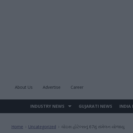
Skip
to
content
About Us
Advertise
Career
INDUSTRY NEWS
GUJARATI NEWS
INDIA
Site
Navigation
Home
Uncategorized
ચોઇસ હોટેલ્સનું 67મું સંમેલન યોજાયુ
>
>