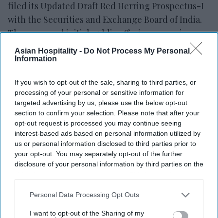
filed its Updated Draft Red Herring Prospectus-I
with the Securities and Exchange Board of India.
The proposed initial public offering comprises a
fresh issue of shares worth up to about $701
Asian Hospitality -
Do Not Process My Personal
Information
million, with no offer for sale by existing
shareholders.
If you wish to opt-out of the sale, sharing to third parties, or
Existing investors, including SoftBank's SVF India
processing of your personal or sensitive information for
Holdings, founder Ritesh Agarwal and RA
targeted advertising by us, please use the below opt-out
section to confirm your selection. Please note that after your
Hospitality Holdings, Microsoft, Airbnb, Khazanah,
opt-out request is processed you may continue seeing
A1 Holdings, Star Virtue Investment, Global Ivy
interest-based ads based on personal information utilized by
Ventures, Lightspeed, Greenoaks Capital and
us or personal information disclosed to third parties prior to
your opt-out. You may separately opt-out of the further
Peak XV, will not sell shares in the offering,
PRISM
disclosure of your personal information by third parties on the
said in the filing
. The company had confidentially
IAB’s list of downstream participants. This information may
submitted its draft red herring prospectus in
also be disclosed by us to third parties on the
IAB’s List of
Downstream Participants
that may further disclose it to other
December 2025.
Personal Data Processing Opt Outs
third parties.
I want to opt-out of the Sharing of my