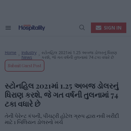
Skip
to
content
e
ch
ion
SIGN IN
Search
Open
gation
&
Search
Section
Navigation
Home
Industry
સ્ટોનહિલ 2021માં 1.25 અબજ ડોલરનું ધિરાણ
>
>
News
કરશે, જે ગત વર્ષની તુલનામાં 74 ટકા વધારે છે
Submit Guest Post
સ્ટોનહિલ 2021માં 1.25 અબજ ડોલરનું
ધિરાણ કરશે, જે ગત વર્ષની તુલનામાં 74
ટકા વધારે છે
તેની પેરેન્ટ કંપની, પીચટ્રી હોટેલ ગ્રુપ દ્વારા નવી ખરીદી
માટે 1 બિલિયન ડોલરનો ખર્ચ