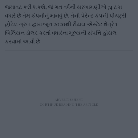
જમાવટ કરી શકશે, જે ગત વર્ષની સરખામણીએ 74 ટકા
વધારે છે તેમ કંપનીનું માનવું છે. તેની પેરેન્ટ કંપની પીચટ્રી
હોટેલ ગ્રુપ દ્વારા જૂન 2020થી રીયલ એસ્ટેટ ક્ષેત્રે 1
બિલિયન ડોલર કરતાં વધારેના મૂલ્યની સંપત્તિ હાંસલ
કરવામાં આવી છે.