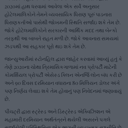
2020માં હાથ ધરવામાં આવેલા એક સર્વે અનુસાર
હોટેલમાલિકોને તેમને વ્યવસાયિક ધિરાણ પૂરું પાડનારા
ધિરાણકર્તાઓ પાસેથી જોખમની સ્થિતિ સર્જાઇ શકે તેમ છે.
જોકે હોટેલમાલિકોને સરકારની આર્થિક મદદ તથા બેન્કો
તરફથી આ બાબતે રાહત મળી છે. જોકે આવનારા સમયમાં
ઝડપથી આ સહકાર પૂરો થઇ શકે તેમ છે.
જાન્યુઆરીમાં સ્ટોનહિલ દ્વારા જાહેર કરવામાં આવ્યું હતું કે
તેણે 2020ના ચોથા ત્રિમાસિકગાળામાં નવ પ્રોપર્ટી માટેની
કોમર્શિયલ પ્રોપર્ટી એસેસ્ડ ક્લિન એનર્જિ લોન બંધ કરી છે
અને 90 દિવસ દરમિયાન વધારાના 80 મિલિયન ડોલર અંગે
પણ નિર્ણય લેવાઇ શકે તેમ હોવાનું પણ નિવેદનમાં જણાવાયું
છે.
પીચટ્રી દ્વારા સ્ટ્રેસ્ડ અને ડિસ્ટ્રેસ્ડ એક્વિઝિશન એ
મહામારી દરમિયાન અર્થતંત્રને થયેલી અસરને પગલે
સર્જાયેલી પરિસ્થિતિના એક ભાગની વ્યૂહાત્મક રણનીતિ છે.