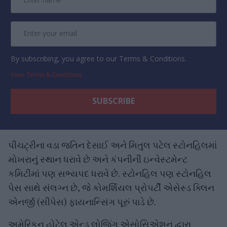
By subscribing, you agree to our Terms & Conditions.
View Terms & Conditions
પીચટ્રીના વડા જતિન દેસાઈ અને મિતુલ પટેલ સ્ટોનહિલમાં
મોખરાનું સ્થાન ધરાવે છે અને કંપનીની ઇન્વેસ્ટમેન્ટ
કમિટીમાં પણ સભ્યપદ ધરાવે છે. સ્ટોનહિલ પણ સ્ટોનહિલ
પેસ સાથે સંલગ્ન છે, જે કોમર્શિયલ પ્રોપર્ટી એસેસ્ડ ક્લિન
એનર્જી (સીપેસ) ફાયનાન્સિંગ પૂરું પાડે છે.
અમેરિકન હોટેલ એન્ડ લોજિંગ એસોસિએશન દ્વારા