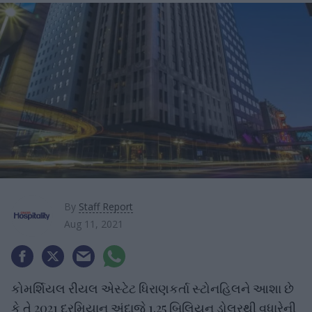
By
Staff Report
Aug 11, 2021
કોમર્શિયલ રીયલ એસ્ટેટ ધિરાણકર્તા સ્ટોનહિલને આશા છે
કે તે 2021 દરમિયાન અંદાજે 1.25 બિલિયન ડોલરથી વધારેની