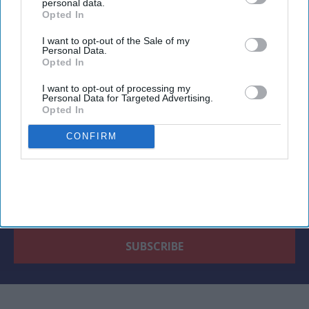
personal data.
Opted In
Newsletter
I want to opt-out of the Sale of my
Personal Data.
Opted In
Subscribe to our weekly newsletter here
I want to opt-out of processing my
Personal Data for Targeted Advertising.
Opted In
CONFIRM
By subscribing, you agree to our Terms & Conditions.
View Terms & Conditions