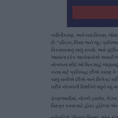
નવીનીકરણ, અને નવા વિકાસ, જેમા
છે. “ડસ્ટિન, લિસા અને જુડ પ્રતિભાન
વિકસાવવાનું ચાલુ રાખશે. અમે વૃદ્ધ
આમાંના દરેક આગેવાનોએ અમારી જેમ
નોબલના સીઈઓ મિત શાહે જણાવ્યું હત
કરવા માટે પ્રતિબદ્ધ છીએ કારણ કે
ચાલુ રાખીએ છીએ અને સિલેક્ટ સર્વિસ
તરીકે નોબલની સ્થિતિને વધુને વધુ મ
ફેબ્રુઆરીમાં, નોબલે ટ્રાવેલ, લે
વિસ્તૃત કરવા માટે હોસ્ટ હોટેલ્સ એન્
સ્ટોનહિલે ડેનિયલ સિગલ, ગ્રેગ કો