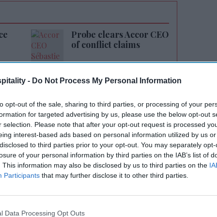
ce
Probe clears Accor CEO
of conflict claims
itality -
Do Not Process My Personal Information
to opt-out of the sale, sharing to third parties, or processing of your per
formation for targeted advertising by us, please use the below opt-out s
r selection. Please note that after your opt-out request is processed y
eing interest-based ads based on personal information utilized by us or
disclosed to third parties prior to your opt-out. You may separately opt-
લેટફોર્મ પર સંપાદનની તકોના સોર્સિંગ અને અમલ
losure of your personal information by third parties on the IAB’s list of
માં જણાવાયું છે. સ્મિથ ફર્મની એસેટ મેનેજમેન્ટ
. This information may also be disclosed by us to third parties on the
IA
ોટાભાગના તૃતીય-પક્ષ હોટેલ ઓપરેટિંગ સંબંધો અને
Participants
that may further disclose it to other third parties.
ખશે.
 એક્વિઝિશન માટેની પ્રી-ડેવલપમેન્ટ પ્રક્રિયાનું,
l Data Processing Opt Outs