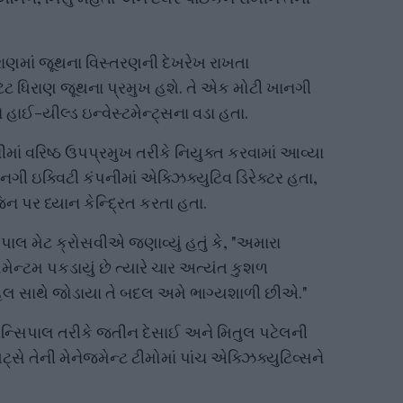
ાણમાં જૂથના વિસ્તરણની દેખરેખ રાખતા
ેટ ધિરાણ જૂથના પ્રમુખ હશે. તે એક મોટી ખાનગી
ને હાઈ-યીલ્ડ ઇન્વેસ્ટમેન્ટ્સના વડા હતા.
ાં વરિષ્ઠ ઉપપ્રમુખ તરીકે નિયુક્ત કરવામાં આવ્યા
 ઇક્વિટી કંપનીમાં એક્ઝિક્યુટિવ ડિરેક્ટર હતા,
 પર ધ્યાન કેન્દ્રિત કરતા હતા.
િપાલ મેટ ક્રોસવીએ જણાવ્યું હતું કે, "અમારા
ેન્ટમ પકડાયું છે ત્યારે ચાર અત્યંત કુશળ
ોનહિલ સાથે જોડાયા તે બદલ અમે ભાગ્યશાળી છીએ."
રિન્સિપાલ તરીકે જતીન દેસાઈ અને મિતુલ પટેલની
ે તેની મેનેજમેન્ટ ટીમોમાં પાંચ એક્ઝિક્યુટિવ્સને