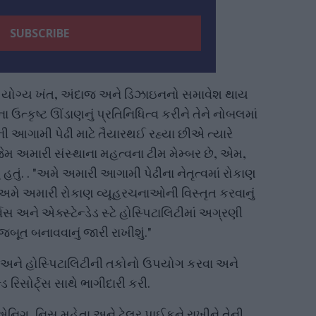
ં યોગ્ય ખંત, અંદાજ અને ડિઝાઇનનો સમાવેશ થાય
ા ઉત્કૃષ્ટ ઊંડાણનું પ્રતિનિધિત્વ કરીને તેને નોબલમાં
િની આગામી પેઢી માટે તૈયારથઈ રહ્યા છીએ ત્યારે
 અમારી સંસ્થાના મહત્વના ટીમ મેમ્બર છે, એમ,
ું. . "અમે અમારી આગામી પેઢીના નેતૃત્વમાં રોકાણ
 અમે અમારી રોકાણ વ્યૂહરચનાઓની વિસ્તૃત કરવાનું
 અને એક્સ્ટેન્ડેડ સ્ટે હોસ્પિટાલિટીમાં અગ્રણી
જબૂત બનાવવાનું જારી રાખીશું."
ઝર અને હોસ્પિટાલિટીની તકોનો ઉપયોગ કરવા અને
ડ રિસોર્ટ્સ સાથે ભાગીદારી કરી.
એનિગ, નિસુ મહેતા અને ટેલર પાઈકને રાખીને તેની