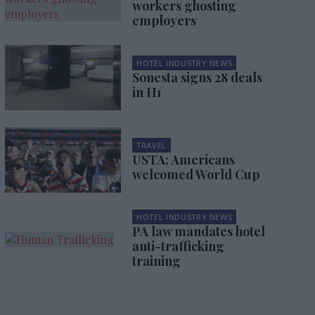
workers ghosting
employers
HOTEL INDUSTRY NEWS
Sonesta signs 28 deals
in H1
TRAVEL
USTA: Americans
welcomed World Cup
HOTEL INDUSTRY NEWS
PA law mandates hotel
anti-trafficking
training