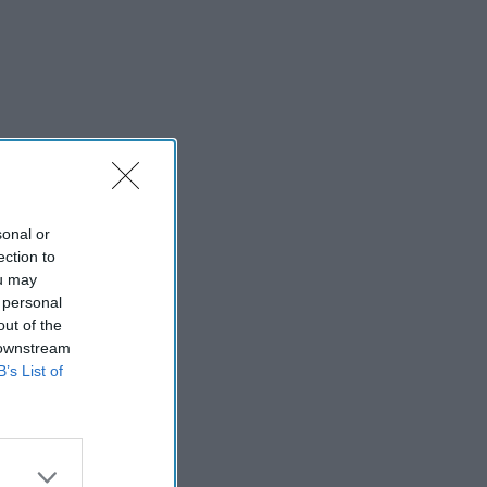
sonal or
ection to
ou may
 personal
out of the
 downstream
B’s List of