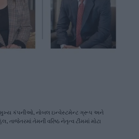
 મુખ્ય કંપનીઓ, નોબલ ઇન્વેસ્ટમેન્ટ ગ્રૂપ અને
લ, તાજેતરમાં તેમની વરિષ્ઠ નેતૃત્વ ટીમમાં મોટા