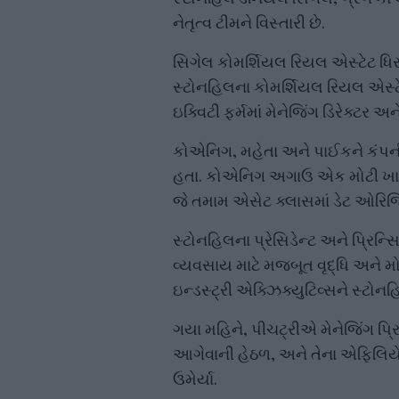
નેતૃત્વ ટીમને વિસ્તારી છે.
સિગેલ કોમર્શિયલ રિયલ એસ્ટેટ ધિર
સ્ટોનહિલના કોમર્શિયલ રિયલ એસ્ટ
ઇક્વિટી ફર્મમાં મેનેજિંગ ડિરેક્ટર અ
કોએનિગ, મહેતા અને પાઈકને કંપનીમ
હતા. કોએનિગ અગાઉ એક મોટી ખાનગી
જે તમામ એસેટ ક્લાસમાં ડેટ ઓરિજિન
સ્ટોનહિલના પ્રેસિડેન્ટ અને પ્રિન્સ
વ્યવસાય માટે મજબૂત વૃદ્ધિ અને મોમ
ઇન્ડસ્ટ્રી એક્ઝિક્યુટિવ્સને સ્ટ
ગયા મહિને, પીચટ્રીએ મેનેજિંગ પ્
આગેવાની હેઠળ, અને તેના એફિલિયેટ્સ
ઉમેર્યા.