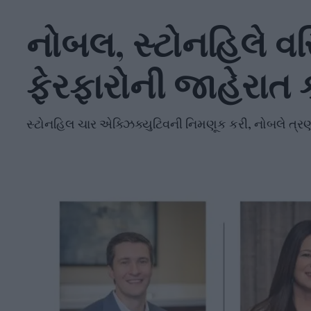
નોબલ, સ્ટોનહિલે વરિષ
ફેરફારોની જાહેરાત 
સ્ટોનહિલ ચાર એક્ઝિક્યુટિવની નિમણૂક કરી, નોબલે ત્રણન