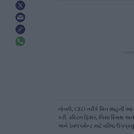
નોબલે, CEO તરીકે મિત શાહની આગે
કરી. ડસ્ટિન ફિશર, લિસા સ્મિથ અને
અને ડેવલપમેન્ટ માટે વરિષ્ઠ ઉપપ્