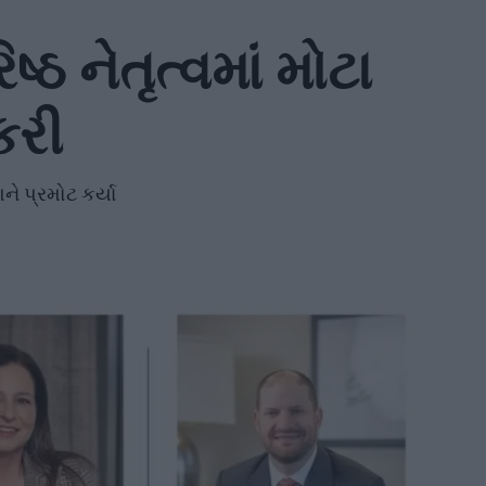
્ઠ નેતૃત્વમાં મોટા
કરી
ે પ્રમોટ કર્યા