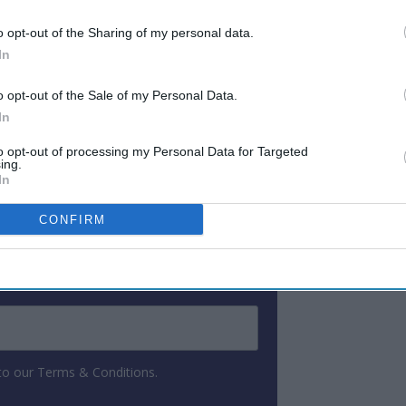
ની સંભાળશે, તેમા ડ્યુ ડિલિજન્સ, અંદાજ અને
o opt-out of the Sharing of my personal data.
In
o opt-out of the Sale of my Personal Data.
ewsletter
In
to opt-out of processing my Personal Data for Targeted
ing.
 Our Weekly Newsletter
In
Here
CONFIRM
 to our Terms & Conditions.