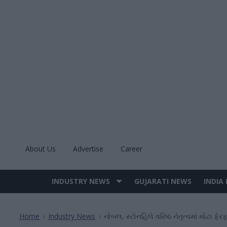
Skip
to
content
About Us
Advertise
Career
INDUSTRY NEWS
GUJARATI NEWS
INDIA
Site
Navigation
Home
Industry News
નોબલ, સ્ટોનહિલે વરિષ્ઠ નેતૃત્વમાં મોટા ફેર
>
>