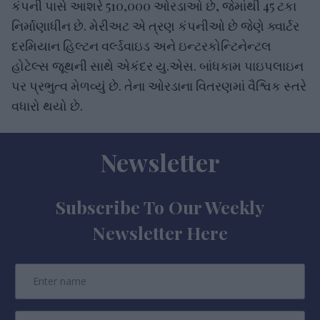
કંપની પાસે આશરે 510,000 ઓરડાઓ છે, જેમાંથી 45 ટકા
નિર્માણાધીન છે. મેરીઅટ એ ત્રણ કંપનીઓ છે જેણે ક્વાર્ટર
દરમિયાન હિલ્ટન વર્લ્ડવાઇડ અને ઇન્ટરકોન્ટિનેન્ટલ
હોટેલ્સ જૂથની સાથે એકંદર યુ.એસ. બાંધકામ પાઇપલાઇન
પર પ્રભુત્વ મેળવ્યું છે. તેના ઓરડાના વિતરણમાં વૈશ્વિક સ્તરે
વધારો થયો છે.
Newsletter
Subscribe To Our Weekly
Newsletter Here