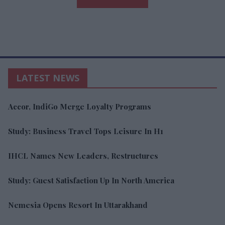
LATEST NEWS
Accor, IndiGo Merge Loyalty Programs
Study: Business Travel Tops Leisure In H1
IHCL Names New Leaders, Restructures
Study: Guest Satisfaction Up In North America
Nemesia Opens Resort In Uttarakhand