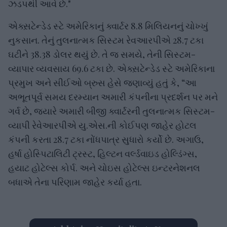
ઝડપથી આવે છે."
એક્સ઼ટેન્ડેડ સ્ટે અમેરિકાનું ક્વાર્ટર 8.8 મિલિયનનું ચોખ્ખું
નુકસાન. તેનું તુલનાત્મક સિસ્ટમ રેવઆરપીએ 28.7 ટકા
ઘટીને 38.38 ડોલર થયું છે. તે જ સમયે, તેની સિસ્ટમ-
વ્યાપાર વ્યવસાય 69.6 ટકા છે. એક્સ઼ટેન્ડેડ સ્ટે અમેરિકાના
પ્રમુખ અને સીઈઓ બ્રુસ હેસે જણાવ્યું હતું કે, “આ
અભૂતપૂર્વ સમય દરમ્યાન અમારી કંપનીના પ્રદર્શન પર મને
ગર્વ છે, જ્યારે અમારી બીજી ક્વાર્ટરની તુલનાત્મક સિસ્ટમ-
વ્યાપી રેવેઆરપીએ યુ.એસ.ની કોઈપણ જાહેર હોટલ
કંપની કરતા 28.7 ટકા નોંધપાત્ર સુધારો કર્યો છે. અગાઉ,
હર્ષા હોસ્પિટાલિટી ટ્રસ્ટ, હિલ્ટન વર્લ્ડવાઇડ હોલ્ડિંગ્સ,
હયાટ હોટેલ્સ કોર્પ. અને ચોઇસ હોટેલ્સ ઇન્ટરનેશનલ
બધાએ તેના પરિણામ જાહેર કર્યા હતા.