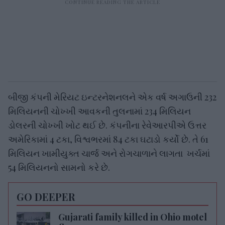
બીજી કંપની મેરિયટ ઇન્ટરનેશનલને એક વર્ષ અગાઉની 232
મિલિયનની ચોખ્ખી આવકની તુલનામાં 234 મિલિયન
ડોલરની ચોખ્ખી ખોટ થઈ છે. કંપનીના રેવેઆરપીએ ઉત્તર
અમેરિકામાં 4 ટકા, વિશ્વભરમાં 84 ટકા ઘટાડો કર્યો છે. તે 61
મિલિયન ખામીયુક્ત ચાર્જ અને રોગચાળાને લાગતા ખર્ચમાં
54 મિલિયનનો સામનો કરે છે.
GO DEEPER
Gujarati family killed in Ohio motel