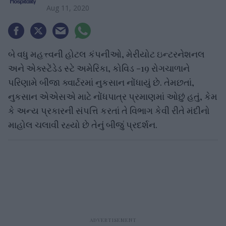
Aug 11, 2020
બે વધુ મહત્ત્વની હોટલ કંપનીઓ, મેરીયોટ ઇન્ટરનેશનલ
અને એક્સ્ટેંડેડ સ્ટે અમેરિકા, કોવિડ -19 રોગચાળાને
પરિણામે બીજા ક્વાર્ટરમાં નુકસાન નોંધાયું છે. તેમછતાં,
નુકસાન એએસએ માટે નોંધપાત્ર પ્રમાણમાં ઓછું હતું, કેમ
કે અન્ય પ્રકારની સંપત્તિ કરતાં તે વિભાગ કેવી રીતે મંદીનો
માહોલ ચલાવી રહ્યો છે તેનું બીજું પ્રદર્શન.