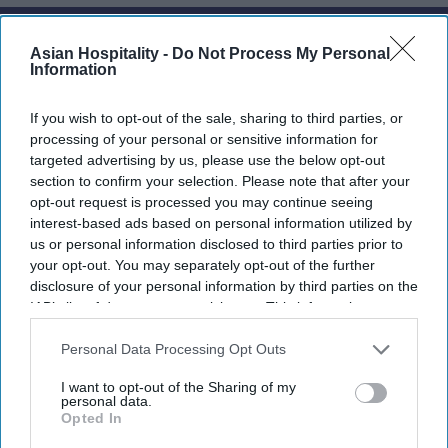
Newsletter
Asian Hospitality -
Do Not Process My Personal
Information
Subscribe to our weekly newsletter here
If you wish to opt-out of the sale, sharing to third parties, or
processing of your personal or sensitive information for
targeted advertising by us, please use the below opt-out
section to confirm your selection. Please note that after your
opt-out request is processed you may continue seeing
interest-based ads based on personal information utilized by
us or personal information disclosed to third parties prior to
your opt-out. You may separately opt-out of the further
By subscribing, you agree to our Terms & Conditions.
disclosure of your personal information by third parties on the
View Terms & Conditions
IAB’s list of downstream participants. This information may
also be disclosed by us to third parties on the
IAB’s List of
Downstream Participants
that may further disclose it to other
Personal Data Processing Opt Outs
third parties.
I want to opt-out of the Sharing of my
personal data.
Opted In