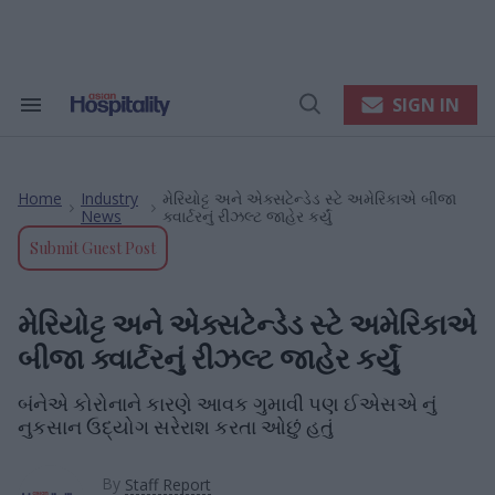
Skip
to
content
e
ch
ion
SIGN IN
Search
Open
gation
&
Search
Section
Navigation
Home
Industry
મેરિયોટ્ટ અને એક્સટેન્ડેડ સ્ટે અમેરિકાએ બીજા
>
>
News
ક્વાર્ટરનું રીઝલ્ટ જાહેર કર્યું
Submit Guest Post
મેરિયોટ્ટ અને એક્સટેન્ડેડ સ્ટે અમેરિકાએ
બીજા ક્વાર્ટરનું રીઝલ્ટ જાહેર કર્યું
બંનેએ કોરોનાને કારણે આવક ગુમાવી પણ ઈએસએ નું
નુકસાન ઉદ્યોગ સરેરાશ કરતા ઓછું હતું
By
Staff Report