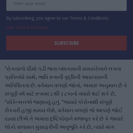
By subscribing, you agree to our Terms & Conditions.
View Terms & Conditions
"રોગચાળો ધીમો પડી જતા બાંધકામની સમયરેખાને લગતા
પ્રતિબંધો સાથે, ભાવિ રૂમની વૃદ્ધિની આસપાસની
અનિશ્ચિતતા છે. વર્તમાન વલણો જોતાં, અમારું અનુમાન છે કે
સંપૂર્ણ વર્ષ માટે રૂમમાં 2 થી 3 ટકાનો વધારો થઈ શકે છે,
"સોરેન્સનએ જણાવ્યું હતું. "જ્યારે કોરોનાથી સંપૂર્ણ
રીકવરી હજી સમય લેશે, વર્તમાન વલણો જે આપણે જોઈ
રહ્યા છીએ તે અમારા દૃષ્ટિકોણને મજબૂત કરે છે કે જ્યારે
લોકો સલામત મુસાફરીની અનુભૂતિ કરે છે, ત્યારે માંગ