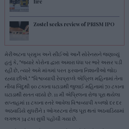
fire
Zostel seeks review of PRISM IPO
મેરીઅટના પ્રમુખ અને સીઈઓ આર્ને સોરેનસને જણાવ્યું
હતું કે, "જ્યારે કોરોના દ્વારા અમારા ધંધા પર ભારે અસર પડી
રહી છે, ત્યારે અમે માંગમાં પરત ફરવાના નિશાનીઓ જોઇ
રહ્યા છીએ." “વિશ્વવ્યાપી રેવપ્રાપ્લે એપ્રિલ મહિનામાં તેના
નીચા બિંદુથી 90 ટકાના ઘટાડાથી જુલાઈ મહિનામાં 70 ટકાના
ઘટાડાથી સતત વધ્યો છે. 11 મી એપ્રિલના રોજ પૂરા થયેલા
સપ્તાહમાં 11 ટકાના સ્તરે આવેલા વિશ્વવ્યાપી કબજો દર દર
અઠવાડિયે સુધરીને 1 ઓગસ્ટના રોજ પૂરા થતાં અઠવાડિયામાં
લગભગ 34 ટકા સુધી પહોંચી ગયા છે.