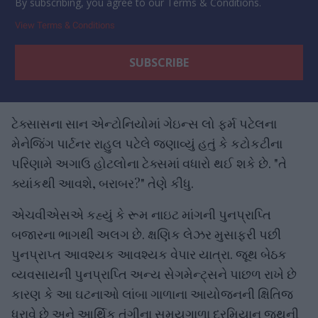
By subscribing, you agree to our Terms & Conditions.
View Terms & Conditions
ટેક્સાસના સાન એન્ટોનિયોમાં ગેઇન્સ લો ફર્મ પટેલના
મેનેજિંગ પાર્ટનર રાહુલ પટેલે જણાવ્યું હતું કે કટોકટીના
પરિણામે અગાઉ હોટલોના ટેક્સમાં વધારો થઈ શકે છે. "તે
ક્યાંકથી આવશે, બરાબર?" તેણે કીધુ.
એચવીએસએ કહ્યું કે રૂમ નાઇટ માંગની પુનપ્રાપ્તિ
બજારના ભાગથી અલગ છે. ક્ષણિક લેઝર મુસાફરી પછી
પુનપ્રાપ્ત આવશ્યક આવશ્યક વેપાર યાત્રા. જૂથ બેઠક
વ્યવસાયની પુનપ્રાપ્તિ અન્ય સેગમેન્ટ્સને પાછળ રાખે છે
કારણ કે આ ઘટનાઓ લાંબા ગાળાના આયોજનની ક્ષિતિજ
ધરાવે છે અને આર્થિક તંગીના સમયગાળા દરમિયાન જૂથની