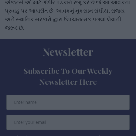
એજન્સીઓ માટે ગંભીર પડકારો રજૂ કરે છે જે આ આવકના
પ્રવાહ પર આધારીત છે. આવકનું નુકસાન સંઘીય, રાજ્ય
અને સ્થાનિક સરકારો દ્વારા ઉપચારાત્મક પગલાં લેવાની
જરૂર છે.
Newsletter
Subscribe To Our Weekly
Newsletter Here