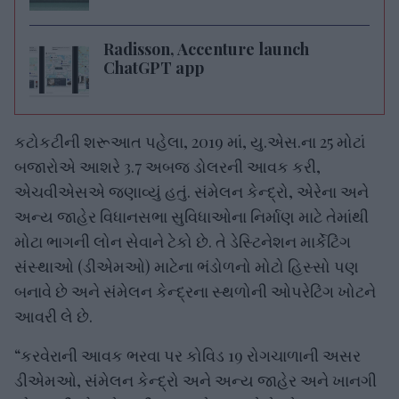
Radisson, Accenture launch
ChatGPT app
કટોકટીની શરૂઆત પહેલા, 2019 માં, યુ.એસ.ના 25 મોટાં
બજારોએ આશરે 3.7 અબજ ડોલરની આવક કરી,
એચવીએસએ જણાવ્યું હતું. સંમેલન કેન્દ્રો, એરેના અને
અન્ય જાહેર વિધાનસભા સુવિધાઓના નિર્માણ માટે તેમાંથી
મોટા ભાગની લોન સેવાને ટેકો છે. તે ડેસ્ટિનેશન માર્કેટિંગ
સંસ્થાઓ (ડીએમઓ) માટેના ભંડોળનો મોટો હિસ્સો પણ
બનાવે છે અને સંમેલન કેન્દ્રના સ્થળોની ઓપરેટિંગ ખોટને
આવરી લે છે.
“કરવેરાની આવક ભરવા પર કોવિડ 19 રોગચાળાની અસર
ડીએમઓ, સંમેલન કેન્દ્રો અને અન્ય જાહેર અને ખાનગી