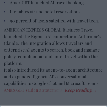
Amex GBT launched AI travel booking.
It enables air and hotel reservations.
90 percent of users satisfied with travel tech.
AMERICAN EXPRESS GLOBAL Business Travel
launched the Egencia AI connector in Anthropic’s
Claude. The integration allows travelers and
enterprise AI agents to search, book and manage
policy-compliant air and hotel travel within the
platform.
It also introduced its agent-to-agent architecture
and expanded Egencia AI’s conversational
capabilities to Google Chat and Microsoft Teams,
AMEX GBT said in a statement
.