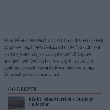
એચવીએસનો અંદાજ છે કે COVID-19 ની અસરને કારણે
25 યુ.એસ. શહેરી બજારોમાં 4.4 થી 6.1 બિલિયન ડોલરના
કરવેરા નુકસાન સંયુક્ત રીતે. હોસ્પિટાલિટી ઉદ્યોગ
રોગચાળોમાંથી ઉભો નહીં થાય ત્યાં સુધી હિસ્સેદારોને
પુનર્ધિરાણ કરવાની અથવા વૈકલ્પિક આવકના પ્રવાહ
મેળવવાની ફરજ પાડવામાં આવશે.
GO DEEPER
RESET joins Marriott’s Outdoor
Collection