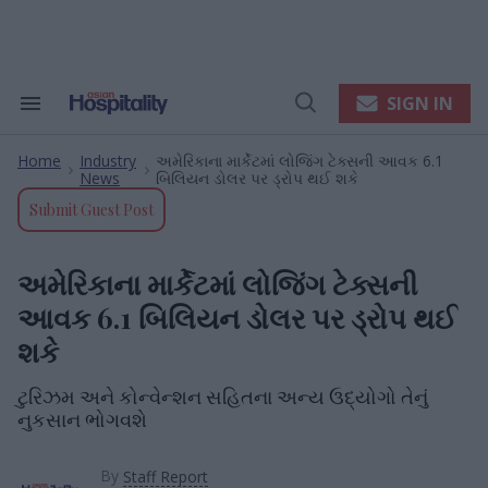
Skip
to
content
e
ch
ion
SIGN IN
Search
Open
gation
&
Search
Section
Home
Industry
અમેરિકાના માર્કેટમાં લોજિંગ ટેક્સની આવક 6.1
Navigation
>
>
News
બિલિયન ડોલર પર ડ્રોપ થઈ શકે
Submit Guest Post
અમેરિકાના માર્કેટમાં લોજિંગ ટેક્સની
આવક 6.1 બિલિયન ડોલર પર ડ્રોપ થઈ
શકે
ટુરિઝમ અને કોન્વેન્શન સહિતના અન્ય ઉદ્યોગો તેનું
નુકસાન ભોગવશે
By
Staff Report