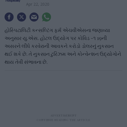
Apr 22, 2020
હોસ્પિટાલિટી કન્સલ્ટિંગ ફર્મ એચવીએસના જણાવ્યા
અનુસાર યુ.એસ. હોટલ ઉદ્યોગ પર કોવિડ -૧ 19ની
અસરને લીધે કરવેરાની આવકને કરોડો ડોલરનું નુકસાન
થઈ શકે છે. તે નુકસાન ટુરિઝમ અને કોન્વેન્શન ઉદ્યોગોને
થાય તેવી સંભાવના છે.