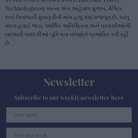
Technologiesના અન્ય એક અહેવાલ મુજબ, વૈશ્વિક
સ્તરે ઉનાળાની મુસાફરીની માંગ હજુ પણ મજબૂત છે, પરંતુ
વધતા હવાઈ ભાડાં, આર્થિક અનિશ્ચિતતા અને પ્રવાસીઓની
બદલાતી પસંદગીઓ બુકિંગના વલણોને પ્રભાવિત કરી રહી
છે.
Newsletter
Subscribe to our weekly newsletter here