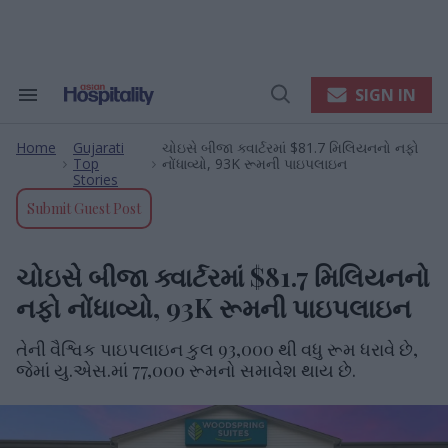
Skip
to
content
e
ch
ion
SIGN IN
Search
Open
gation
&
Search
Section
Home
Gujarati
ચોઇસે બીજા ક્વાર્ટરમાં $81.7 મિલિયનનો નફો
Navigation
>
>
Top
નોંધાવ્યો, 93K રૂમની પાઇપલાઇન
Stories
Submit Guest Post
ચોઇસે બીજા ક્વાર્ટરમાં $81.7 મિલિયનનો
નફો નોંધાવ્યો, 93K રૂમની પાઇપલાઇન
તેની વૈશ્વિક પાઇપલાઇન કુલ 93,000 થી વધુ રૂમ ધરાવે છે,
જેમાં યુ.એસ.માં 77,000 રૂમનો સમાવેશ થાય છે.