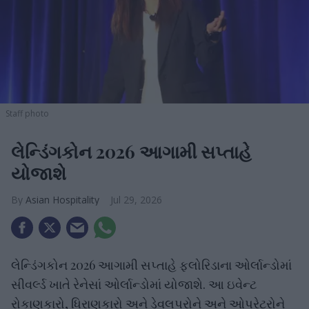
Staff photo
લેન્ડિંગકોન 2026 આગામી સપ્તાહે
યોજાશે
Asian Hospitality
Jul 29, 2026
લેન્ડિંગકોન 2026 આગામી સપ્તાહે ફ્લોરિડાના ઓર્લાન્ડોમાં
સીવર્લ્ડ ખાતે રેનેસાં ઓર્લાન્ડોમાં યોજાશે. આ ઇવેન્ટ
રોકાણકારો, ધિરાણકારો અને ડેવલપરોને અને ઓપરેટરોને