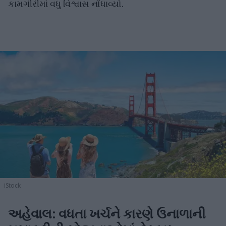
કામગીરીમાં વધુ વિશ્વાસ નોંધાવ્યો.
iStock
અહેવાલ: વધતા ખર્ચને કારણે ઉનાળાની