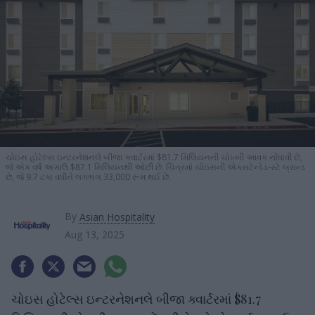
ચોઇસ હોટેલ્સ ઇન્ટરનેશનલે બીજા ક્વાર્ટરમાં $81.7 મિલિયનની ચોખ્ખી આવક નોંધાવી છે,
જે એક વર્ષ અગાઉ $87.1 મિલિયનથી ઓછી છે. ચિત્રમાં ચોઇસની એક્સટેન્ડેડ-સ્ટે બ્રાન્ડ
છે, જે 9.7 ટકા વધીને લગભગ 33,000 રૂમ થઈ છે.
By
Asian Hospitality
Aug 13, 2025
ચોઇસ હોટેલ્સ ઇન્ટરનેશનલે બીજા ક્વાર્ટરમાં $81.7