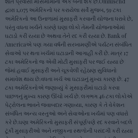
શાંત પ્રવાસી મોસમોમાંનો એક બની શકે છે.Omnisend
દ્વારા 1,075 અમેરિકનો પર કરાયેલા સર્વે મુજબ, 59 ટકા
અમેરિકનો આ ઉનાળામાં મુસાફરી કરવાની યોજના ધરાવે છે,
પરંતુ વધતા ખર્ચને કારણે ઘણા લોકો તેમની યોજનાઓમાં
ઘટાડો કરી રહ્યા છે અથવા તેને રદ કરી રહ્યા છે. Bank of
Americaએ પણ ગયા વર્ષની સરખામણીએ પર્યટન સંબંધિત
સેવાઓ પર થતા ખર્ચમાં ઘટાડાની આગાહી કરી છે. માત્ર 17
ટકા અમેરિકનો જ એવી મોટી મુસાફરી પર જઈ રહ્યા છે
જેમાં હવાઈ મુસાફરી અને ચૂકવેલી રહેઠાણ સુવિધાનો
સમાવેશ થાય છે.વધતા ખર્ચ આ ઘટાડાનું મુખ્ય કારણ છે. 47
ટકા અમેરિકનોએ જણાવ્યું કે મુસાફરીમાં ઘટાડો કરવા
પાછળનું મુખ્ય કારણ ઊંચો ખર્ચ છે. લગભગ 46 ટકા લોકોએ
પેટ્રોલના ભાવને જવાબદાર ગણાવ્યા, કારણ કે તે વેકેશન
સંબંધિત અન્ય વસ્તુઓ અને સેવાઓના ખર્ચમાં પણ વધારો
કરે છે.ઘણા અમેરિકનો મુસાફરી સંપૂર્ણપણે રદ કરવાને બદલે
ટૂંકી મુસાફરીઓ અને નજીકના સ્થળોની પસંદગી કરી રહ્યા