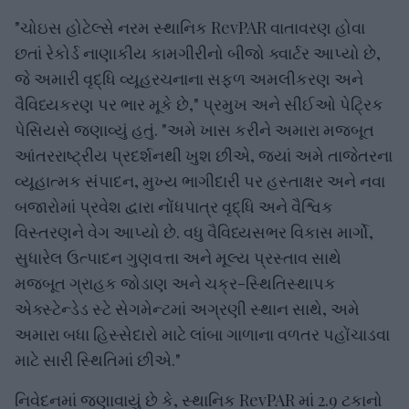
"ચોઇસ હોટેલ્સે નરમ સ્થાનિક RevPAR વાતાવરણ હોવા
છતાં રેકોર્ડ નાણાકીય કામગીરીનો બીજો ક્વાર્ટર આપ્યો છે,
જે અમારી વૃદ્ધિ વ્યૂહરચનાના સફળ અમલીકરણ અને
વૈવિધ્યકરણ પર ભાર મૂકે છે," પ્રમુખ અને સીઈઓ પેટ્રિક
પેસિયસે જણાવ્યું હતું. "અમે ખાસ કરીને અમારા મજબૂત
આંતરરાષ્ટ્રીય પ્રદર્શનથી ખુશ છીએ, જ્યાં અમે તાજેતરના
વ્યૂહાત્મક સંપાદન, મુખ્ય ભાગીદારી પર હસ્તાક્ષર અને નવા
બજારોમાં પ્રવેશ દ્વારા નોંધપાત્ર વૃદ્ધિ અને વૈશ્વિક
વિસ્તરણને વેગ આપ્યો છે. વધુ વૈવિધ્યસભર વિકાસ માર્ગો,
સુધારેલ ઉત્પાદન ગુણવત્તા અને મૂલ્ય પ્રસ્તાવ સાથે
મજબૂત ગ્રાહક જોડાણ અને ચક્ર-સ્થિતિસ્થાપક
એક્સ્ટેન્ડેડ સ્ટે સેગમેન્ટમાં અગ્રણી સ્થાન સાથે, અમે
અમારા બધા હિસ્સેદારો માટે લાંબા ગાળાના વળતર પહોંચાડવા
માટે સારી સ્થિતિમાં છીએ."
નિવેદનમાં જણાવાયું છે કે, સ્થાનિક RevPAR માં 2.9 ટકાનો