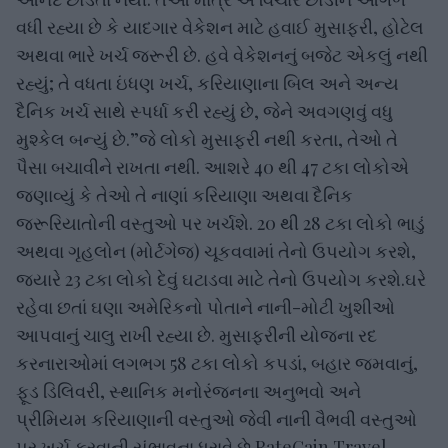
વધી રહ્યા છે કે યાદગાર વેકેશન માટે હવાઈ મુસાફરી, હોટેલ
અથવા ભારે ખર્ચ જરૂરી છે. હવે વેકેશનનું બજેટ એકલું નથી
રહ્યું; તે વધતા ઇંધણ ખર્ચ, કરિયાણાના બિલ અને અન્ય
દૈનિક ખર્ચ સાથે સ્પર્ધા કરી રહ્યું છે, જેને અવગણવું વધુ
મુશ્કેલ બન્યું છે.”જે લોકો મુસાફરી નથી કરતા, તેઓ તે
પૈસા બચાવીને રાખતા નથી. આશરે 40 થી 47 ટકા લોકોએ
જણાવ્યું કે તેઓ તે નાણાં કરિયાણા અથવા દૈનિક
જરૂરિયાતોની વસ્તુઓ પર ખર્ચશે. 20 થી 28 ટકા લોકો ભાડું
અથવા ગૃહલોન (મોર્ટગેજ) ચૂકવવામાં તેનો ઉપયોગ કરશે,
જ્યારે 23 ટકા લોકો દેવું ઘટાડવા માટે તેનો ઉપયોગ કરશે.ઘરે
રહેવા છતાં ઘણા અમેરિકનો પોતાને નાની-મોટી ખુશીઓ
આપવાનું ચાલુ રાખી રહ્યા છે. મુસાફરીની યોજના રદ
કરનારાઓમાં લગભગ 58 ટકા લોકો કપડાં, બહાર જમવાનું,
ફૂડ ડિલિવરી, સ્થાનિક મનોરંજનના અનુભવો અને
પ્રીમિયમ કરિયાણાની વસ્તુઓ જેવી નાની વૈભવી વસ્તુઓ
પર ખર્ચ કરવાની સંભાવના ધરાવે છે.RateGain Travel