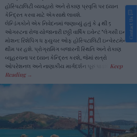
હોસ્પિટાલિટી વ્યવહારો અને રોકાણ પ્રવૃત્તિ પર ધ્યાન
કેન્દ્રિત કરવા માટે એકસાથે લાવશે.
Contact Us
લેન્ડિંગકોને એક નિવેદનમાં જણાવ્યું હતું કે 4 થી 5
ઓગસ્ટના રોજ યોજાનારી છઠ્ઠી વાર્ષિક ઇવેન્ટ "લેગસી ઇન
મોશન: રિશેપિંગ ધ ફ્યુચર ઓફ હોસ્પિટાલિટી ઇન્વેસ્ટમેન્ટ"
થીમ પર હશે. પ્રોગ્રામિંગ બજારની સ્થિતિ અને રોકાણ
વ્યૂહરચના પર ધ્યાન કેન્દ્રિત કરશે, જેમાં સત્રો
ઓપરેશનલ અને નાણાકીય માર્ગદર્શન પૂરું પાડશે.