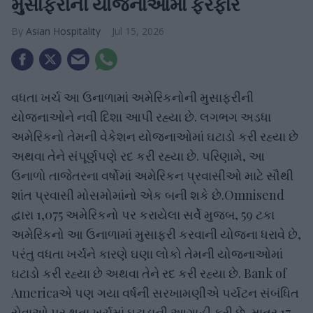
મુસાફરીની યોજનાઓમાં ફેરફાર
Asian Hospitality
Jul 15, 2026
વધતા ખર્ચ આ ઉનાળામાં અમેરિકનોની મુસાફરીની
યોજનાઓને નવી દિશા આપી રહ્યા છે. લગભગ અડધા
અમેરિકનો તેમની વેકેશન યોજનાઓમાં ઘટાડો કરી રહ્યા છે
અથવા તેને સંપૂર્ણપણે રદ કરી રહ્યા છે. પરિણામે, આ
ઉનાળો તાજેતરના વર્ષોમાં અમેરિકન પ્રવાસીઓ માટે સૌથી
શાંત પ્રવાસી મોસમોમાંનો એક બની શકે છે.Omnisend
દ્વારા 1,075 અમેરિકનો પર કરાયેલા સર્વે મુજબ, 59 ટકા
અમેરિકનો આ ઉનાળામાં મુસાફરી કરવાની યોજના ધરાવે છે,
પરંતુ વધતા ખર્ચને કારણે ઘણા લોકો તેમની યોજનાઓમાં
ઘટાડો કરી રહ્યા છે અથવા તેને રદ કરી રહ્યા છે. Bank of
Americaએ પણ ગયા વર્ષની સરખામણીએ પર્યટન સંબંધિત
સેવાઓ પર થતા ખર્ચમાં ઘટાડાની આગાહી કરી છે. માત્ર 17