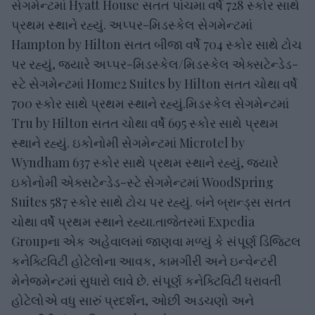
સેગમેન્ટમાં Hyatt House સતત પાંચમા વર્ષે 728 સ્કોર સાથે
પ્રથમ સ્થાને રહ્યું. અપ્પર-મિડસ્કેલ સેગમેન્ટમાં
Hampton by Hilton સતત બીજા વર્ષે 704 સ્કોર સાથે ટોચ
પર રહ્યું, જ્યારે અપ્પર-મિડસ્કેલ/મિડસ્કેલ એક્સટેન્ડેડ-
સ્ટે સેગમેન્ટમાં Home2 Suites by Hilton સતત ચોથા વર્ષે
700 સ્કોર સાથે પ્રથમ સ્થાને રહ્યું.મિડસ્કેલ સેગમેન્ટમાં
Tru by Hilton સતત ચોથા વર્ષે 695 સ્કોર સાથે પ્રથમ
સ્થાને રહ્યું. ઇકોનોમી સેગમેન્ટમાં Microtel by
Wyndham 637 સ્કોર સાથે પ્રથમ સ્થાને રહ્યું, જ્યારે
ઇકોનોમી એક્સટેન્ડેડ-સ્ટે સેગમેન્ટમાં WoodSpring
Suites 587 સ્કોર સાથે ટોચ પર રહ્યું. બંને બ્રાન્ડ્સ સતત
ચોથા વર્ષે પ્રથમ સ્થાને રહ્યા.તાજેતરમાં Expedia
Groupના એક અહેવાલમાં જાણવા મળ્યું કે સંપૂર્ણ ડિજિટલ
કનેક્ટિવિટી હોટેલોના આવક, કામગીરી અને ઇન્વેન્ટરી
મેનેજમેન્ટમાં સુધારો લાવે છે. સંપૂર્ણ કનેક્ટિવિટી ધરાવતી
હોટેલોએ વધુ સારું પ્રદર્શન, ઓછી અડચણો અને