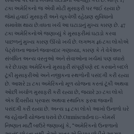
ટકા અમેરિકનો જ એવી મોટી મુસાફરી પર જઈ રહ્યા છે
જેમાં હવાઈ મુસાફરી અને ચૂકવેલી રહેઠાણ સુવિધાનો
સમાવેશ થાય છે.વધતા ખર્ચ આ ઘટાડાનું મુખ્ય કારણ છે. 47
ટકા અમેરિકનોએ જણાવ્યું કે મુસાફરીમાં ઘટાડો કરવા
પાછળનું મુખ્ય કારણ ઊંચો ખર્ચ છે. લગભગ 46 ટકા લોકોએ
પેટ્રોલના ભાવને જવાબદાર ગણાવ્યા, કારણ કે તે વેકેશન
સંબંધિત અન્ય વસ્તુઓ અને સેવાઓના ખર્ચમાં પણ વધારો
કરે છે.ઘણા અમેરિકનો મુસાફરી સંપૂર્ણપણે રદ કરવાને બદલે
ટૂંકી મુસાફરીઓ અને નજીકના સ્થળોની પસંદગી કરી રહ્યા
છે. આશરે 21 ટકા અમેરિકનો મૂળ યોજના કરતાં ટૂંકી અથવા
ઓછી ખર્ચાળ મુસાફરી કરી રહ્યા છે, જ્યારે 20 ટકા લોકો
એક દિવસીય પ્રવાસ અથવા સ્થાનિક ફરવા જવાની
પસંદગી કરી રહ્યા છે. અન્ય 14 ટકા લોકો આખો ઉનાળો ઘરે
જ રહેવાની યોજના ધરાવે છે.Omnisendના ઇ-કોમર્સ
નિષ્ણાત માર્ટી બાઉરે જણાવ્યું કે, “અમેરિકનો ઉનાળાનો
આનંદ છોડતા નથી. તેઓ માત્ર એ વિચાર છોડીને આગળ