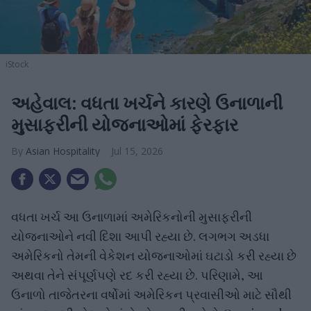
iStock
અહેવાલ: વધતા ખર્ચને કારણે ઉનાળાની
મુસાફરીની યોજનાઓમાં ફેરફાર
Asian Hospitality
Jul 15, 2026
વધતા ખર્ચ આ ઉનાળામાં અમેરિકનોની મુસાફરીની
યોજનાઓને નવી દિશા આપી રહ્યા છે. લગભગ અડધા
અમેરિકનો તેમની વેકેશન યોજનાઓમાં ઘટાડો કરી રહ્યા છે
અથવા તેને સંપૂર્ણપણે રદ કરી રહ્યા છે. પરિણામે, આ
ઉનાળો તાજેતરના વર્ષોમાં અમેરિકન પ્રવાસીઓ માટે સૌથી