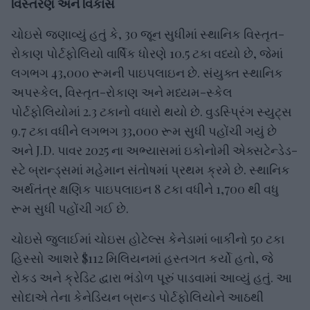
વિસ્તરણ અને વિકાસ
ચોઇસે જણાવ્યું હતું કે, 30 જૂન સુધીમાં સ્થાનિક વિસ્તૃત-
રોકાણ પોર્ટફોલિયો વાર્ષિક ધોરણે 10.5 ટકા વધ્યો છે, જેમાં
લગભગ 43,000 રૂમની પાઇપલાઇન છે. સંયુક્ત સ્થાનિક
અપસ્કેલ, વિસ્તૃત-રોકાણ અને મધ્યમ-સ્કેલ
પોર્ટફોલિયોમાં 2.3 ટકાનો વધારો થયો છે. વુડસ્પ્રિંગ સ્યુટ્સ
9.7 ટકા વધીને લગભગ 33,000 રૂમ સુધી પહોંચી ગયું છે
અને J.D. પાવર 2025 ના અભ્યાસમાં ઇકોનોમી એક્સટેન્ડેડ-
સ્ટે બ્રાન્ડ્સમાં મહેમાન સંતોષમાં પ્રથમ ક્રમે છે. સ્થાનિક
અર્થતંત્ર ક્ષણિક પાઇપલાઇન 8 ટકા વધીને 1,700 થી વધુ
રૂમ સુધી પહોંચી ગઈ છે.
ચોઇસે જુલાઈમાં ચોઇસ હોટેલ્સ કેનેડામાં બાકીનો 50 ટકા
હિસ્સો આશરે $112 મિલિયનમાં હસ્તગત કર્યો હતો, જે
રોકડ અને ક્રેડિટ દ્વારા ભંડોળ પૂરું પાડવામાં આવ્યું હતું. આ
સોદાએ તેના કેનેડિયન બ્રાન્ડ પોર્ટફોલિયોને આઠથી