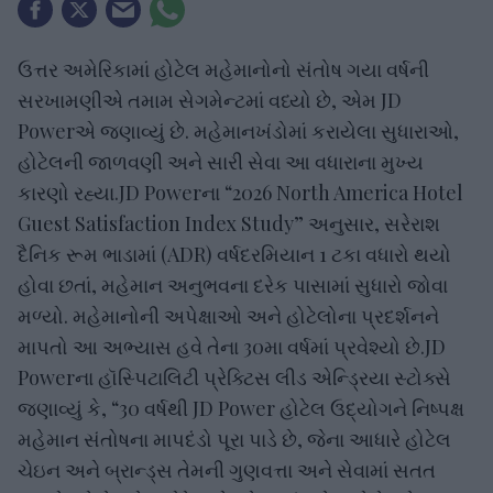
ઉત્તર અમેરિકામાં હોટેલ મહેમાનોનો સંતોષ ગયા વર્ષની
સરખામણીએ તમામ સેગમેન્ટમાં વધ્યો છે, એમ JD
Powerએ જણાવ્યું છે. મહેમાનખંડોમાં કરાયેલા સુધારાઓ,
હોટેલની જાળવણી અને સારી સેવા આ વધારાના મુખ્ય
કારણો રહ્યા.JD Powerના “2026 North America Hotel
Guest Satisfaction Index Study” અનુસાર, સરેરાશ
દૈનિક રૂમ ભાડામાં (ADR) વર્ષદરમિયાન 1 ટકા વધારો થયો
હોવા છતાં, મહેમાન અનુભવના દરેક પાસામાં સુધારો જોવા
મળ્યો. મહેમાનોની અપેક્ષાઓ અને હોટેલોના પ્રદર્શનને
માપતો આ અભ્યાસ હવે તેના 30મા વર્ષમાં પ્રવેશ્યો છે.JD
Powerના હૉસ્પિટાલિટી પ્રેક્ટિસ લીડ એન્ડ્રિયા સ્ટોક્સે
જણાવ્યું કે, “30 વર્ષથી JD Power હોટેલ ઉદ્યોગને નિષ્પક્ષ
મહેમાન સંતોષના માપદંડો પૂરા પાડે છે, જેના આધારે હોટેલ
ચેઇન અને બ્રાન્ડ્સ તેમની ગુણવત્તા અને સેવામાં સતત