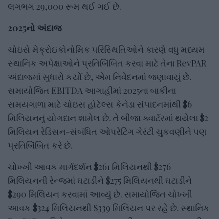
લગભગ 29,000 રૂમ થઈ ગઈ છે.
2025નો અંદાજ
ચોઇસે મેક્રોઇકોનોમિક પરિસ્થિતિઓને કારણે વધુ મધ્યમ
સ્થાનિક અપેક્ષાઓને પ્રતિબિંબિત કરવા માટે તેના RevPAR
અંદાજમાં સુધારો કર્યો છે, એમ નિવેદનમાં જણાવાયું છે.
સમાયોજિત EBITDA આગાહીમાં 2025ના બાકીના
સમયગાળા માટે ચોઇસ હોટેલ્સ કેનેડા સંપાદનમાંથી $6
મિલિયનનું યોગદાન શામેલ છે. તે બીજા ક્વાર્ટરમાં થયેલા $2
મિલિયન રેડિસન-સંબંધિત ઓપરેટિંગ ગેરંટી ચુકવણીને પણ
પ્રતિબિંબિત કરે છે.
ચોખ્ખી આવક માર્ગદર્શન $261 મિલિયનથી $276
મિલિયનની રેન્જમાં ઘટાડીને $275 મિલિયનથી ઘટાડીને
$290 મિલિયન કરવામાં આવ્યું છે. સમાયોજિત ચોખ્ખી
આવક $324 મિલિયનથી $339 મિલિયન પર રહે છે. સ્થાનિક