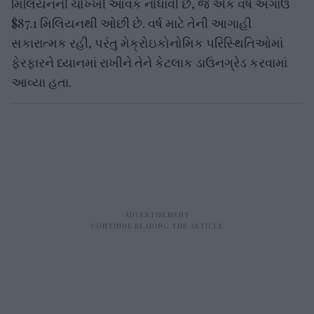
મિલિયનની ચોખ્ખી આવક નોંધાવી છે, જે એક વર્ષ અગાઉ
$87.1 મિલિયનથી ઓછી છે. વર્ષ માટે તેની આગાહી
સકારાત્મક રહી, પરંતુ મેક્રોઇકોનોમિક પરિસ્થિતિઓમાં
ફેરફારને ધ્યાનમાં રાખીને તેને કેટલાક ડાઉનગ્રેડ કરવામાં
આવ્યા હતા.