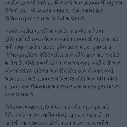
વધારીને 22 કર્યો અને 327 મિલકતો અને 26,000 થી વધુ રૂમ
ઉમેર્યા. 2025 માં વ્યવસાય EBITDA માં આશરે $18
મિલિયનનું યોગદાન આપે તેવી અપેક્ષા છે.
આંતરરાષ્ટ્રીય પ્રવૃત્તિમાં બ્રાઝિલમાં એટલાન્ટિકા
હોસ્પિટાલિટી ઇન્ટરનેશનલ સાથે 10,000 થી વધુ રૂમ માટે
નવીકરણ કરાયેલ માસ્ટર ફ્રેન્ચાઇઝ કરાર; ફ્રાન્સમાં
ઝેનિટ્યુડ હોટેલ-રેસિડેન્સીસ સાથે સીધો ફ્રેન્ચાઇઝ સોદો
શામેલ છે, જેણે રૂમની સંખ્યા લગભગ ત્રણ ગણી કરી અને
ચીનમાં SSAW હોટેલ્સ અને રિસોર્ટ્સ સાથે બે કરાર કર્યા.
આમાં 2025 માટે 9,500 રૂમ વિતરણ સોદો અને પાંચ વર્ષમાં
10,000 રૂમ ઉમેરવાનો અંદાજ ધરાવતો માસ્ટર ફ્રેન્ચાઇઝ
કરાર શામેલ છે.
નિવેદનમાં જણાવાયું છે કે ઉચ્ચ સ્તરીય બ્રાન્ડ્સ માટે
વૈશ્વિક ચોખ્ખા રૂમ વાર્ષિક ધોરણે 14.7 ટકા વધ્યા છે. 31
માર્ચથી આ બ્રાન્ડ્સ માટેની પાઇપલાઇન 7 ટકા વધીને