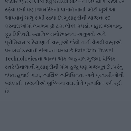
જ્યારે 23 ટકા લોકો દેવું ઘટાડવા માટે તેનો ઉપયોગ કરશે.ઘરે
રહેવા છતાં ઘણા અમેરિકનો પોતાને નાની-મોટી ખુશીઓ
આપવાનું ચાલુ રાખી રહ્યા છે. મુસાફરીની યોજના રદ
કરનારાઓમાં લગભગ 58 ટકા લોકો કપડાં, બહાર જમવાનું,
ફૂડ ડિલિવરી, સ્થાનિક મનોરંજનના અનુભવો અને
પ્રીમિયમ કરિયાણાની વસ્તુઓ જેવી નાની વૈભવી વસ્તુઓ
પર ખર્ચ કરવાની સંભાવના ધરાવે છે.RateGain Travel
Technologiesના અન્ય એક અહેવાલ મુજબ, વૈશ્વિક
સ્તરે ઉનાળાની મુસાફરીની માંગ હજુ પણ મજબૂત છે, પરંતુ
વધતા હવાઈ ભાડાં, આર્થિક અનિશ્ચિતતા અને પ્રવાસીઓની
બદલાતી પસંદગીઓ બુકિંગના વલણોને પ્રભાવિત કરી રહી
છે.