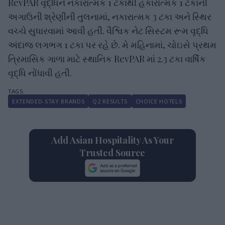
RevPAR વૃદ્ધિને નકારાત્મક 1 ટકાથી હકારાત્મક 1 ટકાની
અગાઉની શ્રેણીની તુલનામાં, નકારાત્મક 3 ટકા અને સ્થિર
વચ્ચે સુધારવામાં આવી હતી. વૈશ્વિક નેટ સિસ્ટમ રૂમ વૃદ્ધિ
અંદાજ લગભગ 1 ટકા પર રહે છે. મે મહિનામાં, ચોઇસે પ્રથમ
ત્રિમાસિક ગાળા માટે સ્થાનિક RevPAR માં 2.3 ટકા વાર્ષિક
વૃદ્ધિ નોંધાવી હતી.
EXTENDED-STAY BRANDS
Q2 RESULTS
CHOICE HOTELS
Add Asian Hospitality As Your
Trusted Source