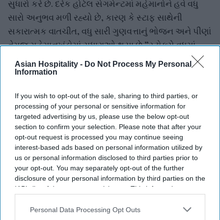
સુધારો કરે છે. દરેક હોટેલ સેગમેન્ટમાં મહેમાનોને હવે વધુ
સારો અનુભવ મળી રહ્યો છે, કારણ કે સ્ટાફ સાથેની
સકારાત્મક વાતચીત, વધુ સારી ગુણવત્તાનું ભોજન અને પીણાં
તેમજ મહેમાનખંડોમાં સુધારાઓ થયા છે.”સ્ટોક્સે વધુમાં
જણાવ્યું કે ફ્રન્ટ ડેસ્ક પર વધેલી સૌજન્યપૂર્ણ સેવા,
Asian Hospitality -
Do Not Process My Personal
મહેમાનોની વિનંતીઓ પર વધુ ઝડપી પ્રતિસાદ અને સ્વિમિંગ
Information
પૂલ તથા ફિટનેસ સેન્ટર જેવી સુવિધાઓની સારી જાળવણી
If you wish to opt-out of the sale, sharing to third parties, or
પણ મહેમાનોના સંતોષમાં વધારો થવાના કારણો છે. ઉપરાંત,
processing of your personal or sensitive information for
કૃત્રિમ બુદ્ધિ (AI) આધારિત સાધનોએ પણ તેમાં મહત્વપૂર્ણ
targeted advertising by us, please use the below opt-out
ભૂમિકા ભજવી છે.અભ્યાસ મુજબ, કુલ મહેમાન સંતોષ 13
section to confirm your selection. Please note that after your
opt-out request is processed you may continue seeing
પોઇન્ટ વધીને 1,000માંથી 665 થયો છે. ચૂકવેલી કિંમતની
interest-based ads based on personal information utilized by
સામે મળતા મૂલ્યમાં સૌથી મોટો વધારો (18 પોઇન્ટ) નોંધાયો,
us or personal information disclosed to third parties prior to
જ્યારે ખાદ્ય અને પીણાં તથા હોટેલની સુવિધાઓ બંનેમાં 14
your opt-out. You may separately opt-out of the further
disclosure of your personal information by third parties on the
પોઇન્ટનો વધારો નોંધાયો.અભ્યાસમાં એ પણ જાણવા મળ્યું
IAB’s list of downstream participants. This information may
કે સ્ટ્રીમિંગ સુવિધાવાળા સ્માર્ટ ટીવી હવે મહેમાનોની
also be disclosed by us to third parties on the
IAB’s List of
સામાન્ય અપેક્ષા બની રહ્યા છે. આવી સુવિધા ધરાવતી
Downstream Participants
that may further disclose it to other
Personal Data Processing Opt Outs
third parties.