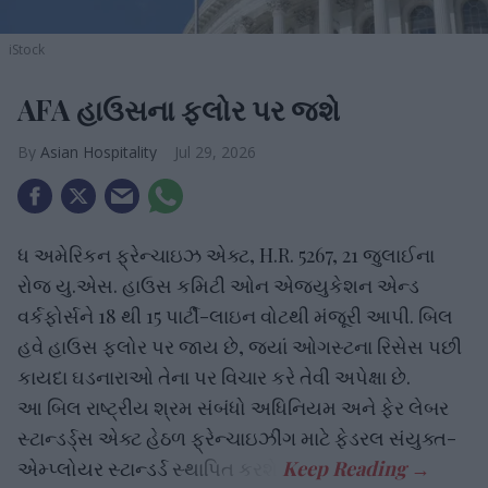
iStock
AFA હાઉસના ફ્લોર પર જશે
Asian Hospitality
Jul 29, 2026
ધ અમેરિકન ફ્રેન્ચાઇઝ એક્ટ, H.R. 5267, 21 જુલાઈના
રોજ યુ.એસ. હાઉસ કમિટી ઓન એજ્યુકેશન એન્ડ
વર્કફોર્સને 18 થી 15 પાર્ટી-લાઇન વોટથી મંજૂરી આપી. બિલ
હવે હાઉસ ફ્લોર પર જાય છે, જ્યાં ઓગસ્ટના રિસેસ પછી
કાયદા ઘડનારાઓ તેના પર વિચાર કરે તેવી અપેક્ષા છે.
આ બિલ રાષ્ટ્રીય શ્રમ સંબંધો અધિનિયમ અને ફેર લેબર
સ્ટાન્ડર્ડ્સ એક્ટ હેઠળ ફ્રેન્ચાઇઝીંગ માટે ફેડરલ સંયુક્ત-
એમ્પ્લોયર સ્ટાન્ડર્ડ સ્થાપિત કરશે.