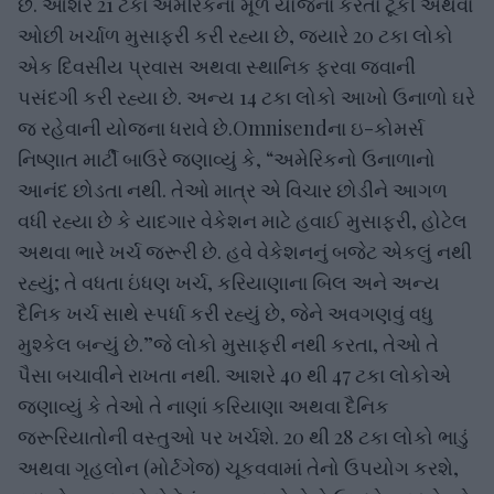
છે. આશરે 21 ટકા અમેરિકનો મૂળ યોજના કરતાં ટૂંકી અથવા
ઓછી ખર્ચાળ મુસાફરી કરી રહ્યા છે, જ્યારે 20 ટકા લોકો
એક દિવસીય પ્રવાસ અથવા સ્થાનિક ફરવા જવાની
પસંદગી કરી રહ્યા છે. અન્ય 14 ટકા લોકો આખો ઉનાળો ઘરે
જ રહેવાની યોજના ધરાવે છે.Omnisendના ઇ-કોમર્સ
નિષ્ણાત માર્ટી બાઉરે જણાવ્યું કે, “અમેરિકનો ઉનાળાનો
આનંદ છોડતા નથી. તેઓ માત્ર એ વિચાર છોડીને આગળ
વધી રહ્યા છે કે યાદગાર વેકેશન માટે હવાઈ મુસાફરી, હોટેલ
અથવા ભારે ખર્ચ જરૂરી છે. હવે વેકેશનનું બજેટ એકલું નથી
રહ્યું; તે વધતા ઇંધણ ખર્ચ, કરિયાણાના બિલ અને અન્ય
દૈનિક ખર્ચ સાથે સ્પર્ધા કરી રહ્યું છે, જેને અવગણવું વધુ
મુશ્કેલ બન્યું છે.”જે લોકો મુસાફરી નથી કરતા, તેઓ તે
પૈસા બચાવીને રાખતા નથી. આશરે 40 થી 47 ટકા લોકોએ
જણાવ્યું કે તેઓ તે નાણાં કરિયાણા અથવા દૈનિક
જરૂરિયાતોની વસ્તુઓ પર ખર્ચશે. 20 થી 28 ટકા લોકો ભાડું
અથવા ગૃહલોન (મોર્ટગેજ) ચૂકવવામાં તેનો ઉપયોગ કરશે,