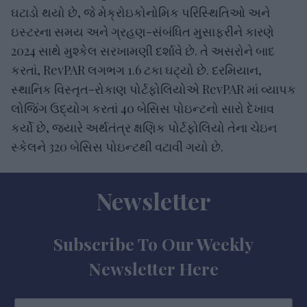
ઘટાડો થયો છે, જે મેક્રોઇકોનોમિક પરિસ્થિતિઓ અને
ઇસ્ટરના સમય અને ગ્રહણ-સંબંધિત મુસાફરીને કારણે
2024 સાથે મુશ્કેલ સરખામણી દર્શાવે છે. તે અસરોને બાદ
કરતાં, RevPAR લગભગ 1.6 ટકા ઘટ્યો છે. દરમિયાન,
સ્થાનિક વિસ્તૃત-રોકાણ પોર્ટફોલિયોએ RevPAR માં વ્યાપક
લોજિંગ ઉદ્યોગ કરતાં 40 બેસિસ પોઇન્ટનો સારો દેખાવ
કર્યો છે, જ્યારે અર્થતંત્ર ક્ષણિક પોર્ટફોલિયો તેના ચેઇન
સ્કેલને 320 બેસિસ પોઇન્ટથી વટાવી ગયો છે.
Newsletter
Subscribe To Our Weekly
Newsletter Here