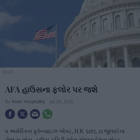
iStock
AFA હાઉસના ફ્લોર પર જશે
Asian Hospitality
Jul 29, 2026
ધ અમેરિકન ફ્રેન્ચાઇઝ એક્ટ, H.R. 5267, 21 જુલાઈના
રોજ યુ.એસ. હાઉસ કમિટી ઓન એજ્યુકેશન એન્ડ