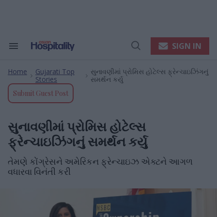
Skip
to
content
e
ch
ion
SIGN IN
Search
Open
gation
&
Search
Section
Home
Gujarati Top
સુનાવણીમાં પ્રોમિસ હોટેલ્સ ફ્રેન્ચાઇઝિંગનું
Navigation
>
>
Stories
સમર્થન કર્યુ
Submit Guest Post
સુનાવણીમાં પ્રોમિસ હોટેલ્સ
ફ્રેન્ચાઇઝિંગનું સમર્થન કર્યુ
તેમણે કોંગ્રેસને અમેરિકન ફ્રેન્ચાઇઝ એક્ટને આગળ
વધારવા વિનંતી કરી