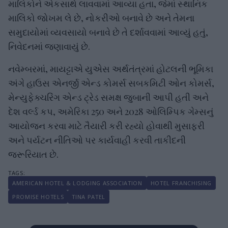
માલિકોને એકસાથે લાવવામાં આવ્યા હતા, જેમાં સ્થાનિક
માલિકો જોખમ લે છે, નોકરીઓ બનાવે છે અને તેમના
સમુદાયોમાં વ્યવસાયો બનાવે છે તે દર્શાવવામાં આવ્યું હતું,
નિવેદનમાં જણાવાયું છે.
નવેમ્બરમાં, માયટ્ટાએ યુએસ અર્થતંત્રમાં હોટલની ભૂમિકા
અંગે હાઉસ એનર્જી એન્ડ કોમર્સ સબકમિટી ઓન કોમર્સ,
મેન્યુફેક્ચરિંગ એન્ડ ટ્રેડ સમક્ષ જુબાની આપી હતી અને
દેશ વર્લ્ડ કપ, અમેરિકા 250 અને 2028 ઓલિમ્પિક ગેમ્સનું
આયોજન કરવા માટે તૈયારી કરી રહ્યો હોવાથી મુસાફરી
અને પર્યટન નીતિઓ પર કાર્યવાહી કરવી તાકીદની
જરૂરિયાત છે.
AMERICAN HOTEL & LODGING ASSOCIATION
HOTEL FRANCHISING
PROMISE HOTELS
TINA PATEL