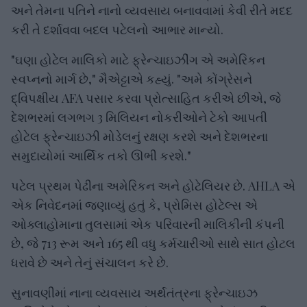
અને તેમના પતિને નાનો વ્યવસાય બનાવવામાં કેવી રીતે મદદ
કરી તે દર્શાવવા બદલ પટેલનો આભાર માન્યો.
"ઘણા હોટેલ માલિકો માટે ફ્રેન્ચાઇઝીંગ એ અમેરિકન
સ્વપ્નનો માર્ગ છે," મૈએટ્ટાએ કહ્યું. "અમે કોંગ્રેસને
દ્વિપક્ષીય AFA પસાર કરવા પ્રોત્સાહિત કરીએ છીએ, જે
દેશભરમાં લગભગ 3 મિલિયન નોકરીઓને ટેકો આપતી
હોટેલ ફ્રેન્ચાઇઝી મોડેલનું રક્ષણ કરશે અને દેશભરના
સમુદાયોમાં આર્થિક તકો ઊભી કરશે."
પટેલ પ્રથમ પેઢીના અમેરિકન અને હોટેલિયર છે. AHLA એ
એક નિવેદનમાં જણાવ્યું હતું કે, પ્રોમિસ હોટેલ્સ એ
ઓક્લાહોમાના તુલસામાં એક પરિવારની માલિકીની કંપની
છે, જે 713 રૂમ અને 165 થી વધુ કર્મચારીઓ સાથે સાત હોટલ
ધરાવે છે અને તેનું સંચાલન કરે છે.
સુનાવણીમાં નાના વ્યવસાય અર્થતંત્રના ફ્રેન્ચાઇઝ