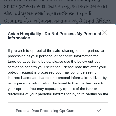
Suites 587 સ્કોર સાથે ટોચ પર રહ્યું. બંને બ્રાન્ડ્સ સતત
ચોથા વર્ષે પ્રથમ સ્થાને રહ્યા.તાજેતરમાં Expedia
Groupના એક અહેવાલમાં જાણવા મળ્યું કે સંપૂર્ણ ડિજિટલ
કનેક્ટિવિટી હોટેલોના આવક, કામગીરી અને ઇન્વેન્ટરી
Asian Hospitality -
Do Not Process My Personal
મેનેજમેન્ટમાં સુધારો લાવે છે. સંપૂર્ણ કનેક્ટિવિટી ધરાવતી
Information
હોટેલોએ વધુ સારું પ્રદર્શન, ઓછી અડચણો અને
કામગીરીમાં વધુ વિશ્વાસ નોંધાવ્યો.
If you wish to opt-out of the sale, sharing to third parties, or
processing of your personal or sensitive information for
targeted advertising by us, please use the below opt-out
section to confirm your selection. Please note that after your
opt-out request is processed you may continue seeing
interest-based ads based on personal information utilized by
us or personal information disclosed to third parties prior to
your opt-out. You may separately opt-out of the further
disclosure of your personal information by third parties on the
IAB’s list of downstream participants. This information may
also be disclosed by us to third parties on the
IAB’s List of
Downstream Participants
that may further disclose it to other
Personal Data Processing Opt Outs
third parties.