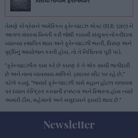
વિરોધી તાલીમ ફરજિયાત
તેમણે કોંગ્રેસને અમેરિકન ફ્રેન્ચાઇઝ એક્ટ (H.R. 5267) ને
આગળ વધારવા વિનંતી કરી જેથી કાયમી સંયુક્ત નોકરીદાતા
વ્યાખ્યા સ્થાપિત થાય અને ફ્રેન્ચાઇઝી ભરતી, ધિરાણ અને
વૃદ્ધિનું આયોજન કરતી હોય, તો તે નિશ્ચિતતા પૂરી પાડે.
"ફ્રેન્ચાઇઝીંગ કામ કરે છે કારણ કે તે એક સાચી ભાગીદારી
છે અને નાના વ્યવસાય માલિકો ડ્રાઇવર સીટ પર રહે છે,"
પટેલે કહ્યું. "જ્યારે ફ્રેન્ચાઇઝી પાસે મહાન હોટલ ચલાવવા
પર ધ્યાન કેન્દ્રિત કરવાની સ્પષ્ટતા અને સ્થિરતા હોય ત્યારે
અમારી ટીમ, મહેમાનો અને સમુદાયને ફાયદો થાય છે."
Newsletter