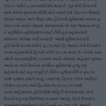
પોઇન્ટ વધીને 1,000માંથી 665 થયો છે. ચૂકવેલી કિંમતની
સામે મળતા મૂલ્યમાં સૌથી મોટો વધારો (18 પોઇન્ટ) નોંધાયો,
જ્યારે ખાદ્ય અને પીણાં તથા હોટેલની સુવિધાઓ બંનેમાં 14
પોઇન્ટનો વધારો નોંધાયો.અભ્યાસમાં એ પણ જાણવા મળ્યું
કે સ્ટ્રીમિંગ સુવિધાવાળા સ્માર્ટ ટીવી હવે મહેમાનોની
સામાન્ય અપેક્ષા બની રહ્યા છે. આવી સુવિધા ધરાવતી
હોટેલોની સંખ્યા વધીને 74 ટકા થઈ છે, જ્યારે તેનો ઉપયોગ
કરતા મહેમાનોનો હિસ્સો વધીને 62 ટકા થયો છે. બંનેમાં ગયા
વર્ષની સરખામણીએ 2 ટકાનો વધારો નોંધાયો.અહેવાલ મુજબ
આરોગ્ય અને વેલનેસ સંબંધિત સુવિધાઓ હજુ પણ
મહેમાનો માટે મહત્વપૂર્ણ છે. દૈનિક હાઉસકીપિંગ 46 ટકા
સાથે પ્રથમ સ્થાને રહ્યું, ત્યારબાદ ફિલ્ટર કરેલા પાણીના
સ્ટેશન 30 ટકા અને ફિટનેસ સેન્ટર 21 ટકા સાથે
રહ્યા.અહેવાલમાં હોટેલ વિશે માહિતી મેળવવા માટે AIના
ઉપયોગનું પણ વિશ્લેષણ કરવામાં આવ્યું. AIનો ઉપયોગ
કરનારામાં જનરેશન Yનો હિસ્સો 49 ટકા હતો, જ્યારે