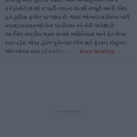
વર્કફોર્સને 18 થી 15 પાર્ટી-લાઇન વોટથી મંજૂરી આપી. બિલ
હવે હાઉસ ફ્લોર પર જાય છે, જ્યાં ઓગસ્ટના રિસેસ પછી
કાયદા ઘડનારાઓ તેના પર વિચાર કરે તેવી અપેક્ષા છે.
આ બિલ રાષ્ટ્રીય શ્રમ સંબંધો અધિનિયમ અને ફેર લેબર
સ્ટાન્ડર્ડ્સ એક્ટ હેઠળ ફ્રેન્ચાઇઝીંગ માટે ફેડરલ સંયુક્ત-
એમ્પ્લોયર સ્ટાન્ડર્ડ સ્થાપિત કરશે.