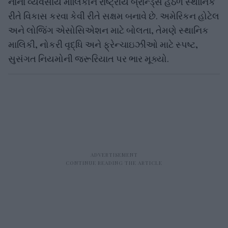
નાના વ્યવસાય માલિકોને રાષ્ટ્રીય બ્રાન્ડ્સ હેઠળ સ્થાનિક
રીતે વિકાસ કરવા કેવી રીતે સક્ષમ બનાવે છે. અમેરિકન હોટેલ
અને લોજિંગ એસોસિએશન માટે બોલતા, તેમણે સ્થાનિક
માલિકી, નોકરી વૃદ્ધિ અને ફ્રેન્ચાઇઝીઓ માટે સ્પષ્ટ,
સુસંગત નિયમોની જરૂરિયાત પર ભાર મૂક્યો.