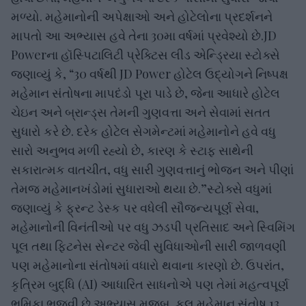
મળ્યો. મહેમાનોની અપેક્ષાઓ અને હોટેલોના પ્રદર્શનને
માપતો આ અભ્યાસ હવે તેના 30મા વર્ષમાં પ્રવેશ્યો છે.JD
Powerના હૉસ્પિટાલિટી પ્રેક્ટિસ લીડ એન્ડ્રિયા સ્ટોક્સે
જણાવ્યું કે, “30 વર્ષથી JD Power હોટેલ ઉદ્યોગને નિષ્પક્ષ
મહેમાન સંતોષના માપદંડો પૂરા પાડે છે, જેના આધારે હોટેલ
ચેઇન અને બ્રાન્ડ્સ તેમની ગુણવત્તા અને સેવામાં સતત
સુધારો કરે છે. દરેક હોટેલ સેગમેન્ટમાં મહેમાનોને હવે વધુ
સારો અનુભવ મળી રહ્યો છે, કારણ કે સ્ટાફ સાથેની
સકારાત્મક વાતચીત, વધુ સારી ગુણવત્તાનું ભોજન અને પીણાં
તેમજ મહેમાનખંડોમાં સુધારાઓ થયા છે.”સ્ટોક્સે વધુમાં
જણાવ્યું કે ફ્રન્ટ ડેસ્ક પર વધેલી સૌજન્યપૂર્ણ સેવા,
મહેમાનોની વિનંતીઓ પર વધુ ઝડપી પ્રતિસાદ અને સ્વિમિંગ
પૂલ તથા ફિટનેસ સેન્ટર જેવી સુવિધાઓની સારી જાળવણી
પણ મહેમાનોના સંતોષમાં વધારો થવાના કારણો છે. ઉપરાંત,
કૃત્રિમ બુદ્ધિ (AI) આધારિત સાધનોએ પણ તેમાં મહત્વપૂર્ણ
ભૂમિકા ભજવી છે.અભ્યાસ મુજબ, કુલ મહેમાન સંતોષ 13