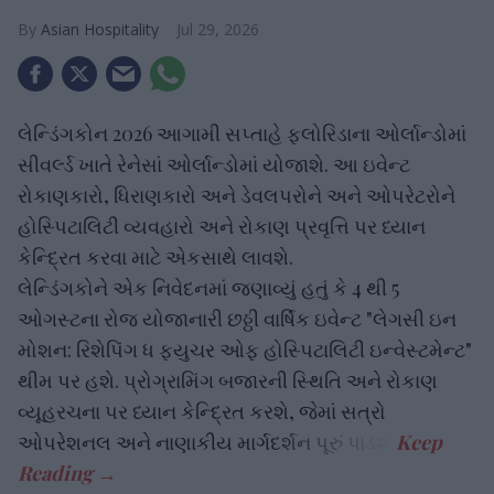
Asian Hospitality
Jul 29, 2026
લેન્ડિંગકોન 2026 આગામી સપ્તાહે ફ્લોરિડાના ઓર્લાન્ડોમાં
સીવર્લ્ડ ખાતે રેનેસાં ઓર્લાન્ડોમાં યોજાશે. આ ઇવેન્ટ
રોકાણકારો, ધિરાણકારો અને ડેવલપરોને અને ઓપરેટરોને
હોસ્પિટાલિટી વ્યવહારો અને રોકાણ પ્રવૃત્તિ પર ધ્યાન
કેન્દ્રિત કરવા માટે એકસાથે લાવશે.
લેન્ડિંગકોને એક નિવેદનમાં જણાવ્યું હતું કે 4 થી 5
ઓગસ્ટના રોજ યોજાનારી છઠ્ઠી વાર્ષિક ઇવેન્ટ "લેગસી ઇન
મોશન: રિશેપિંગ ધ ફ્યુચર ઓફ હોસ્પિટાલિટી ઇન્વેસ્ટમેન્ટ"
થીમ પર હશે. પ્રોગ્રામિંગ બજારની સ્થિતિ અને રોકાણ
વ્યૂહરચના પર ધ્યાન કેન્દ્રિત કરશે, જેમાં સત્રો
ઓપરેશનલ અને નાણાકીય માર્ગદર્શન પૂરું પાડશે.