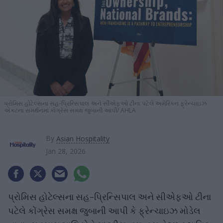
પ્રોમિસ હોટેલ્સના સહ-પ્રિન્સિપાલ અને સીએફઓ ટીના પટેલે અમેરિકન ફ્રેન્ચાઇઝ
એક્ટના સમર્થનમાં કોંગ્રેસ સમક્ષ જુબાની આપી
AHLA
By
Asian Hospitality
Jan 28, 2026
પ્રોમિસ હોટેલ્સના સહ-પ્રિન્સિપાલ અને સીએફઓ ટીના
પટેલે કોંગ્રેસ સમક્ષ જુબાની આપી કે ફ્રેન્ચાઇઝ મોડેલ