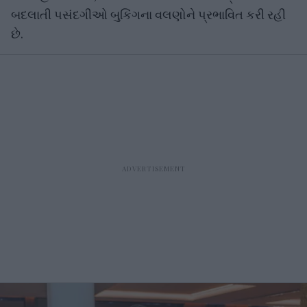
બદલાતી પસંદગીઓ બુકિંગના વલણોને પ્રભાવિત કરી રહી
છે.