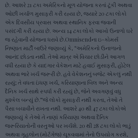
છે. આશરે 21 ટકા અમેરિકનો મૂળ યોજના કરતાં ટૂંકી અથવા
ઓછી ખર્ચાળ મુસાફરી કરી રહ્યા છે, જ્યારે 20 ટકા લોકો
એક દિવસીય પ્રવાસ અથવા સ્થાનિક ફરવા જવાની
પસંદગી કરી રહ્યા છે. અન્ય 14 ટકા લોકો આખો ઉનાળો ઘરે
જ રહેવાની યોજના ધરાવે છે.Omnisendના ઇ-કોમર્સ
નિષ્ણાત માર્ટી બાઉરે જણાવ્યું કે, “અમેરિકનો ઉનાળાનો
આનંદ છોડતા નથી. તેઓ માત્ર એ વિચાર છોડીને આગળ
વધી રહ્યા છે કે યાદગાર વેકેશન માટે હવાઈ મુસાફરી, હોટેલ
અથવા ભારે ખર્ચ જરૂરી છે. હવે વેકેશનનું બજેટ એકલું નથી
રહ્યું; તે વધતા ઇંધણ ખર્ચ, કરિયાણાના બિલ અને અન્ય
દૈનિક ખર્ચ સાથે સ્પર્ધા કરી રહ્યું છે, જેને અવગણવું વધુ
મુશ્કેલ બન્યું છે.”જે લોકો મુસાફરી નથી કરતા, તેઓ તે
પૈસા બચાવીને રાખતા નથી. આશરે 40 થી 47 ટકા લોકોએ
જણાવ્યું કે તેઓ તે નાણાં કરિયાણા અથવા દૈનિક
જરૂરિયાતોની વસ્તુઓ પર ખર્ચશે. 20 થી 28 ટકા લોકો ભાડું
અથવા ગૃહલોન (મોર્ટગેજ) ચૂકવવામાં તેનો ઉપયોગ કરશે,