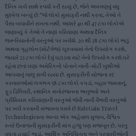
દૈનિક ખર્ચ સાથે સ્પર્ધા કરી રહ્યું છે, જેને અવગણવું વધુ
મુશ્કેલ બન્યું છે.”જે લોકો મુસાફરી નથી કરતા, તેઓ તે
પૈસા બચાવીને રાખતા નથી. આશરે 40 થી 47 ટકા લોકોએ
જણાવ્યું કે તેઓ તે નાણાં કરિયાણા અથવા દૈનિક
જરૂરિયાતોની વસ્તુઓ પર ખર્ચશે. 20 થી 28 ટકા લોકો ભાડું
અથવા ગૃહલોન (મોર્ટગેજ) ચૂકવવામાં તેનો ઉપયોગ કરશે,
જ્યારે 23 ટકા લોકો દેવું ઘટાડવા માટે તેનો ઉપયોગ કરશે.ઘરે
રહેવા છતાં ઘણા અમેરિકનો પોતાને નાની-મોટી ખુશીઓ
આપવાનું ચાલુ રાખી રહ્યા છે. મુસાફરીની યોજના રદ
કરનારાઓમાં લગભગ 58 ટકા લોકો કપડાં, બહાર જમવાનું,
ફૂડ ડિલિવરી, સ્થાનિક મનોરંજનના અનુભવો અને
પ્રીમિયમ કરિયાણાની વસ્તુઓ જેવી નાની વૈભવી વસ્તુઓ
પર ખર્ચ કરવાની સંભાવના ધરાવે છે.RateGain Travel
Technologiesના અન્ય એક અહેવાલ મુજબ, વૈશ્વિક
સ્તરે ઉનાળાની મુસાફરીની માંગ હજુ પણ મજબૂત છે, પરંતુ
વધતા હવાઈ ભાડાં, આર્થિક અનિશ્ચિતતા અને પ્રવાસીઓની