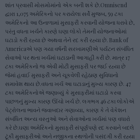
શાંત પ્રવાસી મોસમોમાંનો એક બની શકે છે.Omnisend
દ્વારા 1,075 અમેરિકનો પર કરાયેલા સર્વે મુજબ, 59 ટકા
અમેરિકનો આ ઉનાળામાં મુસાફરી કરવાની યોજના ધરાવે છે,
પરંતુ વધતા ખર્ચને કારણે ઘણા લોકો તેમની યોજનાઓમાં
ઘટાડો કરી રહ્યા છે અથવા તેને રદ કરી રહ્યા છે. Bank of
Americaએ પણ ગયા વર્ષની સરખામણીએ પર્યટન સંબંધિત
સેવાઓ પર થતા ખર્ચમાં ઘટાડાની આગાહી કરી છે. માત્ર 17
ટકા અમેરિકનો જ એવી મોટી મુસાફરી પર જઈ રહ્યા છે
જેમાં હવાઈ મુસાફરી અને ચૂકવેલી રહેઠાણ સુવિધાનો
સમાવેશ થાય છે.વધતા ખર્ચ આ ઘટાડાનું મુખ્ય કારણ છે. 47
ટકા અમેરિકનોએ જણાવ્યું કે મુસાફરીમાં ઘટાડો કરવા
પાછળનું મુખ્ય કારણ ઊંચો ખર્ચ છે. લગભગ 46 ટકા લોકોએ
પેટ્રોલના ભાવને જવાબદાર ગણાવ્યા, કારણ કે તે વેકેશન
સંબંધિત અન્ય વસ્તુઓ અને સેવાઓના ખર્ચમાં પણ વધારો
કરે છે.ઘણા અમેરિકનો મુસાફરી સંપૂર્ણપણે રદ કરવાને બદલે
ટૂંકી મુસાફરીઓ અને નજીકના સ્થળોની પસંદગી કરી રહ્યા