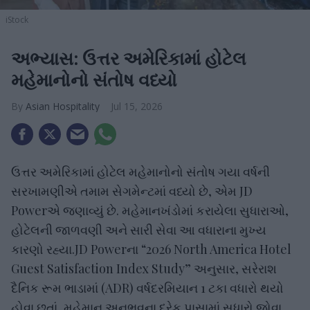
iStock
અભ્યાસ: ઉત્તર અમેરિકામાં હોટેલ
મહેમાનોનો સંતોષ વધ્યો
Asian Hospitality
Jul 15, 2026
ઉત્તર અમેરિકામાં હોટેલ મહેમાનોનો સંતોષ ગયા વર્ષની
સરખામણીએ તમામ સેગમેન્ટમાં વધ્યો છે, એમ JD
Powerએ જણાવ્યું છે. મહેમાનખંડોમાં કરાયેલા સુધારાઓ,
હોટેલની જાળવણી અને સારી સેવા આ વધારાના મુખ્ય
કારણો રહ્યા.JD Powerના “2026 North America Hotel
Guest Satisfaction Index Study” અનુસાર, સરેરાશ
દૈનિક રૂમ ભાડામાં (ADR) વર્ષદરમિયાન 1 ટકા વધારો થયો
હોવા છતાં, મહેમાન અનુભવના દરેક પાસામાં સુધારો જોવા