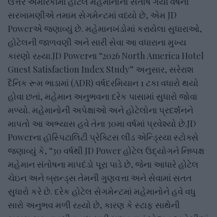
ઉત્તર અમેરિકામાં હોટેલ મહેમાનોનો સંતોષ ગયા વર્ષની
સરખામણીએ તમામ સેગમેન્ટમાં વધ્યો છે, એમ JD
Powerએ જણાવ્યું છે. મહેમાનખંડોમાં કરાયેલા સુધારાઓ,
હોટેલની જાળવણી અને સારી સેવા આ વધારાના મુખ્ય
કારણો રહ્યા.JD Powerના “2026 North America Hotel
Guest Satisfaction Index Study” અનુસાર, સરેરાશ
દૈનિક રૂમ ભાડામાં (ADR) વર્ષદરમિયાન 1 ટકા વધારો થયો
હોવા છતાં, મહેમાન અનુભવના દરેક પાસામાં સુધારો જોવા
મળ્યો. મહેમાનોની અપેક્ષાઓ અને હોટેલોના પ્રદર્શનને
માપતો આ અભ્યાસ હવે તેના 30મા વર્ષમાં પ્રવેશ્યો છે.JD
Powerના હૉસ્પિટાલિટી પ્રેક્ટિસ લીડ એન્ડ્રિયા સ્ટોક્સે
જણાવ્યું કે, “30 વર્ષથી JD Power હોટેલ ઉદ્યોગને નિષ્પક્ષ
મહેમાન સંતોષના માપદંડો પૂરા પાડે છે, જેના આધારે હોટેલ
ચેઇન અને બ્રાન્ડ્સ તેમની ગુણવત્તા અને સેવામાં સતત
સુધારો કરે છે. દરેક હોટેલ સેગમેન્ટમાં મહેમાનોને હવે વધુ
સારો અનુભવ મળી રહ્યો છે, કારણ કે સ્ટાફ સાથેની