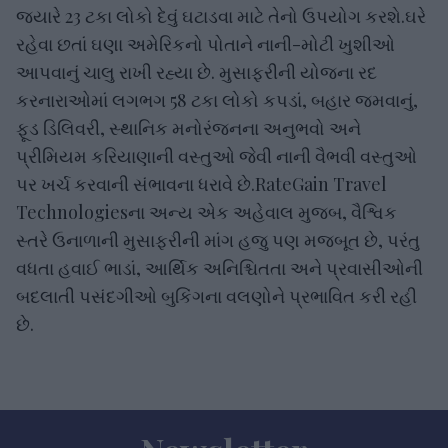
જ્યારે 23 ટકા લોકો દેવું ઘટાડવા માટે તેનો ઉપયોગ કરશે.ઘરે
રહેવા છતાં ઘણા અમેરિકનો પોતાને નાની-મોટી ખુશીઓ
આપવાનું ચાલુ રાખી રહ્યા છે. મુસાફરીની યોજના રદ
કરનારાઓમાં લગભગ 58 ટકા લોકો કપડાં, બહાર જમવાનું,
ફૂડ ડિલિવરી, સ્થાનિક મનોરંજનના અનુભવો અને
પ્રીમિયમ કરિયાણાની વસ્તુઓ જેવી નાની વૈભવી વસ્તુઓ
પર ખર્ચ કરવાની સંભાવના ધરાવે છે.RateGain Travel
Technologiesના અન્ય એક અહેવાલ મુજબ, વૈશ્વિક
સ્તરે ઉનાળાની મુસાફરીની માંગ હજુ પણ મજબૂત છે, પરંતુ
વધતા હવાઈ ભાડાં, આર્થિક અનિશ્ચિતતા અને પ્રવાસીઓની
બદલાતી પસંદગીઓ બુકિંગના વલણોને પ્રભાવિત કરી રહી
છે.