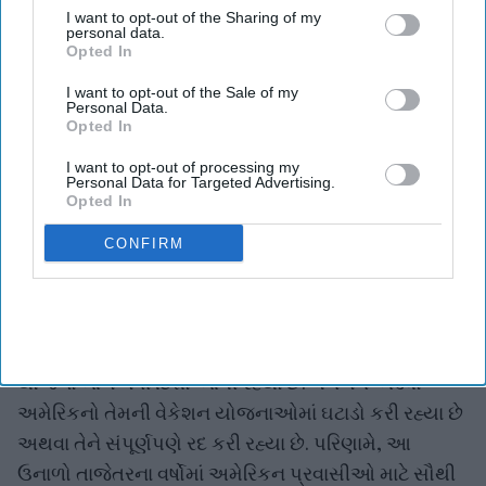
I want to opt-out of the Sharing of my
personal data.
Opted In
I want to opt-out of the Sale of my
Personal Data.
iStock
Opted In
અહેવાલ: વધતા ખર્ચને કારણે ઉનાળાની
I want to opt-out of processing my
Personal Data for Targeted Advertising.
મુસાફરીની યોજનાઓમાં ફેરફાર
Opted In
CONFIRM
Asian Hospitality
Jul 15, 2026
વધતા ખર્ચ આ ઉનાળામાં અમેરિકનોની મુસાફરીની
યોજનાઓને નવી દિશા આપી રહ્યા છે. લગભગ અડધા
અમેરિકનો તેમની વેકેશન યોજનાઓમાં ઘટાડો કરી રહ્યા છે
અથવા તેને સંપૂર્ણપણે રદ કરી રહ્યા છે. પરિણામે, આ
ઉનાળો તાજેતરના વર્ષોમાં અમેરિકન પ્રવાસીઓ માટે સૌથી