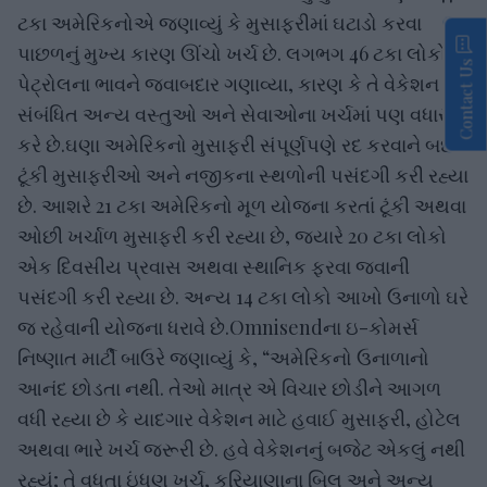
ટકા અમેરિકનોએ જણાવ્યું કે મુસાફરીમાં ઘટાડો કરવા
પાછળનું મુખ્ય કારણ ઊંચો ખર્ચ છે. લગભગ 46 ટકા લોકોએ
Contact Us
પેટ્રોલના ભાવને જવાબદાર ગણાવ્યા, કારણ કે તે વેકેશન
સંબંધિત અન્ય વસ્તુઓ અને સેવાઓના ખર્ચમાં પણ વધારો
કરે છે.ઘણા અમેરિકનો મુસાફરી સંપૂર્ણપણે રદ કરવાને બદલે
ટૂંકી મુસાફરીઓ અને નજીકના સ્થળોની પસંદગી કરી રહ્યા
છે. આશરે 21 ટકા અમેરિકનો મૂળ યોજના કરતાં ટૂંકી અથવા
ઓછી ખર્ચાળ મુસાફરી કરી રહ્યા છે, જ્યારે 20 ટકા લોકો
એક દિવસીય પ્રવાસ અથવા સ્થાનિક ફરવા જવાની
પસંદગી કરી રહ્યા છે. અન્ય 14 ટકા લોકો આખો ઉનાળો ઘરે
જ રહેવાની યોજના ધરાવે છે.Omnisendના ઇ-કોમર્સ
નિષ્ણાત માર્ટી બાઉરે જણાવ્યું કે, “અમેરિકનો ઉનાળાનો
આનંદ છોડતા નથી. તેઓ માત્ર એ વિચાર છોડીને આગળ
વધી રહ્યા છે કે યાદગાર વેકેશન માટે હવાઈ મુસાફરી, હોટેલ
અથવા ભારે ખર્ચ જરૂરી છે. હવે વેકેશનનું બજેટ એકલું નથી
રહ્યું; તે વધતા ઇંધણ ખર્ચ, કરિયાણાના બિલ અને અન્ય