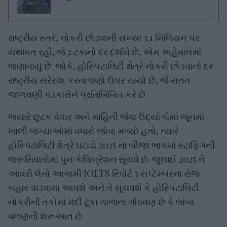
રાષ્ટ્રીય સ્તરે, નોકરી છોડવાની સંખ્યા 3.1 મિલિયન પર
યથાવત રહી, જે 2 ટકાનો દર દર્શાવે છે, એમ અહેવાલમાં
જણાવાયું છે. જોકે, હોસ્પિટાલિટી ક્ષેત્રે નોકરી છોડવાનો દર
રાષ્ટ્રીય સરેરાશ કરતા ઘણો ઉપર રહ્યો છે, જે સતત
જાળવણી પડકારોને પ્રતિબિંબિત કરે છે.
જ્યારે છૂટક વેપાર અને માહિતી જેવા ઉદ્યોગોમાં જૂનમાં
ખાલી જગ્યાઓમાં વધારો જોવા મળ્યો હતો, ત્યારે
હોસ્પિટાલિટી ક્ષેત્રે ઘટાડો 2025 ના બીજા ભાગમાં સ્ટાફિંગની
જરૂરિયાતોમાં પુનઃકેલિબ્રેશન સૂચવે છે. જુલાઈ 2025 ને
આવરી લેતો આગામી JOLTS રિપોર્ટ 3 સપ્ટેમ્બરના રોજ
બહાર પાડવામાં આવશે અને તે સૂચવશે કે હોસ્પિટાલિટી
નોકરીની તકોમાં મંદી ટૂંકા ગાળાના ગોઠવણ છે કે લાંબા
વલણની શરૂઆત છે.