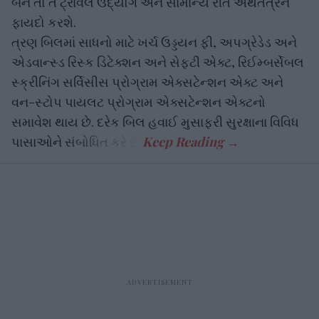
બને તો તે ટ્રાવેલ ઉદ્યોગ અને સામાન્ય રીતે અર્થતંત્રને
ફાયદો કરશે.
ત્રણ બિલમાં સાધનો માટે ખર્ચ ઉડ્ડયન ફી, અપગ્રેડેડ અને
એડવાન્સ્ડ રિસ્ક ડિટેક્શન અને સેફ્ટી એક્ટ, રિઈમ્બર્સેબલ
સ્ક્રીનિંગ સર્વિસીસ પ્રોગ્રામ એક્સટેન્શન એક્ટ અને
વન-સ્ટોપ પાયલટ પ્રોગ્રામ એક્સટેન્શન એક્ટનો
સમાવેશ થાય છે. દરેક બિલ હવાઈ મુસાફરી સુરક્ષાના વિવિધ
પાસાઓને સંબોધિત કરે છે.