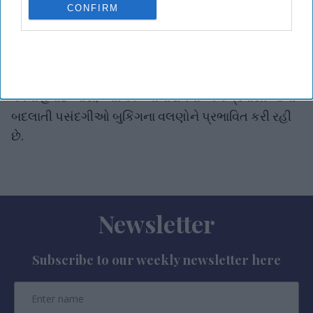
CONFIRM
પ્રીમિયમ કરિયાણાની વસ્તુઓ જેવી નાની વૈભવી વસ્તુઓ
પર ખર્ચ કરવાની સંભાવના ધરાવે છે.RateGain Travel
Technologiesના અન્ય એક અહેવાલ મુજબ, વૈશ્વિક
સ્તરે ઉનાળાની મુસાફરીની માંગ હજુ પણ મજબૂત છે, પરંતુ
વધતા હવાઈ ભાડાં, આર્થિક અનિશ્ચિતતા અને પ્રવાસીઓની
બદલાતી પસંદગીઓ બુકિંગના વલણોને પ્રભાવિત કરી રહી
છે.
Newsletter
Subscribe to our weekly newsletter here