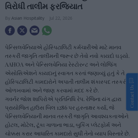
વિરોધી તાલીમ ફરજિયાત
Asian Hospitality
Jul 22, 2026
પેન્સિલવેનિયાએ હોસ્પિટાલિટી કર્મચારીઓ માટે માનવ
તસ્કરી જાગૃતિ તાલીમની જરૂર છે તેવો નવો કાયદો ઘડ્યો.
AAHOA અને પેન્સિલવેનિયા રેસ્ટોરન્ટ અને લોજિંગ
એસોસિએશને કાયદાનું સ્વાગત કરતાં જણાવ્યું હતું કે તે
હોસ્પિટાલિટી કામદારોને અપાતી તાલીમ શંકાસ્પદ તસ્કરીને
Contact Us
ઓળખવામાં અને જાણ કરવામાં મદદ કરે છે.
ગવર્નર જોશ શાપિરોએ પ્રતિનિધિ રેપ. રેજિના યંગ દ્વારા
પ્રાયોજિત હાઉસ બિલ 1286 પર હસ્તાક્ષર કર્યા, જે
પેન્સિલવેનિયાની માનવ તસ્કરી જાગૃતિ આવશ્યકતાઓને
હોટલ, મોટેલ, ટૂંકા ગાળાના ભાડા, બુકિંગ પ્લેટફોર્મ અને
ચોક્કસ કરાર આધારિત કામદારો સુધી તેનો વ્યાપ વિસ્તારે છે.