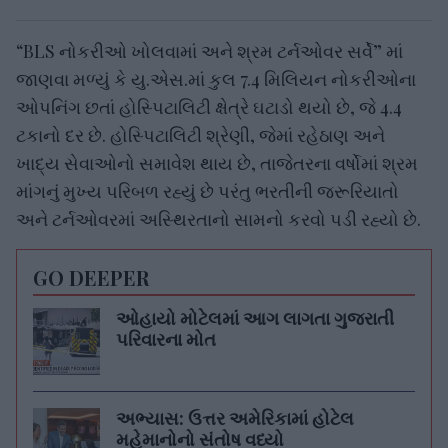
“BLS નોકરીઓ ખોલવામાં અને શ્રમ ટર્નઓવર સર્વે” માં
જાણવા મળ્યું કે યુ.એસ.માં કુલ 7.4 મિલિયન નોકરીઓના
ઓપનિંગ છતાં હોસ્પિટાલિટી ક્ષેત્રે ઘટાડો થયો છે, જે 4.4
ટકાનો દર છે. હોસ્પિટાલિટી શ્રેણી, જેમાં રહેઠાણ અને
ખાદ્ય સેવાઓનો સમાવેશ થાય છે, તાજેતરના વર્ષોમાં શ્રમ
માંગનું મુખ્ય પરિબળ રહ્યું છે પરંતુ ભરતીની જરૂરિયાતો
અને ટર્નઓવરમાં અસ્થિરતાનો સામનો કરવો પડી રહ્યો છે.
GO DEEPER
ઓહાયો મોટેલમાં આગ લાગતા ગુજરાતી
પરિવારના મોત
અભ્યાસ: ઉત્તર અમેરિકામાં હોટેલ
મહેમાનોનો સંતોષ વધ્યો