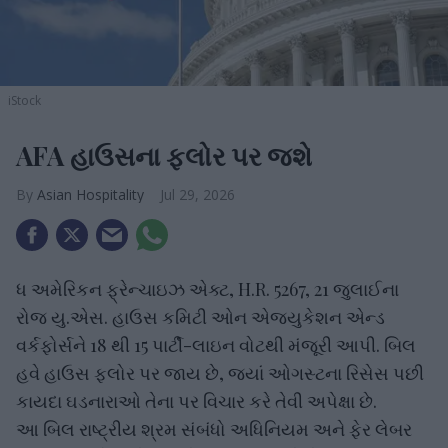
iStock
AFA હાઉસના ફ્લોર પર જશે
Asian Hospitality
Jul 29, 2026
ધ અમેરિકન ફ્રેન્ચાઇઝ એક્ટ, H.R. 5267, 21 જુલાઈના
રોજ યુ.એસ. હાઉસ કમિટી ઓન એજ્યુકેશન એન્ડ
વર્કફોર્સને 18 થી 15 પાર્ટી-લાઇન વોટથી મંજૂરી આપી. બિલ
હવે હાઉસ ફ્લોર પર જાય છે, જ્યાં ઓગસ્ટના રિસેસ પછી
કાયદા ઘડનારાઓ તેના પર વિચાર કરે તેવી અપેક્ષા છે.
આ બિલ રાષ્ટ્રીય શ્રમ સંબંધો અધિનિયમ અને ફેર લેબર