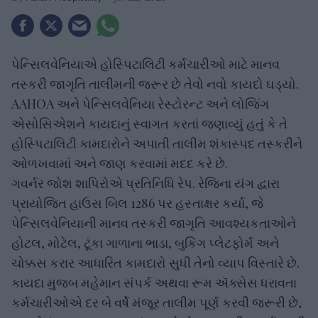
પેન્સિલવેનિયાએ હોસ્પિટાલિટી કર્મચારીઓ માટે માનવ
તસ્કરી જાગૃતિ તાલીમની જરૂર છે તેવો નવો કાયદો ઘડ્યો.
AAHOA અને પેન્સિલવેનિયા રેસ્ટોરન્ટ અને લોજિંગ
એસોસિએશને કાયદાનું સ્વાગત કરતાં જણાવ્યું હતું કે તે
હોસ્પિટાલિટી કામદારોને અપાતી તાલીમ શંકાસ્પદ તસ્કરીને
ઓળખવામાં અને જાણ કરવામાં મદદ કરે છે.
ગવર્નર જોશ શાપિરોએ પ્રતિનિધિ રેપ. રેજિના યંગ દ્વારા
પ્રાયોજિત હાઉસ બિલ 1286 પર હસ્તાક્ષર કર્યા, જે
પેન્સિલવેનિયાની માનવ તસ્કરી જાગૃતિ આવશ્યકતાઓને
હોટલ, મોટેલ, ટૂંકા ગાળાના ભાડા, બુકિંગ પ્લેટફોર્મ અને
ચોક્કસ કરાર આધારિત કામદારો સુધી તેનો વ્યાપ વિસ્તારે છે.
કાયદા મુજબ મહેમાન સંપર્ક અથવા રૂમ ઍક્સેસ ધરાવતા
કર્મચારીઓએ દર બે વર્ષે મંજૂર તાલીમ પૂર્ણ કરવી જરૂરી છે,