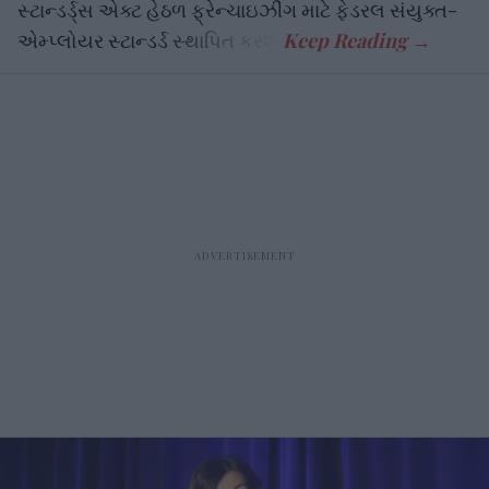
સ્ટાન્ડર્ડ્સ એક્ટ હેઠળ ફ્રેન્ચાઇઝીંગ માટે ફેડરલ સંયુક્ત-
એમ્પ્લોયર સ્ટાન્ડર્ડ સ્થાપિત કરશે.