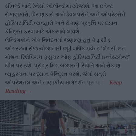
સીવર્લ્ડ ખાતે રેનેસાં ઓર્લાન્ડોમાં યોજાશે. આ ઇવેન્ટ
રોકાણકારો, ધિરાણકારો અને ડેવલપરોને અને ઓપરેટરોને
હોસ્પિટાલિટી વ્યવહારો અને રોકાણ પ્રવૃત્તિ પર ધ્યાન
કેન્દ્રિત કરવા માટે એકસાથે લાવશે.
લેન્ડિંગકોને એક નિવેદનમાં જણાવ્યું હતું કે 4 થી 5
ઓગસ્ટના રોજ યોજાનારી છઠ્ઠી વાર્ષિક ઇવેન્ટ "લેગસી ઇન
મોશન: રિશેપિંગ ધ ફ્યુચર ઓફ હોસ્પિટાલિટી ઇન્વેસ્ટમેન્ટ"
થીમ પર હશે. પ્રોગ્રામિંગ બજારની સ્થિતિ અને રોકાણ
વ્યૂહરચના પર ધ્યાન કેન્દ્રિત કરશે, જેમાં સત્રો
ઓપરેશનલ અને નાણાકીય માર્ગદર્શન પૂરું પાડશે.