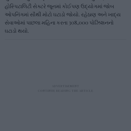
હોસ્પિટાલિટી સેક્ટરે જૂનમાં કોઈપણ ઉદ્યોગમાં જોબ
ઓપનિંગમાં સૌથી મોટો ઘટાડો જોયો. રહેઠાણ અને ખાદ્ય
સેવાઓમાં પાછલા મહિના કરતા 308,000 પોઝિશનનો
ઘટાડો થયો.