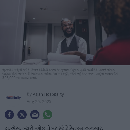
યુ.એસ. બ્યુરો ઓફ લેબર સ્ટેટિસ્ટિક્સ અનુસાર, જૂનમાં હોસ્પિટાલિટી ક્ષેત્રે તમામ
ઉદ્યોગોમાં રોજગારી ખોલવામાં સૌથી આગળ રહી, જેમાં રહેઠાણ અને ખાદ્ય સેવાઓમાં
308,000 નો ઘટાડો થયો.
By
Asian Hospitality
Aug 20, 2025
યુ.એસ. બ્યુરો ઓફ લેબર સ્ટેટિસ્ટિક્સ અનુસાર,