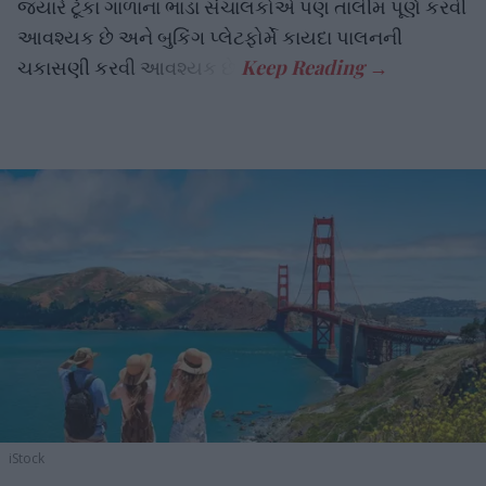
જ્યારે ટૂંકા ગાળાના ભાડા સંચાલકોએ પણ તાલીમ પૂર્ણ કરવી
આવશ્યક છે અને બુકિંગ પ્લેટફોર્મે કાયદા પાલનની
ચકાસણી કરવી આવશ્યક છે.
iStock