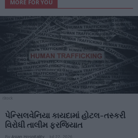
MORE FOR YOU
iStock
પેન્સિલવેનિયા કાયદામાં હોટલ-તસ્કરી
વિરોધી તાલીમ ફરજિયાત
Asian Hospitality
Jul 22, 2026