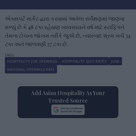
એક્સપર્ટ માર્કેટ દ્વારા કરવામાં આવેલા સર્વેક્ષણમાં જાણવા
મળ્યું છે કે 48 ટકા રહેઠાણ વ્યવસાયને વર્ષ માટે સ્ટાફિંગને
તેમના ટોચના જોખમ તરીકે જુએ છે, ત્યારબાદ શ્રમ ખર્ચ 34
ટકા અને જાળવણી 27 ટકા છે.
HOSPITALITY JOB OPENINGS
HOSPITALITY QUIT RATES
JUNE
NATIONAL OPENINGS RATE
Add Asian Hospitality As Your
Trusted Source