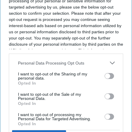
processing of your personal or sensitive information for
નિષ્ણાત માર્ટી બાઉરે જણાવ્યું કે, “અમેરિકનો ઉનાળાનો
targeted advertising by us, please use the below opt-out
section to confirm your selection. Please note that after your
આનંદ છોડતા નથી. તેઓ માત્ર એ વિચાર છોડીને આગળ
opt-out request is processed you may continue seeing
વધી રહ્યા છે કે યાદગાર વેકેશન માટે હવાઈ મુસાફરી, હોટેલ
interest-based ads based on personal information utilized by
અથવા ભારે ખર્ચ જરૂરી છે. હવે વેકેશનનું બજેટ એકલું નથી
us or personal information disclosed to third parties prior to
your opt-out. You may separately opt-out of the further
રહ્યું; તે વધતા ઇંધણ ખર્ચ, કરિયાણાના બિલ અને અન્ય
disclosure of your personal information by third parties on the
દૈનિક ખર્ચ સાથે સ્પર્ધા કરી રહ્યું છે, જેને અવગણવું વધુ
IAB’s list of downstream participants. This information may
મુશ્કેલ બન્યું છે.”જે લોકો મુસાફરી નથી કરતા, તેઓ તે
also be disclosed by us to third parties on the
IAB’s List of
Downstream Participants
that may further disclose it to other
Personal Data Processing Opt Outs
પૈસા બચાવીને રાખતા નથી. આશરે 40 થી 47 ટકા લોકોએ
third parties.
જણાવ્યું કે તેઓ તે નાણાં કરિયાણા અથવા દૈનિક
I want to opt-out of the Sharing of my
personal data.
જરૂરિયાતોની વસ્તુઓ પર ખર્ચશે. 20 થી 28 ટકા લોકો ભાડું
Opted In
અથવા ગૃહલોન (મોર્ટગેજ) ચૂકવવામાં તેનો ઉપયોગ કરશે,
I want to opt-out of the Sale of my
જ્યારે 23 ટકા લોકો દેવું ઘટાડવા માટે તેનો ઉપયોગ કરશે.ઘરે
Personal Data.
Opted In
રહેવા છતાં ઘણા અમેરિકનો પોતાને નાની-મોટી ખુશીઓ
આપવાનું ચાલુ રાખી રહ્યા છે. મુસાફરીની યોજના રદ
I want to opt-out of processing my
Personal Data for Targeted Advertising.
કરનારાઓમાં લગભગ 58 ટકા લોકો કપડાં, બહાર જમવાનું,
Opted In
ફૂડ ડિલિવરી, સ્થાનિક મનોરંજનના અનુભવો અને