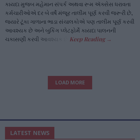
કાયદા મુજબ મહેમાન સંપર્ક અથવા રૂમ ઍક્સેસ ધરાવતા
કર્મચારીઓએ દર બે વર્ષે મંજૂર તાલીમ પૂર્ણ કરવી જરૂરી છે,
જ્યારે ટૂંકા ગાળાના ભાડા સંચાલકોએ પણ તાલીમ પૂર્ણ કરવી
આવશ્યક છે અને બુકિંગ પ્લેટફોર્મે કાયદા પાલનની
ચકાસણી કરવી આવશ્યક છે.
LOAD MORE
LATEST NEWS