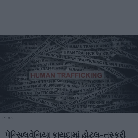
iStock
પેન્સિલવેનિયા કાયદામાં હોટલ-તસ્કરી