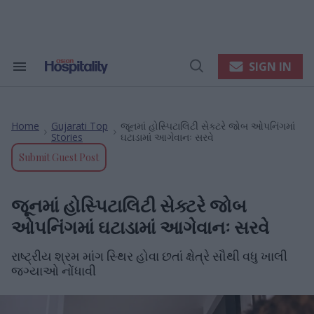
Skip
to
content
e
ch
ion
SIGN IN
Search
Open
gation
&
Search
Section
Navigation
Home
Gujarati Top
જૂનમાં હોસ્પિટાલિટી સેક્ટરે જોબ ઓપનિંગમાં
>
>
Stories
ઘટાડામાં આગેવાનઃ સરવે
Submit Guest Post
જૂનમાં હોસ્પિટાલિટી સેક્ટરે જોબ
ઓપનિંગમાં ઘટાડામાં આગેવાનઃ સરવે
રાષ્ટ્રીય શ્રમ માંગ સ્થિર હોવા છતાં ક્ષેત્રે સૌથી વધુ ખાલી
જગ્યાઓ નોંધાવી