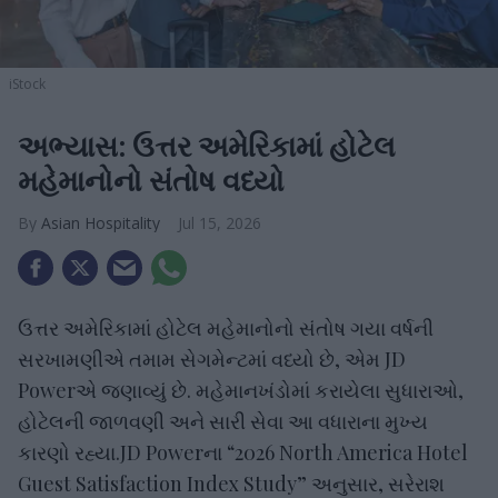
iStock
અભ્યાસ: ઉત્તર અમેરિકામાં હોટેલ
મહેમાનોનો સંતોષ વધ્યો
Asian Hospitality
Jul 15, 2026
ઉત્તર અમેરિકામાં હોટેલ મહેમાનોનો સંતોષ ગયા વર્ષની
સરખામણીએ તમામ સેગમેન્ટમાં વધ્યો છે, એમ JD
Powerએ જણાવ્યું છે. મહેમાનખંડોમાં કરાયેલા સુધારાઓ,
હોટેલની જાળવણી અને સારી સેવા આ વધારાના મુખ્ય
કારણો રહ્યા.JD Powerના “2026 North America Hotel
Guest Satisfaction Index Study” અનુસાર, સરેરાશ