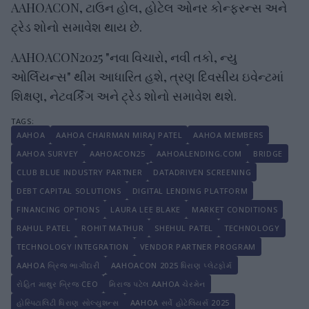
AAHOACON, ટાઉન હોલ, હોટેલ ઓનર કોન્ફરન્સ અને
ટ્રેડ શોનો સમાવેશ થાય છે.
AAHOACON2025 "નવા વિચારો, નવી તકો, ન્યુ
ઓર્લિયન્સ" થીમ આધારિત હશે, ત્રણ દિવસીય ઇવેન્ટમાં
શિક્ષણ, નેટવર્કિંગ અને ટ્રેડ શોનો સમાવેશ થશે.
AAHOA
AAHOA CHAIRMAN MIRAJ PATEL
AAHOA MEMBERS
AAHOA SURVEY
AAHOACON25
AAHOALENDING.COM
BRIDGE
CLUB BLUE INDUSTRY PARTNER
DATADRIVEN SCREENING
DEBT CAPITAL SOLUTIONS
DIGITAL LENDING PLATFORM
FINANCING OPTIONS
LAURA LEE BLAKE
MARKET CONDITIONS
RAHUL PATEL
ROHIT MATHUR
SHEHUL PATEL
TECHNOLOGY
TECHNOLOGY INTEGRATION
VENDOR PARTNER PROGRAM
AAHOA બ્રિજ ભાગીદારી
AAHOACON 2025 ધિરાણ પ્લેટફોર્મ
રોહિત માથુર બ્રિજ CEO
મિરાજ પટેલ AAHOA ચેરમેન
હોસ્પિટાલિટી ધિરાણ સોલ્યુશન્સ
AAHOA સર્વે હોટેલિયર્સ 2025