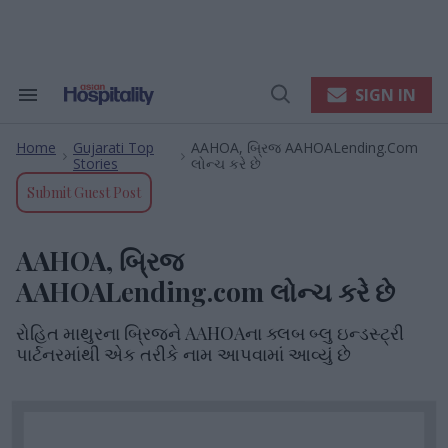
Skip
to
content
e
ch
ion
SIGN IN
Search
Open
gation
&
Search
Section
Home
Gujarati Top
AAHOA, બ્રિજ AAHOALending.com
Navigation
>
>
Stories
લોન્ચ કરે છે
Submit Guest Post
AAHOA, બ્રિજ
AAHOALending.com લોન્ચ કરે છે
રોહિત માથુરના બ્રિજને AAHOAના ક્લબ બ્લુ ઇન્ડસ્ટ્રી
પાર્ટનરમાંથી એક તરીકે નામ આપવામાં આવ્યું છે