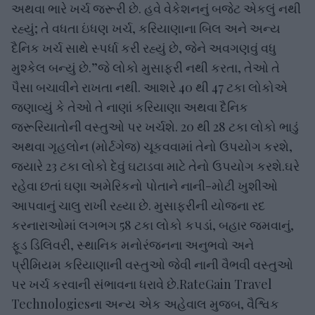
અથવા ભારે ખર્ચ જરૂરી છે. હવે વેકેશનનું બજેટ એકલું નથી
રહ્યું; તે વધતા ઇંધણ ખર્ચ, કરિયાણાના બિલ અને અન્ય
દૈનિક ખર્ચ સાથે સ્પર્ધા કરી રહ્યું છે, જેને અવગણવું વધુ
મુશ્કેલ બન્યું છે.”જે લોકો મુસાફરી નથી કરતા, તેઓ તે
પૈસા બચાવીને રાખતા નથી. આશરે 40 થી 47 ટકા લોકોએ
જણાવ્યું કે તેઓ તે નાણાં કરિયાણા અથવા દૈનિક
જરૂરિયાતોની વસ્તુઓ પર ખર્ચશે. 20 થી 28 ટકા લોકો ભાડું
અથવા ગૃહલોન (મોર્ટગેજ) ચૂકવવામાં તેનો ઉપયોગ કરશે,
જ્યારે 23 ટકા લોકો દેવું ઘટાડવા માટે તેનો ઉપયોગ કરશે.ઘરે
રહેવા છતાં ઘણા અમેરિકનો પોતાને નાની-મોટી ખુશીઓ
આપવાનું ચાલુ રાખી રહ્યા છે. મુસાફરીની યોજના રદ
કરનારાઓમાં લગભગ 58 ટકા લોકો કપડાં, બહાર જમવાનું,
ફૂડ ડિલિવરી, સ્થાનિક મનોરંજનના અનુભવો અને
પ્રીમિયમ કરિયાણાની વસ્તુઓ જેવી નાની વૈભવી વસ્તુઓ
પર ખર્ચ કરવાની સંભાવના ધરાવે છે.RateGain Travel
Technologiesના અન્ય એક અહેવાલ મુજબ, વૈશ્વિક