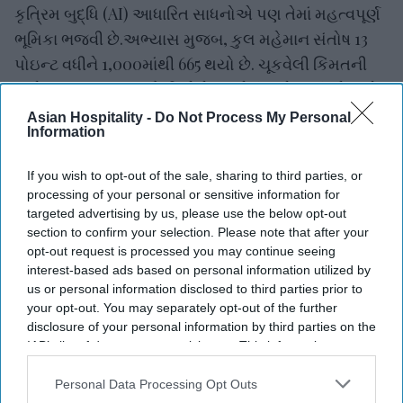
કૃત્રિમ બુદ્ધિ (AI) આધારિત સાધનોએ પણ તેમાં મહત્વપૂર્ણ
ભૂમિકા ભજવી છે.અભ્યાસ મુજબ, કુલ મહેમાન સંતોષ 13
પોઇન્ટ વધીને 1,000માંથી 665 થયો છે. ચૂકવેલી કિંમતની
સામે મળતા મૂલ્યમાં સૌથી મોટો વધારો (18 પોઇન્ટ) નોંધાયો,
જ્યારે ખાદ્ય અને પીણાં તથા હોટેલની સુવિધાઓ બંનેમાં 14
Asian Hospitality -
Do Not Process My Personal
Information
પોઇન્ટનો વધારો નોંધાયો.અભ્યાસમાં એ પણ જાણવા મળ્યું
કે સ્ટ્રીમિંગ સુવિધાવાળા સ્માર્ટ ટીવી હવે મહેમાનોની
If you wish to opt-out of the sale, sharing to third parties, or
સામાન્ય અપેક્ષા બની રહ્યા છે. આવી સુવિધા ધરાવતી
processing of your personal or sensitive information for
હોટેલોની સંખ્યા વધીને 74 ટકા થઈ છે, જ્યારે તેનો ઉપયોગ
targeted advertising by us, please use the below opt-out
section to confirm your selection. Please note that after your
કરતા મહેમાનોનો હિસ્સો વધીને 62 ટકા થયો છે. બંનેમાં ગયા
opt-out request is processed you may continue seeing
વર્ષની સરખામણીએ 2 ટકાનો વધારો નોંધાયો.અહેવાલ મુજબ
interest-based ads based on personal information utilized by
આરોગ્ય અને વેલનેસ સંબંધિત સુવિધાઓ હજુ પણ
us or personal information disclosed to third parties prior to
your opt-out. You may separately opt-out of the further
મહેમાનો માટે મહત્વપૂર્ણ છે. દૈનિક હાઉસકીપિંગ 46 ટકા
disclosure of your personal information by third parties on the
સાથે પ્રથમ સ્થાને રહ્યું, ત્યારબાદ ફિલ્ટર કરેલા પાણીના
IAB’s list of downstream participants. This information may
સ્ટેશન 30 ટકા અને ફિટનેસ સેન્ટર 21 ટકા સાથે
also be disclosed by us to third parties on the
IAB’s List of
Downstream Participants
that may further disclose it to other
Personal Data Processing Opt Outs
રહ્યા.અહેવાલમાં હોટેલ વિશે માહિતી મેળવવા માટે AIના
third parties.