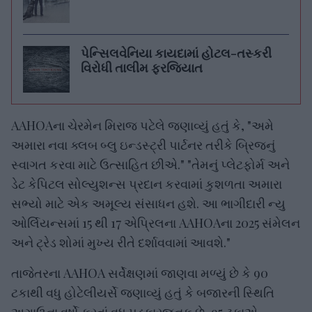
પેન્સિલવેનિયા કાયદામાં હોટલ-તસ્કરી
વિરોધી તાલીમ ફરજિયાત
AAHOAના ચેરમેન મિરાજ પટેલે જણાવ્યું હતું કે, "અમે
અમારા નવા ક્લબ બ્લુ ઇન્ડસ્ટ્રી પાર્ટનર તરીકે બ્રિજનું
સ્વાગત કરવા માટે ઉત્સાહિત છીએ." "તેમનું પ્લેટફોર્મ અને
ડેટ કેપિટલ સોલ્યુશન્સ પ્રદાન કરવામાં કુશળતા અમારા
સભ્યો માટે એક અમૂલ્ય સંસાધન હશે. આ ભાગીદારી ન્યુ
ઓર્લિયન્સમાં 15 થી 17 એપ્રિલના AAHOAના 2025 સંમેલન
અને ટ્રેડ શોમાં મુખ્ય રીતે દર્શાવવામાં આવશે."
તાજેતરના AAHOA સર્વેક્ષણમાં જાણવા મળ્યું છે કે 90
ટકાથી વધુ હોટેલીયર્સે જણાવ્યું હતું કે બજારની સ્થિતિ
અગાઉના વર્ષો કરતાં વધુ પડકારજનક છે, 95 ટકાએ