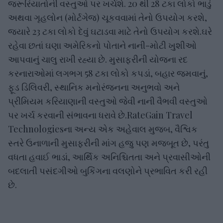
જરૂરિયાતોની વસ્તુઓ પર ખર્ચશે. 20 થી 28 ટકા લોકો ભાડું
અથવા ગૃહલોન (મોર્ટગેજ) ચૂકવવામાં તેનો ઉપયોગ કરશે,
જ્યારે 23 ટકા લોકો દેવું ઘટાડવા માટે તેનો ઉપયોગ કરશે.ઘરે
રહેવા છતાં ઘણા અમેરિકનો પોતાને નાની-મોટી ખુશીઓ
આપવાનું ચાલુ રાખી રહ્યા છે. મુસાફરીની યોજના રદ
કરનારાઓમાં લગભગ 58 ટકા લોકો કપડાં, બહાર જમવાનું,
ફૂડ ડિલિવરી, સ્થાનિક મનોરંજનના અનુભવો અને
પ્રીમિયમ કરિયાણાની વસ્તુઓ જેવી નાની વૈભવી વસ્તુઓ
પર ખર્ચ કરવાની સંભાવના ધરાવે છે.RateGain Travel
Technologiesના અન્ય એક અહેવાલ મુજબ, વૈશ્વિક
સ્તરે ઉનાળાની મુસાફરીની માંગ હજુ પણ મજબૂત છે, પરંતુ
વધતા હવાઈ ભાડાં, આર્થિક અનિશ્ચિતતા અને પ્રવાસીઓની
બદલાતી પસંદગીઓ બુકિંગના વલણોને પ્રભાવિત કરી રહી
છે.