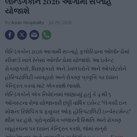
લેન્ડિંગકોન 2026 આગામી સપ્તાહે
યોજાશે
Asian Hospitality
Jul 29, 2026
લેન્ડિંગકોન 2026 આગામી સપ્તાહે ફ્લોરિડાના ઓર્લાન્ડોમાં
સીવર્લ્ડ ખાતે રેનેસાં ઓર્લાન્ડોમાં યોજાશે. આ ઇવેન્ટ
રોકાણકારો, ધિરાણકારો અને ડેવલપરોને અને ઓપરેટરોને
હોસ્પિટાલિટી વ્યવહારો અને રોકાણ પ્રવૃત્તિ પર ધ્યાન
કેન્દ્રિત કરવા માટે એકસાથે લાવશે.
લેન્ડિંગકોને એક નિવેદનમાં જણાવ્યું હતું કે 4 થી 5
ઓગસ્ટના રોજ યોજાનારી છઠ્ઠી વાર્ષિક ઇવેન્ટ "લેગસી ઇન
મોશન: રિશેપિંગ ધ ફ્યુચર ઓફ હોસ્પિટાલિટી ઇન્વેસ્ટમેન્ટ"
થીમ પર હશે. પ્રોગ્રામિંગ બજારની સ્થિતિ અને રોકાણ
વ્યૂહરચના પર ધ્યાન કેન્દ્રિત કરશે, જેમાં સત્રો
ઓપરેશનલ અને નાણાકીય માર્ગદર્શન પૂરું પાડશે.