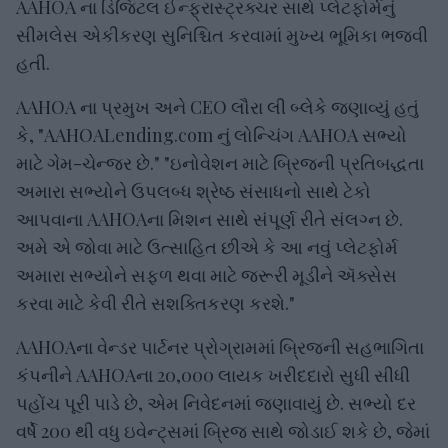
AAHOA ના ડિજિટલ ઈન્ફ્રાસ્ટ્રક્ચર સાથે પ્લેટફોર્મનું
સીમલેસ એકીકરણ સુનિશ્ચિત કરવામાં મુખ્ય ભૂમિકા ભજવી
હતી.
AAHOA ના પ્રમુખ અને CEO લૌરા લી બ્લેકે જણાવ્યું હતું
કે, "AAHOALending.com નું લોન્ચિંગ AAHOA સભ્યો
માટે ગેમ-ચેન્જર છે." "ઇનોવેશન માટે બ્રિજની પ્રતિબદ્ધતા
અમારા સભ્યોને ઉપલબ્ધ શ્રેષ્ઠ સંસાધનો સાથે ટેકો
આપવાના AAHOAના મિશન સાથે સંપૂર્ણ રીતે સંલગ્ન છે.
અમે એ જોવા માટે ઉત્સાહિત છીએ કે આ નવું પ્લેટફોર્મ
અમારા સભ્યોને સફળ થવા માટે જરૂરી મૂડીને ઍક્સેસ
કરવા માટે કેવી રીતે સશક્તિકરણ કરશે."
AAHOAના વેન્ડર પાર્ટનર પ્રોગ્રામમાં બ્રિજની સહભાગિતા
કંપનીને AAHOAના 20,000 લાયક ખરીદદારો સુધી સીધી
પહોંચ પૂરી પાડે છે, એમ નિવેદનમાં જણાવાયું છે. સભ્યો દર
વર્ષે 200 થી વધુ ઇવેન્ટ્સમાં બ્રિજ સાથે જોડાઈ શકે છે, જેમાં