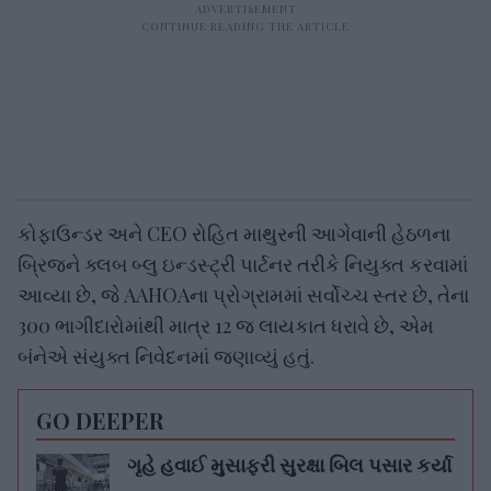
કોફાઉન્ડર અને CEO રોહિત માથુરની આગેવાની હેઠળના
બ્રિજને ક્લબ બ્લુ ઇન્ડસ્ટ્રી પાર્ટનર તરીકે નિયુક્ત કરવામાં
આવ્યા છે, જે AAHOAના પ્રોગ્રામમાં સર્વોચ્ચ સ્તર છે, તેના
300 ભાગીદારોમાંથી માત્ર 12 જ લાયકાત ધરાવે છે, એમ
બંનેએ સંયુક્ત નિવેદનમાં જણાવ્યું હતું.
GO DEEPER
ગૃહે હવાઈ મુસાફરી સુરક્ષા બિલ પસાર કર્યા