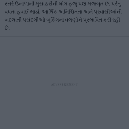
સ્તરે ઉનાળાની મુસાફરીની માંગ હજુ પણ મજબૂત છે, પરંતુ
વધતા હવાઈ ભાડાં, આર્થિક અનિશ્ચિતતા અને પ્રવાસીઓની
બદલાતી પસંદગીઓ બુકિંગના વલણોને પ્રભાવિત કરી રહી
છે.