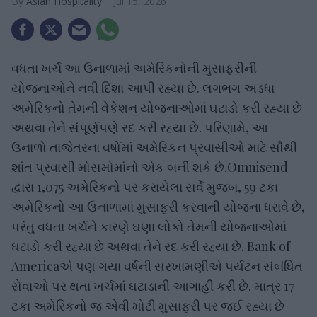
Asian Hospitality
Jul 15, 2026
વધતા ખર્ચ આ ઉનાળામાં અમેરિકનોની મુસાફરીની
યોજનાઓને નવી દિશા આપી રહ્યા છે. લગભગ અડધા
અમેરિકનો તેમની વેકેશન યોજનાઓમાં ઘટાડો કરી રહ્યા છે
અથવા તેને સંપૂર્ણપણે રદ કરી રહ્યા છે. પરિણામે, આ
ઉનાળો તાજેતરના વર્ષોમાં અમેરિકન પ્રવાસીઓ માટે સૌથી
શાંત પ્રવાસી મોસમોમાંનો એક બની શકે છે.Omnisend
દ્વારા 1,075 અમેરિકનો પર કરાયેલા સર્વે મુજબ, 59 ટકા
અમેરિકનો આ ઉનાળામાં મુસાફરી કરવાની યોજના ધરાવે છે,
પરંતુ વધતા ખર્ચને કારણે ઘણા લોકો તેમની યોજનાઓમાં
ઘટાડો કરી રહ્યા છે અથવા તેને રદ કરી રહ્યા છે. Bank of
Americaએ પણ ગયા વર્ષની સરખામણીએ પર્યટન સંબંધિત
સેવાઓ પર થતા ખર્ચમાં ઘટાડાની આગાહી કરી છે. માત્ર 17
ટકા અમેરિકનો જ એવી મોટી મુસાફરી પર જઈ રહ્યા છે