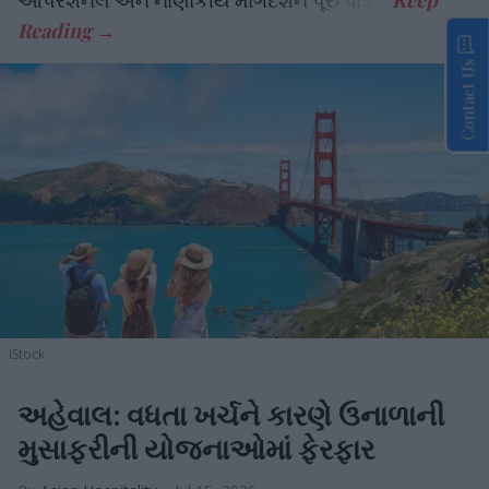
Contact Us
iStock
અહેવાલ: વધતા ખર્ચને કારણે ઉનાળાની
મુસાફરીની યોજનાઓમાં ફેરફાર