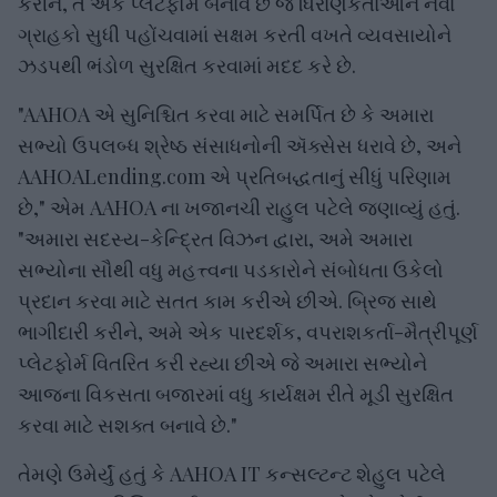
કરીને, તે એક પ્લેટફોર્મ બનાવે છે જે ધિરાણકર્તાઓને નવા
ગ્રાહકો સુધી પહોંચવામાં સક્ષમ કરતી વખતે વ્યવસાયોને
ઝડપથી ભંડોળ સુરક્ષિત કરવામાં મદદ કરે છે.
"AAHOA એ સુનિશ્ચિત કરવા માટે સમર્પિત છે કે અમારા
સભ્યો ઉપલબ્ધ શ્રેષ્ઠ સંસાધનોની ઍક્સેસ ધરાવે છે, અને
AAHOALending.com એ પ્રતિબદ્ધતાનું સીધું પરિણામ
છે," એમ AAHOA ના ખજાનચી રાહુલ પટેલે જણાવ્યું હતું.
"અમારા સદસ્ય-કેન્દ્રિત વિઝન દ્વારા, અમે અમારા
સભ્યોના સૌથી વધુ મહત્ત્વના પડકારોને સંબોધતા ઉકેલો
પ્રદાન કરવા માટે સતત કામ કરીએ છીએ. બ્રિજ સાથે
ભાગીદારી કરીને, અમે એક પારદર્શક, વપરાશકર્તા-મૈત્રીપૂર્ણ
પ્લેટફોર્મ વિતરિત કરી રહ્યા છીએ જે અમારા સભ્યોને
આજના વિકસતા બજારમાં વધુ કાર્યક્ષમ રીતે મૂડી સુરક્ષિત
કરવા માટે સશક્ત બનાવે છે."
તેમણે ઉમેર્યું હતું કે AAHOA IT કન્સલ્ટન્ટ શેહુલ પટેલે