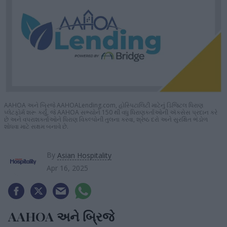
AAHOA અને બ્રિજે AAHOALending.com, હોસ્પિટાલિટી માટેનું ડિજિટલ ધિરાણ
પ્લેટફોર્મ શરૂ કર્યું, જે AAHOA સભ્યોને 150 થી વધુ ધિરાણકર્તાઓની ઍક્સેસ પ્રદાન કરે
છે અને વપરાશકર્તાઓને ધિરાણ વિકલ્પોની તુલના કરવા, શ્રેષ્ઠ દરો અને સુરક્ષિત ભંડોળ
શોધવા માટે સક્ષમ બનાવે છે.
By
Asian Hospitality
Apr 16, 2025
AAHOA અને બ્રિજે