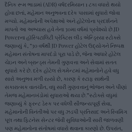
દૈનિક રૂમ ભાડામાં (ADR) વર્ષદરમિયાન 1 ટકા વધારો થયો
હોવા છતાં, મહેમાન અનુભવના દરેક પાસામાં સુધારો જોવા
મળ્યો. મહેમાનોની અપેક્ષાઓ અને હોટેલોના પ્રદર્શનને
માપતો આ અભ્યાસ હવે તેના 30મા વર્ષમાં પ્રવેશ્યો છે.JD
Powerના હૉસ્પિટાલિટી પ્રેક્ટિસ લીડ એન્ડ્રિયા સ્ટોક્સે
જણાવ્યું કે, “30 વર્ષથી JD Power હોટેલ ઉદ્યોગને નિષ્પક્ષ
મહેમાન સંતોષના માપદંડો પૂરા પાડે છે, જેના આધારે હોટેલ
ચેઇન અને બ્રાન્ડ્સ તેમની ગુણવત્તા અને સેવામાં સતત
સુધારો કરે છે. દરેક હોટેલ સેગમેન્ટમાં મહેમાનોને હવે વધુ
સારો અનુભવ મળી રહ્યો છે, કારણ કે સ્ટાફ સાથેની
સકારાત્મક વાતચીત, વધુ સારી ગુણવત્તાનું ભોજન અને પીણાં
તેમજ મહેમાનખંડોમાં સુધારાઓ થયા છે.”સ્ટોક્સે વધુમાં
જણાવ્યું કે ફ્રન્ટ ડેસ્ક પર વધેલી સૌજન્યપૂર્ણ સેવા,
મહેમાનોની વિનંતીઓ પર વધુ ઝડપી પ્રતિસાદ અને સ્વિમિંગ
પૂલ તથા ફિટનેસ સેન્ટર જેવી સુવિધાઓની સારી જાળવણી
પણ મહેમાનોના સંતોષમાં વધારો થવાના કારણો છે. ઉપરાંત,