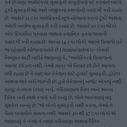
કરે છે.ઘણા અમેરિકનો મુસાફરી સંપૂર્ણપણે રદ કરવાને બદલે
ટૂંકી મુસાફરીઓ અને નજીકના સ્થળોની પસંદગી કરી રહ્યા
છે. આશરે 21 ટકા અમેરિકનો મૂળ યોજના કરતાં ટૂંકી અથવા
ઓછી ખર્ચાળ મુસાફરી કરી રહ્યા છે, જ્યારે 20 ટકા લોકો
એક દિવસીય પ્રવાસ અથવા સ્થાનિક ફરવા જવાની
પસંદગી કરી રહ્યા છે. અન્ય 14 ટકા લોકો આખો ઉનાળો ઘરે
જ રહેવાની યોજના ધરાવે છે.Omnisendના ઇ-કોમર્સ
નિષ્ણાત માર્ટી બાઉરે જણાવ્યું કે, “અમેરિકનો ઉનાળાનો
આનંદ છોડતા નથી. તેઓ માત્ર એ વિચાર છોડીને આગળ
વધી રહ્યા છે કે યાદગાર વેકેશન માટે હવાઈ મુસાફરી, હોટેલ
અથવા ભારે ખર્ચ જરૂરી છે. હવે વેકેશનનું બજેટ એકલું નથી
રહ્યું; તે વધતા ઇંધણ ખર્ચ, કરિયાણાના બિલ અને અન્ય
દૈનિક ખર્ચ સાથે સ્પર્ધા કરી રહ્યું છે, જેને અવગણવું વધુ
મુશ્કેલ બન્યું છે.”જે લોકો મુસાફરી નથી કરતા, તેઓ તે
પૈસા બચાવીને રાખતા નથી. આશરે 40 થી 47 ટકા લોકોએ
જણાવ્યું કે તેઓ તે નાણાં કરિયાણા અથવા દૈનિક