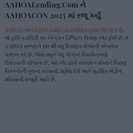
AAHOALending.com ને
AAHOACON 2025 માં રજૂ કર્યું
AAHOA અને બ્રિજે AAHOALending.com લોન્ચ કર્યું
,
જે હોસ્પિટાલિટી પર કેન્દ્રિત ડિજિટલ ધિરાણ પ્લેટફોર્મ છે. તે
AAHOA સભ્યોને 150 થી વધુ ધિરાણકર્તાઓની ઍક્સેસ
પ્રદાન કરે છે, જેમાં વધુને વધુ લોકોને નિયમિતપણે
ઉમેરવાની યોજના છે, આ પ્લેટફોર્મ વપરાશકર્તાઓને ધિરાણ
વિકલ્પોની તુલના કરવાની, શ્રેષ્ઠ દરો અને સુરક્ષિત ભંડોળ
શોધવાની મંજૂરી આપે છે.