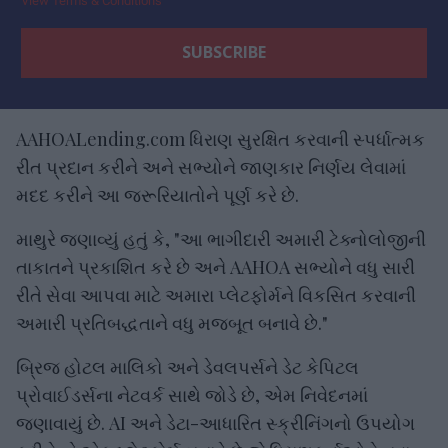
View Terms & Conditions
AAHOALending.com ધિરાણ સુરક્ષિત કરવાની સ્પર્ધાત્મક
રીત પ્રદાન કરીને અને સભ્યોને જાણકાર નિર્ણય લેવામાં
મદદ કરીને આ જરૂરિયાતોને પૂર્ણ કરે છે.
માથુરે જણાવ્યું હતું કે, "આ ભાગીદારી અમારી ટેક્નોલોજીની
તાકાતને પ્રકાશિત કરે છે અને AAHOA સભ્યોને વધુ સારી
રીતે સેવા આપવા માટે અમારા પ્લેટફોર્મને વિકસિત કરવાની
અમારી પ્રતિબદ્ધતાને વધુ મજબૂત બનાવે છે."
બ્રિજ હોટલ માલિકો અને ડેવલપર્સને ડેટ કેપિટલ
પ્રોવાઈડર્સના નેટવર્ક સાથે જોડે છે, એમ નિવેદનમાં
જણાવાયું છે. AI અને ડેટા-આધારિત સ્ક્રીનિંગનો ઉપયોગ