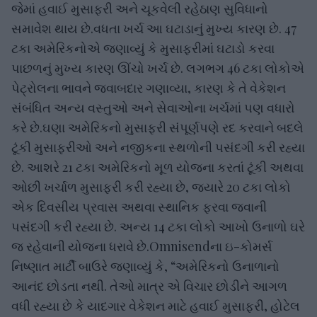
જેમાં હવાઈ મુસાફરી અને ચૂકવેલી રહેઠાણ સુવિધાનો
સમાવેશ થાય છે.વધતા ખર્ચ આ ઘટાડાનું મુખ્ય કારણ છે. 47
ટકા અમેરિકનોએ જણાવ્યું કે મુસાફરીમાં ઘટાડો કરવા
પાછળનું મુખ્ય કારણ ઊંચો ખર્ચ છે. લગભગ 46 ટકા લોકોએ
પેટ્રોલના ભાવને જવાબદાર ગણાવ્યા, કારણ કે તે વેકેશન
સંબંધિત અન્ય વસ્તુઓ અને સેવાઓના ખર્ચમાં પણ વધારો
કરે છે.ઘણા અમેરિકનો મુસાફરી સંપૂર્ણપણે રદ કરવાને બદલે
ટૂંકી મુસાફરીઓ અને નજીકના સ્થળોની પસંદગી કરી રહ્યા
છે. આશરે 21 ટકા અમેરિકનો મૂળ યોજના કરતાં ટૂંકી અથવા
ઓછી ખર્ચાળ મુસાફરી કરી રહ્યા છે, જ્યારે 20 ટકા લોકો
એક દિવસીય પ્રવાસ અથવા સ્થાનિક ફરવા જવાની
પસંદગી કરી રહ્યા છે. અન્ય 14 ટકા લોકો આખો ઉનાળો ઘરે
જ રહેવાની યોજના ધરાવે છે.Omnisendના ઇ-કોમર્સ
નિષ્ણાત માર્ટી બાઉરે જણાવ્યું કે, “અમેરિકનો ઉનાળાનો
આનંદ છોડતા નથી. તેઓ માત્ર એ વિચાર છોડીને આગળ
વધી રહ્યા છે કે યાદગાર વેકેશન માટે હવાઈ મુસાફરી, હોટેલ