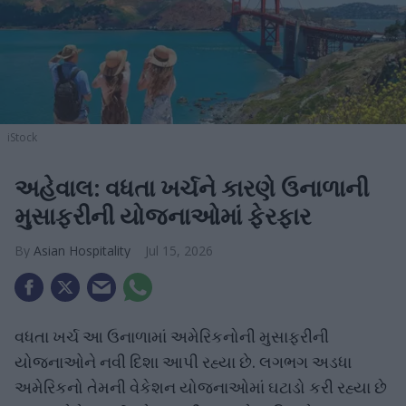
iStock
અહેવાલ: વધતા ખર્ચને કારણે ઉનાળાની
મુસાફરીની યોજનાઓમાં ફેરફાર
Asian Hospitality
Jul 15, 2026
વધતા ખર્ચ આ ઉનાળામાં અમેરિકનોની મુસાફરીની
યોજનાઓને નવી દિશા આપી રહ્યા છે. લગભગ અડધા
અમેરિકનો તેમની વેકેશન યોજનાઓમાં ઘટાડો કરી રહ્યા છે