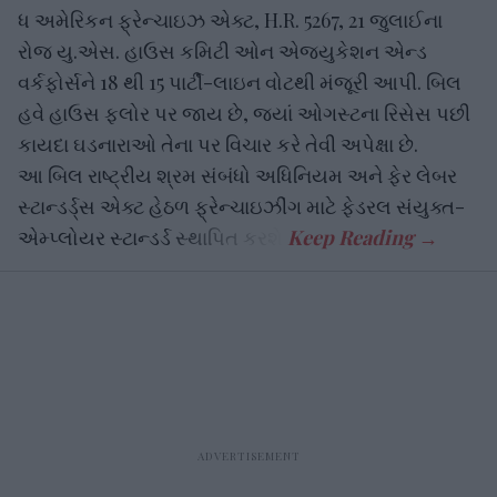
ધ અમેરિકન ફ્રેન્ચાઇઝ એક્ટ, H.R. 5267, 21 જુલાઈના
રોજ યુ.એસ. હાઉસ કમિટી ઓન એજ્યુકેશન એન્ડ
વર્કફોર્સને 18 થી 15 પાર્ટી-લાઇન વોટથી મંજૂરી આપી. બિલ
હવે હાઉસ ફ્લોર પર જાય છે, જ્યાં ઓગસ્ટના રિસેસ પછી
કાયદા ઘડનારાઓ તેના પર વિચાર કરે તેવી અપેક્ષા છે.
આ બિલ રાષ્ટ્રીય શ્રમ સંબંધો અધિનિયમ અને ફેર લેબર
સ્ટાન્ડર્ડ્સ એક્ટ હેઠળ ફ્રેન્ચાઇઝીંગ માટે ફેડરલ સંયુક્ત-
એમ્પ્લોયર સ્ટાન્ડર્ડ સ્થાપિત કરશે.