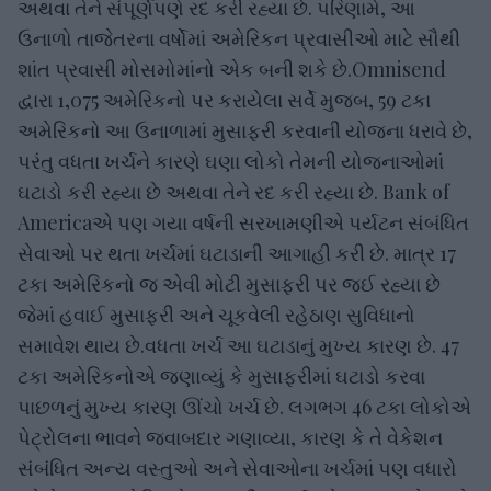
અથવા તેને સંપૂર્ણપણે રદ કરી રહ્યા છે. પરિણામે, આ
ઉનાળો તાજેતરના વર્ષોમાં અમેરિકન પ્રવાસીઓ માટે સૌથી
શાંત પ્રવાસી મોસમોમાંનો એક બની શકે છે.Omnisend
દ્વારા 1,075 અમેરિકનો પર કરાયેલા સર્વે મુજબ, 59 ટકા
અમેરિકનો આ ઉનાળામાં મુસાફરી કરવાની યોજના ધરાવે છે,
પરંતુ વધતા ખર્ચને કારણે ઘણા લોકો તેમની યોજનાઓમાં
ઘટાડો કરી રહ્યા છે અથવા તેને રદ કરી રહ્યા છે. Bank of
Americaએ પણ ગયા વર્ષની સરખામણીએ પર્યટન સંબંધિત
સેવાઓ પર થતા ખર્ચમાં ઘટાડાની આગાહી કરી છે. માત્ર 17
ટકા અમેરિકનો જ એવી મોટી મુસાફરી પર જઈ રહ્યા છે
જેમાં હવાઈ મુસાફરી અને ચૂકવેલી રહેઠાણ સુવિધાનો
સમાવેશ થાય છે.વધતા ખર્ચ આ ઘટાડાનું મુખ્ય કારણ છે. 47
ટકા અમેરિકનોએ જણાવ્યું કે મુસાફરીમાં ઘટાડો કરવા
પાછળનું મુખ્ય કારણ ઊંચો ખર્ચ છે. લગભગ 46 ટકા લોકોએ
પેટ્રોલના ભાવને જવાબદાર ગણાવ્યા, કારણ કે તે વેકેશન
સંબંધિત અન્ય વસ્તુઓ અને સેવાઓના ખર્ચમાં પણ વધારો