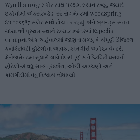
Wyndham 637 સ્કોર સાથે પ્રથમ સ્થાને રહ્યું, જ્યારે
ઇકોનોમી એક્સટેન્ડેડ-સ્ટે સેગમેન્ટમાં WoodSpring
Suites 587 સ્કોર સાથે ટોચ પર રહ્યું. બંને બ્રાન્ડ્સ સતત
ચોથા વર્ષે પ્રથમ સ્થાને રહ્યા.તાજેતરમાં Expedia
Groupના એક અહેવાલમાં જાણવા મળ્યું કે સંપૂર્ણ ડિજિટલ
કનેક્ટિવિટી હોટેલોના આવક, કામગીરી અને ઇન્વેન્ટરી
મેનેજમેન્ટમાં સુધારો લાવે છે. સંપૂર્ણ કનેક્ટિવિટી ધરાવતી
હોટેલોએ વધુ સારું પ્રદર્શન, ઓછી અડચણો અને
કામગીરીમાં વધુ વિશ્વાસ નોંધાવ્યો.