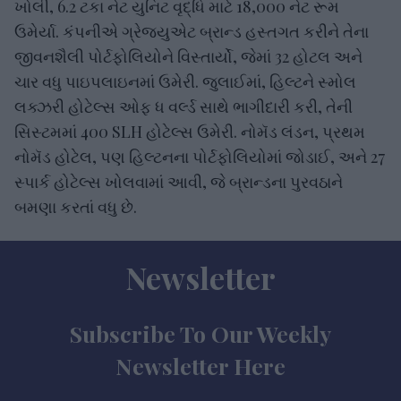
ખોલી, 6.2 ટકા નેટ યુનિટ વૃદ્ધિ માટે 18,000 નેટ રૂમ
ઉમેર્યા. કંપનીએ ગ્રેજ્યુએટ બ્રાન્ડ હસ્તગત કરીને તેના
જીવનશૈલી પોર્ટફોલિયોને વિસ્તાર્યો, જેમાં 32 હોટલ અને
ચાર વધુ પાઇપલાઇનમાં ઉમેરી. જુલાઈમાં, હિલ્ટને સ્મોલ
લક્ઝરી હોટેલ્સ ઓફ ધ વર્લ્ડ સાથે ભાગીદારી કરી, તેની
સિસ્ટમમાં 400 SLH હોટેલ્સ ઉમેરી. નોમૅડ લંડન, પ્રથમ
નોમૅડ હોટેલ, પણ હિલ્ટનના પોર્ટફોલિયોમાં જોડાઈ, અને 27
સ્પાર્ક હોટેલ્સ ખોલવામાં આવી, જે બ્રાન્ડના પુરવઠાને
બમણા કરતાં વધુ છે.
Newsletter
Subscribe To Our Weekly
Newsletter Here