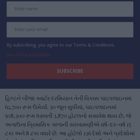
By subscribing, you agree to our Terms & Conditions.
View Terms & Conditions
હિલ્ટને બીજા ક્વાર્ટર દરમિયાન તેની વિકાસ પાઇપલાઇનમાં
62,700 રૂમ ઉમેર્યા. 30 જૂન સુધીમાં, પાઇપલાઇનમાં
508,300 રૂમ ધરાવતી 3,870 હોટલનો સમાવેશ થાય છે, જે
અગાઉના ત્રિમાસિક ગાળાની સરખામણીએ વર્ષ-દર-વર્ષ 15
ટકા અને 8 ટકા વધારે છે. આ હોટેલો 136 દેશો અને પ્રદેશોમાં