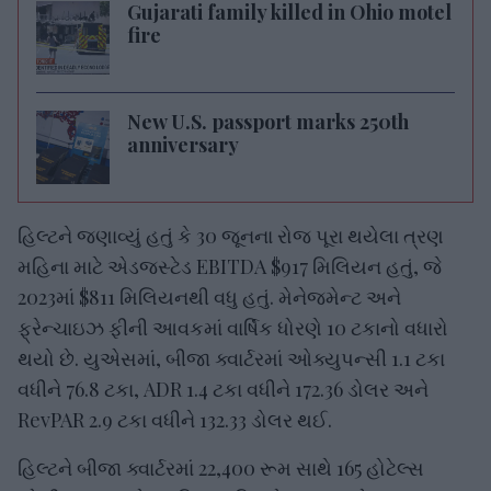
Gujarati family killed in Ohio motel
fire
New U.S. passport marks 250th
anniversary
હિલ્ટને જણાવ્યું હતું કે 30 જૂનના રોજ પૂરા થયેલા ત્રણ
મહિના માટે એડજસ્ટેડ EBITDA $917 મિલિયન હતું, જે
2023માં $811 મિલિયનથી વધુ હતું. મેનેજમેન્ટ અને
ફ્રેન્ચાઇઝ ફીની આવકમાં વાર્ષિક ધોરણે 10 ટકાનો વધારો
થયો છે. યુએસમાં, બીજા ક્વાર્ટરમાં ઓક્યુપન્સી 1.1 ટકા
વધીને 76.8 ટકા, ADR 1.4 ટકા વધીને 172.36 ડોલર અને
RevPAR 2.9 ટકા વધીને 132.33 ડોલર થઈ.
હિલ્ટને બીજા ક્વાર્ટરમાં 22,400 રૂમ સાથે 165 હોટેલ્સ