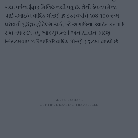
ગયા વર્ષના $413 મિલિયનથી વધુ છે. તેની ડેવલપમેન્ટ
પાઈપલાઈન વાર્ષિક ધોરણે 15 ટકા વધીને 508,300 રૂમ
ધરાવતી 3,870 હોટેલ્સ થઈ, જે અગાઉના ક્વાર્ટર કરતાં 8
ટકા વધારે છે. વધુ ઓક્યુપન્સી અને ADRને કારણે
સિસ્ટમવાઇઝ RevPAR વાર્ષિક ધોરણે 3.5 ટકા વધ્યો છે.