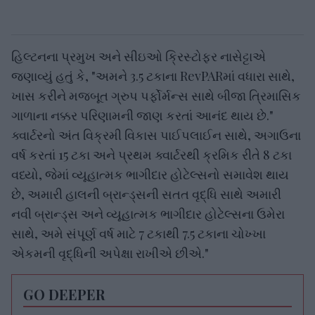
હિલ્ટનના પ્રમુખ અને સીઇઓ ક્રિસ્ટોફર નાસેટ્ટાએ
જણાવ્યું હતું કે, "અમને 3.5 ટકાના RevPARમાં વધારા સાથે,
ખાસ કરીને મજબૂત ગ્રુપ પર્ફોર્મન્સ સાથે બીજા ત્રિમાસિક
ગાળાના નક્કર પરિણામની જાણ કરતાં આનંદ થાય છે."
ક્વાર્ટરનો અંત વિક્રમી વિકાસ પાઈપલાઈન સાથે, અગાઉના
વર્ષ કરતાં 15 ટકા અને પ્રથમ ક્વાર્ટરથી ક્રમિક રીતે 8 ટકા
વધ્યો, જેમાં વ્યૂહાત્મક ભાગીદાર હોટેલ્સનો સમાવેશ થાય
છે, અમારી હાલની બ્રાન્ડ્સની સતત વૃદ્ધિ સાથે અમારી
નવી બ્રાન્ડ્સ અને વ્યૂહાત્મક ભાગીદાર હોટેલ્સના ઉમેરા
સાથે, અમે સંપૂર્ણ વર્ષ માટે 7 ટકાથી 7.5 ટકાના ચોખ્ખા
એકમની વૃદ્ધિની અપેક્ષા રાખીએ છીએ."
GO DEEPER