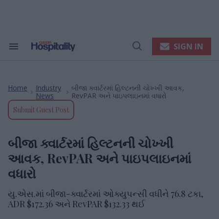
Skip
to
content
e
ch
ion
SIGN IN
Search
Open
gation
&
Search
Section
Navigation
Home
Industry
બીજા ક્વાર્ટરમાં હિલ્ટનની ચોખ્ખી આવક,
>
>
News
RevPAR અને પાઇપલાઇનમાં વધારો
Submit Guest Post
બીજા ક્વાર્ટરમાં હિલ્ટનની ચોખ્ખી
આવક, RevPAR અને પાઇપલાઇનમાં
વધારો
યુ.એસ.માં બીજા-ક્વાર્ટરમાં ઓક્યુપન્સી વધીને 76.8 ટકા,
ADR $172.36 અને RevPAR $132.33 થઈ