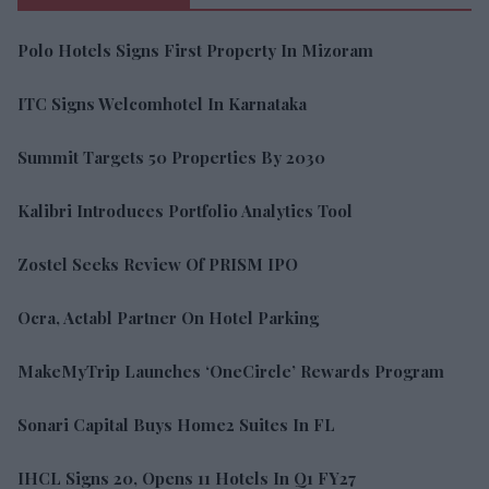
Polo Hotels Signs First Property In Mizoram
ITC Signs Welcomhotel In Karnataka
Summit Targets 50 Properties By 2030
Kalibri Introduces Portfolio Analytics Tool
Zostel Seeks Review Of PRISM IPO
Ocra, Actabl Partner On Hotel Parking
MakeMyTrip Launches ‘OneCircle’ Rewards Program
Sonari Capital Buys Home2 Suites In FL
IHCL Signs 20, Opens 11 Hotels In Q1 FY27