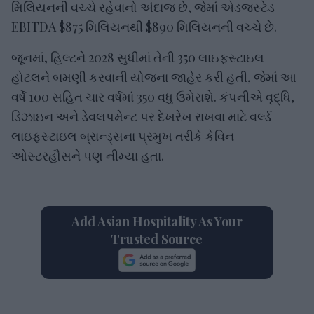
મિલિયનની વચ્ચે રહેવાનો અંદાજ છે, જેમાં એડજસ્ટેડ
EBITDA $875 મિલિયનથી $890 મિલિયનની વચ્ચે છે.
જૂનમાં, હિલ્ટને 2028 સુધીમાં તેની 350 લાઇફસ્ટાઇલ
હોટલને બમણી કરવાની યોજના જાહેર કરી હતી, જેમાં આ
વર્ષે 100 સહિત ચાર વર્ષમાં 350 વધુ ઉમેરાશે. કંપનીએ વૃદ્ધિ,
ડિઝાઇન અને ડેવલપમેન્ટ પર દેખરેખ રાખવા માટે વર્લ્ડ
લાઇફસ્ટાઇલ બ્રાન્ડ્સના પ્રમુખ તરીકે કેવિન
ઓસ્ટરહૌસને પણ નીમ્યા હતા.
Add Asian Hospitality As Your
Trusted Source