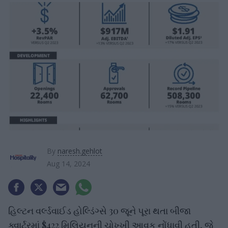
By
naresh.gehlot
Aug 14, 2024
હિલ્ટન વર્લ્ડવાઈડ હોલ્ડિંગ્સે 30 જૂને પૂરા થતા બીજા
ક્વાર્ટરમાં $422 મિલિયનની ચોખ્ખી આવક નોંધાવી હતી, જે