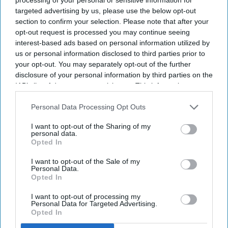
deployment of AI-driven room pricing and labor-
targeted advertising by us, please use the below opt-out
section to confirm your selection. Please note that after your
saving automations for independent hotel owners.
opt-out request is processed you may continue seeing
Mayfield also attributed
growth to its expansion
interest-based ads based on personal information utilized by
into U.S. workforce lodging serving the
us or personal information disclosed to third parties prior to
your opt-out. You may separately opt-out of the further
construction, infrastructure, technology, energy,
disclosure of your personal information by third parties on the
medical and education sectors. The independent
IAB’s list of downstream participants. This information may
hotel platform operates across North America, the
also be disclosed by us to third parties on the
IAB’s List of
Downstream Participants
that may further disclose it to other
Personal Data Processing Opt Outs
UK and the European Union.
third parties.
I want to opt-out of the Sharing of my
personal data.
Opted In
Newsletter
I want to opt-out of the Sale of my
Personal Data.
Opted In
Subscribe to our weekly newsletter here
I want to opt-out of processing my
Personal Data for Targeted Advertising.
Opted In