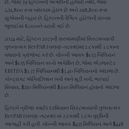
છે, જેમાં 39 હિલ્ટનની અગાઉની હાજરી નથી, જેમાં
2,51,800 રૂમ બાંધકામ હેઠળ છે અને 298,800 રૂમ
યુએસની બહાર છે. હિલ્ટનની વૈશ્વિક હોટેલની સંખ્યા
જુલાઈમાં 8,000ને વટાવી ગઈ છે.
2024 માટે, હિલ્ટન 2023ની સરખામણીમાં સિસ્ટમવ્યાપી
તુલનાત્મક RevPAR (ચલણ-તટસ્થ)માં 2 ટકાથી 3 ટકાના
વધારાનો પ્રોજેક્ટ કરે છે. ચોખ્ખી આવક $1.53 બિલિયન
અને $1.55 બિલિયન વચ્ચે અપેક્ષિત છે, જેમાં એડજસ્ટેડ
EBITDA $3.37 બિલિયનથી $3.40 બિલિયનનો અંદાજ છે.
કોન્ટ્રાક્ટ એક્વિઝિશન ખર્ચ અને મૂડી ખર્ચ, ભરપાઈ
સિવાય, $250 મિલિયનથી $300 મિલિયન હોવાનો અંદાજ
છે.
હિલ્ટને ત્રીજા ક્વાર્ટર દરમિયાન સિસ્ટમવ્યાપી તુલનાત્મક
RevPAR (ચલણ-તટસ્થ) માં 2 ટકાથી 3 ટકા વૃદ્ધિની
આગાહી કરી હતી. ચોખ્ખી આવક $435 મિલિયન અને $448