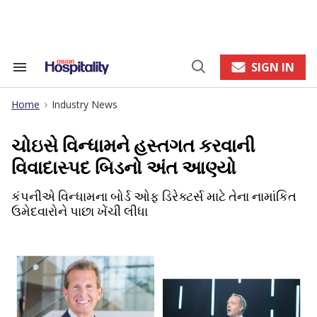
Skip
to
content
e
ch
ion
SIGN IN
Search
Open
gation
&
Search
Section
Home
Industry News
Navigation
>
ચોઇસે વિન્ધામને હસ્તગત કરવાની
વિવાદાસ્પદ બિડનો અંત આણ્યો
કંપનીએ વિન્ધામના બોર્ડ ઓફ ડિરેક્ટર્સ માટે તેના નામાંકિત
ઉમેદવારોને પાછા ખેંચી લીધા