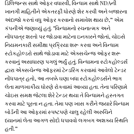
ડિલિજન્સ સાથે ઓફર વધારવી, વિન્ધામ સાથે NDAની
ખાનગી માહિતીને એકતરફી ધોરણે શેર કરવી અને બજારના
અંદાજો કરતાં વધુ ઓફર કરવાનો સમાવેશ થાય છે,” એમ
કંપનીએ જણાવ્યું હતું. "વિન્ધામનો રચનાત્મક અને
નોંધપાત્ર શરતો પર જોડાવા માટેના ઇનકારને જોતાં, ચોઇસે
નિયમનકારી સમીક્ષા પ્રક્રિયા શરૂ કરવા અને વિન્ધામ
સ્ટોકહોલ્ડરો સાથે જોડાવા માટે એક્સચેન્જ ઓફર શરૂ
કરવાનું અસાધારણ પગલું ભર્યું હતું. વિન્ધામના સ્ટોકહોલ્ડર્સ
દ્વારા એક્સચેન્જ ઑફરમાં ટેન્ડરિંગ કરવામાં આવેલો ટેન્ડર
નોંધપાત્ર હતો, આ તબક્કે ઘણા બધા સ્ટોકહોલ્ડર્સને ભાગ
લેતા માળખાકીય ધોરણે રોકવામાં આવ્યા હતા. તેના પરિણામે
ચોઇસ સમક્ષ જેટલા શેરે ટેન્ડર થયા તે વિન્ધામને હસ્તગત
કરવા માટે પૂરતા ન હતા. તેમા પણ ખાસ કરીને જ્યારે વિન્ધામ
બોર્ડની આ ઓફરમાં સ્પષ્ટપણે ચાલુ રહેલી અરુચિને
ધ્યાનમાં લેતા આગળ સોદો ધપાવવો લગબગ અશક્ય સ્થિતિ
હતી.”