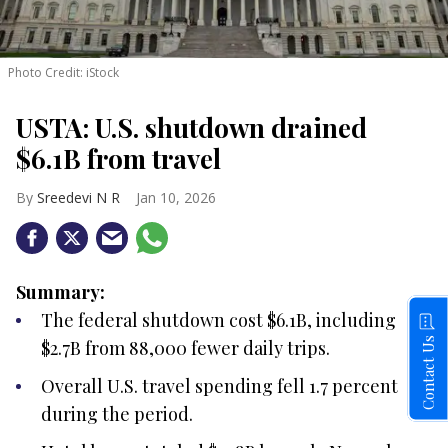
Photo Credit: iStock
USTA: U.S. shutdown drained
$6.1B from travel
Sreedevi N R
Jan 10, 2026
Summary:
The federal shutdown cost $6.1B, including
Contact Us
$2.7B from 88,000 fewer daily trips.
Overall U.S. travel spending fell 1.7 percent
during the period.