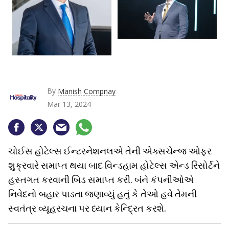
By
Manish Compnay
Mar 13, 2024
ચોઈસ હોટેલ્સ ઈન્ટરનેશનલએ તેની એક્સચેન્જ ઓફર
શુક્રવારે સમાપ્ત થયા બાદ વિન્ડહામ હોટેલ્સ એન્ડ રિસોર્ટને
હસ્તગત કરવાની બિડ સમાપ્ત કરી. બંને કંપનીઓએ
નિવેદનો બહાર પાડતા જણાવ્યું હતું કે તેઓ હવે તેમની
સ્વતંત્ર વ્યૂહરચના પર ધ્યાન કેન્દ્રિત કરશે.