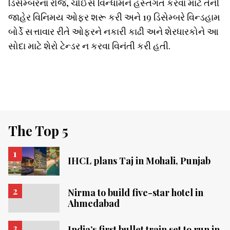
ડિસેમ્બરના રોજ, ચોઈસે વિન્ધામને હસ્તગત કરવા માટે તેની
જાહેર વિનિમય ઓફર શરૂ કરી અને 19 ડિસેમ્બરે વિન્ડહામ
બોર્ડે સત્તાવાર રીતે ઓફરને નકારી કાઢી અને શેરધારકોને આ
સોદા માટે શેરો ટેન્ડર ન કરવા વિનંતી કરી હતી.
The Top 5
IHCL plans Taj in Mohali, Punjab
Nirma to build five-star hotel in
Ahmedabad
India’s first bullet train set to run in