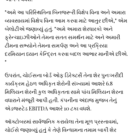
"અમે આ પરિસ્થિતિના બિનજરૂરી વિક્ષેપ વિના અને અમારા
વ્યવસાયમાં વિક્ષેપ વિના આમ કરવા માટે આતુર છીએ," એમ
બેલોટીએ જણાવ્યું હતું. "અમે અમારા શેરધારકો અને
ફ્રેન્ચાઇઝીઓને તેમના સતત સમર્થન માટે અને અમારી
ટીમના સભ્યોને તેમના સમર્પણ અને આ પ્રક્રિયા
દરમિયાન ધ્યાન કેન્દ્રિત કરવા બદલ આભાર માનીએ છીએ.
"
ઉપરાંત, ચોઈસના બોર્ડ ઓફ ડિરેક્ટર્સે તેના શેર પુનઃખરીદી
કાર્યક્રમ હેઠળ અધિકૃત શેરોની સંખ્યામાં આશરે 6.8
મિલિયન શેરની કુલ અધિકૃતતા સામે પાંચ મિલિયન શેરના
વધારાને મંજૂરી આપી હતી. કંપનીના અંદાજ મુજબ તેનું
એડજસ્ટેડ EBITDA આશરે 10 ટકા વધશે.
ઑક્ટોબરમાં સાર્વજનિક કરાયેલા તેના મૂળ પ્રસ્તાવમાં,
ચોઈસે જણાવ્યું હતું કે તેણે વિન્ધામના તમામ બાકી શેર