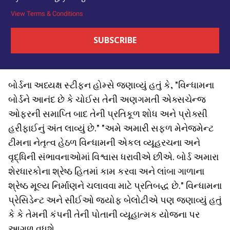
View Terms & Conditions
બોર્ડના અધ્યક્ષ સ્ટીફન હોમ્સે જણાવ્યું હતું કે, "વિન્ધામના
બોર્ડને આનંદ છે કે ચોઈસ તેની અણગમતી એક્સચેન્જ
ઓફરની સમાપ્તિ બાદ તેની પ્રતિકૂળ શોધ અને પ્રોક્સી
હરીફાઈનું અંત લાવ્યું છે." "અમે અમારી સફળ મેનેજમેન્ટ
ટીમના નેતૃત્વ હેઠળ વિન્ધામની એકલ વ્યૂહરચના અને
વૃદ્ધિની સંભાવનાઓમાં વિશ્વાસ ધરાવીએ છીએ. બોર્ડ અમારા
શેરધારકોના શ્રેષ્ઠ હિતમાં કામ કરવા અને લાંબા ગાળાના
શ્રેષ્ઠ મૂલ્ય નિર્માણને ચલાવવા માટે પ્રતિબદ્ધ છે." વિન્ધામના
પ્રેસિડેન્ટ અને સીઈઓ જ્યોફ બેલોટીએ પણ જણાવ્યું હતું
કે કે તેમની કંપની તેની પોતાની વ્યૂહાત્મક યોજના પર
આગળ વધશે.