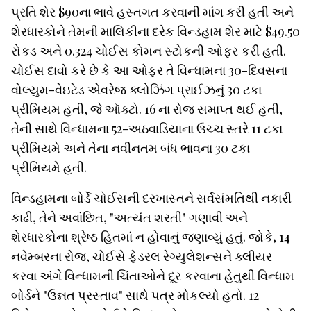
પ્રતિ શેર $90ના ભાવે હસ્તગત કરવાની માંગ કરી હતી અને
શેરધારકોને તેમની માલિકીના દરેક વિન્ડહામ શેર માટે $49.50
રોકડ અને 0.324 ચોઈસ કોમન સ્ટોકની ઓફર કરી હતી.
ચોઈસ દાવો કરે છે કે આ ઓફર તે વિન્ધામના 30-દિવસના
વોલ્યુમ-વેઇટેડ એવરેજ ક્લોઝિંગ પ્રાઈઝનું 30 ટકા
પ્રીમિયમ હતી, જે ઑક્ટો. 16 ના રોજ સમાપ્ત થઈ હતી,
તેની સાથે વિન્ધામના 52-અઠવાડિયાના ઉચ્ચ સ્તરે 11 ટકા
પ્રીમિયમે અને તેના નવીનતમ બંધ ભાવના 30 ટકા
પ્રીમિયમે હતી.
વિન્ડહામના બોર્ડે ચોઈસની દરખાસ્તને સર્વસંમતિથી નકારી
કાઢી, તેને અવાંછિત, "અત્યંત શરતી" ગણાવી અને
શેરધારકોના શ્રેષ્ઠ હિતમાં ન હોવાનું જણાવ્યું હતું. જોકે, 14
નવેમ્બરના રોજ, ચોઈસે ફેડરલ રેગ્યુલેશન્સને ક્લીયર
કરવા અંગે વિન્ધામની ચિંતાઓને દૂર કરવાના હેતુથી વિન્ધામ
બોર્ડને "ઉન્નત પ્રસ્તાવ" સાથે પત્ર મોકલ્યો હતો. 12