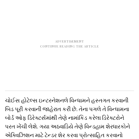
ચોઈસ હોટેલ્સ ઇન્ટરનેશનલે વિન્ધામને હસ્તગત કરવાની
બિડ પૂરી કરવાની જાહેરાત કરી છે. તેના પગલે તે વિન્ધામના
બોર્ડ ઓફ ડિરેક્ટર્સમાંથી તેણે નામાંકિડ કરેલા ડિરેક્ટરોને
પરત ખેંચી લેશે. ગયા અઠવાડિયે તેણે વિન્ડહામ શેરધારકોને
એક્વિઝિશન માટે ટેન્ડર શેર કરવા પ્રોત્સાહિત કરવાનો