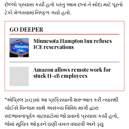
છેલ્લો પ્રયાસ કર્યો હતો પરંતુ આમ છતાં તે સોદા માટે પૂરતો
ટેકો મેળવવામાં નિષ્ફળ ગયો હતો.
GO DEEPER
Minnesota Hampton Inn refuses
ICE reservations
Amazon allows remote work for
stuck H-1B employees
“એપ્રિલ 2023માં આ પ્રક્રિયાની શરૂઆત કરી ત્યારથી
ચોઈસે વિન્ધામ સાથે અસંખ્ય વિવિધ માર્ગો દ્વારા
સદભાવનાપૂર્વક વાટાઘાટોમાં જોડાવાનો પ્રયાસ કર્યો હતો,
જેમાં સૂચિત ઓફરને ઘણી વખત વધારવી અને ડ્યુ