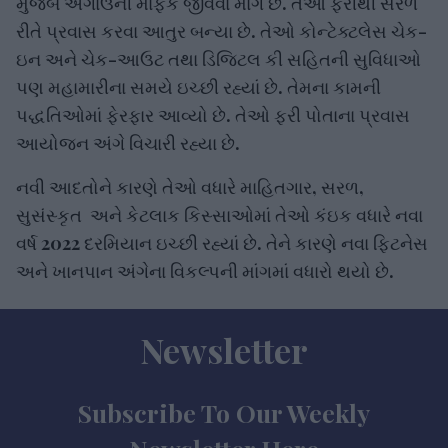
રીતે પ્રવાસ કરવા આતુર બન્યા છે. તેઓ કોન્ટેક્ટલેસ ચેક-
ઇન અને ચેક-આઉટ તથા ડિજિટલ કી સહિતની સુવિધાઓ
પણ મહામારીના સમયે ઇચ્છી રહ્યાં છે. તેમના કામની
પદ્ધતિઓમાં ફેરફાર આવ્યો છે. તેઓ ફરી પોતાના પ્રવાસ
આયોજન અંગે વિચારી રહ્યા છે.
નવી આદતોને કારણે તેઓ વધારે માહિતગાર, સરળ,
સુસંસ્કૃત અને કેટલાક કિસ્સાઓમાં તેઓ કંઇક વધારે નવા
વર્ષ 2022 દરમિયાન ઇચ્છી રહ્યાં છે. તેને કારણે નવા ફિટનેસ
અને ખાનપાન અંગેના વિકલ્પની માંગમાં વધારો થયો છે.
Newsletter
Subscribe To Our Weekly
Newsletter Here