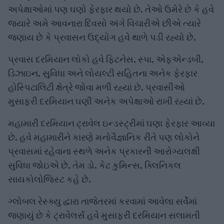
જ્યારે અમે આવનારા દિવસો અંગે વિચારીએ છીએ ત્યારે
જણાય છે કે પ્રવાસન ઉદ્યોગ હવે થાળે પડી રહ્યો છે.
પ્રવાસ દરમિયાન લોકો હવે ફિટનેસ, સ્પા, એફએન્ડબી,
ડિઝાઇન, સુવિધા અને લોયલ્ટી સહિતના અનેક ફેરફાર
હોસ્પિટાલિટી ક્ષેત્રે જોવા મળી રહ્યાં છે. પ્રવાસીઓ મુસાફરી
દરમિયાન ઘણી અનેક અપેક્ષાઓ રાખી રહ્યાં છે.
મહામારી દરમિયાન ટ્રાવેલ ઇન્ડસ્ટ્રીમાં ઘણા ફેરફાર આવ્યા
છે. હવે મહામારીને કારણે મનોવૈજ્ઞાનિક રીતે પણ લોકોને
પ્રવાસમાં રહેવાના સ્થળે અનેક પ્રકારની આરોગ્યલક્ષી
સુવિધા જોઇએ છે, તેમ ડો. કેટ કુમિન્સ, ક્લિનિકલ
સાયકોલોજિસ્ટ કહે છે.
ગ્લોબલ રેસ્ક્યુ દ્વારા તાજેતરમાં કરવામાં આવેલા સર્વેમાં
જણાયું છે કે ટ્રાવેલર્સ હવે મુસાફરી દરમિયાન સલામતી
અંગે ઓછું વિચારે છે. તેઓ ફરી એકબીજાને મળવા પ્રવાસ