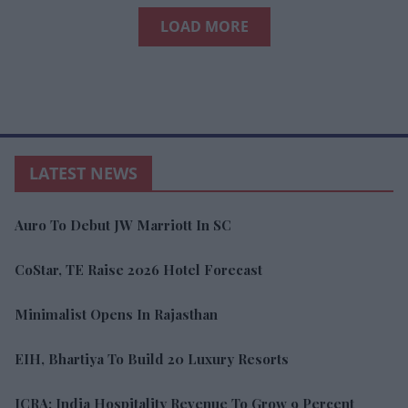
LATEST NEWS
Auro To Debut JW Marriott In SC
CoStar, TE Raise 2026 Hotel Forecast
Minimalist Opens In Rajasthan
EIH, Bhartiya To Build 20 Luxury Resorts
ICRA: India Hospitality Revenue To Grow 9 Percent
RHG Launches Extended-Stay Program
Amex GBT Launches AI Travel Booking