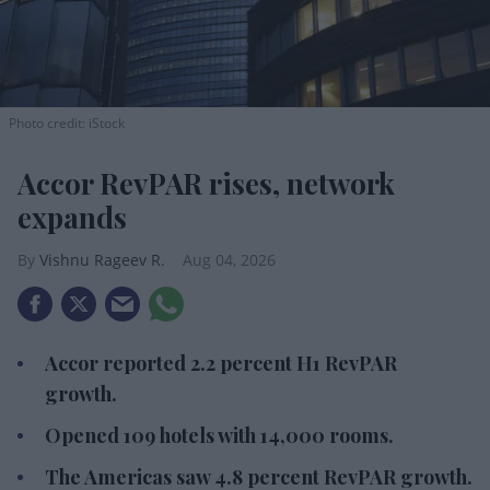
Photo credit: iStock
Accor RevPAR rises, network
expands
Vishnu Rageev R.
Aug 04, 2026
Accor reported 2.2 percent H1 RevPAR growth.
Opened 109 hotels with 14,000 rooms.
The Americas saw 4.8 percent RevPAR growth.
ACCOR SA POSTED a 2.2 percent increase in first-