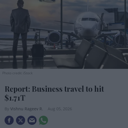
Photo credit: iStock
Report: Business travel to hit
$1.71T
Vishnu Rageev R.
Aug 05, 2026
GBTA: Business travel spend to hit $1.71T in
2026.