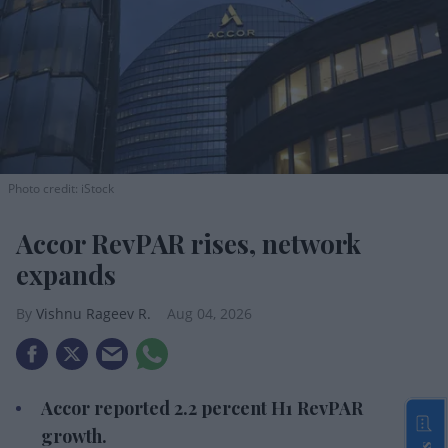
Photo credit: iStock
Accor RevPAR rises, network
expands
Vishnu Rageev R.
Aug 04, 2026
Accor reported 2.2 percent H1 RevPAR growth.
Opened 109 hotels with 14,000 rooms.
The Americas saw 4.8 percent RevPAR growth.
ACCOR SA POSTED a 2.2 percent increase in first-