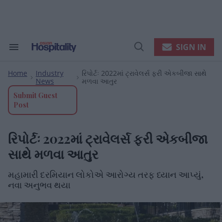
Skip
to
content
e
ch
ion
SIGN IN
Search
Open
gation
&
Search
Section
Home
Industry
રિપોર્ટઃ 2022માં ટ્રાવેલર્સ ફરી એકબીજા સાથે
Navigation
>
>
News
મળવા આતુર
Submit Guest Post
રિપોર્ટઃ 2022માં ટ્રાવેલર્સ ફરી એકબીજા
સાથે મળવા આતુર
મહામારી દરમિયાન લોકોએ આરોગ્ય તરફ ધ્યાન આપ્યું,
નવા અનુભવ થયા