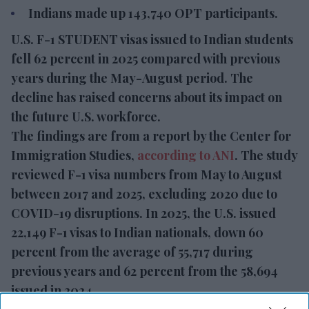
U.S. F-1 STUDENT visas issued to Indian students
fell 62 percent in 2025 compared with previous
years during the May-August period. The decline
has raised concerns about its impact on the future
U.S. workforce.
The findings are from a report by the Center for
Immigration Studies,
according to ANI
. The study
reviewed F-1 visa numbers from May to August
between 2017 and 2025, excluding 2020 due to
COVID-19 disruptions. In 2025, the U.S. issued
22,149 F-1 visas to Indian nationals, down 60
percent from the average of 55,717 during previous
years and 62 percent from the 58,694 issued in
2024.
"Foreign students, often with no nefarious intent
in their plan of study in the United States, are