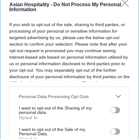
later co-opted to work for their government,"
Asian Hospitality -
Do Not Process My Personal
Information
former Trump administration Deputy Assistant
Secretary of State Edward Ramotowski said in
If you wish to opt-out of the sale, sharing to third parties, or
2018, according to the report.
processing of your personal or sensitive information for
India and China together accounted for more than
targeted advertising by us, please use the below opt-out
section to confirm your selection. Please note that after your
half of all international students at U.S. colleges in
opt-out request is processed you may continue seeing
2024-25. India had 363,019 students and China had
interest-based ads based on personal information utilized by
265,919, making up 53 percent of the total 1.17
us or personal information disclosed to third parties prior to
your opt-out. You may separately opt-out of the further
million foreign students. F-1 visas issued to
disclosure of your personal information by third parties on the
Chinese students also fell to 40,034 during the
IAB’s list of downstream participants. This information may
May-August 2025 period.
also be disclosed by us to third parties on the
IAB’s List of
Downstream Participants
that may further disclose it to other
Personal Data Processing Opt Outs
third parties.
I want to opt-out of the Sharing of my
personal data.
Opted In
Newsletter
I want to opt-out of the Sale of my
Personal Data.