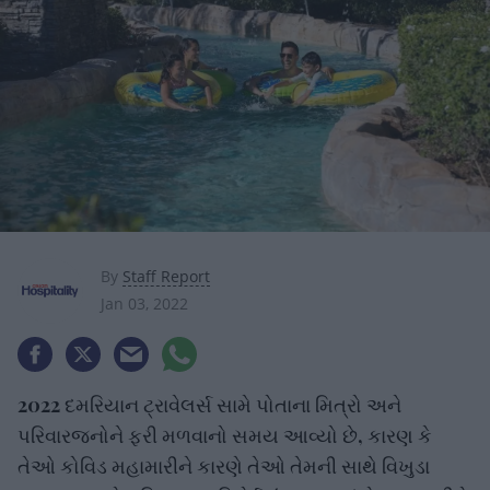
By
Staff Report
Jan 03, 2022
2022 દમરિયાન ટ્રાવેલર્સ સામે પોતાના મિત્રો અને
પરિવારજનોને ફરી મળવાનો સમય આવ્યો છે, કારણ કે
તેઓ કોવિડ મહામારીને કારણે તેઓ તેમની સાથે વિખુડા
પડ્યા હતા, તેમ હિલ્ટનના રિપોર્ટમાં જણાવાયું છે. મહામારીને