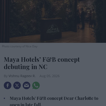
Photo courtesy of Nice Day
Maya Hotels’ F&B concept
debuting in NC
Vishnu Rageev R.
Aug 05, 2026
Maya Hotels’ F&B concept Dear Charlotte to
open in late fall.
It is a rooftop restaurant, bar and event space.
Thakor and Deva led the design with partners.