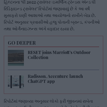
રિડિફાઇન્ડ ટ્રાવેલર’ રિપોર્ટમાં જણાવાયું છે કે આ વર્ષે
મુસાફરો ઘણી આશાઓ તથા આયોજનો રાખીને બેઠા છે.
રિપોર્ટ અનુસાર પ્રવાસીઓ હજુ પોતાની બ્રાન્ડ, કંપનીઓ
તથા ઓર્ગેનાઇઝન્સ અંગે વફાદાર રહ્યા છે.
GO DEEPER
RESET joins Marriott’s Outdoor
Collection
Radisson, Accenture launch
ChatGPT app
રિપોર્ટમાં જણાવ્યા અનુસાર લોકો ફરી જીવનમાં રાબેતા
મુજબ અગાઉની માફક જીવવા માગે છે. તેઓ ફરીથી સરળ