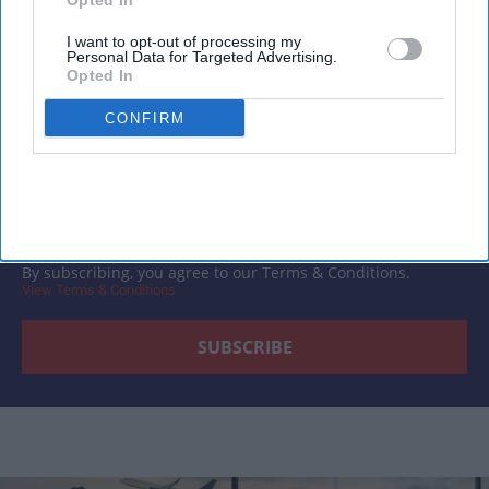
Subscribe to our weekly newsletter here
Opted In
I want to opt-out of processing my
Personal Data for Targeted Advertising.
Opted In
CONFIRM
By subscribing, you agree to our Terms & Conditions.
View Terms & Conditions