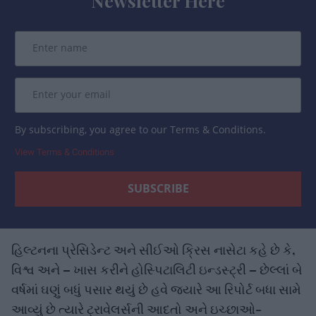
By subscribing, you agree to our Terms & Conditions.
View Terms & Conditions
હિલ્ટનના પ્રેસિડેન્ટ અને સીઈઓ ક્રિસ નાસેટા કહે છે કે,
વિશ્વ અને – ખાસ કરીને હોસ્પિટાલિટી ઇન્ડસ્ટ્રી – છેલ્લાં બે
વર્ષમાં ઘણું બધું પસાર થયું છે હવે જ્યારે આ રિપોર્ટ બધા સામે
આવ્યું છે ત્યારે ટ્રાવેલર્સની આદતો અને ઇચ્છાઓ-
અપેક્ષાઓમાં પણ ઘણો ફેરફાર થયો છે. તેઓ ઉમેરે છે કે હવે