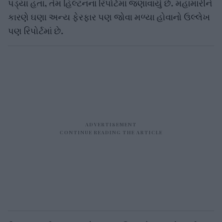
કારણે ઘણા અન્ય ફેરફાર પણ જોવા મળ્યા હોવાનો ઉલ્લેખ
પણ રિપોર્ટમાં છે.
હિલ્ટનના ‘ધી 2022 ટ્રાવેલરઃ ઇમર્જિંગ ટ્રેન્ડસ એન્ડ ધી