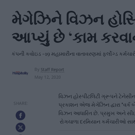
મેગેઝિને વિઝન હોસ્
આપ્યું છે ‘કામ કરવાન
કંપની કવોઇડ -19 મહામારીના વાતાવરણમાં ફર્લોગ્ડ કર્મચ
By
Staff Report
May 12, 2020
વિઝન હોસ્પીટલિટી ગ્રૂપને ટેનેસીના 
પ્રકાશન એજ મેગેઝિન દ્વારા "વર્ક બેસ
વિઝન આધારિત છે. પ્રમુખ અને સી
રોગચાળા દરમિયાન કર્મચારીઓ સાથે 