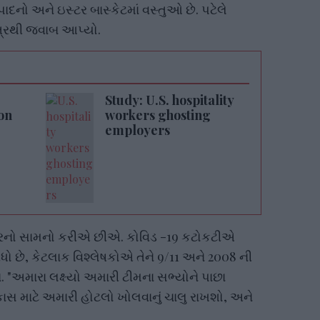
ાદનો અને ઇસ્ટર બાસ્કેટમાં વસ્તુઓ છે. પટેલે
પત્રથી જવાબ આપ્યો.
Study: U.S. hospitality
on
workers ghosting
employers
ો સામનો કરીએ છીએ. કોવિડ -19 કટોકટીએ
 છે, કેટલાક વિશ્લેષકોએ તેને 9/11 અને 2008 ની
. "અમારા લક્ષ્યો અમારી ટીમના સભ્યોને પાછા
કાસ માટે અમારી હોટલો ખોલવાનું ચાલુ રાખશો, અને