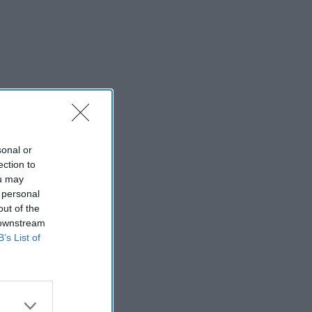
sonal or
ection to
ou may
 personal
out of the
 downstream
B’s List of