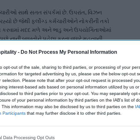
 કર્મચારીઓ સાથે સતત સંપર્કમાં છે. ઉપરાંત, વિઝન
હ્યો છે જેથી ફર્લોગ્ડ કર્મચારીઓને નોકરીની તકો
લ કરવામાં મદદ મળે અને ભાડુ અને ઉપયોગિતાઓમાં
આપણે નાની બાબતોને પહેલા કરતા વધારે મહત્વની
 હકીકતની ભૂલ ગુમાવી નથી કે આપણા ઘણા
itality -
Do Not Process My Personal Information
છે જે મોટી અસર કરે છે."
to opt-out of the sale, sharing to third parties, or processing of your per
formation for targeted advertising by us, please use the below opt-out s
ewsletter
r selection. Please note that after your opt-out request is processed y
eing interest-based ads based on personal information utilized by us or
disclosed to third parties prior to your opt-out. You may separately opt-
 Our Weekly Newsletter
losure of your personal information by third parties on the IAB’s list of
. This information may also be disclosed by us to third parties on the
IA
Here
Participants
that may further disclose it to other third parties.
l Data Processing Opt Outs