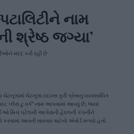
પિટાલિટીને નામ
ી શ્રેષ્ઠ જગ્યા’
ારીઓને મદદ કરી રહી છે
ચેટનૂગામાં ચેટનૂગા ટાઇમ્સ ફ્રી પ્રેસનું વ્યવસાયિક
્ટ પ્લેસ ટુ વર્ક" નામ આપવામાં આવ્યું છે, જ્યાં
ઈઓ મિચ પટેલની આગેવાની હેઠળની કંપનીને
કરવામાં આવતી સારવાર માટેનો એવોર્ડ મળ્યો હતો.