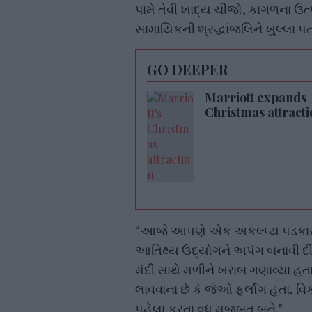
પામે તેવી ખાદ્ય ચીજો, કાગળના ઉત્પ
સામાયિકની શ્રદ્ધાંજલિને ખુલ્લા 
GO DEEPER
Marriott expands
Christmas attracti
“આજે આપણે એક અકલ્પ્ય પડકારન
આતિથ્ય ઉદ્યોગને અપંગ બનાવી દીધો
મંદી સાથે મળીને ખરાબ ગણાવ્યા હતા
લાવવાના છે કે જેઓ ફર્લોગ હતા, વિ
પહેલા કરતા વધુ મજબૂત બને."