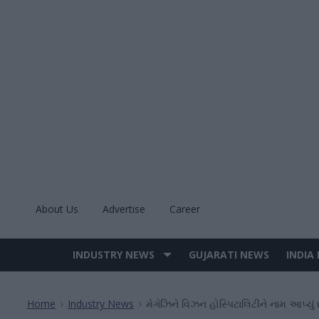
Skip
to
content
About Us
Advertise
Career
INDUSTRY NEWS
GUJARATI NEWS
INDIA
Site
Navigation
Home
Industry News
મેગેઝિને વિઝન હોસ્પિટાલિટીને નામ આપ્યું છ
>
>