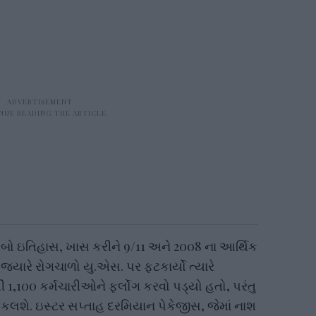
બો ઇતિહાસ, ખાસ કરીને 9/11 અને 2008 ના આર્થિક
જ્યારે રોગચાળો યુ.એસ. પર ફટકાર્યો ત્યારે
 1,100 કર્મચારીઓને ફર્લોગ કરવો પડ્યો હતો, પરંતુ
ોકલશે. ઇસ્ટર સપ્તાહ દરમિયાન પેકેજીસ, જેમાં નાશ