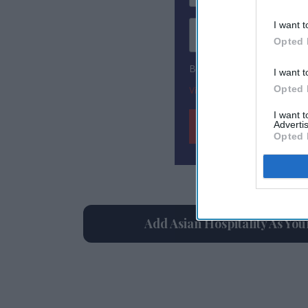
I want t
Opted 
By subscribing, you agree
I want t
Opted 
View Terms & Conditions
I want 
Advertis
Opted 
Add Asian Hospitality As Yo