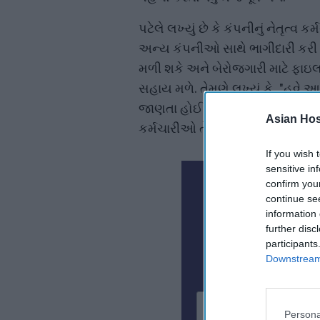
પટેલે લખ્યું છે કે કંપનીનું નેતૃત્વ
અન્ય કંપનીઓ સાથે ભાગીદારી કરી ર
મળી શકે અને બેરોજગારી માટે ફાઇ
સહાય મળે. તેમણે લખ્યું કે, "હવે 
જાણતા હોઈએ છીએ, અને આપણે એ
Asian Hosp
કર્મચારીઓ તે નાના કામો કરી રહ્યા 
If you wish 
sensitive in
N
confirm you
continue se
information 
Subscribe To
further disc
participants
Downstream 
Persona