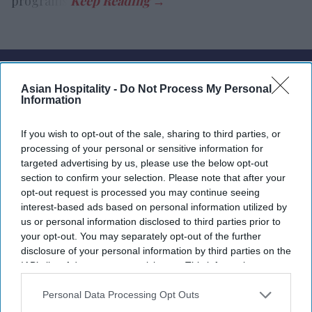
programs.
Newsletter
Asian Hospitality -
Do Not Process My Personal
Information
Subscribe to our weekly newsletter here
If you wish to opt-out of the sale, sharing to third parties, or
processing of your personal or sensitive information for
targeted advertising by us, please use the below opt-out
section to confirm your selection. Please note that after your
opt-out request is processed you may continue seeing
interest-based ads based on personal information utilized by
us or personal information disclosed to third parties prior to
By subscribing, you agree to our Terms & Conditions.
your opt-out. You may separately opt-out of the further
View Terms & Conditions
disclosure of your personal information by third parties on the
IAB’s list of downstream participants. This information may
also be disclosed by us to third parties on the
IAB’s List of
Downstream Participants
that may further disclose it to other
Personal Data Processing Opt Outs
third parties.