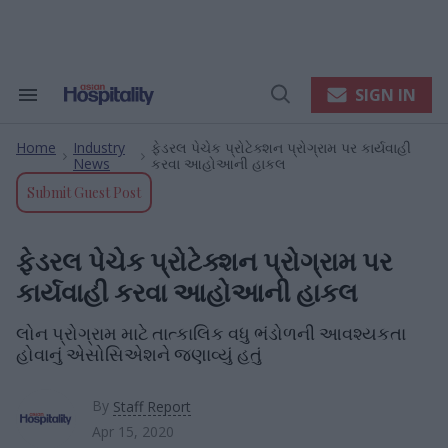
Skip
to
content
e
ch
ion
SIGN IN
Search
Open
gation
&
Search
Section
Home
Industry
ફેડરલ પેચેક પ્રોટેક્શન પ્રોગ્રામ પર કાર્યવાહી
Navigation
>
>
News
કરવા આહોઆની હાકલ
Submit Guest Post
ફેડરલ પેચેક પ્રોટેક્શન પ્રોગ્રામ પર
કાર્યવાહી કરવા આહોઆની હાકલ
લોન પ્રોગ્રામ માટે તાત્કાલિક વધુ ભંડોળની આવશ્યકતા
હોવાનું એસોસિએશને જણાવ્યું હતું
By
Staff Report
Apr 15, 2020