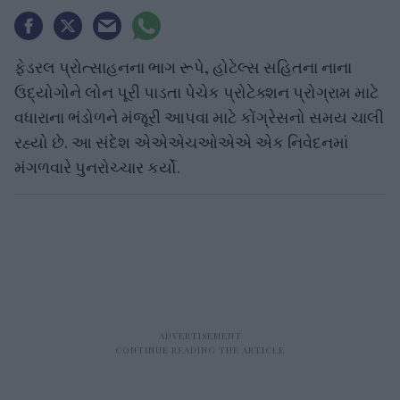
ફેડરલ પ્રોત્સાહનના ભાગ રૂપે, હોટેલ્સ સહિતના નાના
ઉદ્યોગોને લોન પૂરી પાડતા પેચેક પ્રોટેક્શન પ્રોગ્રામ માટે
વધારાના ભંડોળને મંજૂરી આપવા માટે કોંગ્રેસનો સમય ચાલી
રહ્યો છે. આ સંદેશ એએએચઓએએ એક નિવેદનમાં
મંગળવારે પુનરોચ્ચાર કર્યો.