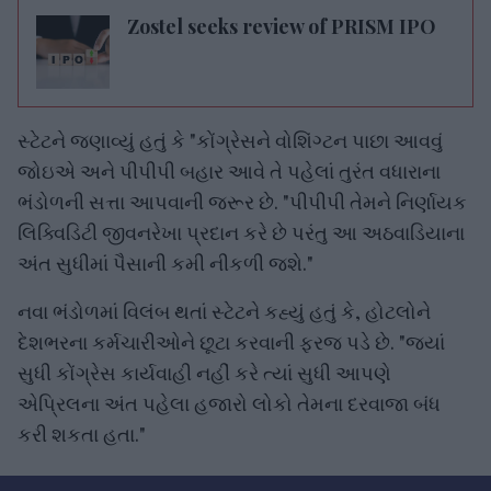
Zostel seeks review of PRISM IPO
સ્ટેટને જણાવ્યું હતું કે "કોંગ્રેસને વોશિંગ્ટન પાછા આવવું
જોઇએ અને પીપીપી બહાર આવે તે પહેલાં તુરંત વધારાના
ભંડોળની સત્તા આપવાની જરૂર છે. "પીપીપી તેમને નિર્ણાયક
લિક્વિડિટી જીવનરેખા પ્રદાન કરે છે પરંતુ આ અઠવાડિયાના
અંત સુધીમાં પૈસાની કમી નીકળી જશે."
નવા ભંડોળમાં વિલંબ થતાં સ્ટેટને કહ્યું હતું કે, હોટલોને
દેશભરના કર્મચારીઓને છૂટા કરવાની ફરજ પડે છે. "જ્યાં
સુધી કોંગ્રેસ કાર્યવાહી નહીં કરે ત્યાં સુધી આપણે
એપ્રિલના અંત પહેલા હજારો લોકો તેમના દરવાજા બંધ
કરી શકતા હતા."