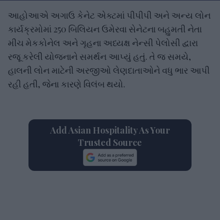
આહોઆએ અગાઉ કેનેટ એક્ટમાં પીપીપી અને અન્ય લોન
કાર્યક્રમોમાં 250 બિલિયન ઉમેરવા સેનેટના બહુમતી નેતા
મીચ મેકકોનેલ અને ગૃહના અધ્યક્ષ નેન્સી પેલોસી દ્વારા
રજૂ કરેલી યોજનાને સમર્થન આપ્યું હતું. તે જ સમયે,
હાલની લોન માટેની અરજીઓ લેણદાતાઓને વધુ ભાર આપી
રહી હતી, જેના કારણે વિલંબ થયો.
Add Asian Hospitality As Your
Trusted Source