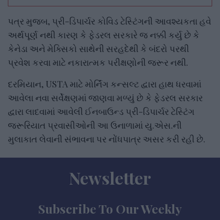
પત્ર મુજબ, પ્રી-ડિપાર્ચર કોવિડ ટેસ્ટિંગની આવશ્યકતા હવે
અર્થપૂર્ણ નથી કારણ કે ફેડરલ સરકારે જ નક્કી કર્યુ છે કે
કેનેડા અને મેક્સિકો સાથેની સરહદેથી કે બંદરો પરથી
પ્રવેશ કરવા માટે નકારાત્મક પરીક્ષણોની જરૂર નથી.
દરમિયાન, USTA માટે મોર્નિંગ કન્સલ્ટ દ્વારા હાથ ધરવામાં
આવેલા નવા સર્વેક્ષણમાં જાણવા મળ્યું છે કે ફેડરલ સરકાર
દ્વારા લાદવામાં આવેલી ઈનબાઉન્ડ પ્રી-ડિપાર્ચર ટેસ્ટિંગ
જરૂરિયાત પ્રવાસીઓની આ ઉનાળામાં યુ.એસ.ની
મુલાકાત લેવાની સંભાવના પર નોંધપાત્ર અસર કરી રહી છે.
Newsletter
Subscribe To Our Weekly