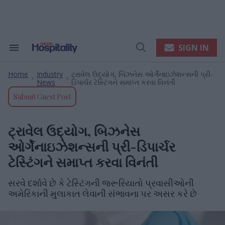
Skip
to
content
e
ch
ion
SIGN IN
Search
Open
gation
&
Search
Section
Home
Industry
ટ્રાવેલ ઉદ્યોગ, બિઝનેસ ઓર્ગેનાઇઝેશન્સની પ્રી-
Navigation
>
>
News
ડિપાર્ચર ટેસ્ટિંગને સમાપ્ત કરવા વિનંતી
Submit Guest Post
ટ્રાવેલ ઉદ્યોગ, બિઝનેસ
ઓર્ગેનાઇઝેશન્સની પ્રી-ડિપાર્ચર
ટેસ્ટિંગને સમાપ્ત કરવા વિનંતી
સરવે દર્શાવે છે કે ટેસ્ટિંગની જરૂરિયાતો પ્રવાસીઓની
અમેરિકાની મુલાકાત લેવાની સંભાવના પર અસર કરે છે