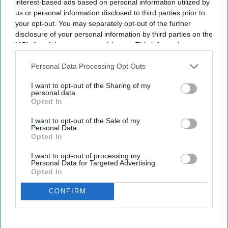
interest-based ads based on personal information utilized by
us or personal information disclosed to third parties prior to
MARRIOTT INTERNATIONAL WILL expand “ice!,”
your opt-out. You may separately opt-out of the further
its Christmas attraction featuring hand-carved ice
disclosure of your personal information by third parties on the
sculptures, to eight resorts in the U.S. for this
IAB’s list of downstream participants. This information may
also be disclosed by us to third parties on the
IAB’s List of
holiday season. The expansion will add two resort
Downstream Participants
that may further disclose it to other
Personal Data Processing Opt Outs
locations and introduce three new themes.
third parties.
I want to opt-out of the Sharing of my
The attraction will debut at Gaylord Pacific Resort
personal data.
in Chula Vista, California and JW Marriott Phoenix
Opted In
Desert Ridge Resort in Phoenix,
Marriott said in a
I want to opt-out of the Sale of my
Personal Data.
statement
. The new themes are Home Alone,
Opted In
Harry Potter and Disney Tim Burton’s The
I want to opt-out of processing my
Nightmare Before Christmas.
Personal Data for Targeted Advertising.
Opted In
CONFIRM
Newsletter