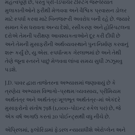
મહત્વપૂર્ણ છે, પરંતુ પ્રી-ડિપાર્ચર ટેસ્ટિંગ જરૂરિયાત
મુલાકાતીઓને ફરીથી મેળવવા અને વૈશ્વિક પ્રવાસન ડોલર
માટે સ્પર્ધા કરવા માટે બિનજરૂરી અવરોધ બની રહે છે. જ્યારે
સમાન કેસ ધરાવતા અન્ય દેશો, રસીકરણ અને હોસ્પિટલના
દરોએ તેમની પરીક્ષણ આવશ્યકતાઓને દૂર કરી દીધી છે
અને તેમની મુસાફરીની અર્થવ્યવસ્થાને પુનઃનિર્માણ કરવાનું
શરૂ કર્યું છે, યુ.એસ. સ્પર્ધાત્મક ગેરલાભમાં છે અને તેથી
તેણે જૂના સ્તરને પાછું મેળવવા લાંબા સમય સુધી ઝઝૂમવુ
પડશે.
J.D. પાવર દ્વારા તાજેતરના અભ્યાસમાં જણાવાયું છે કે
ત્રણેય અભ્યાસ વિભાગો-પ્રથમ/વ્યવસાય, પ્રીમિયમ
અર્થતંત્ર અને અર્થતંત્ર/મૂળભૂત અર્થતંત્ર-માં એકંદરે
મુસાફરોનો સંતોષ 798 (1,000-પોઇન્ટ સ્કેલ પર) છે, જે
એક વર્ષ અગાઉ કરતાં 20 પોઈન્ટ્સથી વધુ નીચે છે.
એપ્રિલમાં, ફ્લોરિડામાં ફેડરલ ન્યાયાધીશે એરોપ્લેન અને