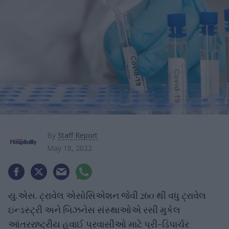
By
Staff Report
May 18, 2022
યુ.એસ. ટ્રાવેલ એસોસિએશન જેવી 260 થી વધુ ટ્રાવેલ
ઇન્ડસ્ટ્રી અને બિઝનેસ સંસ્થાઓએ રસી મુકેલ
આંતરરાષ્ટ્રીય હવાઈ પ્રવાસીઓ માટે પ્રી-ડિપાર્ચર