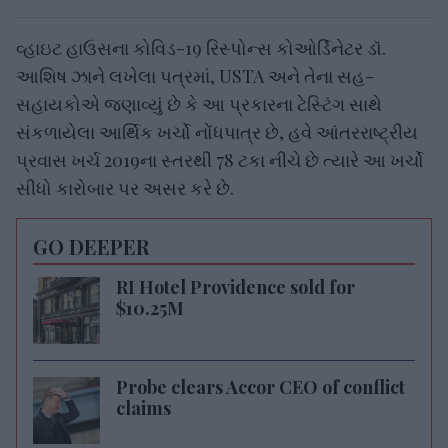
વ્હાઇટ હાઉસના કોવિડ-19 રિસ્પોન્સ કોઓર્ડિનેટર ડૉ.
આશિષ ઝાને લખેલા પત્રમાં, USTA અને તેના સહ-
સહાયકોએ જણાવ્યું છે કે આ પ્રકારના ટેસ્ટિંગ સાથે
સંકળાયેલા આર્થિક ખર્ચો નોંધપાત્ર છે, હવે આંતરરાષ્ટ્રીય
પ્રવાસ ખર્ચ 2019ના સ્તરથી 78 ટકા નીચે છે ત્યારે આ ખર્ચો
સીધો કારોબાર પર અસર કરે છે.
GO DEEPER
RI Hotel Providence sold for
$10.25M
Probe clears Accor CEO of conflict
claims