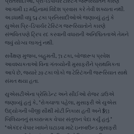
પ્રતિસાદીઓ, પ્રી-ડિપાર્ચર ટેસ્ટિંગ જરૂરિયાતને કારણે
આગામી 12 મહિનામાં વિદેશ પ્રવાસ કરે તેવી શક્યતા નથી.
અડધાથી વધુ 54 ટકા પ્રતિસાદીઓએ જણાવ્યું હતું કે
યુએસ પ્રિ-ડિપાર્ચર ટેસ્ટિંગ જરૂરિયાતોને કારણે
સંભવિતપણે ટ્રિપ રદ કરવાની વધારાની અનિશ્ચિતતાએ તેમને
જવું યોગ્ય લાગતું નથી.
સર્વેક્ષણ મુજબ, બહુમતી, 71 ટકા, બોજારૂપ પ્રવેશ
આવશ્યકતાઓ વિના ગંતવ્યોની મુસાફરીને પ્રાથમિકતા
આપે છે, જ્યારે 29 ટકા લોકો જ ટેસ્ટિંગની જરૂરિયાત સાથે
સંમત થયા હતા.
યુએસટીએના પ્રેસિડેન્ટ અને સીઈઓ રોજર ડાઉએ
જણાવ્યું હતું કે, "રોગચાળા પહેલા, મુસાફરી એ યુએસ
ઉદ્યોગની બીજી સૌથી મોટી નિકાસ હતી અને $53
બિલિયનનું સકારાત્મક વેપાર સંતુલન પેદા કર્યું હતું."
"એકંદર વેપાર ખાધને ઘટાડવા માટે ઇનબાઉન્ડ મુસાફરી