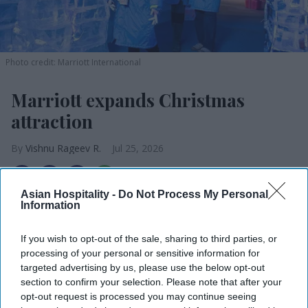
Photo credit: Marriott International
Marriott expands Christmas
attraction
Vishnu Rageev R.
Jul 25, 2026
Asian Hospitality -
Do Not Process My Personal
Information
Marriott expands ice! to eight U.S. resorts.
Expansion adds two resorts and three new
If you wish to opt-out of the sale, sharing to third parties, or
processing of your personal or sensitive information for
themes.
targeted advertising by us, please use the below opt-out
section to confirm your selection. Please note that after your
Attraction debuts at resorts in California,
opt-out request is processed you may continue seeing
Arizona.