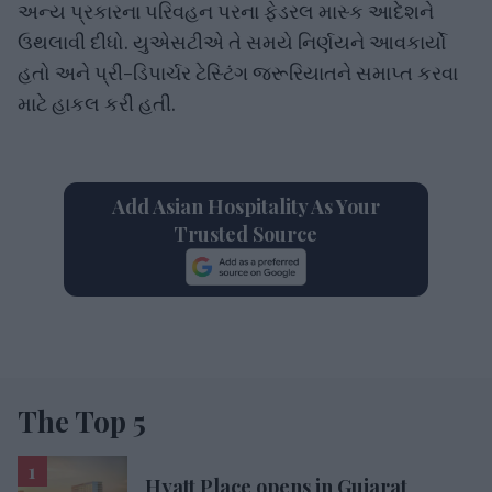
અન્ય પ્રકારના પરિવહન પરના ફેડરલ માસ્ક આદેશને
ઉથલાવી દીધો. યુએસટીએ તે સમયે નિર્ણયને આવકાર્યો
હતો અને પ્રી-ડિપાર્ચર ટેસ્ટિંગ જરૂરિયાતને સમાપ્ત કરવા
માટે હાકલ કરી હતી.
Add Asian Hospitality As Your
Trusted Source
The Top 5
Hyatt Place opens in Gujarat