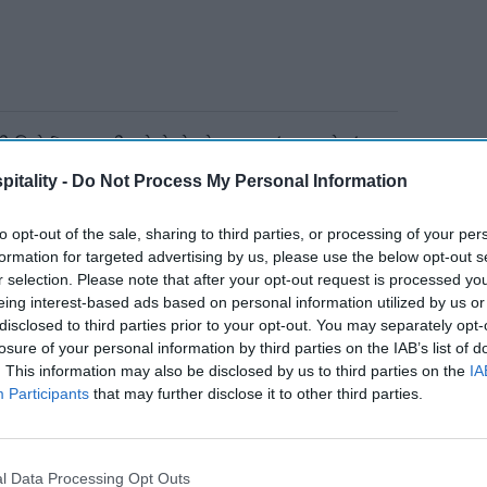
 રિપોર્ટ આગાહી કરે છે કે મોટાભાગનાં રાજ્યોમાં
ામશે, જોકે માત્ર મોન્ટાના અને વૉશિંગ્ટન, ડી.સી.માં
itality -
Do Not Process My Personal Information
રતાં વધી જશે.
to opt-out of the sale, sharing to third parties, or processing of your per
formation for targeted advertising by us, please use the below opt-out s
r selection. Please note that after your opt-out request is processed y
eing interest-based ads based on personal information utilized by us or
ગામી
AFA હાઉસના ફ્લોર પર
disclosed to third parties prior to your opt-out. You may separately opt-
જશે
losure of your personal information by third parties on the IAB’s list of
. This information may also be disclosed by us to third parties on the
IA
Participants
that may further disclose it to other third parties.
ીઓના પુનઃનિર્માણમાં અને કારકિર્દીની પ્રગતિ માટે તકો
તુ સ્ટાફની અછત એક પડકાર બની રહી છે," AHLAના
l Data Processing Opt Outs