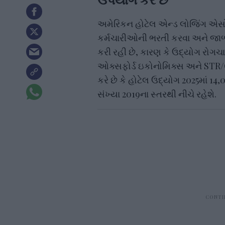
અમેરિકન હોટેલ એન્ડ લોજિંગ એ
કર્મચારીઓની ભરતી કરવા અને જાળ
કરી રહી છે, કારણ કે ઉદ્યોગ રોગચાળ
ઓક્સફોર્ડ ઇકોનોમિક્સ અને STR/C
કરે છે કે હોટેલ ઉદ્યોગ 2025માં 14
સંખ્યા 2019ના સ્તરથી નીચે રહેશે.