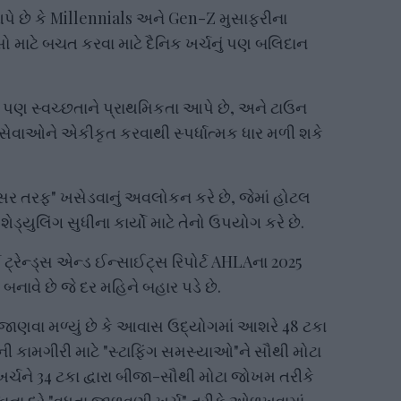
 છે કે Millennials અને Gen-Z મુસાફરીના
સો માટે બચત કરવા માટે દૈનિક ખર્ચનું પણ બલિદાન
જુ પણ સ્વચ્છતાને પ્રાથમિકતા આપે છે, અને ટાઉન
 ડોર સેવાઓને એકીકૃત કરવાથી સ્પર્ધાત્મક ધાર મળી શકે
તરફ" ખસેડવાનું અવલોકન કરે છે, જેમાં હોટલ
યુલિંગ સુધીના કાર્યો માટે તેનો ઉપયોગ કરે છે.
્સ ટ્રેન્ડ્સ એન્ડ ઈન્સાઈટ્સ રિપોર્ટ AHLAના 2025
ક બનાવે છે જે દર મહિને બહાર પડે છે.
માં જાણવા મળ્યું છે કે આવાસ ઉદ્યોગમાં આશરે 48 ટકા
ી કામગીરી માટે "સ્ટાફિંગ સમસ્યાઓ"ને સૌથી મોટા
ર્ચને 34 ટકા દ્વારા બીજા-સૌથી મોટા જોખમ તરીકે