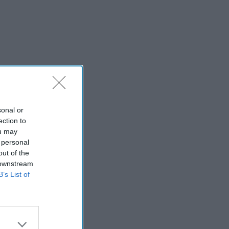
sonal or
ection to
ou may
 personal
out of the
 downstream
B’s List of