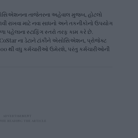
સોસિએશનના તાજેતરના અહેવાલ મુજબ, હોટલો
વી રાખવા માટે નવા સાધનો અને તકનીકોનો ઉપયોગ
ા પહેલાના સ્ટાફિંગ સ્તરો તરફ કામ કરે છે.
oStar ના ડેટાને ટાંકીને એસોસિએશન, પ્રોજેક્ટ
,000 થી વધુ કર્મચારીઓ ઉમેરશે, પરંતુ કર્મચારીઓની