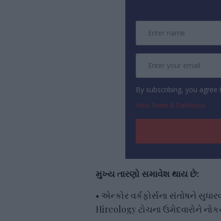
By subscribing, you agree
View Terms & Conditions
મુખ્ય તારણો સમાવેશ થાય છે:
• એન્કોર વર્કફોર્સના સંતોષને સુધા
Hireology ટોચના ઉમેદવારોને નોકર