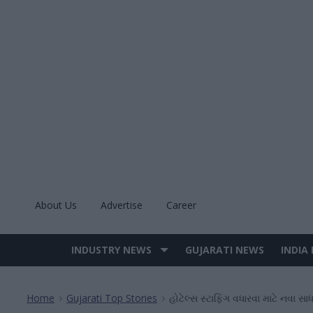
Skip
to
content
About Us
Advertise
Career
INDUSTRY NEWS
GUJARATI NEWS
INDIA
Site
Navigation
Home
Gujarati Top Stories
હોટેલ્સ સ્ટાફિંગ વધારવા માટે નવા સા
>
>