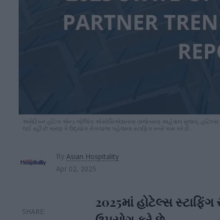
અમેરિકન હોટેલ એન્ડ લોજિંગ એસોસિએશનના તાજેતરના અહેવાલ મુજબ, હોટેલ્સ ક
લઈ રહી છે કારણ કે ઉદ્યોગ રોગચાળા પહેલાના સ્ટાફિંગ સ્તરે કામ કરે છે.
By
Asian Hospitality
Apr 02, 2025
2025માં હોટેલ્સ સ્ટાફિ
ઉપયોગ કરે છે