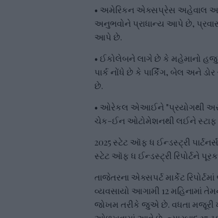
• અમેરિકન એક્સપ્રેસ અહેવાલ આપે
અનુભવોને પ્રાધાન્ય આપે છે, પ્રવા
આપે છે.
• ઈકોલેબને લાગે છે કે મહેમાનો હ
પાર્ક નોંધે છે કે પાર્કિંગ, બેલ અને
છે.
• ઓરેકલ એઆઈને "પ્રયોગથી અસર 
ચેક-ઈન ઓટોમેશનથી લઈને સ્ટાફ શેડ્
2025 સ્ટેટ ઑફ ધ ઈન્ડસ્ટ્રી પાર્ટનર
સ્ટેટ ઑફ ધ ઈન્ડસ્ટ્રી રિપોર્ટને પૂર
તાજેતરના એક્સપર્ટ માર્કેટ રિપોર્ટ
વ્યવસાયો આગામી 12 મહિનામાં તેમન
જોખમ તરીકે જુએ છે. વધતા મજૂરી ખ