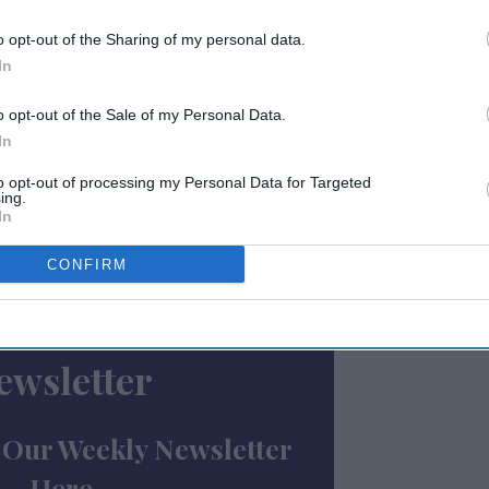
 જણાવ્યું હતું,. "સારા સમાચાર એ છે કે હોટલો
o opt-out of the Sharing of my personal data.
 મજબૂત વેતન, વિસ્તૃત લાભો અને કર્મચારીઓના સંતોષ
In
o opt-out of the Sale of my Personal Data.
ક્સપ્રેસ, ઇકોલેબ, એન્કોર, હિરોલોજી, ઓરેકલ
In
ેકનોલોજી અપનાવે તે દરમિયાન તેમણે જેનો સામનો
to opt-out of processing my Personal Data for Targeted
ેંકે છે. આ ટેકનોલોજી તેમને મહેમાનો, વ્યવસાયો
ing.
In
રક કામગીરી કરવા સક્ષમ બનાવે છે, એમ AHLAએ
તી અપેક્ષાઓ અને તેમને સંતોષવા માટે અનુકૂલનશીલ
CONFIRM
ewsletter
 Our Weekly Newsletter
Here