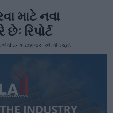
રવા માટે નવા
ેઃ રિપોર્ટ
રીઓની સંખ્યા 2019ના સ્તરથી નીચે રહેશે