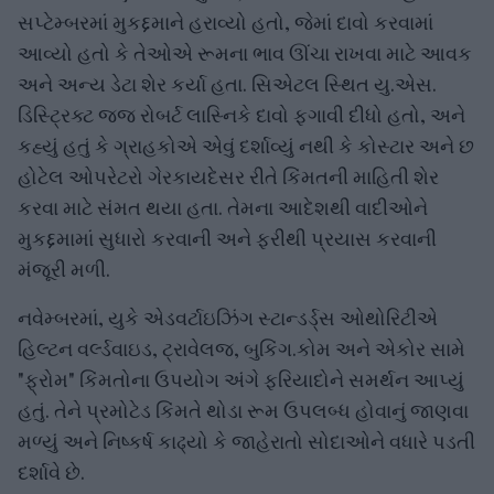
સપ્ટેમ્બરમાં મુકદ્દમાને હરાવ્યો હતો, જેમાં દાવો કરવામાં
આવ્યો હતો કે તેઓએ રૂમના ભાવ ઊંચા રાખવા માટે આવક
અને અન્ય ડેટા શેર કર્યા હતા. સિએટલ સ્થિત યુ.એસ.
ડિસ્ટ્રિક્ટ જજ રોબર્ટ લાસ્નિકે દાવો ફગાવી દીધો હતો, અને
કહ્યું હતું કે ગ્રાહકોએ એવું દર્શાવ્યું નથી કે કોસ્ટાર અને છ
હોટેલ ઓપરેટરો ગેરકાયદેસર રીતે કિંમતની માહિતી શેર
કરવા માટે સંમત થયા હતા. તેમના આદેશથી વાદીઓને
મુકદ્દમામાં સુધારો કરવાની અને ફરીથી પ્રયાસ કરવાની
મંજૂરી મળી.
નવેમ્બરમાં, યુકે એડવર્ટાઇઝિંગ સ્ટાન્ડર્ડ્સ ઓથોરિટીએ
હિલ્ટન વર્લ્ડવાઇડ, ટ્રાવેલજ, બુકિંગ.કોમ અને એકોર સામે
"ફ્રોમ" કિંમતોના ઉપયોગ અંગે ફરિયાદોને સમર્થન આપ્યું
હતું. તેને પ્રમોટેડ કિંમતે થોડા રૂમ ઉપલબ્ધ હોવાનું જાણવા
મળ્યું અને નિષ્કર્ષ કાઢ્યો કે જાહેરાતો સોદાઓને વધારે પડતી
દર્શાવે છે.