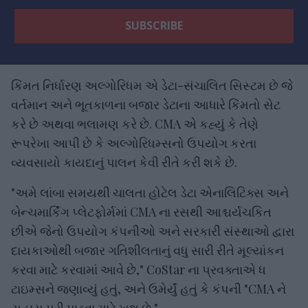
કિંમત નિર્ધારણ અલ્ગોરિધમ એ ડેટા-સંચાલિત સિસ્ટમ છે જે
વર્તમાન અને ભૂતકાળના બજાર ડેટાના આધારે કિંમતો સેટ
કરે છે અથવા ભલામણ કરે છે. CMA એ કહ્યું કે તેણે
રૂપરેખા આપી છે કે અલ્ગોરિધમ્સનો ઉપયોગ કરતા
વ્યવસાયો કાયદાનું પાલન કેવી રીતે કરી શકે છે.
"અમે લાંબા સમયથી ચાલતા હોટેલ ડેટા એનાલિટિક્સ અને
બેન્ચમાર્કિંગ પ્લેટફોર્મમાં CMA ના રસથી આશ્ચર્યચકિત
છીએ જેનો ઉપયોગ કંપનીઓ અને સરકારી સંસ્થાઓ દ્વારા
દાયકાઓથી બજાર ગતિશીલતાનું વધુ સારી રીતે મૂલ્યાંકન
કરવા માટે કરવામાં આવે છે," CoStar ના પ્રવક્તાએ ધ
ટાઇમ્સને જણાવ્યું હતું, અને ઉમેર્યું હતું કે કંપની "CMA ને
સહાય પૂરી પાડવા માટે ખુશ છે."