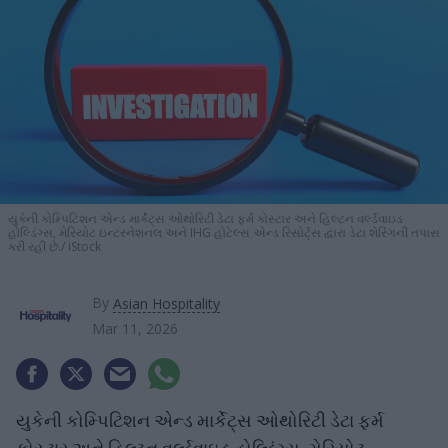
યુકેની કોમ્પિટિશન એન્ડ માર્કેટ્સ ઓથોરિટી ડેટા ફર્મ કોસ્ટાર અને હિલ્ટન વર્લ્ડવાઇડ
હોલ્ડિંગ્સ, મેરિયોટ ઇન્ટરનેશનલ અને IHG હોટેલ્સ એન્ડ રિસોર્ટ્સ દ્વારા ડેટા શેરિંગની તપાસ
કરી રહી છે.
iStock
By
Asian Hospitality
Mar 11, 2026
યુકેની કોમ્પિટિશન એન્ડ માર્કેટ્સ ઓથોરિટી ડેટા ફર્મ
કોસ્ટાર અને હિલ્ટન વર્લ્ડવાઇડ હોલ્ડિંગ્સ, મેરિયોટ