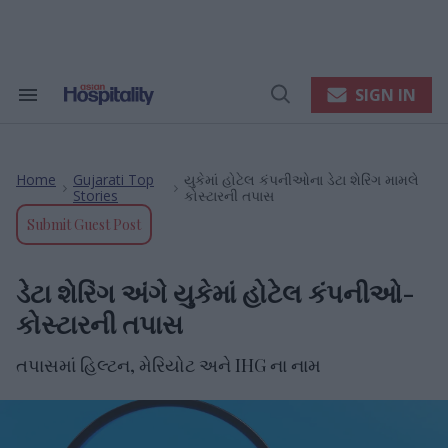
Skip
to
content
e
ch
ion
SIGN IN
Search
Open
gation
&
Search
Section
Navigation
Home
Gujarati Top
યુકેમાં હોટેલ કંપનીઓના ડેટા શેરિંગ મામલે
>
>
Stories
કોસ્ટારની તપાસ
Submit Guest Post
ડેટા શેરિંગ અંગે યુકેમાં હોટેલ કંપનીઓ-
કોસ્ટારની તપાસ
તપાસમાં હિલ્ટન, મેરિયોટ અને IHG ના નામ