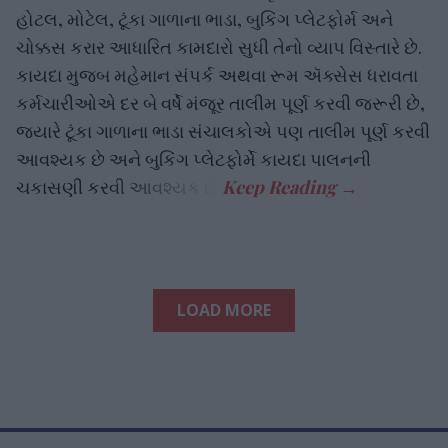
હોટલ, મોટેલ, ટૂંકા ગાળાના ભાડા, બુકિંગ પ્લેટફોર્મ અને
ચોક્કસ કરાર આધારિત કામદારો સુધી તેનો વ્યાપ વિસ્તારે છે.
કાયદા મુજબ મહેમાન સંપર્ક અથવા રૂમ ઍક્સેસ ધરાવતા
કર્મચારીઓએ દર બે વર્ષે મંજૂર તાલીમ પૂર્ણ કરવી જરૂરી છે,
જ્યારે ટૂંકા ગાળાના ભાડા સંચાલકોએ પણ તાલીમ પૂર્ણ કરવી
આવશ્યક છે અને બુકિંગ પ્લેટફોર્મે કાયદા પાલનની
ચકાસણી કરવી આવશ્યક છે.
LOAD MORE