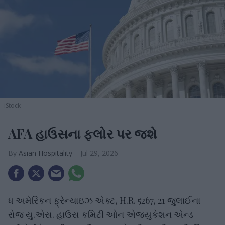
iStock
AFA હાઉસના ફ્લોર પર જશે
Asian Hospitality
Jul 29, 2026
ધ અમેરિકન ફ્રેન્ચાઇઝ એક્ટ, H.R. 5267, 21 જુલાઈના
રોજ યુ.એસ. હાઉસ કમિટી ઓન એજ્યુકેશન એન્ડ