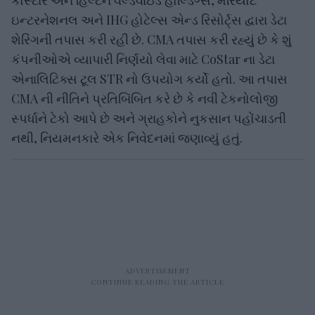
ઇન્ટરનેશનલ અને IHG હોટેલ્સ એન્ડ રિસોર્ટ્સ દ્વારા ડેટા
શેરિંગની તપાસ કરી રહી છે. CMA તપાસ કરી રહ્યું છે કે શું
કંપનીઓએ વ્યાપારી નિર્ણયો લેવા માટે CoStar ના ડેટા
એનાલિટિક્સ ટૂલ STR નો ઉપયોગ કર્યો હતો. આ તપાસ
CMA ની નીતિને પ્રતિબિંબિત કરે છે કે નવી ટેકનોલોજી
સ્પર્ધાને ટેકો આપે છે અને ગ્રાહકોને નુકસાન પહોંચાડતી
નથી, નિયમનકારે એક નિવેદનમાં જણાવ્યું હતું.