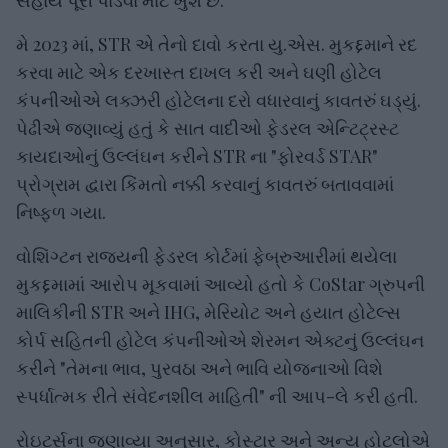
મે 2023 માં, STR એ તેનો દાવો કરતા યુ.એસ. મુકદ્દમાને રદ
કરવા માટે એક દરખાસ્ત દાખલ કરી અને ઘણી હોટેલ
કંપનીઓએ લક્ઝરી હોટેલના દરો વધારવાનું કાવતરું ઘડ્યું.
પેઢીએ જણાવ્યું હતું કે સાત વાદીઓ ફેડરલ એન્ટિટ્રસ્ટ
કાયદાઓનું ઉલ્લંઘન કરીને STR ના "ફોરવર્ડ STAR"
પ્રોગ્રામ દ્વારા કિંમતો નક્કી કરવાનું કાવતરું બતાવવામાં
નિષ્ફળ ગયા.
વોશિંગ્ટન રાજ્યની ફેડરલ કોર્ટમાં ફેબ્રુઆરીમાં થયેલા
મુકદ્દમામાં આરોપ મૂકવામાં આવ્યો હતો કે CoStar ગ્રુપની
માલિકીની STR અને IHG, મેરિયોટ અને હયાત હોટેલ્સ
કોર્પ સહિતની હોટેલ કંપનીઓએ શેરમન એક્ટનું ઉલ્લંઘન
કરીને "તેમના ભાવ, પુરવઠા અને ભાવિ યોજનાઓ વિશે
સ્પર્ધાત્મક રીતે સંવેદનશીલ માહિતી" ની આપ-લે કરી હતી.
રોઇટર્સના જણાવ્યા અનુસાર, કોસ્ટાર અને અન્ય હોટલોએ