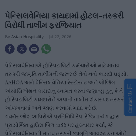
પેન્સિલવેનિયા કાયદામાં હોટલ-તસ્કરી
વિરોધી તાલીમ ફરજિયાત
Asian Hospitality
Jul 22, 2026
પેન્સિલવેનિયાએ હોસ્પિટાલિટી કર્મચારીઓ માટે માનવ
તસ્કરી જાગૃતિ તાલીમની જરૂર છે તેવો નવો કાયદો ઘડ્યો.
AAHOA અને પેન્સિલવેનિયા રેસ્ટોરન્ટ અને લોજિંગ
એસોસિએશને કાયદાનું સ્વાગત કરતાં જણાવ્યું હતું કે તે
Contact Us
હોસ્પિટાલિટી કામદારોને અપાતી તાલીમ શંકાસ્પદ તસ્કરીને
ઓળખવામાં અને જાણ કરવામાં મદદ કરે છે.
ગવર્નર જોશ શાપિરોએ પ્રતિનિધિ રેપ. રેજિના યંગ દ્વારા
પ્રાયોજિત હાઉસ બિલ 1286 પર હસ્તાક્ષર કર્યા, જે
પેન્સિલવેનિયાની માનવ તસ્કરી જાગૃતિ આવશ્યકતાઓને