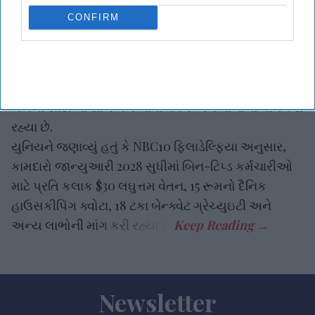
CONFIRM
શેરેટોન ફિલાડેલ્ફિયા ડાઉનટાઉનના કામદારો રવિવારે વર્લ્ડ
કપ સાથે કરારની વાટાઘાટો તૂટી ગયા બાદ હડતાળ પર ઉતર્યા
હતા. યુનાઈટ હિયર લોકલ 274 દ્વારા રજૂ કરાયેલા
કર્મચારીઓ, સેન્ટર સિટીની અન્ય હોટલોમાં પહેલાથી જ
થયેલા સોદાઓ સાથે મેળ ખાતા વેતન અને લાભોની માંગ કરી
રહ્યા છે.
યુનિયને જણાવ્યું હતું કે NBC10 ફિલાડેલ્ફિયા અનુસાર,
કામદારો જાન્યુઆરી 2028 સુધીમાં બિન-ટિપ્ડ કર્મચારીઓ
માટે પ્રતિ કલાક $30 લઘુત્તમ વેતન, 15 રૂમનો દૈનિક
હાઉસકીપિંગ ક્વોટા, 18 ટકા બેન્ક્વેટ ગ્રેચ્યુઇટી અને
અન્ય લાભોની માંગ કરી રહ્યા છે.
Newsletter