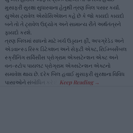
મુસાફરી સુરક્ષા સુધારવાના હેતુથી ત્રણ બિલ પસાર કર્યા.
યુએસ ટ્રાવેલ એસોસિએશન કહે છે કે જો કાયદો કાયદો
બને તો તે ટ્રાવેલ ઉદ્યોગ અને સામાન્ય રીતે અર્થતંત્રને
ફાયદો કરશે.
ત્રણ બિલમાં સાધનો માટે ખર્ચ ઉડ્ડયન ફી, અપગ્રેડેડ અને
એડવાન્સ્ડ રિસ્ક ડિટેક્શન અને સેફ્ટી એક્ટ, રિઈમ્બર્સેબલ
સ્ક્રીનિંગ સર્વિસીસ પ્રોગ્રામ એક્સટેન્શન એક્ટ અને
વન-સ્ટોપ પાયલટ પ્રોગ્રામ એક્સટેન્શન એક્ટનો
સમાવેશ થાય છે. દરેક બિલ હવાઈ મુસાફરી સુરક્ષાના વિવિધ
પાસાઓને સંબોધિત કરે છે.