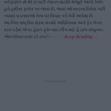
વર્કફોર્સને 18 થી 15 પાર્ટી-લાઇન વોટથી મંજૂરી આપી. બિલ
હવે હાઉસ ફ્લોર પર જાય છે, જ્યાં ઓગસ્ટના રિસેસ પછી
કાયદા ઘડનારાઓ તેના પર વિચાર કરે તેવી અપેક્ષા છે.
આ બિલ રાષ્ટ્રીય શ્રમ સંબંધો અધિનિયમ અને ફેર લેબર
સ્ટાન્ડર્ડ્સ એક્ટ હેઠળ ફ્રેન્ચાઇઝીંગ માટે ફેડરલ સંયુક્ત-
એમ્પ્લોયર સ્ટાન્ડર્ડ સ્થાપિત કરશે.