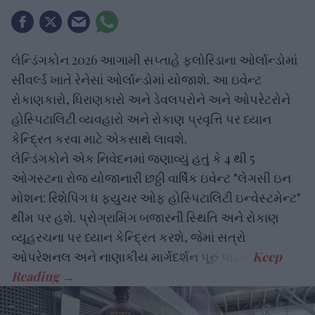
લેન્ડિંગકોન 2026 આગામી સપ્તાહે ફ્લોરિડાના ઓર્લાન્ડોમાં
સીવર્લ્ડ ખાતે રેનેસાં ઓર્લાન્ડોમાં યોજાશે. આ ઇવેન્ટ
રોકાણકારો, ધિરાણકારો અને ડેવલપરોને અને ઓપરેટરોને
હોસ્પિટાલિટી વ્યવહારો અને રોકાણ પ્રવૃત્તિ પર ધ્યાન
કેન્દ્રિત કરવા માટે એકસાથે લાવશે.
લેન્ડિંગકોને એક નિવેદનમાં જણાવ્યું હતું કે 4 થી 5
ઓગસ્ટના રોજ યોજાનારી છઠ્ઠી વાર્ષિક ઇવેન્ટ "લેગસી ઇન
મોશન: રિશેપિંગ ધ ફ્યુચર ઓફ હોસ્પિટાલિટી ઇન્વેસ્ટમેન્ટ"
થીમ પર હશે. પ્રોગ્રામિંગ બજારની સ્થિતિ અને રોકાણ
વ્યૂહરચના પર ધ્યાન કેન્દ્રિત કરશે, જેમાં સત્રો
ઓપરેશનલ અને નાણાકીય માર્ગદર્શન પૂરું પાડશે.