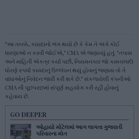
"આ તબક્કે, કાયદાનો ભંગ થયો છે કે કેમ તે અંગે કોઈ
ધારણાઓ ન કરવી જોઈએ," CMA એ જણાવ્યું હતું. "તપાસ
અને માહિતી એકત્ર કર્યા પછી, નિયમનકાર જો કામચલાઉ
ધોરણે સ્પર્ધા કાયદાનું ઉલ્લંઘન થયું હોવાનું જણાય તો તે
વાંધાઓનું નિવેદન જારી કરી શકે છે." સંકળાયેલી કંપનીઓ
CMA ની પૂછપરછમાં સંપૂર્ણ સહયોગ કરી રહી હોવાનું
કહેવાય છે.
GO DEEPER
ઓહાયો મોટેલમાં આગ લાગતા ગુજરાતી
પરિવારના મોત