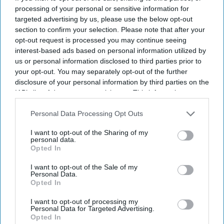
processing of your personal or sensitive information for
targeted advertising by us, please use the below opt-out
section to confirm your selection. Please note that after your
opt-out request is processed you may continue seeing
interest-based ads based on personal information utilized by
us or personal information disclosed to third parties prior to
your opt-out. You may separately opt-out of the further
disclosure of your personal information by third parties on the
IAB’s list of downstream participants. This information may
also be disclosed by us to third parties on the
IAB’s List of
Downstream Participants
that may further disclose it to other
Personal Data Processing Opt Outs
third parties.
I want to opt-out of the Sharing of my
Getty Images
personal data.
Opted In
ફિલાડેલ્ફિયા હોટેલના કામદારોની વર્લ્ડ
I want to opt-out of the Sale of my
કપ દરમિયાન હડતાળ
Personal Data.
Opted In
Asian Hospitality
Jul 01, 2026
I want to opt-out of processing my
Personal Data for Targeted Advertising.
Opted In