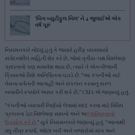
'બિગ બ્યુટીફુલ બિલ' ને 4 જુલાઈએ એક
વર્ષ પૂરું
નિયમનકારે નોંધ્યું હતું કે જ્યારે હરીફ વ્યવસાયો
સંવેદનશીલ માહિતી શેર કરે છે, જેમાં તૃતીય-પક્ષ વિશ્લેષણ
પ્રદાતાનો પણ સમાવેશ થાય છે, ત્યારે તે એકબીજાની
ક્રિયાઓ વિશે અનિશ્ચિતતા ઘટાડે છે. "આ કંપનીઓ માટે
તેમના વર્તનની આગાહી અને સંકલન કરવાનું સરળ
બનાવીને સ્પર્ધાને અસર કરી શકે છે," CMA એ જણાવ્યું હતું.
"કંપનીઓ વ્યાપારી નિર્ણયો લેવામાં મદદ કરવા માટે વિવિધ
પ્રકારના ડેટા વિશ્લેષણ સાધનો અને અ
લ્ગોરિધમ્સનો
ઉપયોગ કરે છે,
" યુકે નિયમનકારે જણાવ્યું હતું. "આનાથી
વધુ તીવ્ર સ્પર્ધા, ઓછા ખર્ચ અને બજારોમાં માંગ અને