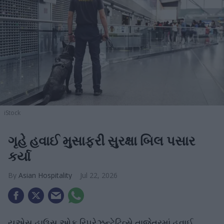
iStock
ગૃહે હવાઈ મુસાફરી સુરક્ષા બિલ પસાર
કર્યા
Asian Hospitality
Jul 22, 2026
યુએસ હાઉસ ઓફ રિપ્રેઝન્ટેટિવ્સે તાજેતરમાં હવાઈ