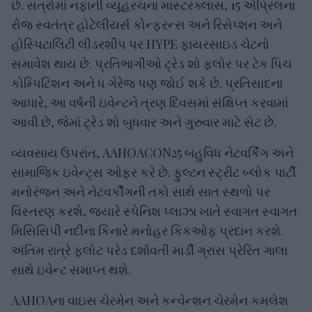
છે. સત્રોમાં નફાની વ્યૂહરચના માસ્ટરક્લાસ, 15 એપ્રિલના
રોજ સ્વતંત્ર હોટેલીયર્સ કોન્ફરન્સ અને રિસેપ્શન અને
હોસ્પિટાલિટી લીડરશીપ પર HYPE ફાયરસાઇડ ચેટનો
સમાવેશ થાય છે. પ્રતિભાગીઓ ટ્રેડ શો ફ્લોર પર ટેક પિચ
કોમ્પિટિશન અને ધ ગેરેજ પણ જોઈ શકે છે. પ્રતિસાદના
આધારે, આ વર્ષની ઇવેન્ટને ત્રણ દિવસમાં સંક્ષિપ્ત કરવામાં
આવી છે, જેમાં ટ્રેડ શો બુધવાર અને ગુરુવાર માટે સેટ છે.
વ્યવસાય ઉપરાંત, AAHOACON25 બહુવિધ નેટવર્કિંગ અને
સામાજિક ઇવેન્ટ્સ ઓફર કરે છે. ફુલ્ટન સ્ટ્રીટ બ્લોક પાર્ટી
મનોરંજન અને નેટવર્કીંગની તકો સાથે સાત સ્થળો પર
વિસ્તરણ કરશે, જ્યારે સ્પેનિશ પ્લાઝા ખાતે સ્વાગત સ્વાગત
મિસિસિપી નદીના કિનારે મનોહર કિકઓફ પ્રદાન કરશે.
અંતિમ રાત્રે ફ્લોટ પરેડ દર્શાવતી માર્ડી ગ્રાસ પ્રેરિત ગાલા
સાથે ઇવેન્ટ સમાપ્ત થશે.
AAHOAના વાઇસ ચેરમેન અને કન્વેન્શન ચેરમેન કમલેશ