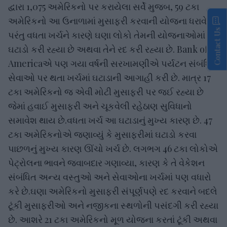
દ્વારા 1,075 અમેરિકનો પર કરાયેલા સર્વે મુજબ, 59 ટકા
અમેરિકનો આ ઉનાળામાં મુસાફરી કરવાની યોજના ધરાવે છે,
Contact Us
પરંતુ વધતા ખર્ચને કારણે ઘણા લોકો તેમની યોજનાઓમાં
ઘટાડો કરી રહ્યા છે અથવા તેને રદ કરી રહ્યા છે. Bank of
Americaએ પણ ગયા વર્ષની સરખામણીએ પર્યટન સંબંધિત
સેવાઓ પર થતા ખર્ચમાં ઘટાડાની આગાહી કરી છે. માત્ર 17
ટકા અમેરિકનો જ એવી મોટી મુસાફરી પર જઈ રહ્યા છે
જેમાં હવાઈ મુસાફરી અને ચૂકવેલી રહેઠાણ સુવિધાનો
સમાવેશ થાય છે.વધતા ખર્ચ આ ઘટાડાનું મુખ્ય કારણ છે. 47
ટકા અમેરિકનોએ જણાવ્યું કે મુસાફરીમાં ઘટાડો કરવા
પાછળનું મુખ્ય કારણ ઊંચો ખર્ચ છે. લગભગ 46 ટકા લોકોએ
પેટ્રોલના ભાવને જવાબદાર ગણાવ્યા, કારણ કે તે વેકેશન
સંબંધિત અન્ય વસ્તુઓ અને સેવાઓના ખર્ચમાં પણ વધારો
કરે છે.ઘણા અમેરિકનો મુસાફરી સંપૂર્ણપણે રદ કરવાને બદલે
ટૂંકી મુસાફરીઓ અને નજીકના સ્થળોની પસંદગી કરી રહ્યા
છે. આશરે 21 ટકા અમેરિકનો મૂળ યોજના કરતાં ટૂંકી અથવા