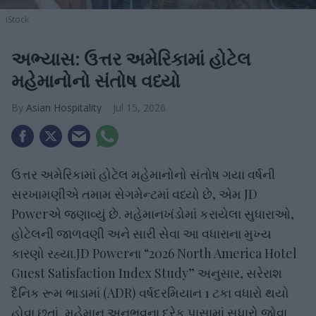
iStock
અભ્યાસ: ઉત્તર અમેરિકામાં હોટેલ
મહેમાનોનો સંતોષ વધ્યો
Asian Hospitality
Jul 15, 2026
ઉત્તર અમેરિકામાં હોટેલ મહેમાનોનો સંતોષ ગયા વર્ષની
સરખામણીએ તમામ સેગમેન્ટમાં વધ્યો છે, એમ JD
Powerએ જણાવ્યું છે. મહેમાનખંડોમાં કરાયેલા સુધારાઓ,
હોટેલની જાળવણી અને સારી સેવા આ વધારાના મુખ્ય
કારણો રહ્યા.JD Powerના “2026 North America Hotel
Guest Satisfaction Index Study” અનુસાર, સરેરાશ
દૈનિક રૂમ ભાડામાં (ADR) વર્ષદરમિયાન 1 ટકા વધારો થયો
હોવા છતાં, મહેમાન અનુભવના દરેક પાસામાં સુધારો જોવા