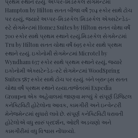
પ્રથમ સ્થાને રહ્યું. અપ્પર-મિડસ્કેલ સેગમેન્ટમાં
Hampton by Hilton સતત બીજા વર્ષે 704 સ્કોર સાથે ટોચ
પર રહ્યું, જ્યારે અપ્પર-મિડસ્કેલ/મિડસ્કેલ એક્સટેન્ડેડ-
સ્ટે સેગમેન્ટમાં Home2 Suites by Hilton સતત ચોથા વર્ષે
700 સ્કોર સાથે પ્રથમ સ્થાને રહ્યું.મિડસ્કેલ સેગમેન્ટમાં
Tru by Hilton સતત ચોથા વર્ષે 695 સ્કોર સાથે પ્રથમ
સ્થાને રહ્યું. ઇકોનોમી સેગમેન્ટમાં Microtel by
Wyndham 637 સ્કોર સાથે પ્રથમ સ્થાને રહ્યું, જ્યારે
ઇકોનોમી એક્સટેન્ડેડ-સ્ટે સેગમેન્ટમાં WoodSpring
Suites 587 સ્કોર સાથે ટોચ પર રહ્યું. બંને બ્રાન્ડ્સ સતત
ચોથા વર્ષે પ્રથમ સ્થાને રહ્યા.તાજેતરમાં Expedia
Groupના એક અહેવાલમાં જાણવા મળ્યું કે સંપૂર્ણ ડિજિટલ
કનેક્ટિવિટી હોટેલોના આવક, કામગીરી અને ઇન્વેન્ટરી
મેનેજમેન્ટમાં સુધારો લાવે છે. સંપૂર્ણ કનેક્ટિવિટી ધરાવતી
હોટેલોએ વધુ સારું પ્રદર્શન, ઓછી અડચણો અને
કામગીરીમાં વધુ વિશ્વાસ નોંધાવ્યો.