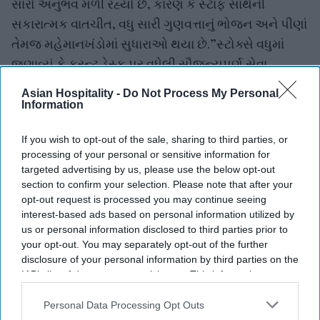
સારો અનુભવ મળી રહ્યો છે, કારણ કે સ્ટાફ સાથેની
સકારાત્મક વાતચીત, વધુ સારી ગુણવત્તાનું ભોજન અને પીણાં
તેમજ મહેમાનખંડોમાં સુધારાઓ થયા છે.”સ્ટોક્સે વધુમાં
જણાવ્યું કે ફ્રન્ટ ડેસ્ક પર વધેલી સૌજન્યપૂર્ણ સેવા,
મહેમાનોની વિનંતીઓ પર વધુ ઝડપી પ્રતિસાદ અને સ્વિમિંગ
Asian Hospitality -
Do Not Process My Personal
પૂલ તથા ફિટનેસ સેન્ટર જેવી સુવિધાઓની સારી જાળવણી
Information
પણ મહેમાનોના સંતોષમાં વધારો થવાના કારણો છે. ઉપરાંત,
If you wish to opt-out of the sale, sharing to third parties, or
કૃત્રિમ બુદ્ધિ (AI) આધારિત સાધનોએ પણ તેમાં મહત્વપૂર્ણ
processing of your personal or sensitive information for
ભૂમિકા ભજવી છે.અભ્યાસ મુજબ, કુલ મહેમાન સંતોષ 13
targeted advertising by us, please use the below opt-out
પોઇન્ટ વધીને 1,000માંથી 665 થયો છે. ચૂકવેલી કિંમતની
section to confirm your selection. Please note that after your
opt-out request is processed you may continue seeing
સામે મળતા મૂલ્યમાં સૌથી મોટો વધારો (18 પોઇન્ટ) નોંધાયો,
interest-based ads based on personal information utilized by
જ્યારે ખાદ્ય અને પીણાં તથા હોટેલની સુવિધાઓ બંનેમાં 14
us or personal information disclosed to third parties prior to
પોઇન્ટનો વધારો નોંધાયો.અભ્યાસમાં એ પણ જાણવા મળ્યું
your opt-out. You may separately opt-out of the further
disclosure of your personal information by third parties on the
કે સ્ટ્રીમિંગ સુવિધાવાળા સ્માર્ટ ટીવી હવે મહેમાનોની
IAB’s list of downstream participants. This information may
સામાન્ય અપેક્ષા બની રહ્યા છે. આવી સુવિધા ધરાવતી
also be disclosed by us to third parties on the
IAB’s List of
હોટેલોની સંખ્યા વધીને 74 ટકા થઈ છે, જ્યારે તેનો ઉપયોગ
Downstream Participants
that may further disclose it to other
Personal Data Processing Opt Outs
third parties.