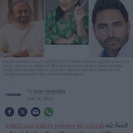
AAHOA કન્વેન્શન એન્ડ ટ્રેડ શો 2025 15-17 એપ્રિલ દરમિયાન ન્યૂ ઓર્લિયન્સમાં "નવા
વિચારો, નવી તકો, ન્યૂ ઓર્લિયન્સ" થીમ હેઠળ સેટ કરવામાં આવ્યો છે. મુખ્ય વક્તાઓમાં,
ડાબેથી, ગુરુદેવ શ્રી શ્રી રવિશંકર, સ્ટેન્ડ-અપ કોમેડિયન અને લેખક ઝરણા ગર્ગ અને
"હોલીવુડના બ્રાન્ડફાધર" રોહન ઓઝાનો સમાવેશ થાય છે
By
Asian Hospitality
Mar 26, 2025
AAHOA 2025 AAHOA કન્વેન્શન એન્ડ ટ્રેડ શો
માટે તૈયારી