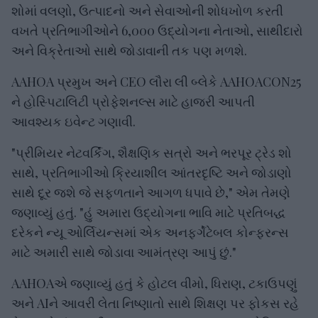
શોમાં વલણો, ઉત્પાદનો અને સેવાઓની શોધખોળ કરતી
વખતે પ્રતિભાગીઓને 6,000 ઉદ્યોગના નેતાઓ, સાથીદારો
અને વિક્રેતાઓ સાથે જોડાવાની તક પણ મળશે.
AAHOA પ્રમુખ અને CEO લૌરા લી બ્લેકે AAHOACON25
ને હોસ્પિટાલિટી પ્રોફેશનલ્સ માટે હાજરી આપતી
આવશ્યક ઇવેન્ટ ગણાવી.
"પ્રીમિયર નેટવર્કિંગ, શૈક્ષણિક સત્રો અને ભરપૂર ટ્રેડ શો
સાથે, પ્રતિભાગીઓ ક્રિયાશીલ આંતરદૃષ્ટિ અને જોડાણો
સાથે દૂર જશે જે સફળતાને આગળ ધપાવે છે," એમ તેમણે
જણાવ્યું હતું. "હું અમારા ઉદ્યોગના ભાવિ માટે પ્રતિબદ્ધ
દરેકને ન્યૂ ઓર્લિયન્સમાં એક અનફર્ગેટેબલ કોન્ફરન્સ
માટે અમારી સાથે જોડાવા આમંત્રણ આપું છું."
AAHOAએ જણાવ્યું હતું કે હોટલ વીમો, ધિરાણ, ટકાઉપણું
અને AIને આવરી લેતા નિષ્ણાતો સાથે શિક્ષણ પર ફોકસ રહે