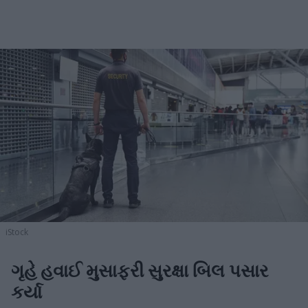
iStock
ગૃહે હવાઈ મુસાફરી સુરક્ષા બિલ પસાર
કર્યા