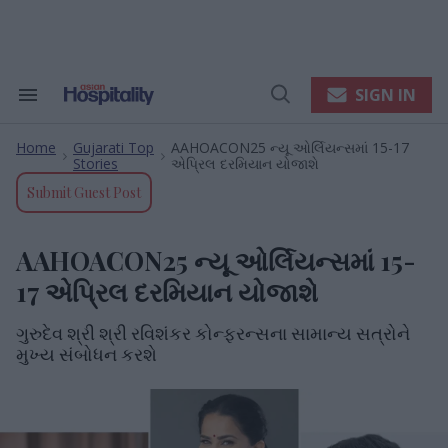
Skip
to
content
e
ch
ion
SIGN IN
Search
Open
gation
&
Search
Section
Home
Gujarati Top
AAHOACON25 ન્યૂ ઓર્લિયન્સમાં 15-17
Navigation
>
>
Stories
એપ્રિલ દરમિયાન યોજાશે
Submit Guest Post
AAHOACON25 ન્યૂ ઓર્લિયન્સમાં 15-
17 એપ્રિલ દરમિયાન યોજાશે
ગુરુદેવ શ્રી શ્રી રવિશંકર કોન્ફરન્સના સામાન્ય સત્રોને
મુખ્ય સંબોધન કરશે