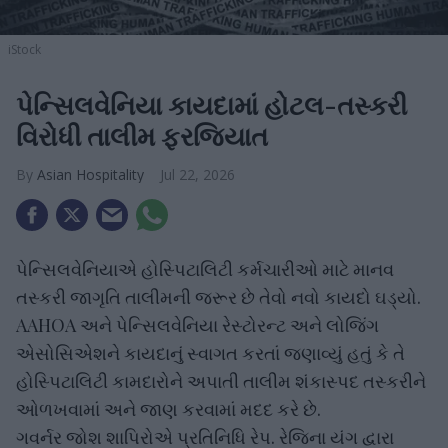
iStock
પેન્સિલવેનિયા કાયદામાં હોટલ-તસ્કરી
વિરોધી તાલીમ ફરજિયાત
Asian Hospitality
Jul 22, 2026
પેન્સિલવેનિયાએ હોસ્પિટાલિટી કર્મચારીઓ માટે માનવ
તસ્કરી જાગૃતિ તાલીમની જરૂર છે તેવો નવો કાયદો ઘડ્યો.
AAHOA અને પેન્સિલવેનિયા રેસ્ટોરન્ટ અને લોજિંગ
એસોસિએશને કાયદાનું સ્વાગત કરતાં જણાવ્યું હતું કે તે
હોસ્પિટાલિટી કામદારોને અપાતી તાલીમ શંકાસ્પદ તસ્કરીને
ઓળખવામાં અને જાણ કરવામાં મદદ કરે છે.
ગવર્નર જોશ શાપિરોએ પ્રતિનિધિ રેપ. રેજિના યંગ દ્વારા