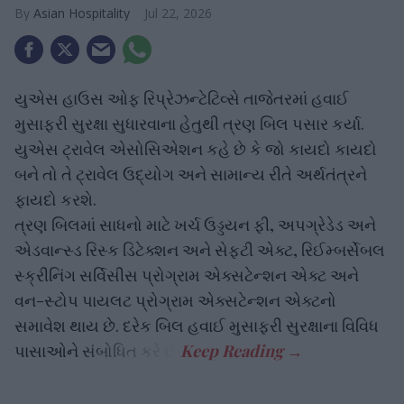
Asian Hospitality
Jul 22, 2026
યુએસ હાઉસ ઓફ રિપ્રેઝન્ટેટિવ્સે તાજેતરમાં હવાઈ
મુસાફરી સુરક્ષા સુધારવાના હેતુથી ત્રણ બિલ પસાર કર્યા.
યુએસ ટ્રાવેલ એસોસિએશન કહે છે કે જો કાયદો કાયદો
બને તો તે ટ્રાવેલ ઉદ્યોગ અને સામાન્ય રીતે અર્થતંત્રને
ફાયદો કરશે.
ત્રણ બિલમાં સાધનો માટે ખર્ચ ઉડ્ડયન ફી, અપગ્રેડેડ અને
એડવાન્સ્ડ રિસ્ક ડિટેક્શન અને સેફ્ટી એક્ટ, રિઈમ્બર્સેબલ
સ્ક્રીનિંગ સર્વિસીસ પ્રોગ્રામ એક્સટેન્શન એક્ટ અને
વન-સ્ટોપ પાયલટ પ્રોગ્રામ એક્સટેન્શન એક્ટનો
સમાવેશ થાય છે. દરેક બિલ હવાઈ મુસાફરી સુરક્ષાના વિવિધ
પાસાઓને સંબોધિત કરે છે.