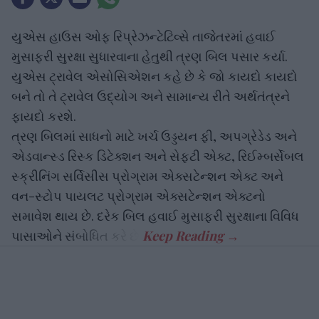
યુએસ હાઉસ ઓફ રિપ્રેઝન્ટેટિવ્સે તાજેતરમાં હવાઈ
મુસાફરી સુરક્ષા સુધારવાના હેતુથી ત્રણ બિલ પસાર કર્યા.
યુએસ ટ્રાવેલ એસોસિએશન કહે છે કે જો કાયદો કાયદો
બને તો તે ટ્રાવેલ ઉદ્યોગ અને સામાન્ય રીતે અર્થતંત્રને
ફાયદો કરશે.
ત્રણ બિલમાં સાધનો માટે ખર્ચ ઉડ્ડયન ફી, અપગ્રેડેડ અને
એડવાન્સ્ડ રિસ્ક ડિટેક્શન અને સેફ્ટી એક્ટ, રિઈમ્બર્સેબલ
સ્ક્રીનિંગ સર્વિસીસ પ્રોગ્રામ એક્સટેન્શન એક્ટ અને
વન-સ્ટોપ પાયલટ પ્રોગ્રામ એક્સટેન્શન એક્ટનો
સમાવેશ થાય છે. દરેક બિલ હવાઈ મુસાફરી સુરક્ષાના વિવિધ
પાસાઓને સંબોધિત કરે છે.