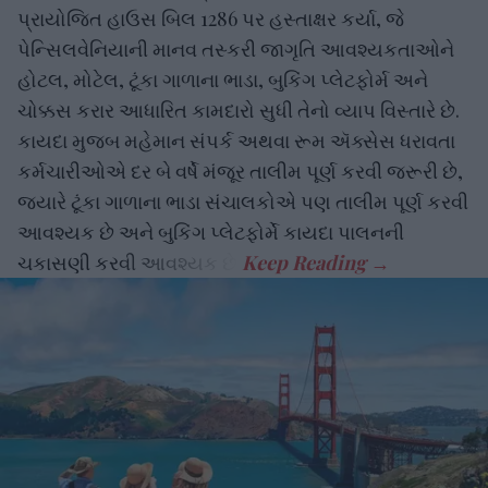
પ્રાયોજિત હાઉસ બિલ 1286 પર હસ્તાક્ષર કર્યા, જે
પેન્સિલવેનિયાની માનવ તસ્કરી જાગૃતિ આવશ્યકતાઓને
હોટલ, મોટેલ, ટૂંકા ગાળાના ભાડા, બુકિંગ પ્લેટફોર્મ અને
ચોક્કસ કરાર આધારિત કામદારો સુધી તેનો વ્યાપ વિસ્તારે છે.
કાયદા મુજબ મહેમાન સંપર્ક અથવા રૂમ ઍક્સેસ ધરાવતા
કર્મચારીઓએ દર બે વર્ષે મંજૂર તાલીમ પૂર્ણ કરવી જરૂરી છે,
જ્યારે ટૂંકા ગાળાના ભાડા સંચાલકોએ પણ તાલીમ પૂર્ણ કરવી
આવશ્યક છે અને બુકિંગ પ્લેટફોર્મે કાયદા પાલનની
ચકાસણી કરવી આવશ્યક છે.