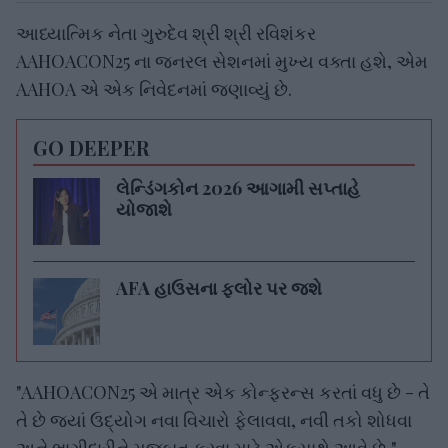
આધ્યાત્મિક નેતા ગુરુદેવ શ્રી શ્રી રવિશંકર
AAHOACON25 ના જનરલ સેશનમાં મુખ્ય વક્તા હશે, એમ
AAHOA એ એક નિવેદનમાં જણાવ્યું છે.
GO DEEPER
લેન્ડિંગકોન 2026 આગામી સપ્તાહે
યોજાશે
AFA હાઉસના ફ્લોર પર જશે
"AAHOACON25 એ માત્ર એક કોન્ફરન્સ કરતાં વધુ છે - તે
તે છે જ્યાં ઉદ્યોગ નવા વિચારો ફેલાવવા, નવી તકો શોધવા
અને ભાગીદારીને મજબૂત કરવા માટે એકસાથે આવે છે,"