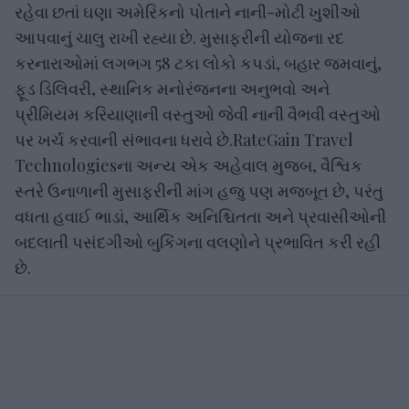
રહેવા છતાં ઘણા અમેરિકનો પોતાને નાની-મોટી ખુશીઓ
આપવાનું ચાલુ રાખી રહ્યા છે. મુસાફરીની યોજના રદ
કરનારાઓમાં લગભગ 58 ટકા લોકો કપડાં, બહાર જમવાનું,
ફૂડ ડિલિવરી, સ્થાનિક મનોરંજનના અનુભવો અને
પ્રીમિયમ કરિયાણાની વસ્તુઓ જેવી નાની વૈભવી વસ્તુઓ
પર ખર્ચ કરવાની સંભાવના ધરાવે છે.RateGain Travel
Technologiesના અન્ય એક અહેવાલ મુજબ, વૈશ્વિક
સ્તરે ઉનાળાની મુસાફરીની માંગ હજુ પણ મજબૂત છે, પરંતુ
વધતા હવાઈ ભાડાં, આર્થિક અનિશ્ચિતતા અને પ્રવાસીઓની
બદલાતી પસંદગીઓ બુકિંગના વલણોને પ્રભાવિત કરી રહી
છે.