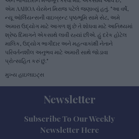
એમ AAHOA ચેરમેન મિરાજ પટેલે જણાવ્યું હતું. "આ વર્ષે,
ન્યૂ ઓર્લિયન્સની વાઇબ્રન્ટ પૃષ્ઠભૂમિ સામે સેટ, અમે
અમારા ઉદ્યોગ માટે આગળ શું છે તે શોધવા માટે આતિથ્યમાં
શ્રેષ્ઠ દિમાગને એકસાથે લાવી રહ્યાં છીએ. હું દરેક હોટેલ
માલિક, ઉદ્યોગ ભાગીદાર અને મહત્વાકાંક્ષી નેતાને
પરિવર્તનશીલ અનુભવ માટે અમારી સાથે જોડાવા
પ્રોત્સાહિત કરું છું."
મુખ્ય હાઇલાઇટ્સ
Newsletter
Subscribe To Our Weekly
Newsletter Here