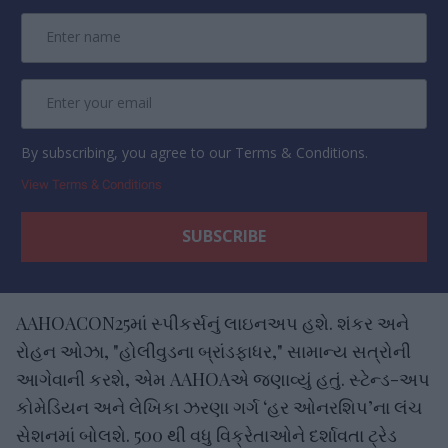
By subscribing, you agree to our Terms & Conditions.
View Terms & Conditions
AAHOACON25માં સ્પીકર્સનું લાઇનઅપ હશે. શંકર અને
રોહન ઓઝા, "હોલીવુડના બ્રાંડફાધર," સામાન્ય સત્રોની
આગેવાની કરશે, એમ AAHOAએ જણાવ્યું હતું. સ્ટેન્ડ-અપ
કોમેડિયન અને લેખિકા ઝરણા ગર્ગ ‘હર ઓનરશિપ’ના લંચ
સેશનમાં બોલશે. 500 થી વધુ વિક્રેતાઓને દર્શાવતા ટ્રેડ