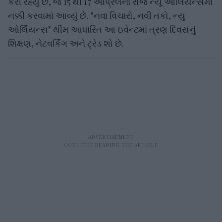
કરી રહ્યું છે, જે 15 થી 17 એપ્રિલના રોજ ન્યૂ ઓર્લિયન્સમાં
નક્કી કરવામાં આવ્યું છે. "નવા વિચારો, નવી તકો, ન્યુ
ઓર્લિયન્સ" થીમ આધારિત આ ઇવેન્ટમાં ત્રણ દિવસનું
શિક્ષણ, નેટવર્કિંગ અને ટ્રેડ શો છે.