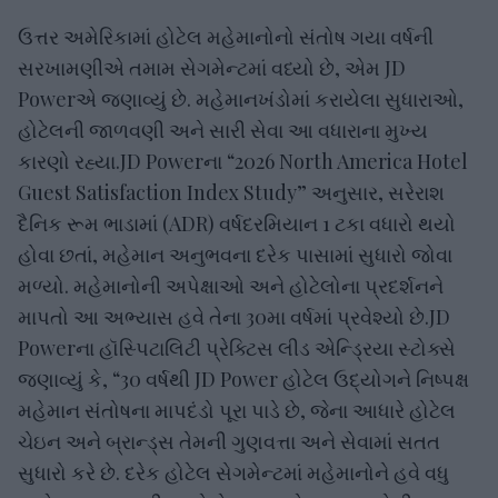
ઉત્તર અમેરિકામાં હોટેલ મહેમાનોનો સંતોષ ગયા વર્ષની
સરખામણીએ તમામ સેગમેન્ટમાં વધ્યો છે, એમ JD
Powerએ જણાવ્યું છે. મહેમાનખંડોમાં કરાયેલા સુધારાઓ,
હોટેલની જાળવણી અને સારી સેવા આ વધારાના મુખ્ય
કારણો રહ્યા.JD Powerના “2026 North America Hotel
Guest Satisfaction Index Study” અનુસાર, સરેરાશ
દૈનિક રૂમ ભાડામાં (ADR) વર્ષદરમિયાન 1 ટકા વધારો થયો
હોવા છતાં, મહેમાન અનુભવના દરેક પાસામાં સુધારો જોવા
મળ્યો. મહેમાનોની અપેક્ષાઓ અને હોટેલોના પ્રદર્શનને
માપતો આ અભ્યાસ હવે તેના 30મા વર્ષમાં પ્રવેશ્યો છે.JD
Powerના હૉસ્પિટાલિટી પ્રેક્ટિસ લીડ એન્ડ્રિયા સ્ટોક્સે
જણાવ્યું કે, “30 વર્ષથી JD Power હોટેલ ઉદ્યોગને નિષ્પક્ષ
મહેમાન સંતોષના માપદંડો પૂરા પાડે છે, જેના આધારે હોટેલ
ચેઇન અને બ્રાન્ડ્સ તેમની ગુણવત્તા અને સેવામાં સતત
સુધારો કરે છે. દરેક હોટેલ સેગમેન્ટમાં મહેમાનોને હવે વધુ