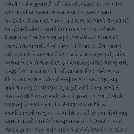
ઓછી ખર્ચાળ મુસાફરી કરી રહ્યા છે, જ્યારે 20 ટકા લોકો
એક દિવસીય પ્રવાસ અથવા સ્થાનિક ફરવા જવાની
પસંદગી કરી રહ્યા છે. અન્ય 14 ટકા લોકો આખો ઉનાળો ઘરે
જ રહેવાની યોજના ધરાવે છે.Omnisendના ઇ-કોમર્સ
નિષ્ણાત માર્ટી બાઉરે જણાવ્યું કે, “અમેરિકનો ઉનાળાનો
આનંદ છોડતા નથી. તેઓ માત્ર એ વિચાર છોડીને આગળ
વધી રહ્યા છે કે યાદગાર વેકેશન માટે હવાઈ મુસાફરી, હોટેલ
અથવા ભારે ખર્ચ જરૂરી છે. હવે વેકેશનનું બજેટ એકલું નથી
રહ્યું; તે વધતા ઇંધણ ખર્ચ, કરિયાણાના બિલ અને અન્ય
દૈનિક ખર્ચ સાથે સ્પર્ધા કરી રહ્યું છે, જેને અવગણવું વધુ
મુશ્કેલ બન્યું છે.”જે લોકો મુસાફરી નથી કરતા, તેઓ તે
પૈસા બચાવીને રાખતા નથી. આશરે 40 થી 47 ટકા લોકોએ
જણાવ્યું કે તેઓ તે નાણાં કરિયાણા અથવા દૈનિક
જરૂરિયાતોની વસ્તુઓ પર ખર્ચશે. 20 થી 28 ટકા લોકો ભાડું
અથવા ગૃહલોન (મોર્ટગેજ) ચૂકવવામાં તેનો ઉપયોગ કરશે,
જ્યારે 23 ટકા લોકો દેવું ઘટાડવા માટે તેનો ઉપયોગ કરશે.ઘરે