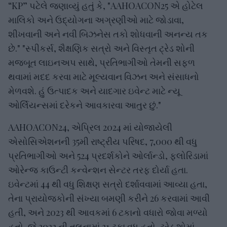
“KP” પટેલે જણાવ્યું હતું કે, "AAHOACON25 એ હોટેલ
માલિકો અને ઉદ્યોગના અગ્રણીઓ માટે જોડાવા,
શીખવાની અને નવી બિઝનેસ તકો શોધવાની અનન્ય તક
છે." "સ્પીકર્સ, શૈક્ષણિક સત્રો અને વિસ્તૃત ટ્રેડ શોની
મજબૂત લાઇનઅપ સાથે, પ્રતિભાગીઓ તેમની સફળ
થવામાં મદદ કરવા માટે મૂલ્યવાન વિઝન અને સંસાધનો
મેળવશે. હું ઉત્પાદક અને યાદગાર ઇવેન્ટ માટે ન્યૂ
ઓર્લિયન્સમાં દરેકને આવકારવા આતુર છું."
AAHOACON24, એપ્રિલ 2024 માં યોજાયેલી
એસોસિએશનની 35મી રાષ્ટ્રીય પરિષદ, 7,000 થી વધુ
પ્રતિભાગીઓ અને 524 પ્રદર્શકોને ઓર્લાન્ડો, ફ્લોરિડામાં
ઓરેન્જ કાઉન્ટી કન્વેન્શન સેન્ટર તરફ દોર્યા હતા.
ઇવેન્ટમાં 44 થી વધુ શિક્ષણ સત્રો દર્શાવવામાં આવ્યા હતા,
તેના પ્રાયોજકોની સંખ્યા બમણી કરીને 26 કરવામાં આવી
હતી, અને 2023 થી આવકમાં 6 ટકાનો વધારો જોવા મળ્યો
હતો, જે 2022 ની તુલનામાં 31 ટકા વધુ હતો. ટ્રેડ શોમાં