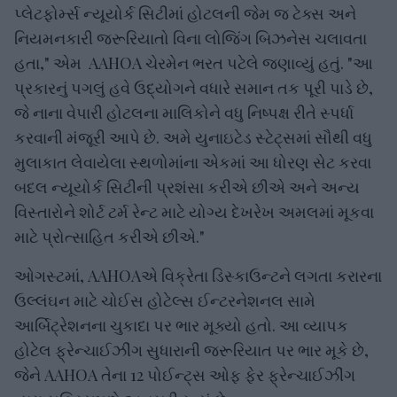
પ્લેટફોર્મ્સ ન્યૂયોર્ક સિટીમાં હોટલની જેમ જ ટેક્સ અને
નિયમનકારી જરૂરિયાતો વિના લોજિંગ બિઝનેસ ચલાવતા
હતા," એમ AAHOA ચેરમેન ભરત પટેલે જણાવ્યું હતું. "આ
પ્રકારનું પગલું હવે ઉદ્યોગને વધારે સમાન તક પૂરી પાડે છે,
જે નાના વેપારી હોટલના માલિકોને વધુ નિષ્પક્ષ રીતે સ્પર્ધા
કરવાની મંજૂરી આપે છે. અમે યુનાઇટેડ સ્ટેટ્સમાં સૌથી વધુ
મુલાકાત લેવાયેલા સ્થળોમાંના એકમાં આ ધોરણ સેટ કરવા
બદલ ન્યૂયોર્ક સિટીની પ્રશંસા કરીએ છીએ અને અન્ય
વિસ્તારોને શોર્ટ ટર્મ રેન્ટ માટે યોગ્ય દેખરેખ અમલમાં મૂકવા
માટે પ્રોત્સાહિત કરીએ છીએ."
ઓગસ્ટમાં, AAHOAએ વિક્રેતા ડિસ્કાઉન્ટને લગતા કરારના
ઉલ્લંઘન માટે ચોઈસ હોટેલ્સ ઈન્ટરનેશનલ સામે
આર્બિટ્રેશનના ચુકાદા પર ભાર મૂક્યો હતો. આ વ્યાપક
હોટેલ ફ્રેન્ચાઈઝીંગ સુધારાની જરૂરિયાત પર ભાર મૂકે છે,
જેને AAHOA તેના 12 પોઈન્ટ્સ ઓફ ફેર ફ્રેન્ચાઈઝીંગ