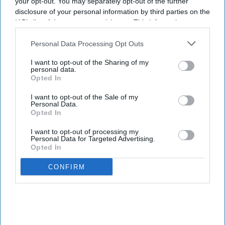
programs.
your opt-out. You may separately opt-out of the further
disclosure of your personal information by third parties on the
IAB’s list of downstream participants. This information may
also be disclosed by us to third parties on the
IAB’s List of
Downstream Participants
that may further disclose it to other
Personal Data Processing Opt Outs
Newsletter
third parties.
I want to opt-out of the Sharing of my
personal data.
Opted In
Subscribe to our weekly newsletter here
I want to opt-out of the Sale of my
Personal Data.
Opted In
I want to opt-out of processing my
Personal Data for Targeted Advertising.
Opted In
By subscribing, you agree to our Terms & Conditions.
CONFIRM
View Terms & Conditions