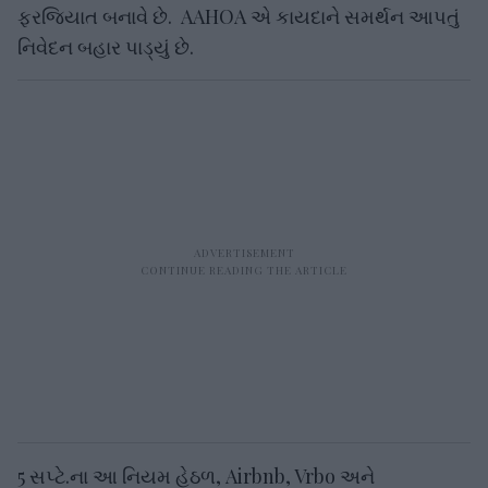
ફરજિયાત બનાવે છે. AAHOA એ કાયદાને સમર્થન આપતું
નિવેદન બહાર પાડ્યું છે.
5 સપ્ટે.ના આ નિયમ હેઠળ, Airbnb, Vrbo અને