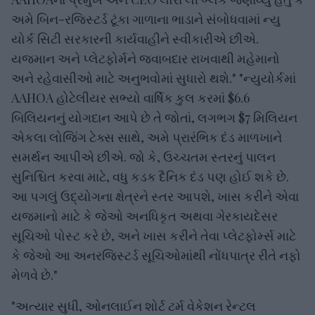
અમે બિન-રજિસ્ટર્ડ ટૂંકા ગાળાના ભાડાને સંબોધવામાં ન્યુ
યોર્ક સિટી સરકારની કાર્યવાહીને સ્વીકારીએ છીએ.
યજમાન અને પ્લેટફોર્મને જવાબદાર રાખવાથી મહેમાનો
અને રહેવાસીઓ માટે અનુભવોમાં સુધારો થશે." "ન્યુયોર્કમાં
AAHOA હોટેલીયર સભ્યો વાર્ષિક કુલ કરમાં $6.6
બિલિયનનું યોગદાન આપે છે તે જોતાં, લગભગ $7 મિલિયન
એકલા લોજિંગ ટેક્સ સાથે, અમે પ્રારંભિક દંડ માળખાને
સમર્થન આપીએ છીએ. જો કે, ઉચ્ચતમ સ્તરનું પાલન
સુનિશ્ચિત કરવા માટે, વધુ કડક દૈનિક દંડ પણ હોઈ શકે છે.
આ પગલું ઉદ્યોગના ક્ષેત્રને સ્તર આપશે, ખાસ કરીને એવા
યજમાનો માટે કે જેઓ અનધિકૃત અથવા ગેરકાયદેસર
સૂચિઓ પોસ્ટ કરે છે, અને ખાસ કરીને તેવા પ્લેટફોર્મ્સ માટે
કે જેઓ આ અનરજિસ્ટર્ડ સૂચિઓમાંથી નોંધપાત્ર રીતે નફો
મેળવે છે."
"અત્યાર સુધી, ઓનલાઈન શોર્ટ ટર્મ વેકેશન રેન્ટલ