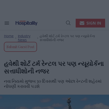
Skip
to
content
e
ch
ion
SIGN IN
Search
Open
gation
&
Search
Section
Home
Industry
હવેથી શોર્ટ ટર્મ રેન્ટલ પર પણ ન્યૂયોર્કના
Navigation
>
>
News
સત્તાધીશોની નજર
Submit Guest Post
હવેથી શોર્ટ ટર્મ રેન્ટલ પર પણ ન્યૂયોર્કના
સત્તાધીશોની નજર
નવા નિયમો મુજબ 30 દિવસથી પણ ઓછા રેન્ટની શહેરમાં
નોંધણી કરાવવી પડશે