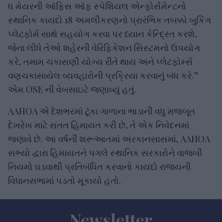
ધ મેયરની ઑફિસ ઑફ સ્પેશિયલ એન્ફોર્સમેન્ટનો
સ્થાનિક કાયદો 18 અમલીકરણનો પ્રારંભિક તબક્કો બુકિંગ
પ્લેટફોર્મ સાથે સહયોગ કરવા પર ધ્યાન કેન્દ્રિત કરશે,
જેના લીધે તેઓ શહેરની વેરિફિકેશન સિસ્ટમનો ઉપયોગ
કરે, તમામ ચકાસણી યોગ્ય રીતે થાય અને પ્લેટફોર્મ્સ
વણચકાસાયેલ વ્યવહારોની પ્રક્રિયા કરવાનું બંધ કરે.”
એમ OSE ની વેબસાઇટે જણાવ્યું હતું.
AAHOA એ દેશભરમાં ટૂંકા ગાળાના ભાડાની વધુ મજબૂત
દેખરેખ માટે સતત હિમાયત કરી છે, તે એક નિવેદનમાં
જણાવે છે. આ વર્ષની શરૂઆતમાં અરકાનસાસમાં, AAHOA
સભ્યો દ્વારા હિમાયતને પગલે સ્થાનિક સરકારોને વાજબી
નિયમો ઘડવાથી પ્રતિબંધિત કરવાનો કાયદો રાજ્યની
વિધાનસભામાં પડતો મૂકાયો હતો.
Newsletter