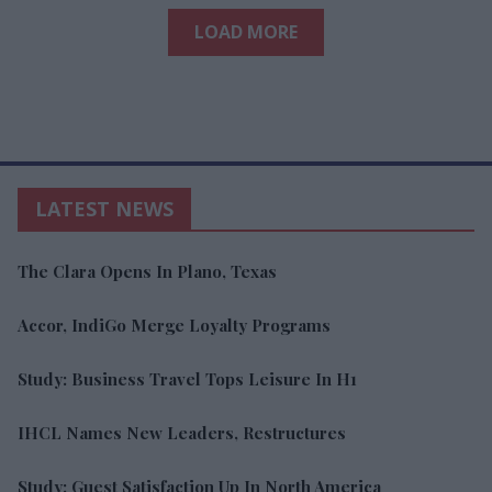
LOAD MORE
LATEST NEWS
The Clara Opens In Plano, Texas
Accor, IndiGo Merge Loyalty Programs
Study: Business Travel Tops Leisure In H1
IHCL Names New Leaders, Restructures
Study: Guest Satisfaction Up In North America