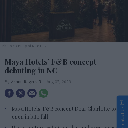
Photo courtesy of Nice Day
Maya Hotels’ F&B concept
debuting in NC
Vishnu Rageev R.
Aug 05, 2026
Maya Hotels’ F&B concept Dear Charlotte to
Contact Us
open in late fall.
It is a rooftop restaurant, bar and event space.