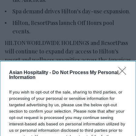
Spa demand drives Hilton's day-use expansion.
Hilton, ResortPass launch Off Hours pool
events.
HILTON WORLDWIDE HOLDINGS and ResortPass
will continue to expand day access to Hilton's
resort and wellness amenities across the Americas
for three years. Locals and travelers will have
Asian Hospitality -
Do Not Process My Personal
access to pools, spas, fitness centers, private
Information
cabanas and resort experiences.
If you wish to opt-out of the sale, sharing to third parties, or
Hilton expanded its offerings in response to
processing of your personal or sensitive information for
changing traveler and consumer preferences,
the
targeted advertising by us, please use the below opt-out
company said in a statement
. Growing demand for
section to confirm your selection. Please note that after your
opt-out request is processed you may continue seeing
spa and wellness offerings prompted Hilton
interest-based ads based on personal information utilized by
properties to expand their day-use wellness
us or personal information disclosed to third parties prior to