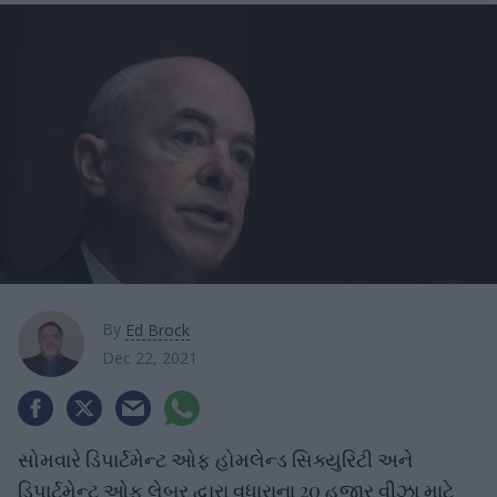
By
Ed Brock
Dec 22, 2021
સોમવારે ડિપાર્ટમેન્ટ ઓફ હોમલેન્ડ સિક્યુરિટી અને
ડિપાર્ટમેન્ટ ઓફ લેબર દ્વારા વધારાના 20 હજાર વીઝા માટે