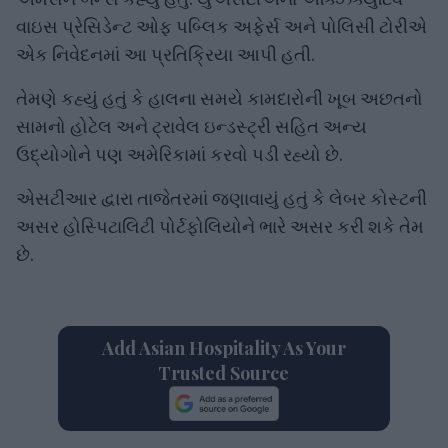
વાઇસ પ્રેસિડેન્ટ ઓફ પબ્લિક અફેર્સ અને પોલિસી ટોરીએ
એક નિવેદનમાં આ પ્રતિક્રિયા આપી હતી.
તેમણે કહ્યું હતું કે હાલના સમયે કામદારોની ખૂબ અછતનો
સામનો હોટેલ અને ટ્રાવેલ ઇન્ડસ્ટ્રી સહિત અન્ય
ઉદ્યોગોને પણ અમેરિકામાં કરવો પડી રહ્યો છે.
એસટીઆર દ્વારા તાજેતરમાં જણાવાયું હતું કે લેબર કોસ્ટની
અસર હોસ્પિટાલિટી પોર્ટફોલિયોને ભારે અસર કરી શકે તેમ
છે.
Add Asian Hospitality As Your
Trusted Source