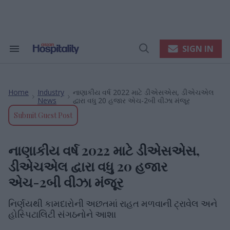
Skip
to
content
e
ch
ion
SIGN IN
Search
Open
gation
&
Search
Section
Navigation
Home
Industry
નાણાકીય વર્ષ 2022 માટે ડીએસએસ, ડીએચએલ
>
>
News
દ્વારા વધુ 20 હજાર એચ-2બી વીઝા મંજૂર
Submit Guest Post
નાણાકીય વર્ષ 2022 માટે ડીએસએસ,
ડીએચએલ દ્વારા વધુ 20 હજાર
એચ-2બી વીઝા મંજૂર
નિર્ણયથી કામદારોની અછતમાં રાહત મળવાની ટ્રાવેલ અને
હોસ્પિટાલિટી સંગઠનોને આશા