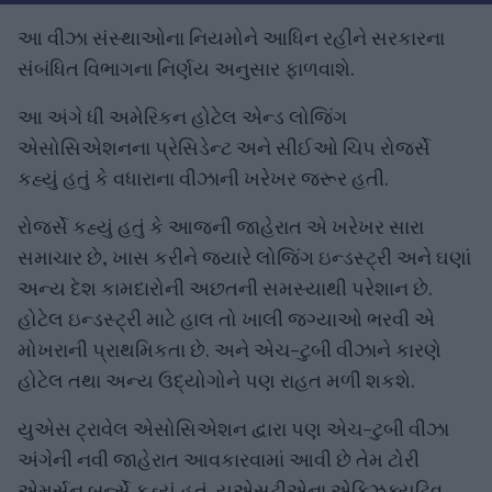
આ વીઝા સંસ્થાઓના નિયમોને આધિન રહીને સરકારના
સંબંધિત વિભાગના નિર્ણય અનુસાર ફાળવાશે.
આ અંગે ધી અમેરિકન હોટેલ એન્ડ લોજિંગ
એસોસિએશનના પ્રેસિડેન્ટ અને સીઈઓ ચિપ રોજર્સે
કહ્યું હતું કે વધારાના વીઝાની ખરેખર જરૂર હતી.
રોજર્સે કહ્યું હતું કે આજની જાહેરાત એ ખરેખર સારા
સમાચાર છે, ખાસ કરીને જ્યારે લોજિંગ ઇન્ડસ્ટ્રી અને ઘણાં
અન્ય દેશ કામદારોની અછતની સમસ્યાથી પરેશાન છે.
હોટેલ ઇન્ડસ્ટ્રી માટે હાલ તો ખાલી જગ્યાઓ ભરવી એ
મોખરાની પ્રાથમિકતા છે. અને એચ-ટુબી વીઝાને કારણે
હોટેલ તથા અન્ય ઉદ્યોગોને પણ રાહત મળી શકશે.
યુએસ ટ્રાવેલ એસોસિએશન દ્વારા પણ એચ-ટુબી વીઝા
અંગેની નવી જાહેરાત આવકારવામાં આવી છે તેમ ટોરી
એમર્સન બર્ન્સે કહ્યું હતું. યુએસટીએના એક્ઝિક્યુટિવ