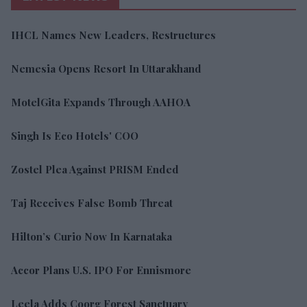
IHCL Names New Leaders, Restructures
Nemesia Opens Resort In Uttarakhand
MotelGita Expands Through AAHOA
Singh Is Eco Hotels' COO
Zostel Plea Against PRISM Ended
Taj Receives False Bomb Threat
Hilton’s Curio Now In Karnataka
Accor Plans U.S. IPO For Ennismore
Leela Adds Coorg Forest Sanctuary