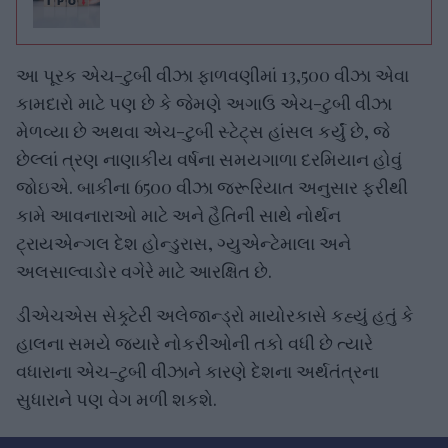
આ પૂરક એચ-ટુબી વીઝા ફાળવણીમાં 13,500 વીઝા એવા
કામદારો માટે પણ છે કે જેમણે અગાઉ એચ-ટુબી વીઝા
મેળવ્યા છે અથવા એચ-ટુબી સ્ટેટ્સ હાંસલ કર્યું છે, જે
છેલ્લાં ત્રણ નાણાકીય વર્ષના સમયગાળા દરમિયાન હોવું
જોઇએ. બાકીના 6500 વીઝા જરૂરિયાત અનુસાર ફરીથી
કામે આવનારાઓ માટે અને હૈતિની સાથે નોર્થન
ટ્રાયએન્ગલ દેશ હોન્ડુરાસ, ગ્યુએન્ટેમાલા અને
અલસાલ્વાડોર વગેરે માટે આરક્ષિત છે.
ડીએચએસ સેક્ર્ટેરી અલેજાન્ડ્રો માયોરકાસે કહ્યું હતું કે
હાલના સમયે જ્યારે નોકરીઓની તકો વધી છે ત્યારે
વધારાના એચ-ટુબી વીઝાને કારણે દેશના અર્થતંત્રના
સુધારાને પણ વેગ મળી શકશે.