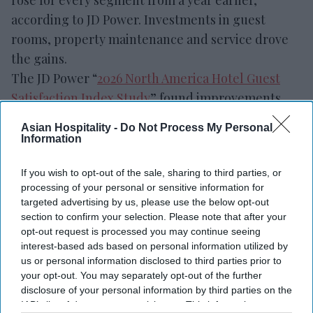
rose for every segment from a year earlier,
according to JD Power. Investments in guest
rooms, property maintenance and service drove
the gains.
The JD Power “
2026 North America Hotel Guest
Satisfaction Index Study
” found improvements
across every touchpoint despite a 1 percent year-
Asian Hospitality -
Do Not Process My Personal
over-year increase in ADR. The study marks its
Information
30th year tracking guest expectations and hotel
If you wish to opt-out of the sale, sharing to third parties, or
performance.
processing of your personal or sensitive information for
targeted advertising by us, please use the below opt-out
section to confirm your selection. Please note that after your
opt-out request is processed you may continue seeing
Newsletter
interest-based ads based on personal information utilized by
us or personal information disclosed to third parties prior to
your opt-out. You may separately opt-out of the further
Subscribe to our weekly newsletter here
disclosure of your personal information by third parties on the
IAB’s list of downstream participants. This information may