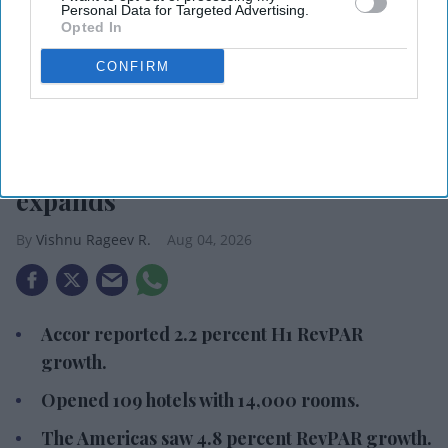
Personal Data for Targeted Advertising.
Opted In
CONFIRM
Photo credit: iStock
Accor RevPAR rises, network
expands
Vishnu Rageev R.
Aug 04, 2026
Accor reported 2.2 percent H1 RevPAR
growth.
Opened 109 hotels with 14,000 rooms.
The Americas saw 4.8 percent RevPAR growth.