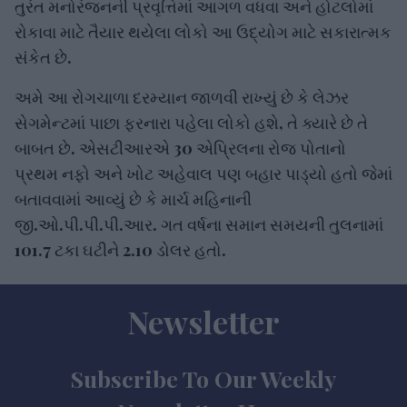
તુરંત મનોરંજનની પ્રવૃત્તિમાં આગળ વધવા અને હોટલોમાં
રોકાવા માટે તૈયાર થયેલા લોકો આ ઉદ્યોગ માટે સકારાત્મક
સંકેત છે.
અમે આ રોગચાળા દરમ્યાન જાળવી રાખ્યું છે કે લેઝર
સેગમેન્ટમાં પાછા ફરનારા પહેલા લોકો હશે, તે ક્યારે છે તે
બાબત છે. એસટીઆરએ 30 એપ્રિલના રોજ પોતાનો
પ્રથમ નફો અને ખોટ અહેવાલ પણ બહાર પાડ્યો હતો જેમાં
બતાવવામાં આવ્યું છે કે માર્ચ મહિનાની
જી.ઓ.પી.પી.પી.આર. ગત વર્ષના સમાન સમયની તુલનામાં
101.7 ટકા ઘટીને 2.10 ડોલર હતો.
Newsletter
Subscribe To Our Weekly