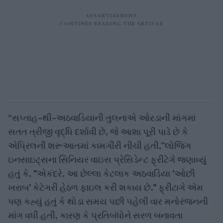
“સપ્તાહ-થી-અઠવાડિયાની તુલનાએ ઓરડાની માંગમાં
સતત ત્રીજી વૃદ્ધિ દર્શાવી છે, જે આશા પૂરી પાડે છે કે
એપ્રિલની શરૂઆતમાં કામગીરી નીચી હતી,”લોજિંગ
ઇનસાઇટ્સના સિનિયર વાઇસ પ્રેસિડેન્ટ ફ્રીટેગે જણાવ્યું
હતું કે, "એકંદરે, આ છેલ્લા કેટલાક અઠવાડિયા 'ઓછી
ખરાબ' કેટેગરી હેઠળ ફાઇલ કરી શકાય છે." ફ્રીટાગે એમ
પણ કહ્યું હતું કે થોડા સમય પછી પહેલી વાર મનોરંજનની
માંગ વધી હતી, કારણ કે પ્રતિબંધોને સરળ બનાવતા