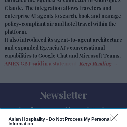
launched the Egencia AI connector in Anthropic’s
Claude. The integration allows travelers and
enterprise AI agents to search, book and manage
policy-compliant air and hotel travel within the
platform.
It also introduced its agent-to-agent architecture
and expanded Egencia AI’s conversational
capabilities to Google Chat and Microsoft Teams,
AMEX GBT said in a statement
.
Newsletter
Subscribe to our weekly newsletter here
Asian Hospitality -
Do Not Process My Personal
Information