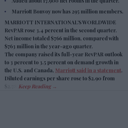
Added about 17,900 net rooms in the quarter.
Marriott Bonvoy now has 295 million members.
MARRIOTT INTERNATIONAL’S WORLDWIDE
RevPAR rose 3.4 percent in the second quarter.
Net income totaled $766 million, compared with
$763 million in the year-ago quarter.
The company raised its full-year RevPAR outlook
to 3 percent to 3.5 percent on demand growth in
the U.S. and Canada,
Marriott said in a statement
.
Diluted earnings per share rose to $2.90 from
$2.78.