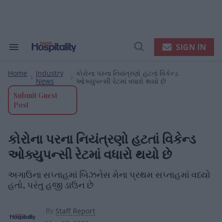
Skip
to
content
e
ch
ion
SIGN IN
Search
Open
gation
&
Search
Section
Home
Industry
કોરોના પરના નિયંત્રણો હટતાં વિકેન્ડ
Navigation
>
>
News
ઓક્યુપન્સી રેટમાં વધારો થયો છે
Submit Guest
Post
કોરોના પરના નિયંત્રણો હટતાં વિકેન્ડ
ઓક્યુપન્સી રેટમાં વધારો થયો છે
અગાઉના સપ્તાહમાં બિઝનેસ મેના પ્રથમ સપ્તાહમાં વધ્યો
હતો, પરંતુ હજી ડાઉન છે
By
Staff Report