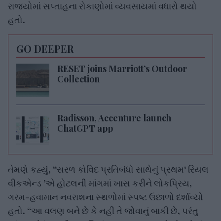
રાજ્યોમાં સપ્તાહના રોકાણોમાં વ્યવસાયમાં વધારો થયો
હતો.
GO DEEPER
RESET joins Marriott’s Outdoor
Collection
Radisson, Accenture launch
ChatGPT app
તેમણે કહ્યું, “સરળ કોવિદ પ્રતિબંધો સાથેનું પ્રથમ‘ રિયલ
વીકએન્ડ ’એ હોટલની માંગમાં ખાસ કરીને લોકપ્રિય,
ગરમ-હવામાન નવરાશના સ્થળોમાં સ્પષ્ટ ઉછાળો દર્શાવ્યો
હતો. “આ વલણ બને છે કે નહીં તે જોવાનું બાકી છે, પરંતુ