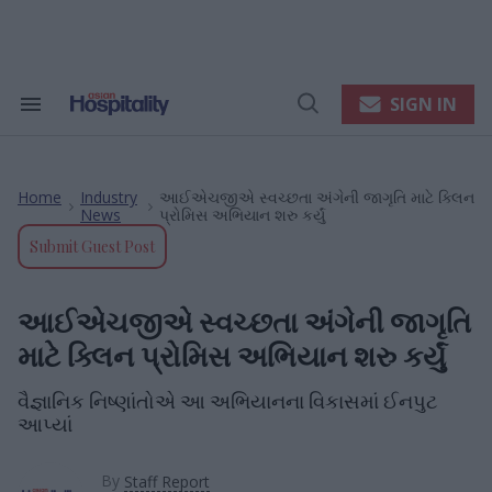
Skip
to
content
e
ch
ion
SIGN IN
Search
Open
gation
&
Search
Section
Navigation
Home
Industry
આઈએચજીએ સ્વચ્છતા અંગેની જાગૃતિ માટે ક્લિન
>
>
News
પ્રોમિસ અભિયાન શરુ કર્યું
Submit Guest Post
આઈએચજીએ સ્વચ્છતા અંગેની જાગૃતિ
માટે ક્લિન પ્રોમિસ અભિયાન શરુ કર્યું
વૈજ્ઞાનિક નિષ્ણાંતોએ આ અભિયાનના વિકાસમાં ઈનપુટ
આપ્યાં
By
Staff Report