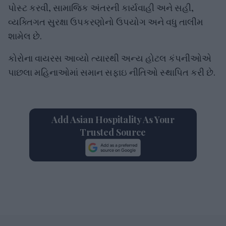
પોસ્ટ કરવી, સામાજિક અંતરની કાર્યવાહી અને સહી,
વ્યક્તિગત સુરક્ષા ઉપકરણોનો ઉપયોગ અને વધુ તાલીમ
શામેલ છે.
કોરોના વાયરસ આવ્યો ત્યારથી અન્ય હોટલ કંપનીઓએ
પાછલા મહિનાઓમાં સમાન સફાઇ નીતિઓ સ્થાપિત કરી છે.
Add Asian Hospitality As Your
Trusted Source