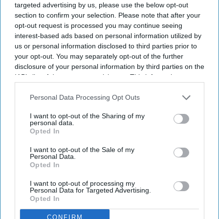
targeted advertising by us, please use the below opt-out
By subscribing, you agree to our Terms & Conditions.
section to confirm your selection. Please note that after your
View Terms & Conditions
opt-out request is processed you may continue seeing
interest-based ads based on personal information utilized by
us or personal information disclosed to third parties prior to
your opt-out. You may separately opt-out of the further
disclosure of your personal information by third parties on the
IAB’s list of downstream participants. This information may
also be disclosed by us to third parties on the
IAB’s List of
Downstream Participants
that may further disclose it to other
Personal Data Processing Opt Outs
third parties.
I want to opt-out of the Sharing of my
personal data.
Opted In
I want to opt-out of the Sale of my
Personal Data.
Opted In
I want to opt-out of processing my
Personal Data for Targeted Advertising.
Opted In
CONFIRM