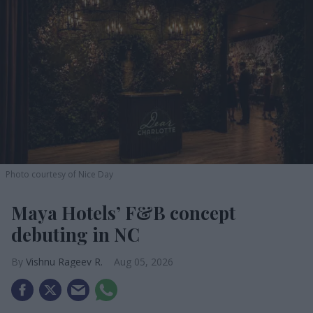
Photo courtesy of Nice Day
Maya Hotels’ F&B concept
debuting in NC
Vishnu Rageev R.
Aug 05, 2026