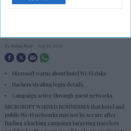
Photo credit: iStock
Microsoft warns about hotel Wi-Fi
risks
Ashya Rose
Aug 06, 2026
Microsoft warns about hotel Wi-Fi risks.
Hackers stealing login details.
Campaign active through guest networks.
MICROSOFT WARNED BUSINESSES that hotel and
public Wi-Fi networks may not be secure after
finding a hacking campaign targeting travelers