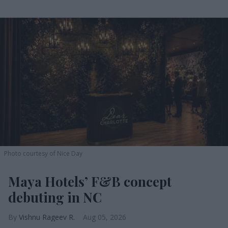
Photo courtesy of Nice Day
Maya Hotels’ F&B concept
debuting in NC
Vishnu Rageev R.
Aug 05, 2026