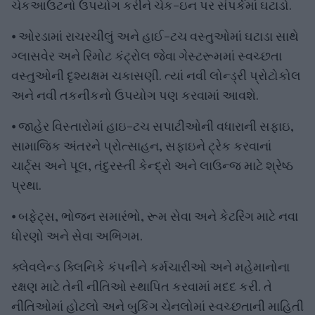
ચેકઆઉટનો ઉપયોગ કરીને ચેક-ઇન પર સંપર્કમાં ઘટાડો.
⦁ ઓરડામાં રાચરચીલું અને હાઈ-ટચ વસ્તુઓમાં ઘટાડા સાથે
ગ્લાસવેર અને રિમોટ કંટ્રોલ જેવા ગેસ્ટરૂમમાં સ્વચ્છતા
વસ્તુઓની દૃશ્યક્ષમ ચકાસણી. ત્યાં નવી લોન્ડ્રી પ્રોટોકોલ
અને નવી તકનીકનો ઉપયોગ પણ કરવામાં આવશે.
⦁ જાહેર વિસ્તારોમાં હાઇ-ટચ સપાટીઓની વધારાની સફાઇ,
સામાજિક અંતરને પ્રોત્સાહન, સફાઇને ટ્રેક કરવાનાં
ચાર્ટ્સ અને પૂલ, તંદુરસ્તી કેન્દ્રો અને લાઉન્જ માટે શ્રેષ્ઠ
પ્રથા.
⦁ બફેટ્સ, ભોજન સમારંભો, રૂમ સેવા અને કેટરિંગ માટે નવા
ધોરણો અને સેવા અભિગમ.
ક્લેવલેન્ડ ક્લિનિકે કંપનીને કર્મચારીઓ અને મહેમાનોના
રક્ષણ માટે તેની નીતિઓ સ્થાપિત કરવામાં મદદ કરી. તે
નીતિઓમાં હોટલો અને બુકિંગ ચેનલોમાં સ્વચ્છતાની માહિતી