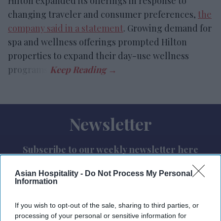
Hilton expanded its offerings in response to
changing traveler and consumer preferences,
the
company said in a statement
. Growing demand for
spa and wellness offerings prompted Hilton
properties to expand their day-use wellness
programs.
Newsletter
Subscribe to our weekly newsletter here
Asian Hospitality -
Do Not Process My Personal
Information
If you wish to opt-out of the sale, sharing to third parties, or
processing of your personal or sensitive information for