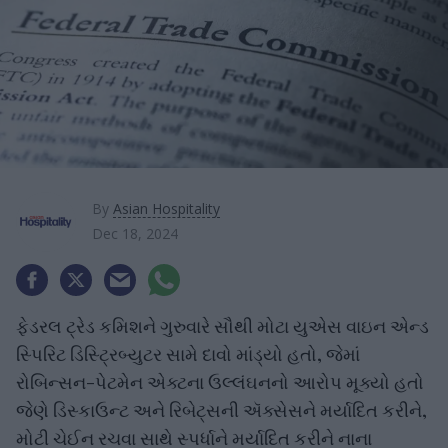
By
Asian Hospitality
Dec 18, 2024
ફેડરલ ટ્રેડ કમિશને ગુરુવારે સૌથી મોટા યુએસ વાઇન એન્ડ
સ્પિરિટ ડિસ્ટ્રિબ્યુટર સામે દાવો માંડ્યો હતો, જેમાં
રોબિન્સન-પેટમેન એક્ટના ઉલ્લંઘનનો આરોપ મૂક્યો હતો
જેણે ડિસ્કાઉન્ટ અને રિબેટ્સની ઍક્સેસને મર્યાદિત કરીને,
મોટી ચેઈન રચવા સાથે સ્પર્ધાને મર્યાદિત કરીને નાના