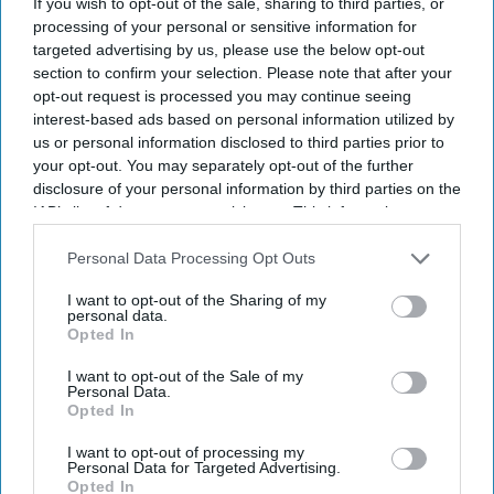
If you wish to opt-out of the sale, sharing to third parties, or
processing of your personal or sensitive information for
targeted advertising by us, please use the below opt-out
section to confirm your selection. Please note that after your
Marriott expands ice! to eight U.S. resorts.
opt-out request is processed you may continue seeing
Expansion adds two resorts and three new
interest-based ads based on personal information utilized by
us or personal information disclosed to third parties prior to
themes.
your opt-out. You may separately opt-out of the further
Attraction debuts at resorts in California,
disclosure of your personal information by third parties on the
IAB’s list of downstream participants. This information may
Arizona.
also be disclosed by us to third parties on the
IAB’s List of
Downstream Participants
that may further disclose it to other
Personal Data Processing Opt Outs
MARRIOTT INTERNATIONAL WILL expand “ice!,”
third parties.
its Christmas attraction featuring hand-carved ice
I want to opt-out of the Sharing of my
personal data.
sculptures, to eight resorts in the U.S. for this
Opted In
holiday season. The expansion will add two resort
I want to opt-out of the Sale of my
locations and introduce three new themes.
Personal Data.
Opted In
The attraction will debut at Gaylord Pacific Resort
in Chula Vista, California and JW Marriott Phoenix
I want to opt-out of processing my
Personal Data for Targeted Advertising.
Desert Ridge Resort in Phoenix,
Marriott said in a
Opted In