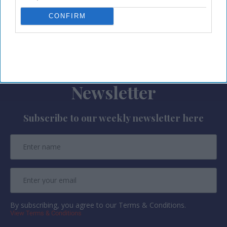
statement
. The new themes are Home Alone,
CONFIRM
Harry Potter and Disney Tim Burton’s The
Nightmare Before Christmas.
Newsletter
Subscribe to our weekly newsletter here
By subscribing, you agree to our Terms & Conditions.
View Terms & Conditions