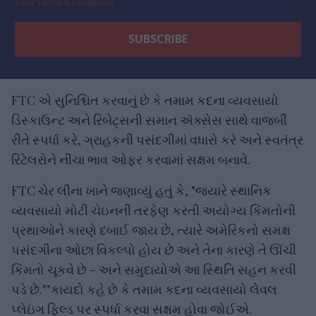
View Terms & Conditions
FTC એ સુનિશ્ચિત કરવાનું છે કે તમામ કદના વ્યવસાયો
ડિસ્કાઉન્ટ અને રિબેટ્સની સમાન ઍક્સેસ સાથે વાજબી
રીતે સ્પર્ધા કરે, ગ્રાહકની પસંદગીમાં વધારો કરે અને સ્વતંત્ર
રિટેલરોને નીચા ભાવ ઓફર કરવામાં સક્ષમ બનાવે.
FTC ચેર લીના ખાને જણાવ્યું હતું કે, "જ્યારે સ્થાનિક
વ્યવસાયો મોટી ચેઇનની તરફેણ કરતી અયોગ્ય કિંમતોની
પ્રથાઓને કારણે દબાઈ જાય છે, ત્યારે અમેરિકનો સમક્ષ
પસંદગીના ઓછા વિકલ્પો હોય છે અને તેના કારણે તે ઊંચી
કિંમતો ચૂકવે છે - અને સમુદાયોએ આ સ્થિતિ સહન કરવી
પડે છે.""કાયદો કહે છે કે તમામ કદના વ્યવસાયો લેવલ
પ્લેઇંગ ફિલ્ડ પર સ્પર્ધા કરવા સક્ષમ હોવા જોઈએ.