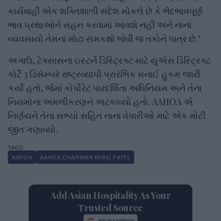
કાર્યવાહી એક શક્તિશાળી સંદેશ મોકલે છે કે ભેદભાવપૂર્ણ
ભાવ પ્રથાઓને સહન કરવામાં આવશે નહીં અને નાના
વ્યવસાયો તેમના મોટા સમકક્ષો જેવી જ તકોને પાત્ર છે."
અગાઉ, ટેક્સાસના ઇસ્ટર્ન ડિસ્ટ્રિક્ટ માટે યુએસ ડિસ્ટ્રિક્ટ
કોર્ટે 3 ડિસેમ્બરે રાષ્ટ્રવ્યાપી પ્રારંભિક મનાઈ હુકમ જારી
કર્યો હતો, જેમાં કોર્પોરેટ પારદર્શિતા અધિનિયમ અને તેના
નિયમોના અમલીકરણને અટકાવ્યો હતો. AAHOA એ
નિર્ણયને તેના સભ્યો સહિત નાના વેપારીઓ માટે એક મોટી
જીત ગણાવ્યો.
AAHOA
AAHOA CHAIRMAN MIRAJ PATEL
Add Asian Hospitality As Your
Trusted Source