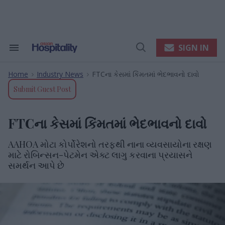
Skip
to
content
e
ch
ion
SIGN IN
Search
Open
gation
&
Search
Section
Home
Industry News
FTCના કેસમાં કિંમતમાં ભેદભાવનો દાવો
Navigation
>
>
Submit Guest Post
FTCના કેસમાં કિંમતમાં ભેદભાવનો દાવો
AAHOA મોટા કોર્પોરેશનો તરફથી નાના વ્યવસાયોના રક્ષણ
માટે રોબિન્સન-પેટમેન એક્ટ લાગુ કરવાના પ્રયાસને
સમર્થન આપે છે