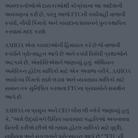
અમલકર્તાઓએ દાયકાઓથી કોંગ્રેસના આ આદેશની
અવગણના કરી છે, પરંતુ આજે FTCની કાર્યવાહી વાજબી
સ્પર્ધા, નીચી કિંમતો અને કાયદાના શાસનને પુનઃસ્થાપિત
કરવામાં મદદ કરશે.
AAHOA એવા કાયદાઓની હિમાયત કરે છે જે વાજબી
સ્પર્ધાને પ્રોત્સાહન આપે છે અને સ્પર્ધા વિરોધી પ્રથાઓને
અટકાવે છે, એસોસિએશને જણાવ્યું હતું. એશિયન
અમેરિકન હોટેલ માલિકો માટે એક અવાજ તરીકે, AAHOA
અયોગ્ય કિંમતો સામે લડવા અને વ્યવસાય માલિકો માટે
સમાન તક સુનિશ્ચિત કરવાના FTCના પ્રયાસોને સમર્થન
આપે છે.
AAHOA ના પ્રમુખ અને CEO લૌરા લી બ્લેકે જણાવ્યું હતું
કે, "અમે ઉદ્યોગને ઉચિત વ્યવસાય પદ્ધતિઓ અપનાવવા
વિનંતી કરીએ છીએ જે તમામ હોટલ માલિકો માટે વૃદ્ધિ,
નવીનતા અને સફળતાને પ્રોત્સાહન આપે છે." "FTC ની