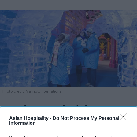
Photo credit: Marriott International
Marriott expands Christmas
attraction
Asian Hospitality -
Do Not Process My Personal
Information
Vishnu Rageev R.
Jul 25, 2026