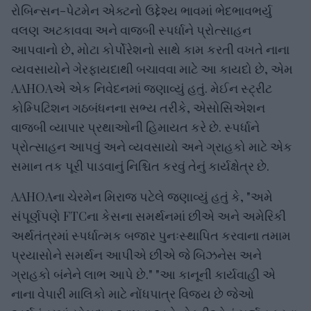
રોબિન્સન-પેટમેન એક્ટનો ઉદ્દેશ્ય ભાવમાં ભેદભાવભર્યુ
વલણ અટકાવવા અને વાજબી સ્પર્ધાને પ્રોત્સાહન
આપવાનો છે, મોટા કોર્પોરેશનો સાથે કામ કરતી વખતે નાના
વ્યવસાયોને ગેરફાયદાથી બચાવવા માટે આ કાયદો છે, એમ
AAHOAએ એક નિવેદનમાં જણાવ્યું હતું. મેઈન સ્ટ્રીટ
કોમ્પિટિશન ગઠબંધનના સભ્ય તરીકે, એસોસિએશન
વાજબી વ્યાપાર પ્રથાઓની હિમાયત કરે છે. સ્પર્ધાને
પ્રોત્સાહન આપવું અને વ્યવસાયો અને ગ્રાહકો માટે એક
સમાન તક પૂરી પાડવાનું નિશ્ચિત કરવું તેનું કાર્યક્ષેત્ર છે.
AAHOAના ચેરમેન મિરાજ પટેલે જણાવ્યું હતું કે, "અમે
સંપૂર્ણપણે FTCના કેસના સમર્થનમાં છીએ અને અમેરિકી
અર્થતંત્રમાં સ્પર્ધાત્મક બજાર પુનઃસ્થાપિત કરવાના તમામ
પ્રયાસોને સમર્થન આપીએ છીએ જે બિઝનેસ અને
ગ્રાહકો બંનેને લાભ આપે છે." "આ કાનૂની કાર્યવાહી એ
નાના વેપારી માલિકો માટે નોંધપાત્ર વિજય છે જેઓ