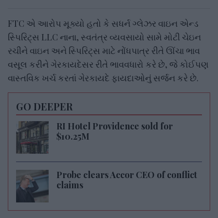
FTC એ આરોપ મૂક્યો હતો કે સધર્ન ગ્લેઝર વાઇન એન્ડ
સ્પિરિટ્સ LLC નાના, સ્વતંત્ર વ્યવસાયો સામે મોટી ચેઇન
રચીને વાઇન અને સ્પિરિટ્સ માટે નોંધપાત્ર રીતે ઊંચા ભાવ
વસૂલ કરીને ગેરકાયદેસર રીતે ભાવવધારો કરે છે, જે કોઈપણ
વાસ્તવિક ખર્ચ કરતાં ગેરકાયદે ફાયદાઓનું સર્જન કરે છે.
GO DEEPER
RI Hotel Providence sold for
$10.25M
Probe clears Accor CEO of conflict
claims