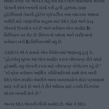
વિવિધ સ્તરો પર એકંદરે મહત્તમ SBA લોન વધારવાની માંગમાં
પોતાની સંલગ્નતાની ચર્ચા કરી હતી. હાલમાં, ઘણા
હોટેલિયર્સ તેમની હોટેલ પ્રોપર્ટીના નવા બાંધકામ અથવા
ખરીદી માટે નાણાંકીય સહાય માટે SBA 7(a) અને 504
લોનનો ઉપયોગ કરે છે અને વર્તમાન લોન મર્યાદા $5
મિલિયન પર સેટ છે. મિલકતો બાંધવા અને ખરીદવાનો
વર્તમાન ખર્ચ $5 મિલિયનથી વધુ છે.
AAHOA એ તે સમયે એક નિવેદનમાં જણાવ્યું હતું કે,
"હોટલોનું મૂલ્ય આ લોન મર્યાદા કરતાં નોંધપાત્ર રીતે વધારે
હોવાથી, વધુ લોનની રકમ માટે નોંધપાત્ર કોલેટરલ રહે છે."
"કોંગ્રેસ વર્તમાન આર્થિક પરિસ્થિતિઓ સાથે મેળ ખાતી
SBA લોન મર્યાદા વધારીને નાના વ્યવસાયોને મોટા પ્રમાણમાં
મદદ કરી શકે છે અને તે રીતે ભવિષ્ય માટે ટકાઉ બિઝનેસ
મોડલ બનાવી શકે છે."
અન્ય SBA લોનની નીચી મર્યાદા છે, જેમ કે SBA