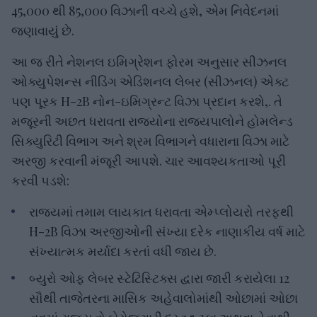
45,000 થી 85,000 વિઝાની વચ્ચે હશે, એમ નિવેદનમાં
જણાવાયું છે.
આ જ રીતે નેશનલ ઇમિગ્રેશન ફોરમ અનુસાર સીઝનલ
ઓક્યુપેશન્સ નીડિંગ એડિશનલ લેબર (સીઝનલ) એક્ટ
પણ પૂરક H-2B નોન-ઇમિગ્રન્ટ વિઝા પ્રદાન કરશે,. તે
મજૂરની અછત ધરાવતા રાજ્યોના રાજ્યપાલોને હોમલેન્ડ
સિક્યુરિટી વિભાગ અને શ્રમ વિભાગને વધારાના વિઝા માટે
અરજી કરવાની મંજૂરી આપશે. ચાર આવશ્યકતાઓ પૂરી
કરવી પડશે:
રાજ્યમાં તમામ લાયકાત ધરાવતા એમ્પ્લોયરો તરફથી
H-2B વિઝા અરજીઓની સંખ્યા દરેક નાણાકીય વર્ષ માટે
સંખ્યાત્મક મર્યાદા કરતાં વધી જાય છે.
બ્યુરો ઓફ લેબર સ્ટેટિસ્ટિક્સ દ્વારા જારી કરાયેલા 12
સૌથી તાજેતરના માસિક અહેવાલોમાંથી ઓછામાં ઓછા