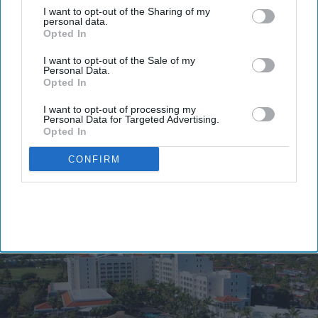
half 2026 RevPAR excluding the Middle East.
I want to opt-out of the Sharing of my
Additionally, the group opened 109 hotels during
personal data.
Opted In
the period, adding nearly 14,000 rooms.
Revenue rose 3 percent at constant currency to
I want to opt-out of the Sale of my
Personal Data.
$3.18 billion, while recurring EBITDA increased 6.5
Opted In
percent to $648.9 million,
Accor said in a
I want to opt-out of processing my
statement
. The company maintained its full-year
Personal Data for Targeted Advertising.
Opted In
RevPAR growth outlook of 2 percent to 2.5
percent.
CONFIRM