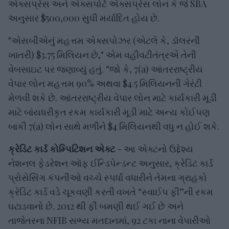
એક્સપ્રેસ અને એક્સપોર્ટ એક્સપ્રેસ લોન કે જે SBA
અનુસાર $500,000 સુધી મર્યાદિત હોય છે.
"એસબીએનું મહત્તમ એક્સપોઝર (એટલે ​​કે, ડૉલરની
ખાતરી) $3.75 મિલિયન છે," એમ વહીવટીતંત્રએ તેની
વેબસાઇટ પર જણાવ્યું હતું. “જો કે, 7(a) આંતરરાષ્ટ્રીય
વેપાર લોન મહત્તમ 90% અથવા $4.5 મિલિયનની ગેરંટી
મેળવી શકે છે. આંતરરાષ્ટ્રીય વેપાર લોન માટે કાર્યકારી મૂડી
માટે બાંયધરીકૃત રકમ કાર્યકારી મૂડી માટે અન્ય કોઈપણ
બાકી 7(a) લોન સાથે મળીને $4 મિલિયનથી વધુ ન હોઈ શકે.
ક્રેડિટ કાર્ડ કોમ્પિટિશન એક્ટ
- આ એક્ટનો ઉદ્દેશ્ય
નેશનલ ફેડરેશન ઑફ ઈન્ડિપેન્ડન્ટ અનુસાર, ક્રેડિટ કાર્ડ
પ્રોસેસિંગ કંપનીઓ વચ્ચે સ્પર્ધા વધારીને તેમના ગ્રાહકો
ક્રેડિટ કાર્ડ વડે ચૂકવણી કરતી વખતે “સ્વાઈપ ફી”ની રકમ
ઘટાડવાનો છે. 2012 થી ફી બમણી થઈ ગઈ છે અને
તાજેતરના NFIB સભ્ય મતદાનમાં, 92 ટકા નાના વેપારીઓ