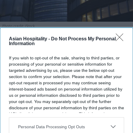
Photo credit: iStock
Asian Hospitality -
Do Not Process My Personal
Accor RevPAR rises, network
Information
expands
If you wish to opt-out of the sale, sharing to third parties, or
Vishnu Rageev R.
Aug 04, 2026
processing of your personal or sensitive information for
targeted advertising by us, please use the below opt-out
section to confirm your selection. Please note that after your
opt-out request is processed you may continue seeing
interest-based ads based on personal information utilized by
Accor reported 2.2 percent H1 RevPAR growth.
us or personal information disclosed to third parties prior to
Opened 109 hotels with 14,000 rooms.
your opt-out. You may separately opt-out of the further
disclosure of your personal information by third parties on the
The Americas saw 4.8 percent RevPAR growth.
IAB’s list of downstream participants. This information may
also be disclosed by us to third parties on the
IAB’s List of
ACCOR SA POSTED a 2.2 percent increase in first-
Downstream Participants
that may further disclose it to other
Personal Data Processing Opt Outs
third parties.