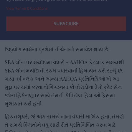
View Terms & Conditions
ઉદ્યોગ સામેના પ્રશ્નોમાં નીચેનાનો સમાવેશ થાય છે:
SBA લોન પર મર્યાદામાં વધારો - AAHOA કેટલાક સમયથી
SBA લોન મર્યાદાની રકમ વધારવાની હિમાયત કરી રહ્યું છે.
ગયા વર્ષે બ્લેક અને અન્ય AAHOA પ્રતિનિધિઓએ આ
મુદ્દા પર ચર્ચા કરવા વોશિંગ્ટનમાં કોલોરાડોના ડેમોક્રેટ સેન
જોન હિકેનલૂપર સાથે તેમની કેપિટોલ હિલ ઓફિસમાં
મુલાકાત કરી હતી.
હિકનલૂપરે, જે એક સમયે નાના વેપારી માલિક હતા, તેમણે
તે સમયે કિંમતોને વધુ સારી રીતે પ્રતિબિંબિત કરવા માટે