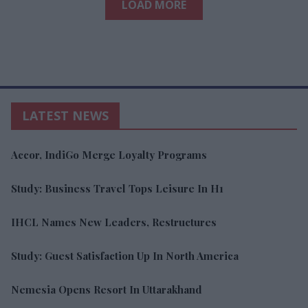
LOAD MORE
LATEST NEWS
Accor, IndiGo Merge Loyalty Programs
Study: Business Travel Tops Leisure In H1
IHCL Names New Leaders, Restructures
Study: Guest Satisfaction Up In North America
Nemesia Opens Resort In Uttarakhand