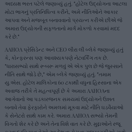
અધ્યક્ષ ભરત પટેલે જણાવ્યું હતું. "હોટેલ ઉદ્યોગના આટલા
મોટા ભાગનું પ્રતિનિધિત્વ કરીને, અમે નીતિઓને આકાર
આપવા અને મજબૂત બનાવવાનો પ્રયત્ન કરીએ છીએ જે
અમારા ઉદ્યોગની સફળતાનો માર્ગ મોકળો કરવામાં મદદ
કરે છે."
AAHOA પ્રેસિડેન્ટ અને CEO લૌરા લી બ્લેકે જણાવ્યું હતું
કે, કોન્ફરન્સ પણ આવશ્યકપણે નેટવર્કિંગ તક છે.
"ધારાસભ્યો સાથે રૂબરૂ મળવું એ એક પુલ છે જે જુસ્સાને
નીતિ સાથે જોડે છે," એમ બ્લેકે જણાવ્યું હતું. "તમામ
યુ.એસ. હોટેલ માલિકોના 60 ટકાથી વધુના હિસ્સાના એક
અવાજ તરીકે તે મહત્વપૂર્ણ છે કે અમારા AAHOAના
આગેવાનો આ પડકારજનક સમયમાં ઉદ્યોગને ઉન્નત
બનાવે તેવા ફેરફારોને અમલમાં મૂકવા માટે નીતિ ઘડવૈયાઓ
કે સેનેટરો સાથે કામ કરે. અમારા AAHOA સભ્યો તેમની
વિગતો શેર કરે છે અને તેના વિશે વાત કરે છે. મુદ્દાઓને રજૂ
કરવા દરમિયાન તેઓ આ દેશના ટોચના રાજકારણીઓ સાથે