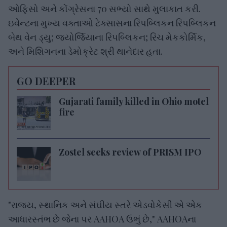
ઓફિસો અને કોંગ્રેસના 70 સભ્યો સાથે મુલાકાત કરી.
ઇવેન્ટના મુખ્ય વક્તાઓ ટેક્સાસના રિપબ્લિકન રિપબ્લિકન
બેથ વેન ડ્યુ; જ્યોર્જિયાના રિપબ્લિકન; રિચ મેકકોર્મિક,
અને મિશિગનના ડેમોક્રેટ શ્રી થાનેદાર હતા.
GO DEEPER
Gujarati family killed in Ohio motel
fire
Zostel seeks review of PRISM IPO
"રાજ્ય, સ્થાનિક અને સંઘીય સ્તરે એડવોકેસી એ એક
આધારસ્તંભ છે જેના પર AAHOA ઉભું છે," AAHOAના