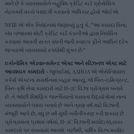
માને છે કે વ્યવસાયોને બહુવિધ ક્રેડિટ કાર્ડ પ્રોસેસિંગ
નેટવર્ક્સ વચ્ચે પસંદગી કરવાનો અધિકાર હોવો જોઈએ.
NFIB એ એક નિવેદનમાં જણાવ્યું હતું કે, "આ કાયદા વિના,
બંધ બજારમાં મોટી ક્રેડિટ કાર્ડ કંપનીઓ દ્વારા નિર્ધારિત
કરવામાં આવતી સતત વધતી જતી સ્વાઇપ ફીને આધિન દરેક
જગ્યાએ વ્યવસાયો સ્પર્ધાથી મુક્ત છે."
ઇકોનોમિક એડવાન્સમેન્ટ એક્ટ અને સીઝનલ એક્ટ માટે
આવશ્યક કામદારો -
જુલાઈમાં, AAHOA એ એસેન્શિયલ
વર્કર્સ એક્ટના સમર્થનમાં બહાર આવ્યું, જે બિન-ઇમિગ્રન્ટ,
બિન-કૃષિ સેવા કામદારો માટે H-2C વિઝા પ્રોગ્રામ બનાવે
છે. તે ઓછી શૈક્ષણિક જરૂરિયાતો ધરાવતા ઉદ્યોગોમાં નાના
વ્યવસાયોને લક્ષ્ય બનાવે છે અને ત્રણ વર્ષ માટે વિઝાની
મંજૂરી આપે છે, વધુ છ વર્ષ સુધી નવીનીકરણ કરી શકાય છે.
પ્રોગ્રામના પ્રથમ વર્ષમાં, H-2C વિઝાની મર્યાદા 65,000
કામદારો પર રાખવામાં આવશે. પછીથી, વાર્ષિક વિઝા મર્યાદા