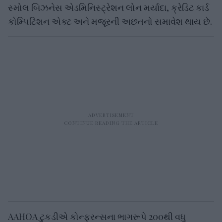
સ્મોલ બિઝનેસ એડમિનિસ્ટ્રેશન લોન મર્યાદા, ક્રેડિટ કાર્ડ
કોમ્પિટિશન એક્ટ અને મજૂરની અછતનો સમાવેશ થાય છે.
AAHOA ટુકડીએ કોન્ફરન્સના ભાગરૂપે 200થી વધુ