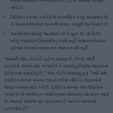
નવમાં રાજ્યનો બેરોજગારી દર 3.5 ટકા અથવા તેનાથી
નીચે છે.
પિટિશન કરનાર ગવર્નરોએ પ્રમાણિત કરવું આવશ્યક છે
કે તેમના રાજ્યોમાં શ્રમની સતત, અપૂર્ણ જરૂરિયાત છે.
ગવર્નરોએ દર્શાવવું આવશ્યક છે કે પૂરક H-2B વિઝા
ઘરેલું કામદારોને વિસ્થાપિત કરશે નહીં અથવા રાજ્યમાં
સરેરાશ વેતનને નકારાત્મક અસર કરશે નહીં.
“અમારી જેમ, સેનેટરો પહેલા માણસ છે. FNAC જેવી
ઘટનાઓ અમને યાદ અપાવે છે કે સંબંધોનું નિર્માણ શાસનના
ફેબ્રિકમાં વણાયેલું છે,” એમ પટેલે જણાવ્યું હતું. “વર્ષો-વર્ષ,
AAHOA સભ્યો અમારા ઉદ્યોગ વિશે નીતિ ઘડવૈયાઓને
જાણ કરવામાં મદદ કરે છે. AAHOA સભ્યો એક ઉદ્યોગ
બનાવે છે જે અમેરિકન અર્થતંત્રમાં નોંધપાત્ર યોગદાન આપે
છે. અમારો અવાજ ખૂબ મૂલ્યવાન છે અને તે સાંભળવો
ઇચ્છનીય છે.”