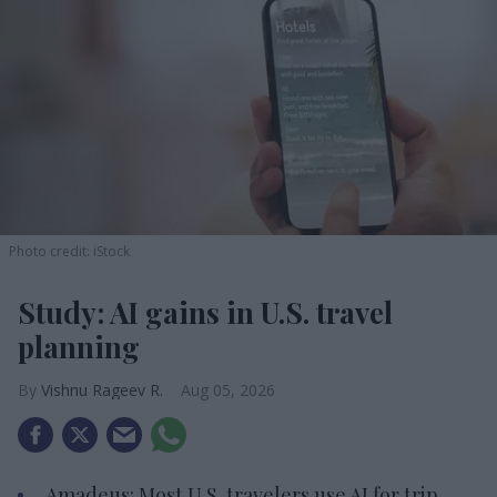
Photo credit: iStock
Study: AI gains in U.S. travel
planning
Vishnu Rageev R.
Aug 05, 2026
Amadeus: Most U.S. travelers use AI for trip