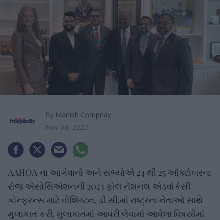
By
Manish Compnay
Nov 08, 2023
AAHOA ના આગેવાનો અને સભ્યોએ 24 થી 25 ઑક્ટોબરના
રોજ એસોસિએશનની 2023 ફોલ નેશનલ એડવોકેસી
કોન્ફરન્સ માટે વોશિંગ્ટન, ડી.સી.માં રાષ્ટ્રના નેતાઓ સાથે
મુલાકાત કરી. મુલાકાતમાં આવરી લેવામાં આવેલા વિષયોમાં