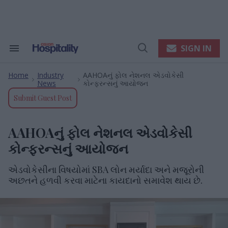
Skip
to
content
e
ch
ion
SIGN IN
Search
Open
gation
&
Search
Section
Home
Industry
AAHOAનું ફોલ નેશનલ એડવોકેસી
Navigation
>
>
News
કોન્ફરન્સનું આયોજન
Submit Guest Post
AAHOAનું ફોલ નેશનલ એડવોકેસી
કોન્ફરન્સનું આયોજન
એડવોકેસીના વિષયોમાં SBA લોન મર્યાદા અને મજૂરોની
અછતને હળવી કરવા માટેના કાયદાનો સમાવેશ થાય છે.