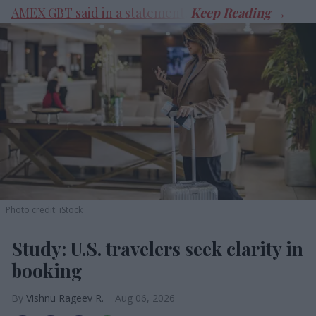
AMEX GBT said in a statement
.
Photo credit: iStock
Study: U.S. travelers seek clarity in
booking
Vishnu Rageev R.
Aug 06, 2026