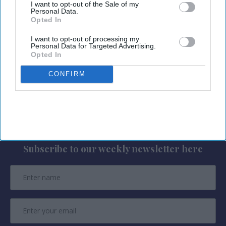
I want to opt-out of the Sale of my
into U.S. workforce lodging serving the
Personal Data.
Opted In
construction, infrastructure, technology, energy,
medical and education sectors. The independent
I want to opt-out of processing my
Personal Data for Targeted Advertising.
hotel platform operates across North America, the
Opted In
UK and the European Union.
CONFIRM
Newsletter
Subscribe to our weekly newsletter here