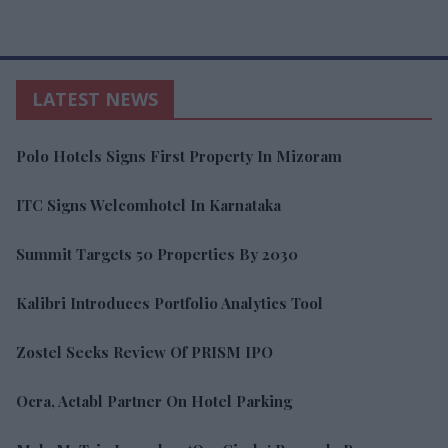
LATEST NEWS
Polo Hotels Signs First Property In Mizoram
ITC Signs Welcomhotel In Karnataka
Summit Targets 50 Properties By 2030
Kalibri Introduces Portfolio Analytics Tool
Zostel Seeks Review Of PRISM IPO
Ocra, Actabl Partner On Hotel Parking