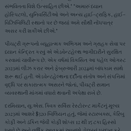
સંભવિતતા વિશે ઉત્સાહિત છીએ." "અમારું ધ્યાન
હોસ્પિટલો, યુનિવર્સિટીઓ અને અન્ય હાઈ-ટ્રાફિક, હાઈ-
વિઝિબિલિટી સ્થાનો પર છે જ્યાં અમે સૌથી નોંધપાત્ર
અસર કરી શકીએ છીએ."
પીચટ્રી ગ્રૂપનો વ્યૂહાત્મક અભિગમ અને ગ્રાહક સેવા પર
ધ્યાન કેન્દ્રિત કરવું એ એડવેન્ટહેલ્થ ભાગીદારીને સુરક્ષિત
કરવામાં ચાવીરૂપ છે. એક વર્ષમાં વિકસિત આ પહેલ ઓગસ્ટ
2023માં લીઝ કરાર અને ફેબ્રુઆરી 2024માં બાંધકામ સાથે
શરૂ થઈ હતી. એડવેન્ટહેલ્થના દર્દીના સંતોષ અને સંપત્તિમાં
વૃદ્ધિ પર સકારાત્મક અસરને જોતાં, પીચટ્રી સમાન
વ્યવસ્થાની માંગમાં વધારો થવાની અપેક્ષા રાખે છે.
દરમિયાન, યુ.એસ. ક્વિક સર્વિસ રેસ્ટોરન્ટ માર્કેટનું મૂલ્ય
2023માં આશરે $320 બિલિયન હતું, જેમાં સ્ટારબક્સ, કેરિબુ
કોફી અને ડંકિન જેવી કોફી શોપ્સ 12 થી 15 ટકા હિસ્સો
ધરાવે છે અને વાર્ષિક આવકમાં અબજો ડોલરનું પ્રદાન કરે