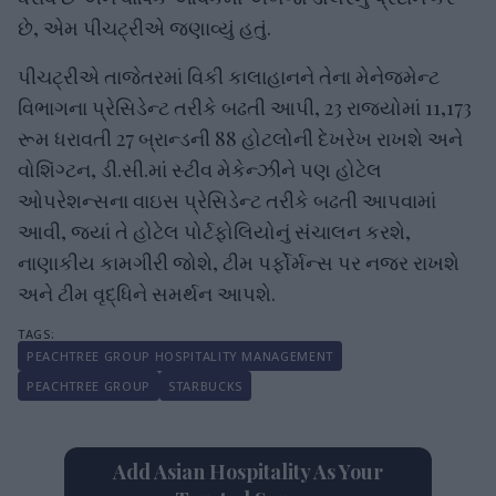
છે, એમ પીચટ્રીએ જણાવ્યું હતું.
પીચટ્રીએ તાજેતરમાં વિકી કાલાહાનને તેના મેનેજમેન્ટ
વિભાગના પ્રેસિડેન્ટ તરીકે બઢતી આપી, 23 રાજ્યોમાં 11,173
રૂમ ધરાવતી 27 બ્રાન્ડની 88 હોટલોની દેખરેખ રાખશે અને
વોશિંગ્ટન, ડી.સી.માં સ્ટીવ મેકેન્ઝીને પણ હોટેલ
ઓપરેશન્સના વાઇસ પ્રેસિડેન્ટ તરીકે બઢતી આપવામાં
આવી, જ્યાં તે હોટેલ પોર્ટફોલિયોનું સંચાલન કરશે,
નાણાકીય કામગીરી જોશે, ટીમ પર્ફોર્મન્સ પર નજર રાખશે
અને ટીમ વૃદ્ધિને સમર્થન આપશે.
PEACHTREE GROUP HOSPITALITY MANAGEMENT
PEACHTREE GROUP
STARBUCKS
Add Asian Hospitality As Your