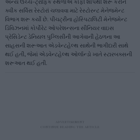
અન્ય ઉચ્ચ-ટ્રાફિક સ્થળોએ કોફી શોપથી શરૂ કરીને
ક્વીક સર્વિસ રેસ્ટોરાં ચલાવવા માટે રેસ્ટોરન્ટ મેનેજમેન્ટ
વિભાગ શરૂ કર્યો છે. પીચટ્રીના હોસ્પિટાલિટી મેનેજમેન્ટ
ડિવિઝનમાં કોર્પોરેટ ઓપરેશન્સના સીનિયર વાઇસ
પ્રેસિડેન્ટ ડેનિયલ પુગ્લિસીની આગેવાની હેઠળના આ
સાહસની શરૂઆત એડવેન્ટહેલ્થ સાથેની ભાગીદારી સાથે
થઈ હતી, જેમાં એડવેન્ટહેલ્થ ઓર્લાન્ડો ખાતે સ્ટારબક્સની
શરૂઆત થઈ હતી.