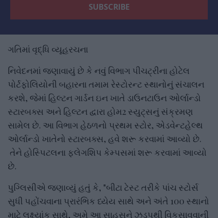
ગતિમાં વૃદ્ધિ વ્યૂહરચના
નિવેદનમાં જણાવાયું છે કે નવું વિભાગ પીચટ્રીના હોટેલ
પોર્ટફોલિયોની બહારના તમામ રેસ્ટોરન્ટ સ્થાનોનું સંચાલન
કરશે, જેમાં હિલ્ટન ગાર્ડન ઇન ખાતે ડાઉનટાઉન ઓર્લાન્ડો
સ્ટારબક્સ અને હિલ્ટન દ્વારા હોમ2 સ્યુટ્સનું સંક્રમણ
સામેલ છે. આ વિભાગ હેઠળનો પ્રથમ સ્ટોર, એડવેન્ટહેલ્થ
ઓર્લાન્ડો ખાતેનો સ્ટારબક્સ, હવે શરૂ કરવામાં આવ્યો છે.
તેને હોસ્પિટલના ફ્લેગશિપ કેમ્પસમાં શરૂ કરવામાં આવ્યો
છે.
પુગ્લિસીએ જણાવ્યું હતું કે, "બીટા ટેસ્ટ તરીકે પાંચ સ્ટોર્સ
સુધી પહોંચવાના પ્રારંભિક ધ્યેય સાથે અને અંતે 100 સ્થાનો
માટે લક્ષ્યાંક સાથે, અમે આ સાહસને ઝડપથી વિકસાવવાની