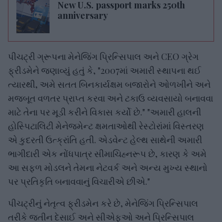
New U.S. passport marks 250th
anniversary
પીચટ્રી ગ્રૂપના મેનેજિંગ પ્રિન્સિપાલ અને CEO ગ્રેગ
ફ્રીડમેને જણાવ્યું હતું કે, "2007માં અમારી સ્થાપના થઈ
ત્યારથી, અમે સતત બિનકાર્યક્ષમ બજારોને ઓળખીને અને
મજબૂત વળતર પ્રાપ્ત કરવા અને ટકાઉ વ્યવસાયો બનાવવા
માટે તેના પર મૂડી કરીને વિકાસ કર્યો છે." "અમારી હાલની
હોસ્પિટાલિટી મેનેજમેન્ટ ક્ષમતાઓથી રેસ્ટોરાંમાં વિસ્તરણ
એ કુદરતી ઉત્ક્રાંતિ હતી. એડવેન્ટ હેલ્થ સાથેની અમારી
ભાગીદારી એક નોંધપાત્ર સીમાચિહ્નરૂપ છે, કારણ કે અમે
આ સફળ મોડલને તેમના નેટવર્ક અને અન્ય મુખ્ય સ્થાનો
પર પ્રતિકૃતિ બનાવવાનું વિચારીએ છીએ."
પીચટ્રીનું નેતૃત્વ ફ્રીડમેન કરે છે, મેનેજિંગ પ્રિન્સિપાલ
તરીકે જતીન દેસાઈ અને સીએફઓ અને પ્રિન્સિપાલ