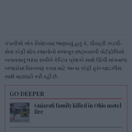
કંપનીએ એક નિવેદનમાં જણાવ્યું હતું કે, પીચટ્રી ઝડપી-
સેવા કોફી શોપ સ્થાનોનો મજબૂત રાષ્ટ્રવ્યાપી પોર્ટફોલિયો
બનાવવાનું લક્ષ્ય રાખીને કેપ્ટિવ પ્રેક્ષકો સાથે ઊંચી માંગવાળા
બજારોમાં વિસ્તરણ કરવા માટે અન્ય કોફી ફ્રેન્ચાઇઝીસ
સાથે વાટાઘાટો કરી રહી છે.
GO DEEPER
Gujarati family killed in Ohio motel
fire