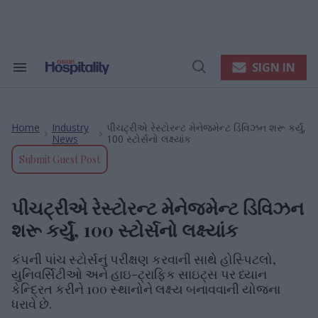
Skip
to
content
e
ch
ion
SIGN IN
Search
Open
gation
&
Search
Section
Navigation
Home
Industry
પીચટ્રીએ રેસ્ટોરન્ટ મેનેજમેન્ટ ડિવિઝન શરૂ કર્યું,
>
>
News
100 સ્ટોર્સનો લક્ષ્યાંક
Submit Guest Post
પીચટ્રીએ રેસ્ટોરન્ટ મેનેજમેન્ટ ડિવિઝન
શરૂ કર્યું, 100 સ્ટોર્સનો લક્ષ્યાંક
કંપની પાંચ સ્ટોર્સનું પરીક્ષણ કરવાની સાથે હોસ્પિટલો,
યુનિવર્સિટીઓ અને હાઇ-ટ્રાફિક સાઇટ્સ પર ધ્યાન
કેન્દ્રિત કરીને 100 સ્થાનોને લક્ષ્ય બનાવવાની યોજના
ધરાવે છે.