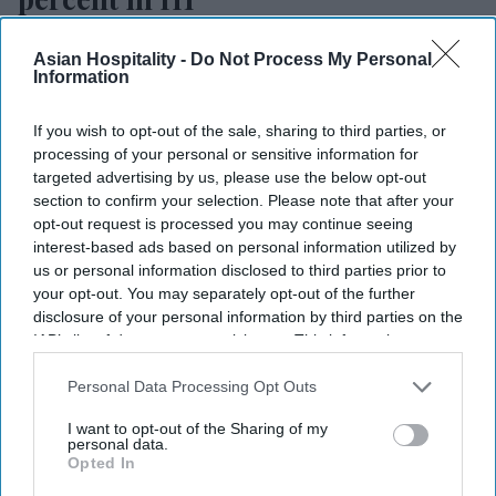
Vishnu Rageev R.
Jul 10, 2026
Asian Hospitality -
Do Not Process My Personal
Information
If you wish to opt-out of the sale, sharing to third parties, or
Mayfield reports 18.4 percent H1 revenue
processing of your personal or sensitive information for
growth.
targeted advertising by us, please use the below opt-out
section to confirm your selection. Please note that after your
Workforce lodging expansion drives growth.
opt-out request is processed you may continue seeing
interest-based ads based on personal information utilized by
Midscale hotel segment faces pressure.
us or personal information disclosed to third parties prior to
your opt-out. You may separately opt-out of the further
MAYFIELD HOTELS REPORTED an 18.4 percent
disclosure of your personal information by third parties on the
revenue increase in the first half of 2026
IAB’s list of downstream participants. This information may
compared with the same period in 2025. The
also be disclosed by us to third parties on the
IAB’s List of
Downstream Participants
that may further disclose it to other
Personal Data Processing Opt Outs
company attributed the growth to the
third parties.
deployment of AI-driven room pricing and labor-
I want to opt-out of the Sharing of my
personal data.
saving automations for independent hotel owners.
Opted In
Mayfield also attributed
growth to its expansion