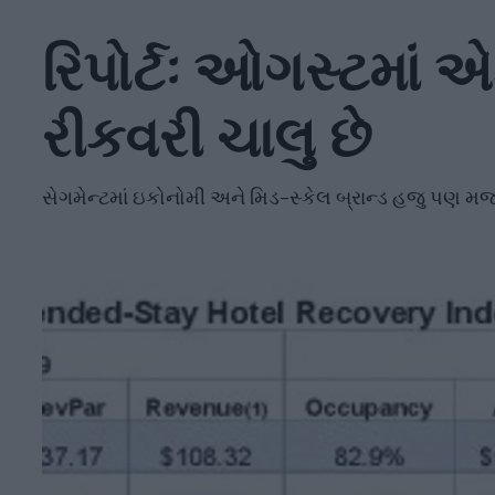
રિપોર્ટઃ ઓગસ્ટમાં એક્
રીકવરી ચાલુ છે
સેગમેન્ટમાં ઇકોનોમી અને મિડ-સ્કેલ બ્રાન્ડ હજુ પણ મજબ