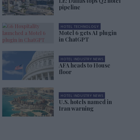
LE: Dallas tops Q2 hotel
pipeline
HOTEL TECHNOLOGY
Motel 6 gets AI plugin
in ChatGPT
HOTEL INDUSTRY NEWS
AFA heads to House
floor
HOTEL INDUSTRY NEWS
U.S. hotels named in
Iran warning