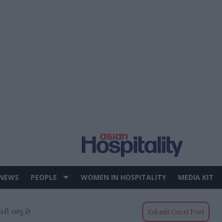
 NEWS
PEOPLE
WOMEN IN HOSPITALITY
MEDIA KIT
કવરી ચાલુ છે
Submit Guest Post