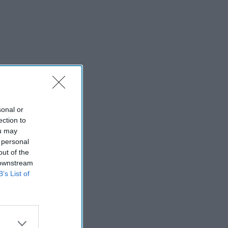
sonal or
ection to
ou may
 personal
out of the
 downstream
B’s List of