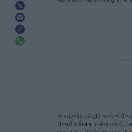
એક્સટેન્ડેડ-સ્ટે હોટેલ્સનો એડીઆર 
રીકવરીમાં વિસંગતા જોવા મળે છે, ત