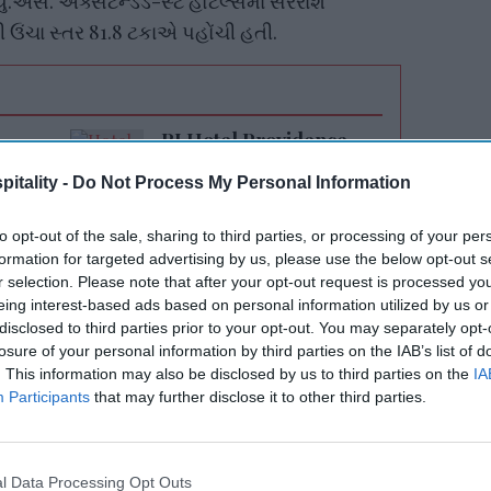
યુ.એસ. એક્સટેન્ડેડ-સ્ટે હોટેલ્સમાં સરેરાશ
 ઉંચા સ્તર 81.8 ટકાએ પહોંચી હતી.
RI Hotel Providence
on
sold for $10.25M
itality -
Do Not Process My Personal Information
to opt-out of the sale, sharing to third parties, or processing of your per
formation for targeted advertising by us, please use the below opt-out s
r selection. Please note that after your opt-out request is processed y
eing interest-based ads based on personal information utilized by us or
disclosed to third parties prior to your opt-out. You may separately opt-
losure of your personal information by third parties on the IAB’s list of
. This information may also be disclosed by us to third parties on the
IA
ેન્ડેડ-સ્ટે રૂમ સપ્લાયમાં 6.6 ટકાનો વધારો જોવા
Participants
that may further disclose it to other third parties.
ઓછો વધારો છે, તે પેન્ડેમિક દરમિયાન બંધ રહેલી
ઘટાડો દર્શાવે છે.
l Data Processing Opt Outs