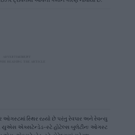
ઓગસ્ટમાં સ્થિર રહ્યો છે પરંતુ રેવપાર અને રેવન્યુ
ેમ યુએસ એક્સટેન્ડેડ-સ્ટે હોટેલ્સ બુલેટીનઃ ઓગસ્ટ