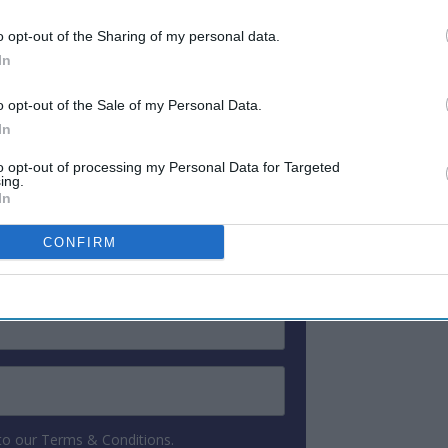
ડો જોવા મળ્યો છે, ખાસ કરીને એક્સટેન્ડેડ-સ્ટેમાં
o opt-out of the Sharing of my personal data.
્કેલ એક્સટેન્ડેડ-સ્ટે હોટેલ્સની માંગમાં ઘટાડો
In
 છે.
o opt-out of the Sale of my Personal Data.
In
ewsletter
to opt-out of processing my Personal Data for Targeted
ing.
In
 Our Weekly Newsletter
CONFIRM
Here
 to our Terms & Conditions.