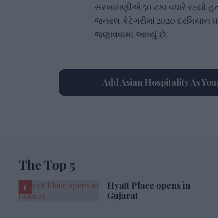
સરખામણીએ 50 ટકા વધારે રહ્યો હતો
જનરલ કેટેગરીમાં 2020 દરમિયાન ઘટા
જણાવવામાં આવ્યું છે.
Add Asian Hospitality As Yo
The Top 5
Hyatt Place opens in
Gujarat