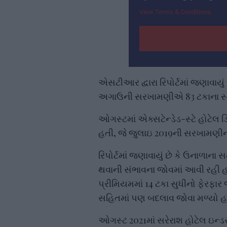
View Terms & Conditions
એસટીઆર દ્વારા રિપોર્ટમાં જણાવાયું 
અગાઉની સરખામણીએ 83 ટકાના સ્તરે 
ઓગસ્ટમાં એક્સટેન્ડેડ-સ્ટે હોટેલ ડ
હતી, જે જુલાઇ 2019ની સરખામણીના 
રિપોર્ટમાં જણાવાયું છે કે ઉનાળાન
થવાની સંભાવના જોવમાં આવી રહી હત
પ્રીમિયમમાં 14 ટકા સુધીનો ફેરફ
સહિતમાં પણ બદલાવ જોવા મળ્યો હ
ઓગસ્ટ 2021માં સરેરાશ હોટેલ ઇન્ડસ્ટ