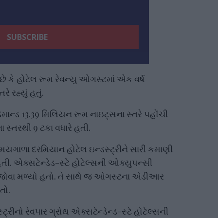
છે કે હોટેલ રૂમ રેવન્યુ ઓગસ્ટમાં એક વર્ષ
રહ્યું હતું.
િમાન્ડ 13.39 મિલિયન રૂમ નાઇટ્સના સ્તરે પહોંચી
સ્તરથી 9 ટકા વધારે હતી.
ા સમયગાળા દરમિયાન હોટેલ ઇન્ડસ્ટ્રીને સારી કમાણી
ી. એક્સટેન્ડેડ-સ્ટે હોટેલ્સની ઓક્યુપન્સી
ાર જોવા મળ્યો હતો. તે સાથે જ ઓગસ્ટના એડીઆર
તો.
્રીનો રેવપાર ગ્રોથ એક્સટેન્ડેન્ડ-સ્ટે હોટેલ્સની