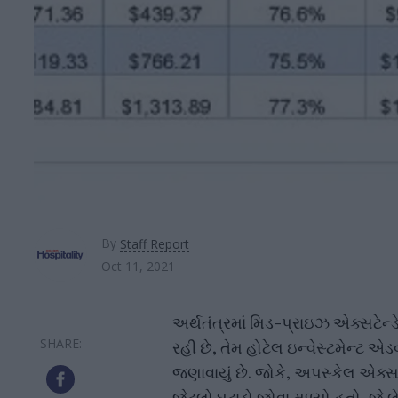
By
Staff Report
Oct 11, 2021
અર્થતંત્રમાં મિડ-પ્રાઇઝ એક્સટેન્ડ
રહી છે, તેમ હોટેલ ઇન્વેસ્ટમેન્ટ એડવ
જણાવાયું છે. જોકે, અપસ્કેલ એક્સટે
જેટલો ઘટાડો જોવા મળ્યો હતો, જે લ