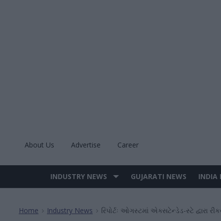
Skip
to
content
About Us
Advertise
Career
INDUSTRY NEWS
GUJARATI NEWS
INDIA
Site
Navigation
Home
Industry News
રિપોર્ટઃ ઓગસ્ટમાં એક્સટેન્ડેડ-સ્ટે દ્વારા રી
>
>