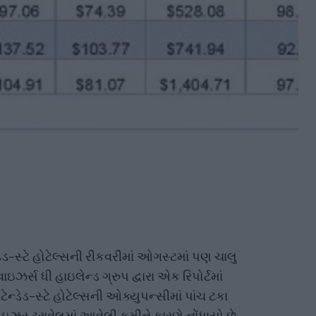
ેડ-સ્ટે હોટેલ્સની રીકવરીમાં ઓગસ્ટમાં પણ ચાલુ
ાઇઝર્સ ધી હાઇલેન્ડ ગ્રુપ દ્વારા એક રિપોર્ટમાં
ન્ડેડ-સ્ટે હોટેલ્સની ઓક્યુપન્સીમાં પાંચ ટકા
ેઇઝર ટ્રાવેલમાં આવેલી કમીને કારણે નોંધાયો છે.