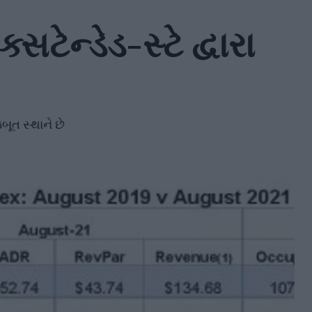
સટેન્ડેડ-સ્ટે દ્વારા
ૂત સ્થાને છે