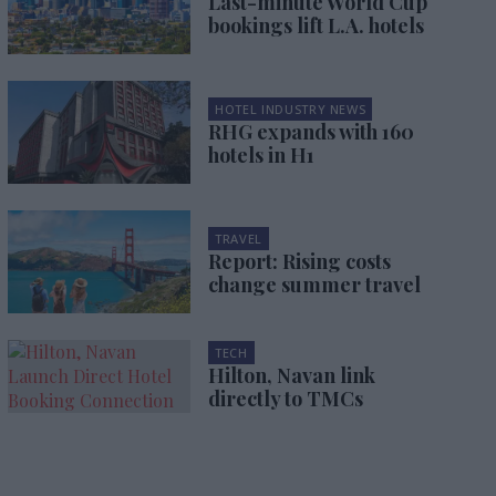
Last-minute World Cup
bookings lift L.A. hotels
HOTEL INDUSTRY NEWS
RHG expands with 160
hotels in H1
TRAVEL
Report: Rising costs
change summer travel
TECH
Hilton, Navan link
directly to TMCs