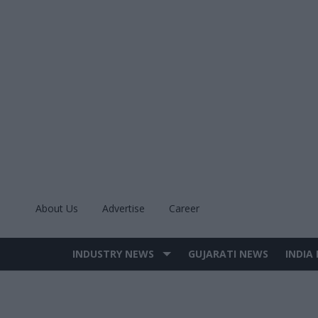
Skip
to
content
About Us
Advertise
Career
INDUSTRY NEWS
GUJARATI NEWS
INDIA
Site
Navigation