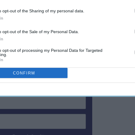
ગ છીએ. નોર્થ અમેરિકામાં આવેલી અમારી બેસ્ટ
o opt-out of the Sharing of my personal data.
ા પે વિથ પોઇન્ટ કાર્યક્રમની જાહેરાત કરતા અમને
In
o opt-out of the Sale of my Personal Data.
In
ewsletter
to opt-out of processing my Personal Data for Targeted
ing.
In
 Our Weekly Newsletter
CONFIRM
Here