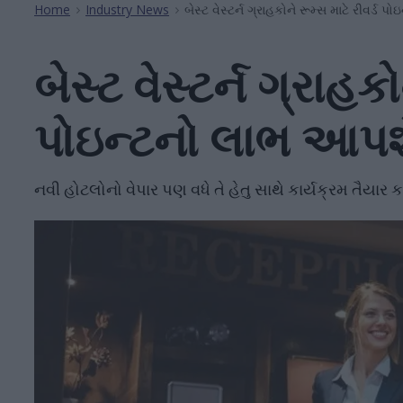
Home
Industry News
બેસ્ટ વેસ્ટર્ન ગ્રાહકોને રૂમ્સ માટે રીવર્ડ
>
>
બેસ્ટ વેસ્ટર્ન ગ્રાહકો
પોઇન્ટનો લાભ આપશ
નવી હોટલોનો વેપાર પણ વધે તે હેતુ સાથે કાર્યક્રમ તૈયાર 