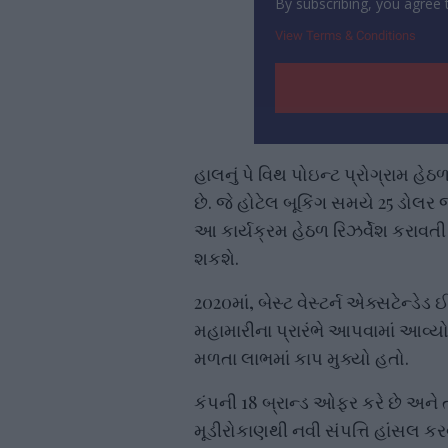
By subscribing, you agree
View Terms & Conditions
હાલનું પે વિથ પોઇન્ટ પ્રોગ્રામ હ
છે. જે હોટેલ બૂકિંગ સમયે 25 ડોલ
આ કાર્યક્રમ હેઠળ રિઝર્વેશ કરાવત
શકશે.
2020માં, બેસ્ટ વેસ્ટર્ન એક્સટેન્
મહામારીના પ્રારંભે આપવામાં આવ્યો હ
મળતા લાભમાં કાપ મુક્યો હતો.
કંપની 18 બ્રાન્ડ ઓફર કરે છે અને 
મૂડીરોકાણથી નવી સંપત્તિ હાંસલ કર