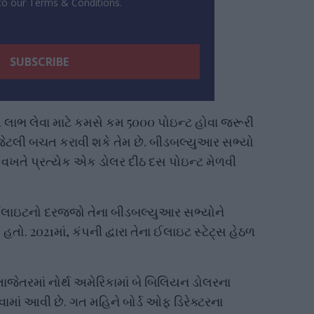
 to our Terms & Conditions.
ેઠળ લાભ લેવા માટે કમસે કમ 5000 પોઇન્ટ હોવા જરૂરી
ર જેટલી બચત કરાવી શકે તેમ છે. બીડબલ્યુઆર સભ્યો
ી વખતે પ્રત્યેક એક ડોલર દીઠ દસ પોઇન્ટ મેળવી
ડેડ ઈલાઇટનો દરજ્જો તેના બીડબલ્યુઆર સભ્યોને
તો. 2021માં, કંપની દ્વારા તેના ઈલાઇટ સ્ટેટ્સ હેઠળ
તાજેતરમાં નોર્થ અમેરિકામાં બે બિલિયન ડોલરના
વામાં આવી છે. ગત મહિને બોર્ડ ઓફ ડિરેક્ટરના