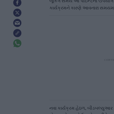
બૂકિંગ સમયે આ પોઇન્ટનો ઉપયોગ કર
કાર્યક્રમને કારણે આવનારા સમયમા
નવા કાર્યક્રમ હેઠળ, બીડબલ્યુઆર 