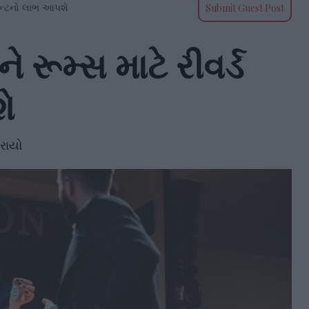
 પોઇન્ટનો લાભ આપશે
Submit Guest Post
ને રૂમ્સ માટે રીવર્ડ
ે
કરાયો