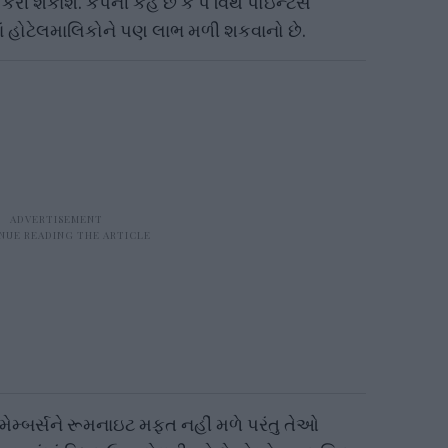
ી શકાશે. કંપની કહે છે કે પે વિથ પોઇન્ટસ
ં હોટેલમાલિકોને પણ લાભ મળી શકવાનો છે.
મેમ્બર્સને રૂમનાઇટ મફત નહીં મળે પરંતુ તેઓ