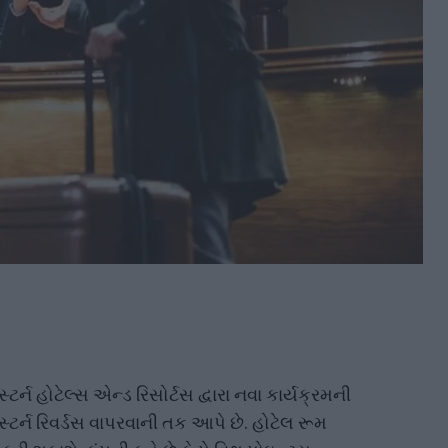
્ટર્ન હોટેલ્સ એન્ડ રિસોર્ટસ દ્વારા નવા કાર્યક્રમની
વેસ્ટર્ન રિવર્ડસ વાપરવાની તક આપે છે. હોટેલ રૂમ