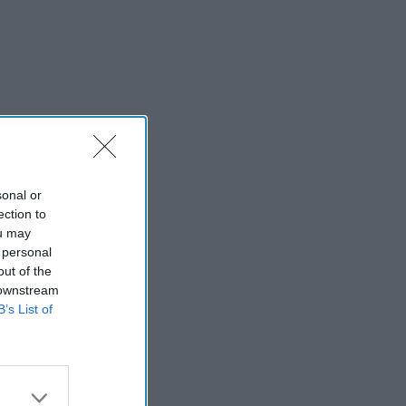
sonal or
ection to
ou may
 personal
out of the
 downstream
B’s List of