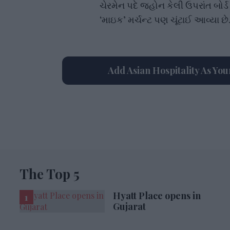
ચેરમેન પદે જ્હોન કેલી ઉપરાંત બોર્
‘માઇક’ મર્ચન્ટ પણ ચૂંટાઈ આવ્યા છે
Add Asian Hospitality As Yo
The Top 5
Hyatt Place opens in
Gujarat