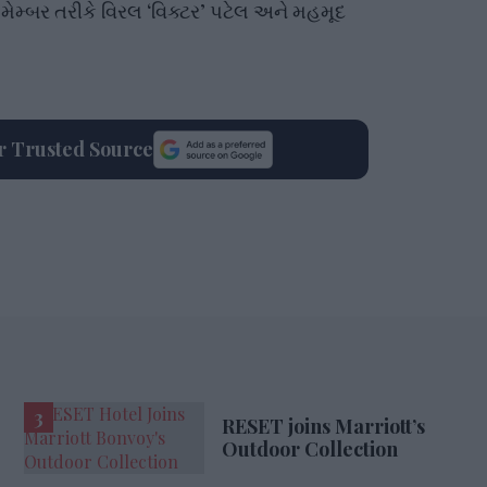
ડ મેમ્બર તરીકે વિરલ ‘વિક્ટર’ પટેલ અને મહમૂદ
.
ur Trusted Source
RESET joins Marriott’s
Outdoor Collection