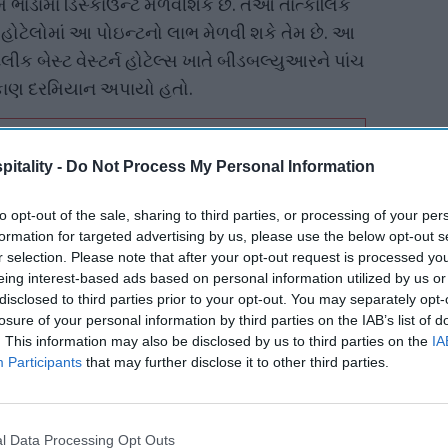
ભાડાંમાં ડિસ્કાઉન્ટ મેળવીશકે છે. તેઓ તાત્કાલિક
ી હોટેલોમાં આ પોઇન્ટનો લાભ મેળવી શકે તેમ છે. આ
લીક બેસ્ટ વેસ્ટર્ન હોટેલ્સ ખાતે બીડબલ્યુઆરને પાંચ
ોકાણ દરમિયાન અપાયો હતો.
itality -
Do Not Process My Personal Information
led in
New U.S. passport
marks 250th
to opt-out of the sale, sharing to third parties, or processing of your per
anniversary
formation for targeted advertising by us, please use the below opt-out s
r selection. Please note that after your opt-out request is processed y
eing interest-based ads based on personal information utilized by us or
ોકાણ કર્યું હતું કે હોટેલોમાં જ આ પોઇન્ટનો
disclosed to third parties prior to your opt-out. You may separately opt-
losure of your personal information by third parties on the IAB’s list of
. This information may also be disclosed by us to third parties on the
IA
ઇસ પ્રેસિડેન્ટ અને ચીફ માર્કેટિંગ ઓફિસર ડોરોથી
Participants
that may further disclose it to other third parties.
્ટ એ પ્રકારે તૈયાર કરાયું છે કે બીડબલ્યુઆર સભ્યો
શકે. અમારા હોટેલ માલિકોને તેનો લાભ મળશે, કારણ
l Data Processing Opt Outs
ોપર્ટી ઉમેરી રહી છે. અમે અમારા રિવોર્ડ સભ્યોને નવા