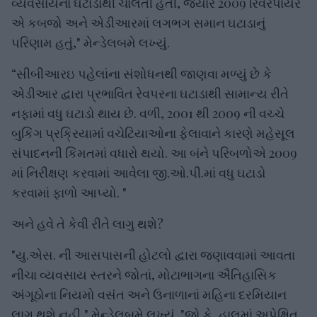
વ્યવસાયના ઘટાડાથી ચાલતી હતી, જ્યારે 2009 રિવરપાયર
એ કબજો અને એડીઆરમાં લગભગ સમાન ઘટાડાનું
પરિણામ હતું," મેન્ડેલબમે લખ્યું.
“સીબીઆરઇ પહેલાંના સંશોધનથી જાણવા મળ્યું છે કે
એડીઆર દ્વારા પ્રભાવિત રેવપરના ઘટાડાથી સામાન્ય રીતે
નફામાં વધુ ઘટાડો થાય છે. વળી, 2001 થી 2009 ની વચ્ચે
બુકિંગ પ્રક્રિયામાં વચેટિયાઓના ફેલાવાને કારણે મહેસૂલ
સંપાદનની કિંમતમાં વધારો થયો. આ બંને પરિબળોએ 2009
માં નિરીક્ષણ કરવામાં આવેલા જી.ઓ.પી.માં વધુ ઘટાડો
કરવામાં ફાળો આપ્યો. "
અને હવે તે કેવી રીતે લાગુ થશે?
"યુ.એસ. ની આસપાસની હોટલો દ્વારા જણાવવામાં આવતા
નીચા વ્યવસાય સ્તરને જોતાં, મોટાભાગના ઐતિહાસિક
અંગૂઠોના નિયમો વસંત અને ઉનાળાનાં મહિના દરમિયાન
લાગુ થશે નહીં," મેન્ડેલબમે લખ્યું. "જો કે, હાલમાં અપેક્ષિત