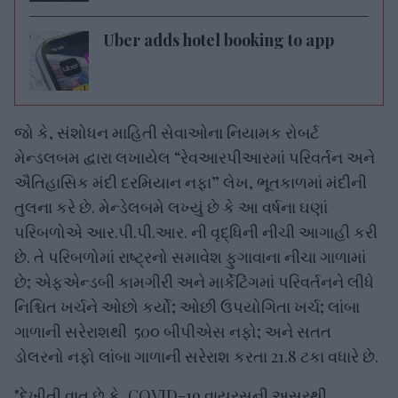
Uber adds hotel booking to app
જો કે, સંશોધન માહિતી સેવાઓના નિયામક રોબર્ટ
મેન્ડલબમ દ્વારા લખાયેલ “રેવઆરપીઆરમાં પરિવર્તન અને
ઐતિહાસિક મંદી દરમિયાન નફા” લેખ, ભૂતકાળમાં મંદીની
તુલના કરે છે. મેન્ડેલબમે લખ્યું છે કે આ વર્ષના ઘણાં
પરિબળોએ આર.પી.પી.આર. ની વૃદ્ધિની નીચી આગાહી કરી
છે. તે પરિબળોમાં રાષ્ટ્રનો સમાવેશ ફુગાવાના નીચા ગાળામાં
છે; એફએન્ડબી કામગીરી અને માર્કેટિંગમાં પરિવર્તનને લીધે
નિશ્ચિત ખર્ચને ઓછો કર્યો; ઓછી ઉપયોગિતા ખર્ચ; લાંબા
ગાળાની સરેરાશથી 50૦ બીપીએસ નફો; અને સતત
ડોલરનો નફો લાંબા ગાળાની સરેરાશ કરતા 21.8 ટકા વધારે છે.
"દેખીતી વાત છે કે, COVID-19 વાયરસની અસરથી