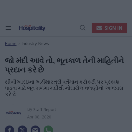
Skip
to
content
e
ch
ion
SIGN IN
Search
Open
gation
&
Search
Section
Home
Industry News
Navigation
>
જો મંદી આવે તો, ભૂતકાળ તેની માહિતીને
પ્રદાન કરે છે
સીબીઆરઇના અર્થશાસ્ત્રી વર્તમાન કટોકટી પર પ્રકાશ
પાડવા માટે ભૂતકાળમાં મંદીથી નોંઘાયેલ વલણોનો અભ્યાસ
કરે છે
By
Staff Report
Apr 08, 2020