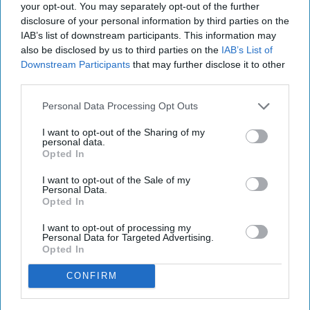
according to CoStar. The number of rooms
your opt-out. You may separately opt-out of the further
declined, while the number of projects remained
disclosure of your personal information by third parties on the
IAB’s list of downstream participants. This information may
similar, with 10 fewer hotels than a year earlier.
also be disclosed by us to third parties on the
IAB’s List of
About 136,990 rooms were under construction in
Downstream Participants
that may further disclose it to other
March, down 5.4 percent from March 2025,
CoStar
third parties.
data showed
. Final planning included 247,728
Personal Data Processing Opt Outs
rooms, down 9.3 percent, while 333,467 rooms
I want to opt-out of the Sharing of my
were in planning, down 7.3 percent.
personal data.
Opted In
I want to opt-out of the Sale of my
Personal Data.
Opted In
Newsletter
I want to opt-out of processing my
Personal Data for Targeted Advertising.
Opted In
Subscribe to our weekly newsletter here
CONFIRM