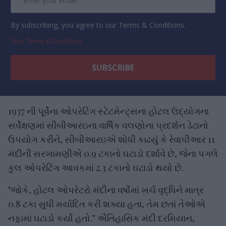
By subscribing, you agree to our Terms & Conditions.
View Terms & Conditions
1937 ની પૂર્વેના ઓપરેટિંગ સ્ટેટમેન્ટ્સના હોટલ ઉદ્યોગના
સર્વેક્ષણમાં સીબીઆરઇના વાર્ષિક વલણોના પ્રદર્શન ડેટાનો
ઉપયોગ કરીને, સીબીઆરઇએ શોધી કાઢયું કે રેવાપીઆર 11
મંદીની સરખામણીએ 0.9 ટકાનો ઘટાડો દર્શાવે છે, જેના પગલે
કુલ ઓપરેટિંગ આવકમાં 2.3 ટકાનો ઘટાડો થયો છે.
"જોકે, હોટલ ઓપરેટરો મંદીના વર્ષોમાં ખર્ચ વૃદ્ધિને માત્ર
0.8 ટકા સુધી મર્યાદિત કરી શક્યા હતા, તેમ છતાં તેઓએ
નફામાં ઘટાડો કર્યો હતો." ઐતિહાસિક મંદી દરમિયાન,