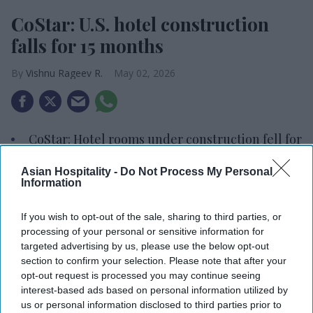
CoStar: U.S. hotel construction
falls for 15 months
Vishnu Rageev R.
May 02, 2026
CoStar: Hotel rooms under construction fell for
th
the 15
straight month.
Asian Hospitality -
Do Not Process My Personal
Information
About 136,990 rooms were under construction,
down 5.4 percent.
If you wish to opt-out of the sale, sharing to third parties, or
Luxury segment expected to see the largest
processing of your personal or sensitive information for
targeted advertising by us, please use the below opt-out
supply increase.
section to confirm your selection. Please note that after your
U.S. HOTEL ROOMS under construction fell year
opt-out request is processed you may continue seeing
interest-based ads based on personal information utilized by
th
over year for the 15
consecutive month in March,
us or personal information disclosed to third parties prior to