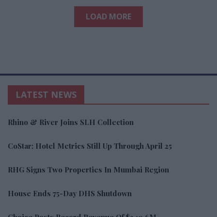
LOAD MORE
LATEST NEWS
Rhino & River Joins SLH Collection
CoStar: Hotel Metrics Still Up Through April 25
RHG Signs Two Properties In Mumbai Region
House Ends 75-Day DHS Shutdown
Choice Posts Record Revenue Of $340.6M