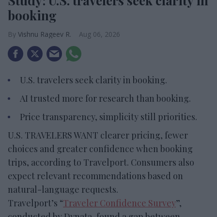
Study: U.S. travelers seek clarity in
booking
Vishnu Rageev R.
Aug 06, 2026
U.S. travelers seek clarity in booking.
AI trusted more for research than booking.
Price transparency, simplicity still priorities.
U.S. TRAVELERS WANT clearer pricing, fewer
choices and greater confidence when booking
trips, according to Travelport. Consumers also
expect relevant recommendations based on
natural-language requests.
Travelport’s “
Traveler Confidence Survey
”,
conducted by Dynata, found a gap between