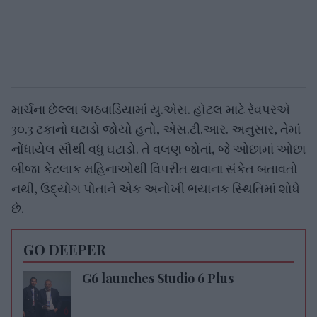
માર્ચના છેલ્લા અઠવાડિયામાં યુ.એસ. હોટલ માટે રેવપરએ
3૦.3 ટકાનો ઘટાડો જોયો હતો, એસ.ટી.આર. અનુસાર, તેમાં
નોંધાયેલ સૌથી વધુ ઘટાડો. તે વલણ જોતાં, જે ઓછામાં ઓછા
બીજા કેટલાક મહિનાઓથી વિપરીત થવાના સંકેત બતાવતો
નથી, ઉદ્યોગ પોતાને એક અનોખી ભયાનક સ્થિતિમાં શોધે
છે.
GO DEEPER
G6 launches Studio 6 Plus