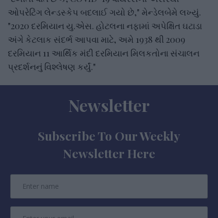
ઓપરેટિંગ લેન્ડસ્કેપ બદલાઈ ગયો છે," મેન્ડેલબેમે લખ્યું.
"2020 દરમિયાન યુ.એસ. હોટલના નફામાં અપેક્ષિત ઘટાડા
અંગે કેટલાક સંદર્ભ આપવા માટે, અમે 1938 થી 2009
દરમિયાન 11 આર્થિક મંદી દરમિયાન મિલકતોના સંચાલન
પ્રદર્શનનું વિશ્લેષણ કર્યું."
Newsletter
Subscribe To Our Weekly
Newsletter Here