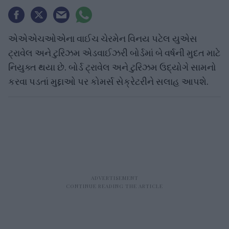
એએએચઓએના વાઈચ ચેરમેન વિનય પટેલ યુએસ
ટ્રાવેલ અને ટુરિઝમ એડવાઈઝરી બોર્ડમાં બે વર્ષની મુદત માટે
નિયુક્ત થયા છે. બોર્ડ ટ્રાવેલ અને ટુરિઝમ ઉદ્યોગે સામનો
કરવા પડતાં મુદ્દાઓ પર કોમર્સ સેક્રેટરીને સલાહ આપશે.