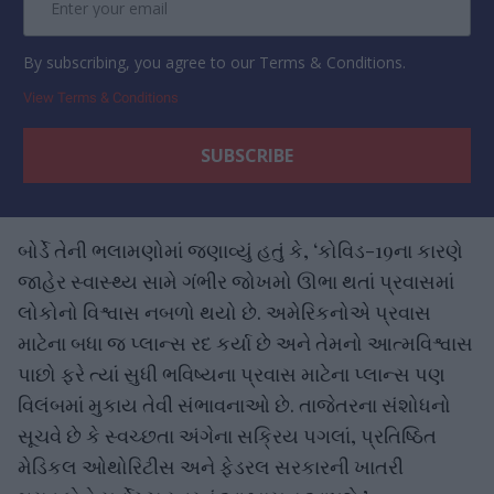
By subscribing, you agree to our Terms & Conditions.
View Terms & Conditions
બોર્ડે તેની ભલામણોમાં જણાવ્યું હતું કે, ‘કોવિડ-19ના કારણે
જાહેર સ્વાસ્થ્ય સામે ગંભીર જોખમો ઊભા થતાં પ્રવાસમાં
લોકોનો વિશ્વાસ નબળો થયો છે. અમેરિકનોએ પ્રવાસ
માટેના બધા જ પ્લાન્સ રદ કર્યા છે અને તેમનો આત્મવિશ્વાસ
પાછો ફરે ત્યાં સુધી ભવિષ્યના પ્રવાસ માટેના પ્લાન્સ પણ
વિલંબમાં મુકાય તેવી સંભાવનાઓ છે. તાજેતરના સંશોધનો
સૂચવે છે કે સ્વચ્છતા અંગેના સક્રિય પગલાં, પ્રતિષ્ઠિત
મેડિકલ ઓથોરિટીસ અને ફેડરલ સરકારની ખાતરી