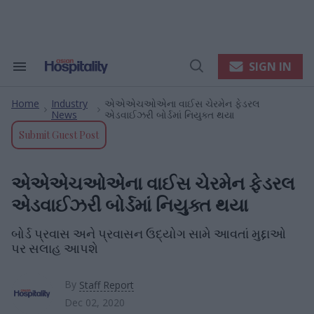
Skip
to
content
e
ch
ion
SIGN IN
Search
Open
gation
&
Search
Section
Home
Industry
એએએચઓએના વાઈસ ચેરમેન ફેડરલ
Navigation
>
>
News
એડવાઈઝરી બોર્ડમાં નિયુક્ત થયા
Submit Guest Post
એએએચઓએના વાઈસ ચેરમેન ફેડરલ
એડવાઈઝરી બોર્ડમાં નિયુક્ત થયા
બોર્ડ પ્રવાસ અને પ્રવાસન ઉદ્યોગ સામે આવતાં મુદ્દાઓ
પર સલાહ આપશે
By
Staff Report
Dec 02, 2020