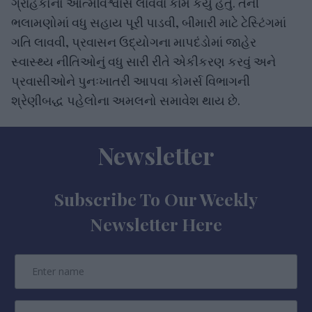
ગ્રાહકોનો આત્મવિશ્વાસ લાવવા કામ કર્યું હતું. તેની
ભલામણોમાં વધુ સહાય પૂરી પાડવી, બીમારી માટે ટેસ્ટિંગમાં
ગતિ લાવવી, પ્રવાસન ઉદ્યોગના માપદંડોમાં જાહેર
સ્વાસ્થ્ય નીતિઓનું વધુ સારી રીતે એકીકરણ કરવું અને
પ્રવાસીઓને પુનઃખાતરી આપવા કોમર્સ વિભાગની
શ્રેણીબદ્ધ પહેલોના અમલનો સમાવેશ થાય છે.
Newsletter
Subscribe To Our Weekly
Newsletter Here