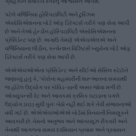
ગ્રાહકોને સર્વોચ્ચ સ્તરનું આશ્વાસન આપશે.’
પટેલે વર્જિનિયા હોસ્પિટાલિટી અને ટુરિઝમ
એસોસિએશનના બોર્ડ ઓફ ડિરેક્ટર્સ તરીકે પણ સેવા આપી
છે અને તેઓ હેર્ન્ડોન હોસ્પિટાલિટી એસોસિએશનના
પ્રેસિડેન્ટ પણ છે. અગાઉ તેમણે એએચએલએ અને
વર્જિનિયાના લૌડૌન, કન્વેન્શન વિઝિટર્સ બ્યુરોના બોર્ડ ઓફ
ડિરેક્ટર્સ તરીકે પણ સેવા આપી છે.
એએએચઓએના પ્રેસિડેન્ટ અને સીઈઓ સેસિલ સ્ટેટોને
જણાવ્યું હતું કે, ‘કોરોના મહામારીની શરૂઆતના સમયથી
જ હોટેલ ઉદ્યોગ પર કોવિડ-19ની અસર જોવા મળી છે.
ઓક્યુપન્સી રેટ અને આવકમાં ક્રમિક ઘટાડાના પગલે
ઉદ્યોગ 2023 સુધી પુનઃ બેઠો નહીં થઈ શકે તેવી સંભાવનાઓ
વધી ગઈ છે. એએએચઓએએ બોર્ડમાં વિનયની નિમણૂકને
આવકારી છે. તેમનો અનુભવ અને આંતરસૂઝ રીકવરી અને
તેનાથી આગળના સમય દરમિયાન પ્રવાસ અને પ્રવાસન