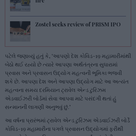
fire
Zostel seeks review of PRISM IPO
પટેલે જણાવ્યું હતું કે, ‘આપણો દેશ કોવિડ-19 મહામારીમાંથી
બેઠો થઈ રહ્યો છે ત્યારે આપણા અર્થતંત્રના સુધારામાં
પ્રવાસ અને પ્રવાસન ઉદ્યોગ મહત્વની ભૂમિકા ભજવી
શકે છે. આપણા દેશ અને આપણા ઉદ્યોગ માટે આ અત્યંત
મહત્વના સમય દરમિયાન ટ્રાવેલ એન્ડ ટુરિઝમ
એડવાઈઝરી બોર્ડમાં સેવા આપવા માટે પસંદગી થતાં હું
સન્માનની લાગણી અનુભવું છું.’
આ વર્ષના પ્રારંભમાં ટ્રાવેલ એન્ડ ટુરિઝમ એડવાઈઝરી બોર્ડે
કોવિડ-19 મહામારીના પગલે પ્રવાસન ઉદ્યોગમાં ફરીથી