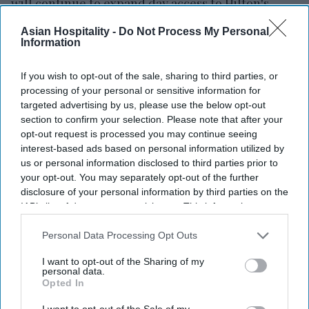
will continue to expand day access to Hilton's
resort and wellness amenities across the Americas
Asian Hospitality -
Do Not Process My Personal
for three years. Locals and travelers will have
Information
access to pools, spas, fitness centers, private
If you wish to opt-out of the sale, sharing to third parties, or
cabanas and resort experiences.
processing of your personal or sensitive information for
Hilton expanded its offerings in response to
targeted advertising by us, please use the below opt-out
changing traveler and consumer preferences,
the
section to confirm your selection. Please note that after your
opt-out request is processed you may continue seeing
company said in a statement
. Growing demand for
interest-based ads based on personal information utilized by
spa and wellness offerings prompted Hilton
us or personal information disclosed to third parties prior to
properties to expand their day-use wellness
your opt-out. You may separately opt-out of the further
disclosure of your personal information by third parties on the
programs.
IAB’s list of downstream participants. This information may
also be disclosed by us to third parties on the
IAB’s List of
Downstream Participants
that may further disclose it to other
Personal Data Processing Opt Outs
third parties.
I want to opt-out of the Sharing of my
Newsletter
personal data.
Opted In
Subscribe to our weekly newsletter here
I want to opt-out of the Sale of my