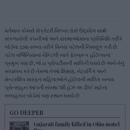
વર્તમાન કોમર્સ સેક્રેટરી વિલ્બર રોસે ઉદ્યોગ સાથે
સંકળાયેલી કંપનીઓ અને સંસ્થાઓમાંના પ્રતિનિધિ તરીકે
બોર્ડના 32મા સભ્ય તરીકે વિનય પટેલની નિમણૂક કરી છે.
પટેલ વર્જિનિયાના ચેન્ટિલી ખાતે ફેરબ્રૂક હોટેલ્સના
પ્રમુખ પણ છે, જે 11 પ્રોપર્ટીસની માલિકી ધરાવે છે અને તેનું
સંચાલન કરે છે તેમજ તેઓ શિક્ષણ, નેટવર્કિંગ અને
મેન્ટરશિપ મારફત મહિલાઓને હોટેલની માલિક બનવા
પ્રોત્સાહન આપતી સંસ્થા ‘શી હેઝ અ ડીલ’ માટેના
સલાહકાર બોર્ડમાં પણ સ્થાન ધરાવે છે.
GO DEEPER
Gujarati family killed in Ohio motel