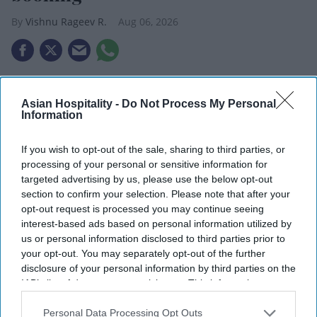
Vishnu Rageev R.
Aug 06, 2026
U.S. travelers seek clarity in booking.
Asian Hospitality -
Do Not Process My Personal
AI trusted more for research than booking.
Information
Price transparency, simplicity still priorities.
If you wish to opt-out of the sale, sharing to third parties, or
processing of your personal or sensitive information for
U.S. TRAVELERS WANT clearer pricing, fewer
targeted advertising by us, please use the below opt-out
choices and greater confidence when booking
section to confirm your selection. Please note that after your
trips, according to Travelport. Consumers also
opt-out request is processed you may continue seeing
interest-based ads based on personal information utilized by
expect relevant recommendations based on
us or personal information disclosed to third parties prior to
natural-language requests.
your opt-out. You may separately opt-out of the further
Travelport’s “
Traveler Confidence Survey
”,
disclosure of your personal information by third parties on the
IAB’s list of downstream participants. This information may
conducted by Dynata, found a gap between
also be disclosed by us to third parties on the
IAB’s List of
consumers’ interest in AI and their willingness to
Downstream Participants
that may further disclose it to other
Personal Data Processing Opt Outs