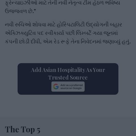
ફ્રેન્ચાઇઝીઓ માટે તેની નવી નેતૃત્વ ટીમ હેઠળ ભવિષ્ય
ઉજ્જવળ છે."
નવી રુચિઓ શોધવા માટે હોસ્પિટાલિટી ઉદ્યોગની બહાર
એક્ઝિક્યુટિવ પદ સ્વીકાર્યા પછી લિમ્બર્ટે ગયા જૂનમાં
કંપની છોડી દીધી, એમ રેડ રૂફે તેના નિવેદનમાં જણાવ્યું હતું.
Add Asian Hospitality As Your
Trusted Source
The Top 5