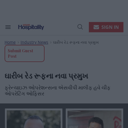
Skip
to
content
e
ch
ion
SIGN IN
Search
Open
gation
&
Search
Section
Home
Industry News
ઘારીબ રેડ રૂફના નવા પ્રમુખ
Navigation
>
>
Submit Guest
Post
ઘારીબ રેડ રૂફના નવા પ્રમુખ
ફ્રેન્ચાઇઝ ઓપરેશન્સના એસવીપી માલૌફ હવે ચીફ
ઓપરેટિંગ ઓફિસર