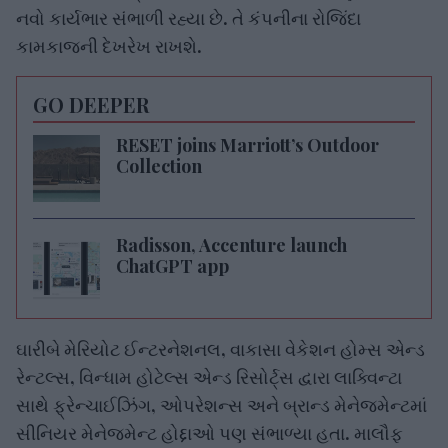
નવો કાર્યભાર સંભાળી રહ્યા છે. તે કંપનીના રોજિંદા
કામકાજની દેખરેખ રાખશે.
GO DEEPER
RESET joins Marriott’s Outdoor
Collection
Radisson, Accenture launch
ChatGPT app
ઘારીબે મેરિયોટ ઈન્ટરનેશનલ, વાકાસા વેકેશન હોમ્સ એન્ડ
રેન્ટલ્સ, વિન્ધામ હોટેલ્સ એન્ડ રિસોર્ટ્સ દ્વારા લાક્વિન્ટા
સાથે ફ્રેન્ચાઈઝિંગ, ઓપરેશન્સ અને બ્રાન્ડ મેનેજમેન્ટમાં
સીનિયર મેનેજમેન્ટ હોદ્દાઓ પણ સંભાળ્યા હતા. માલૌફ