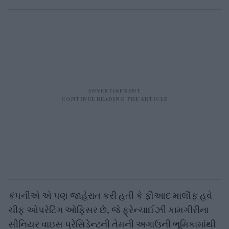
કંપનીએ એ પણ જાહેરાત કરી હતી કે ફૌઆદ માલૌફ હવે
ચીફ ઓપરેટિંગ ઓફિસર છે, જે ફ્રેન્ચાઈઝી કામગીરીના
સીનિયર વાઇસ પ્રેસિડેન્ટની તેમની અગાઉની ભૂમિકામાંથી