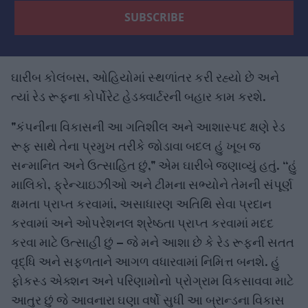
ઘારીબ કોલંબસ, ઓહિયોમાં સ્થળાંતર કરી રહ્યો છે અને
ત્યાં રેડ રૂફના કોર્પોરેટ હેડક્વાર્ટરની બહાર કામ કરશે.
"કંપનીના વિકાસની આ ગતિશીલ અને આશાસ્પદ ક્ષણે રેડ
રૂફ સાથે તેના પ્રમુખ તરીકે જોડાવા બદલ હું ખૂબ જ
સન્માનિત અને ઉત્સાહિત છું," એમ ઘારીબે જણાવ્યું હતું. “હું
માલિકો, ફ્રેન્ચાઇઝીઓ અને ટીમના સભ્યોને તેમની સંપૂર્ણ
ક્ષમતા પ્રાપ્ત કરવામાં, અસાધારણ અતિથિ સેવા પ્રદાન
કરવામાં અને ઓપરેશનલ શ્રેષ્ઠતા પ્રાપ્ત કરવામાં મદદ
કરવા માટે ઉત્સાહી છું – જે મને આશા છે કે રેડ રૂફની સતત
વૃદ્ધિ અને સફળતાને આગળ વધારવામાં નિમિત્ત બનશે. હું
ફોકસ્ડ એક્શન અને પરિણામોનો પ્રોગ્રામ વિકસાવવા માટે
આતુર છું જે આવનારા ઘણા વર્ષો સુધી આ બ્રાન્ડના વિકાસ