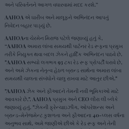
અને પરિવર્તનને આગળ વધારવામાં મદદ કરશે.”
AAHOA એ ઘારીબ અને માલૂફને અભિનંદન આપતું
નિવેદન બહાર પાડ્યું છે.
AAHOAના ચેરમેન મિરાજ પટેલે જણાવ્યું હતું કે,
“AAHOA અમારા લાંબા સમયથી પાર્ટનર રેડ રૂફના પ્રમુખ
તરીકે નિયુક્ત થવા બદલ ઝેકને હાર્દિક અભિનંદન પાઠવે છે.
"AAHOA સભ્યો લગભગ 93 ટકા રેડ રૂફ પ્રોપર્ટી ધરાવે છે,
અને અમે ઝેકના નેતૃત્વ હેઠળ બ્રાન્ડ સાથેના અમારા લાંબા
સમયથી ચાલતા સંબંધોને ચાલુ રાખવા માટે આતુર છીએ."
"AAHOA ઝેક અને ફૌઆદને તેમની નવી ભૂમિકાઓ માટે
આવકારે છે,", AAHOA પ્રમુખ અને CEO લૌરા લી બ્લેકે
જણાવ્યું હતું. "ઝેકની ફ્રેન્ચાઇઝીંગ, ઓપરેશન્સ અને
બ્રાન્ડ-મેનેજમેન્ટ કુશળતા અને ફૌઆદના 40-પ્લસ વર્ષના
અનુભવ સાથે, અમે જાણીએ છીએ કે રેડ રૂફ અને તેની