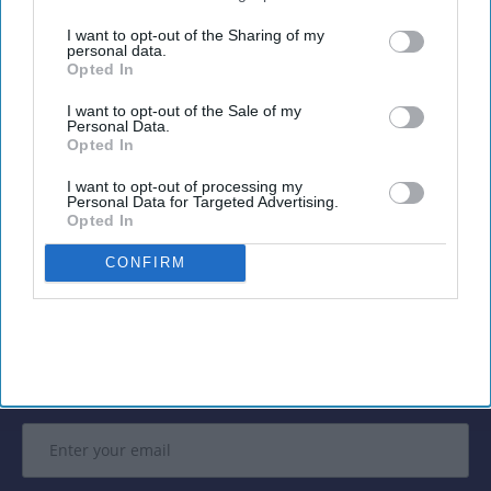
use it for final bookings. Nearly half abandoned a
third parties.
I want to opt-out of the Sharing of my
booking because the process was too complicated
personal data.
Opted In
or time-consuming, while concerns over prices,
booking errors and too many options limit AI use
I want to opt-out of the Sale of my
Personal Data.
for final reservations.
Opted In
I want to opt-out of processing my
Personal Data for Targeted Advertising.
Opted In
Newsletter
CONFIRM
Subscribe to our weekly newsletter here