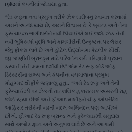
1982માં કંપનીમાં જોડાયા હતા.
“રેડ રૂફના નવા પ્રમુખ તરીકે ઝેક ઘારીબનું સ્વાગત કરવામાં
અમને આનંદ થાય છે, અમને વિશ્વાસ છે કે બ્રાન્ડ અને તેના
ફ્રેન્ચાઇઝ ભાગીદારોને નવી ઊંચાઈએ લઈ જશે. ઝેક તેની
નવી ભૂમિકામાં વૃદ્ધિ અને કામગીરીની ઉત્કૃષ્ટતા પર લેસર
જેવું ફોકસ લાવે છે અને હોટેલ ઉદ્યોગમાં કેટલીક સૌથી
વધુ જાણીતી બ્રાન્ડ્સ માટે પરિવર્તનકારી પરિણામો પ્રદાન
કરવાની તેની ક્ષમતા દર્શાવી છે," એમ રેડ રૂફ બોર્ડ ઓફ
ડિરેક્ટર્સના સભ્ય અને કંપનીના વચગાળાના પ્રમુખ
મોહમ્મદ થૌફીકે જણાવ્યું હતું.. “અમે રેડ રૂફ અને તેની
ફ્રેન્ચાઈઝી પર ઝેકની તાત્કાલિક હકારાત્મક અસરની રાહ
જોઈ રહ્યા છીએ અને ફૌઆદ માલૌફને ચીફ ઓપરેટિંગ
ઓફિસર તરીકેની બઢતી બદલ અભિનંદન પણ આપીએ
છીએ. ફૌઆદ રેડ રૂફ બ્રાન્ડ અને ફ્રેન્ચાઇઝી સમુદાય
સાથે અજોડ જ્ઞાન અને અનુભવ લાવે છે અને આગામી