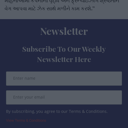
મહિનાઓમાં કંપનીની વૃદ્ધિ અને ફ્રેન્ચાઇઝીંગ શ્રેષ્ઠતાને
વેગ આપવા માટે ઝેક સાથે મળીને કામ કરશે.”
Newsletter
Subscribe To Our Weekly
Newsletter Here
By subscribing, you agree to our Terms & Conditions.
View Terms & Conditions