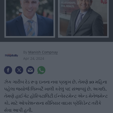
By
Manish Compnay
Apr 24, 2024
ઝેક ગારીબ રેડ રૂફ ઇનના નવા પ્રમુખ છે. તેમણે 10 મહિના
પહેલા જ્યોર્જ લિમ્બર્ટે ખાલી કરેલું પદ સંભાળ્યું છે. અગાઉ,
તેમણે હાઈગેટ હોસ્પિટાલિટી ઈન્વેસ્ટમેન્ટ એન્ડ મેનેજમેન્ટ
કો. માટે ઓપરેશન્સના સીનિયર વાઇસ પ્રેસિડેન્ટ તરીકે
સેવા આપી હતી.