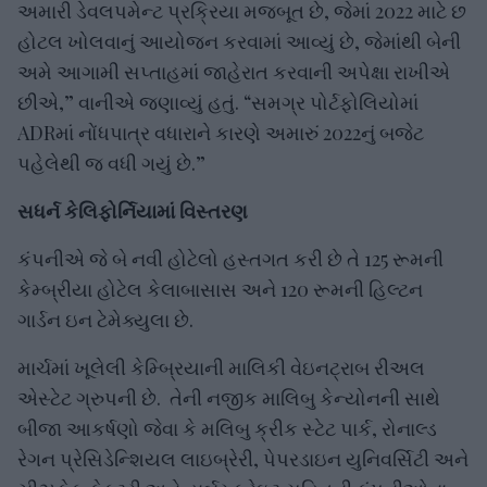
અમારી ડેવલપમેન્ટ પ્રક્રિયા મજબૂત છે, જેમાં 2022 માટે છ
હોટલ ખોલવાનું આયોજન કરવામાં આવ્યું છે, જેમાંથી બેની
અમે આગામી સપ્તાહમાં જાહેરાત કરવાની અપેક્ષા રાખીએ
છીએ,” વાનીએ જણાવ્યું હતું. “સમગ્ર પોર્ટફોલિયોમાં
ADRમાં નોંધપાત્ર વધારાને કારણે અમારું 2022નું બજેટ
પહેલેથી જ વધી ગયું છે.”
સધર્ન કેલિફોર્નિયામાં વિસ્તરણ
કંપનીએ જે બે નવી હોટેલો હસ્તગત કરી છે તે 125 રૂમની
કેમ્બ્રીયા હોટેલ કેલાબાસાસ અને 120 રૂમની હિલ્ટન
ગાર્ડન ઇન ટેમેક્યુલા છે.
માર્ચમાં ખૂલેલી કેમ્બ્રિયાની માલિકી વેઇનટ્રાબ રીઅલ
એસ્ટેટ ગ્રુપની છે. તેની નજીક માલિબુ કેન્યોનની સાથે
બીજા આકર્ષણો જેવા કે મલિબુ ક્રીક સ્ટેટ પાર્ક, રોનાલ્ડ
રેગન પ્રેસિડેન્શિયલ લાઇબ્રેરી, પેપરડાઇન યુનિવર્સિટી અને