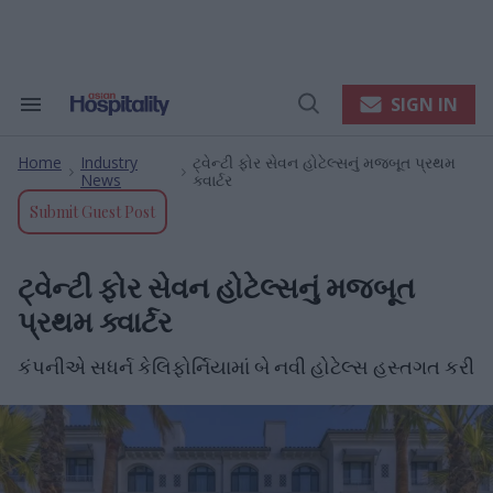
Skip
to
content
e
ch
ion
SIGN IN
Search
Open
gation
&
Search
Section
Home
Industry
ટ્વેન્ટી ફોર સેવન હોટેલ્સનું મજબૂત પ્રથમ
Navigation
>
>
News
ક્વાર્ટર
Submit Guest Post
ટ્વેન્ટી ફોર સેવન હોટેલ્સનું મજબૂત
પ્રથમ ક્વાર્ટર
કંપનીએ સધર્ન કેલિફોર્નિયામાં બે નવી હોટેલ્સ હસ્તગત કરી