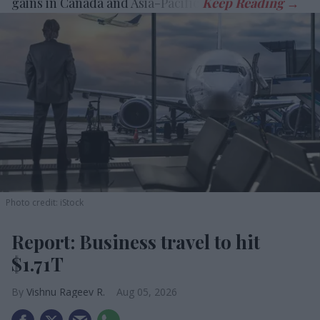
gains in Canada and Asia-Pacific.
Photo credit: iStock
Report: Business travel to hit
$1.71T
Vishnu Rageev R.
Aug 05, 2026