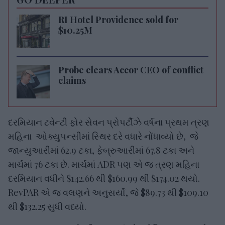
RI Hotel Providence sold for
$10.25M
Probe clears Accor CEO of conflict
claims
દરમિયાન ટવેન્ટી ફોર સેવન પ્રોપર્ટીઝે વર્ષના પ્રથમ ત્રણ
મહિના ઓક્યુપન્સીમાં સ્થિર દરે વધારે નોંધાવ્યો છે, જે
જાન્યુઆરીમાં 62.9 ટકા, ફેબ્રુઆરીમાં 67.8 ટકા અને
માર્ચમાં 76 ટકા છે. માર્ચમાં ADR પણ એ જ ત્રણ મહિના
દરમિયાન વધીને $142.66 થી $160.99 થી $174.02 થયો.
RevPAR એ જ વલણને અનુસર્યો, જે $89.73 થી $109.10
થી $132.25 સુધી વધ્યો.