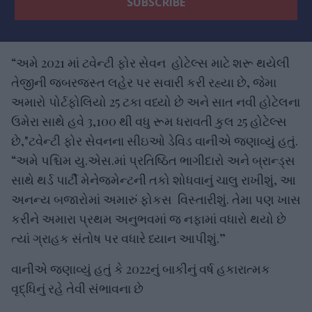
“અમે 2021 માં ટવેન્ટી ફોર સેવન હોટેલ્સ માટે શરૂ થયેલી
તેજીની જબરજસ્ત લહેર પર સવારી કરી રહ્યા છે, જેમા
અમારો પોર્ટફોલિયો 25 ટકા વધ્યો છે અને સાત નવી હોટેલના
ઉમેરા સાથે હવે 3,100 થી વધુ રૂમ ધરાવતી કુલ 25 હોટેલ્સ
છે,"ટવેન્ટી ફોર સેવનના સીઇઓ ડેવિડ વાનીએ જણાવ્યું હતું.
“અમે પશ્ચિમ યુ.એસ.માં પ્રતિષ્ઠિત ભાગીદારો અને બ્રાન્ડ્સ
સાથે થર્ડ પાર્ટી મેનેજમેન્ટની તકો શોધવાનું ચાલુ રાખીશું, આ
અનન્ય બજારોમાં અમારું ફોકસ વિસ્તારીશું. તેમા પણ ખાસ
કરીને અમારા પ્રથમ અનુભવમાં જ નફામાં વધારો થયો છે
ત્યાં ગ્રાહક સંતોષ પર વધારે ધ્યાન આપીશું.”
વાનીએ જણાવ્યું હતું કે 2022નું બાકીનું વર્ષ હકારાત્મક
વૃદ્ધિનું રહે તેવી સંભાવના છે