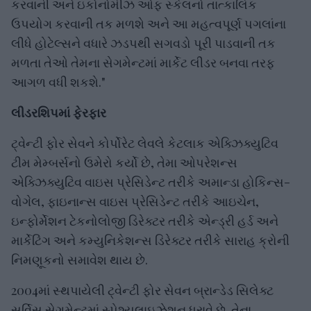
કરવાની અને ઇકોનોમીઝ ઓફ સ્કેલનો તાત્કાલિક
ઉપયોગ કરવાની તક મળશે અને આ મહત્વપૂર્ણ પગલાંના
લીધે હોટેલ્સને વધારે ઝડપથી સગવડો પૂરી પાડવાની તક
મળતા તેઓ તેમના સેગમેન્ટમાં માર્કેટ લીડર બનવા તરફ
આગળ વધી શકશે."
લીડરશિપમાં ફેરફાર
ટ્વેન્ટી ફોર સેવને કોર્પોરેટ લેવલે કેટલાક એક્ઝિક્યુટિવ
ટીમ મેમ્બર્સનો ઉમેરો કર્યો છે, તેમા ઓપરેશન્સ
એક્ઝિક્યુટિવ વાઇસ પ્રેસિડેન્ટ તરીકે અમાન્ડા હોકિન્સ-
વોગેલ, ફાઇનાન્સ વાઇસ પ્રેસિડેન્ટ તરીકે આઇચેન,
ઇન્ફોર્મેશન ટેકનોલોજી ડિરેક્ટર તરીકે એન્ડ્રી હર્ડ અને
માર્કેટિંગ અને કમ્યુનિકેશન્સ ડિરેક્ટર તરીકે સારાહ ક્રોની
નિમણૂકનો સમાવેશ થાય છે.
2004માં સ્થપાયેલી ટ્વેન્ટી ફોર સેવન બ્રાન્ડેડ સિલેક્ટ
સર્વિસ સેગમેન્ટમાં સ્પેશ્યલાઇઝેશન ધરાવે છે. તેના