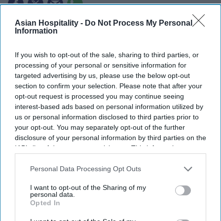
Asian Hospitality -
Do Not Process My Personal
Marriott expands ice! to eight U.S. resorts.
Information
Expansion adds two resorts and three new
If you wish to opt-out of the sale, sharing to third parties, or
themes.
processing of your personal or sensitive information for
targeted advertising by us, please use the below opt-out
Attraction debuts at resorts in California,
section to confirm your selection. Please note that after your
Arizona.
opt-out request is processed you may continue seeing
interest-based ads based on personal information utilized by
MARRIOTT INTERNATIONAL WILL expand “ice!,”
us or personal information disclosed to third parties prior to
its Christmas attraction featuring hand-carved ice
your opt-out. You may separately opt-out of the further
disclosure of your personal information by third parties on the
sculptures, to eight resorts in the U.S. for this
IAB’s list of downstream participants. This information may
holiday season. The expansion will add two resort
also be disclosed by us to third parties on the
IAB’s List of
locations and introduce three new themes.
Downstream Participants
that may further disclose it to other
Personal Data Processing Opt Outs
third parties.
The attraction will debut at Gaylord Pacific Resort
I want to opt-out of the Sharing of my
personal data.
in Chula Vista, California and JW Marriott Phoenix
Opted In
Desert Ridge Resort in Phoenix,
Marriott said in a