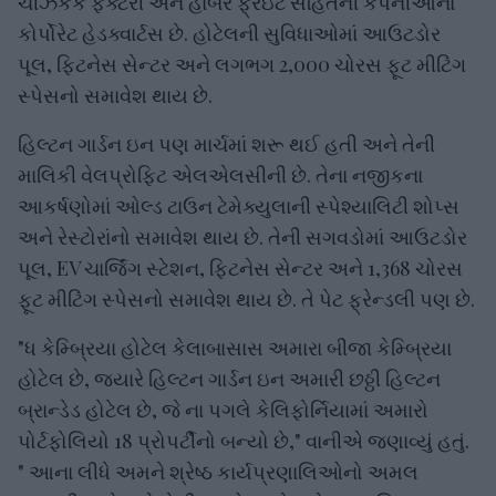
ચીઝકેક ફેક્ટરી અને હાર્બર ફ્રેઇટ સહિતની કંપનીઓના
કોર્પોરેટ હેડક્વાર્ટસ છે. હોટેલની સુવિધાઓમાં આઉટડોર
પૂલ, ફિટનેસ સેન્ટર અને લગભગ 2,000 ચોરસ ફૂટ મીટિંગ
સ્પેસનો સમાવેશ થાય છે.
હિલ્ટન ગાર્ડન ઇન પણ માર્ચમાં શરૂ થઈ હતી અને તેની
માલિકી વેલપ્રોફિટ એલએલસીની છે. તેના નજીકના
આકર્ષણોમાં ઓલ્ડ ટાઉન ટેમેક્યુલાની સ્પેશ્યાલિટી શોપ્સ
અને રેસ્ટોરાંનો સમાવેશ થાય છે. તેની સગવડોમાં આઉટડોર
પૂલ, EV ચાર્જિંગ સ્ટેશન, ફિટનેસ સેન્ટર અને 1,368 ચોરસ
ફૂટ મીટિંગ સ્પેસનો સમાવેશ થાય છે. તે પેટ ફ્રેન્ડલી પણ છે.
"ધ કેમ્બ્રિયા હોટેલ કેલાબાસાસ અમારા બીજા કેમ્બ્રિયા
હોટેલ છે, જ્યારે હિલ્ટન ગાર્ડન ઇન અમારી છઠ્ઠી હિલ્ટન
બ્રાન્ડેડ હોટેલ છે, જે ના પગલે કેલિફોર્નિયામાં અમારો
પોર્ટફોલિયો 18 પ્રોપર્ટીનો બન્યો છે," વાનીએ જણાવ્યું હતું.
" આના લીધે અમને શ્રેષ્ઠ કાર્યપ્રણાલિઓનો અમલ