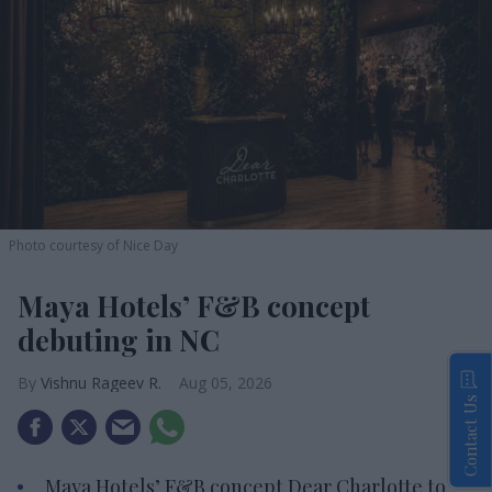
Photo courtesy of Nice Day
Maya Hotels’ F&B concept
debuting in NC
Vishnu Rageev R.
Aug 05, 2026
Contact Us
Maya Hotels’ F&B concept Dear Charlotte to