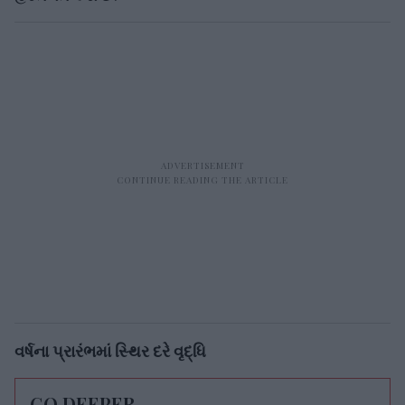
વર્ષના પ્રારંભમાં સ્થિર દરે વૃદ્ધિ
GO DEEPER