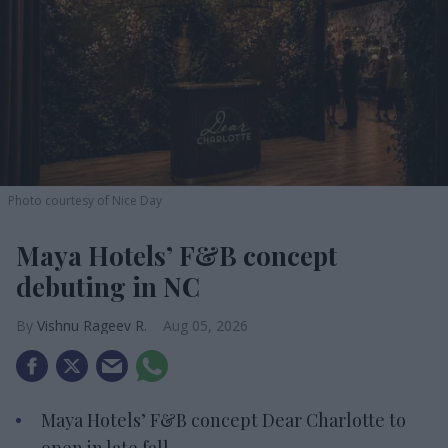
Photo courtesy of Nice Day
Maya Hotels’ F&B concept
debuting in NC
Vishnu Rageev R.
Aug 05, 2026
Maya Hotels’ F&B concept Dear Charlotte to
open in late fall.