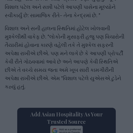
વિશાલ પટેલ અને સન્ની પટેલે આપણી પાસેના મૂલ્યોને
સ્વીકાર્યું છે: સામાજિક રીતે- તેના કેન્દ્રમાં છે. "
વિશાલ અને સની હાલના સ્થિતિમાં હોટેલ ખોલવાની
મુશ્કેલીથી વાકેફ છે. "લોકોની મુસાફરી હજુ પણ વિચારોની
તૈયારીમાં હોવાના કારણે વહેલી તકે તે મુશ્કેલ સફરની
અપેક્ષા રાખીએ છીએ. પણ મને લાગે છે કે આપણી પ્રોપર્ટી
કેવી રીતે ગોઠવવામાં આવે છે અને આપણે કેવી સ્થિતિએ
છીએ તે વચ્ચે સમય જતા અમે ખૂબ સારી કામગીરીની
અપેક્ષા રાખીએ છીએ. એમ "વિશાલ પટેલે યુએસએ ટુડેને
કહ્યું હતું.
Add Asian Hospitality As Your
Trusted Source