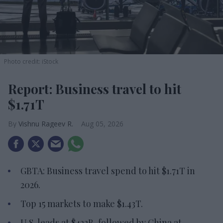
Photo credit: iStock
Report: Business travel to hit
$1.71T
Vishnu Rageev R.
Aug 05, 2026
GBTA: Business travel spend to hit $1.71T in
2026.
Top 15 markets to make $1.43T.
U.S. leads at $423B, followed by China at