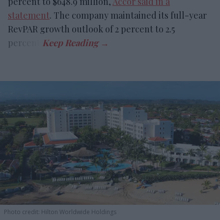
percent to $648.9 million,
Accor said in a
statement
. The company maintained its full-year
RevPAR growth outlook of 2 percent to 2.5
percent.
Photo credit: Hilton Worldwide Holdings