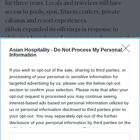
for three years. Locals and travelers will have
access to pools, spas, fitness centers, private
cabanas and resort experiences.
Hilton expanded its offerings in response to
changing traveler and consumer preferences,
the
company said in a statement
. Growing demand for
Asian Hospitality -
Do Not Process My Personal
spa and wellness offerings prompted Hilton
Information
properties to expand their day-use wellness
If you wish to opt-out of the sale, sharing to third parties, or
programs.
processing of your personal or sensitive information for
targeted advertising by us, please use the below opt-out
section to confirm your selection. Please note that after your
opt-out request is processed you may continue seeing
Newsletter
interest-based ads based on personal information utilized by
us or personal information disclosed to third parties prior to
your opt-out. You may separately opt-out of the further
Subscribe to our weekly newsletter here
disclosure of your personal information by third parties on the
IAB’s list of downstream participants. This information may
also be disclosed by us to third parties on the
IAB’s List of