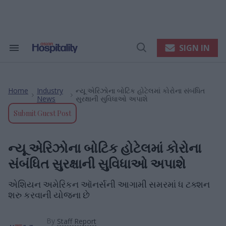
Skip
to
content
e
ch
ion
SIGN IN
Search
Open
gation
&
Search
Section
Navigation
Home
Industry
ન્યૂ એરિઝોના બોટિક હોટેલમાં કોરોના સંબંધિત
>
>
News
સુરક્ષાની સુવિધાઓ અપાશે
Submit Guest Post
ન્યૂ એરિઝોના બોટિક હોટેલમાં કોરોના
સંબંધિત સુરક્ષાની સુવિધાઓ અપાશે
એશિયન અમેરિકન ઑનર્સની આગામી સમરમાં ધ ટક્શન
શરુ કરવાની યોજના છે
By
Staff Report