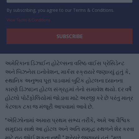
By subscribing, you agree to our Terms & Conditions.
View Terms & Conditions
અમેરિકાના ડિઝાઈન હોટેલ્સના વરિષ્ઠ વાઈસ પ્રેસિડેન્ટ
અને બિઝનેસ ઇનોવેશન, માર્કસ સ્ક્રાયરે જણાવ્યું હતું કે,
સ્થાનિક અનુભવ પૂરા પાડવામાં બુટિક હોટલના ધ્યાનના
કારણે ડિઝાઇન હોટલ સંગ્રહમાં તેનો સમાવેશ થયો. દર વર્ષે
હોટલો પોર્ટફોલિયોમાં જોડાવા માટે અરજી કરે છે પરંતુ માત્ર
કેટલાક ટકા જ મંજૂરી આપવામાં આવે છે.
"એરિઝોનામાં અમારા પ્રથમ સભ્ય તરીકે, અમે આ વૈશ્વિક
સમુદાય સાથે આ હોટલ અને અતિ સમૃદ્ધ સ્થળને શેર કરવા
માટે રાહ જોઈ શકતા નથી," શ્રેયરે જણાવ્યું હતું. "મૂળ