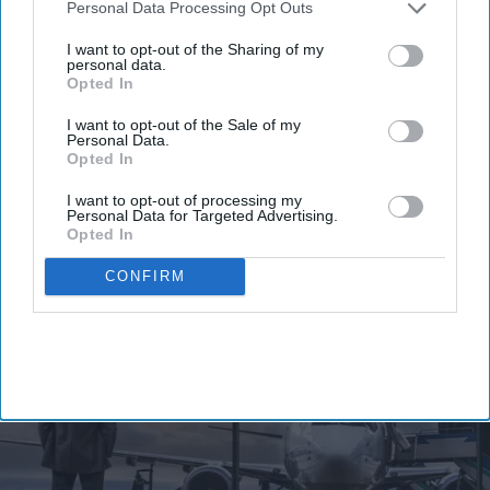
Downstream Participants
that may further disclose it to other
Personal Data Processing Opt Outs
third parties.
I want to opt-out of the Sharing of my
personal data.
Opted In
I want to opt-out of the Sale of my
By subscribing, you agree to our Terms & Conditions.
Personal Data.
View Terms & Conditions
Opted In
I want to opt-out of processing my
Personal Data for Targeted Advertising.
Opted In
CONFIRM