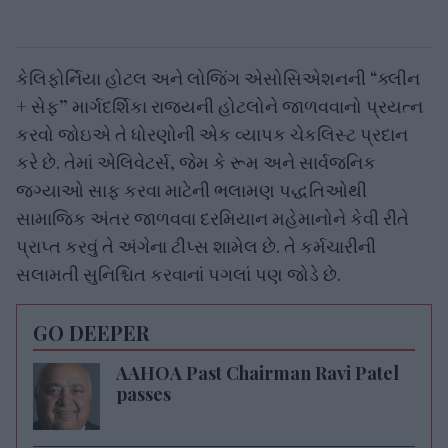
કેલિફોર્નિયા હોટલ અને લોજિંગ એસોસિએશનની “ક્લીન
+ સેફ” માર્ગદર્શિકા રાજ્યની હોટલોને જાળવવાનો પ્રયત્ન
કરવો જોઇએ તે ધોરણોની એક વ્યાપક ચેકલિસ્ટ પ્રદાન
કરે છે. તેમાં એલિવેટર્સ, જેમ કે રૂમ અને સાર્વજનિક
જગ્યાઓ સાફ કરવા માટેની ભલામણ પદ્ધતિઓથી
સામાજિક અંતર જાળવવા દરમિયાન મહેમાનોને કેવી રીતે
પ્રાપ્ત કરવું તે અંગેના ટીપ્સ શામેલ છે. તે કર્મચારીની
સલામતી સુનિશ્ચિત કરવાનાં પગલાં પણ જોડે છે.
GO DEEPER
AAHOA Past Chairman Ravi Patel
passes