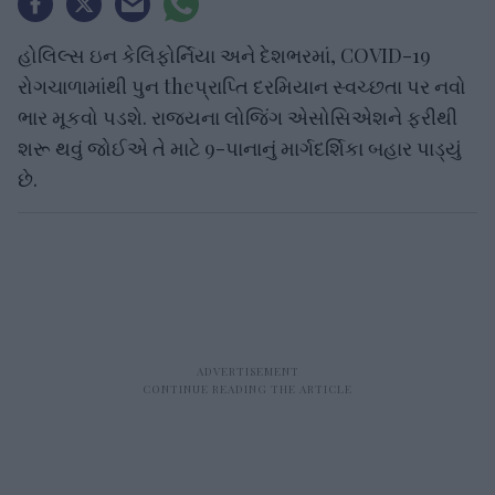
હોલિલ્સ ઇન કેલિફોર્નિયા અને દેશભરમાં, COVID-19
રોગચાળામાંથી પુન theપ્રાપ્તિ દરમિયાન સ્વચ્છતા પર નવો
ભાર મૂકવો પડશે. રાજ્યના લોજિંગ એસોસિએશને ફરીથી
શરૂ થવું જોઈએ તે માટે 9-પાનાનું માર્ગદર્શિકા બહાર પાડ્યું
છે.