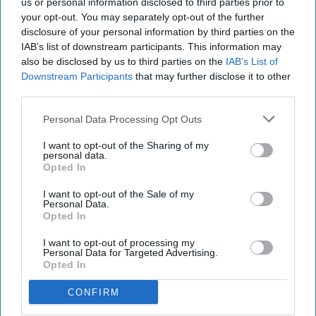
us or personal information disclosed to third parties prior to
your opt-out. You may separately opt-out of the further
Hyatt Place opens in Gujarat
disclosure of your personal information by third parties on the
IAB’s list of downstream participants. This information may
also be disclosed by us to third parties on the
IAB’s List of
Lords Inn opens in Gujarat
Downstream Participants
that may further disclose it to other
third parties.
RESET joins Marriott’s Outdoor
Personal Data Processing Opt Outs
Collection
I want to opt-out of the Sharing of my
personal data.
Radisson, Accenture launch
Opted In
ChatGPT app
I want to opt-out of the Sale of my
Personal Data.
Opted In
PRISM adds 40 hotels in the UK
I want to opt-out of processing my
Personal Data for Targeted Advertising.
Opted In
CONFIRM