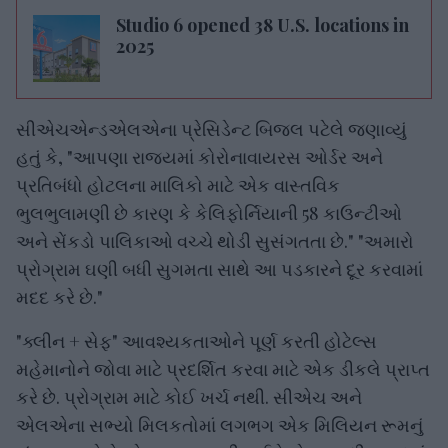
Studio 6 opened 38 U.S. locations in
2025
સીએચએન્ડએલએના પ્રેસિડેન્ટ બિજલ પટેલે જણાવ્યું
હતું કે, "આપણા રાજ્યમાં કોરોનાવાયરસ ઓર્ડર અને
પ્રતિબંધો હોટલના માલિકો માટે એક વાસ્તવિક
ભુલભુલામણી છે કારણ કે કેલિફોર્નિયાની 58 કાઉન્ટીઓ
અને સેંકડો પાલિકાઓ વચ્ચે થોડી સુસંગતતા છે." "અમારો
પ્રોગ્રામ ઘણી બધી સુગમતા સાથે આ પડકારને દૂર કરવામાં
મદદ કરે છે."
"ક્લીન + સેફ" આવશ્યકતાઓને પૂર્ણ કરતી હોટેલ્સ
મહેમાનોને જોવા માટે પ્રદર્શિત કરવા માટે એક ડીકલે પ્રાપ્ત
કરે છે. પ્રોગ્રામ માટે કોઈ ખર્ચ નથી. સીએચ અને
એલએના સભ્યો મિલકતોમાં લગભગ એક મિલિયન રૂમનું