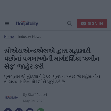
Skip
to
content
e
ch
ion
SIGN IN
Search
Open
gation
&
Search
Section
Home
Industry News
Navigation
>
સીએચએન્ડએલએ દ્વારા મહામારી
પછીનાં પગલાઓની માર્ગદર્શિકા ‘ક્લીન
સેફ’ જાહેર કરી
પ્રોગ્રામ એ હોટલોને ડેકલ પ્રદાન કરે છે જે મહેમાનોને
સાચવવા માટેનાં ધોરણોને પૂર્ણ કરે છે
By
Staff Report
May 04, 2020