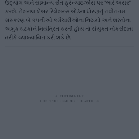
ઉદ્યોગ અને સામાન્ય રીતે ફ્રેન્ચાઇઝીસ પર "ભારે અસર"
કરશે. નેશનલ લેબર રિલેશન્સ બોર્ડના ધોરણનું નવીનતમ
સંસ્કરણ બે કંપનીઓ કર્મચારીઓના નિયમો અને શરતોના
અમુક ઘટકોને નિયંત્રિત કરતી હોય તો સંયુક્ત નોકરીદાતા
તરીકે વ્યાખ્યાયિત કરી શકે છે.