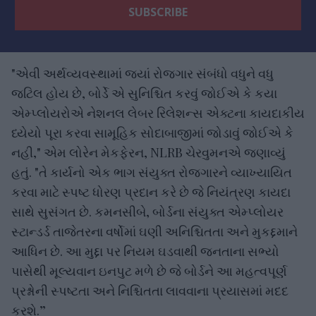
"એવી અર્થવ્યવસ્થામાં જ્યાં રોજગાર સંબંધો વધુને વધુ
જટિલ હોય છે, બોર્ડે એ સુનિશ્ચિત કરવું જોઈએ કે કયા
એમ્પ્લોયરોએ નેશનલ લેબર રિલેશન્સ એક્ટના કાયદાકીય
ધ્યેયો પૂરા કરવા સામૂહિક સોદાબાજીમાં જોડાવું જોઈએ કે
નહી," એમ લોરેન મેકફેરન, NLRB ચેરવુમનએ જણાવ્યું
હતું. "તે કાર્યનો એક ભાગ સંયુક્ત રોજગારને વ્યાખ્યાયિત
કરવા માટે સ્પષ્ટ ધોરણ પ્રદાન કરે છે જે નિયંત્રણ કાયદા
સાથે સુસંગત છે. કમનસીબે, બોર્ડના સંયુક્ત એમ્પ્લોયર
સ્ટાન્ડર્ડ તાજેતરના વર્ષોમાં ઘણી અનિશ્ચિતતા અને મુકદ્દમાને
આધિન છે. આ મુદ્દા પર નિયમ ઘડવાથી જનતાના સભ્યો
પાસેથી મૂલ્યવાન ઇનપુટ મળે છે જે બોર્ડને આ મહત્વપૂર્ણ
પ્રશ્નોની સ્પષ્ટતા અને નિશ્ચિતતા લાવવાના પ્રયાસમાં મદદ
કરશે.”