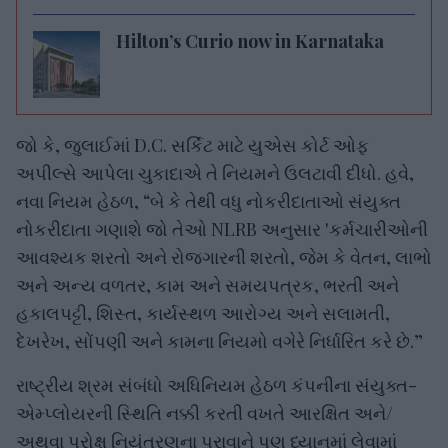
Hilton’s Curio now in Karnataka
જો કે, જુલાઈમાં D.C. સર્કિટ માટે યુએસ કોર્ટ ઓફ
અપીલ્સે આપેલા ચુકાદાએ તે નિયમને ઉલટાવી દીધો. હવે,
નવા નિયમ હેઠળ, “બે કે તેથી વધુ નોકરીદાતાઓ સંયુક્ત
નોકરીદાતા ગણાશે જો તેઓ NLRB અનુસાર 'કર્મચારીઓની
આવશ્યક શરતો અને રોજગારની શરતો, જેમ કે વેતન, લાભો
અને અન્ય વળતર, કામ અને સમયપત્રક, ભરતી અને
હકાલપટ્ટી, શિસ્ત, કાર્યસ્થળ આરોગ્ય અને સલામતી,
દેખરેખ, સોંપણી અને કામના નિયમો વગેરે નિર્ધારિત કરે છે.”
રાષ્ટ્રીય શ્રમ સંબંધો અધિનિયમ હેઠળ કંપનીના સંયુક્ત-
એમ્પ્લોયરની સ્થિતિ નક્કી કરતી વખતે આરક્ષિત અને/
અથવા પરોક્ષ નિયંત્રણના પુરાવાને પણ ધ્યાનમાં લેવામાં