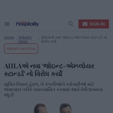
Skip
to
content
e
ch
ion
SIGN IN
Search
Open
gation
&
Search
Section
Home
Industry
AHLAએ નવા 'જોઇન્ટ-એમ્પ્લોયર સ્ટાન્ડર્ડ' નો
Navigation
>
>
News
વિરોધ કર્યો
Submit Guest Post
AHLAએ નવા 'જોઇન્ટ-એમ્પ્લોયર
સ્ટાન્ડર્ડ' નો વિરોધ કર્યો
સૂચિત નિયમ હેઠળ, બે કંપનીઓને કર્મચારીઓ માટે
જવાબદાર તરીકે વ્યાખ્યાયિત કરવામાં આવે તેવી શક્યતા
વધુ છે