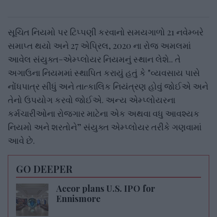
સૂચિત નિયમો પર ટિપ્પણી કરવાનો સમયગાળો 21 નવેમ્બરે
સમાપ્ત થયો અને 27 એપ્રિલ, 2020 ના રોજ અમલમાં
આવેલ સંયુક્ત-એમ્પ્લોયર નિયમનું સ્થાન લેશે.. તે
અગાઉના નિયમમાં સ્થાપિત કરાયું હતું કે "વ્યવસાય પાસે
નોંધપાત્ર સીધું અને તાત્કાલિક નિયંત્રણ હોવું જોઈએ અને
તેનો ઉપયોગ કરવો જોઈએ. અન્ય એમ્પ્લોયરના
કર્મચારીઓના રોજગાર માટેના એક અથવા વધુ આવશ્યક
નિયમો અને શરતોને” સંયુક્ત એમ્પ્લોયર તરીકે ગણવામાં
આવે છે.
GO DEEPER
Accor plans U.S. IPO for
Ennismore