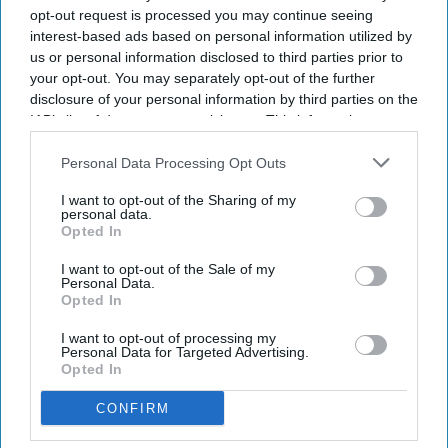
opt-out request is processed you may continue seeing
repeat borrower Doradus Partners.
interest-based ads based on personal information utilized by
us or personal information disclosed to third parties prior to
your opt-out. You may separately opt-out of the further
disclosure of your personal information by third parties on the
IAB’s list of downstream participants. This information may
also be disclosed by us to third parties on the
IAB’s List of
Newsletter
Downstream Participants
that may further disclose it to other
Personal Data Processing Opt Outs
third parties.
I want to opt-out of the Sharing of my
Subscribe to our weekly newsletter here
personal data.
Opted In
I want to opt-out of the Sale of my
Personal Data.
Opted In
I want to opt-out of processing my
Personal Data for Targeted Advertising.
Opted In
By subscribing, you agree to our Terms & Conditions.
View Terms & Conditions
CONFIRM