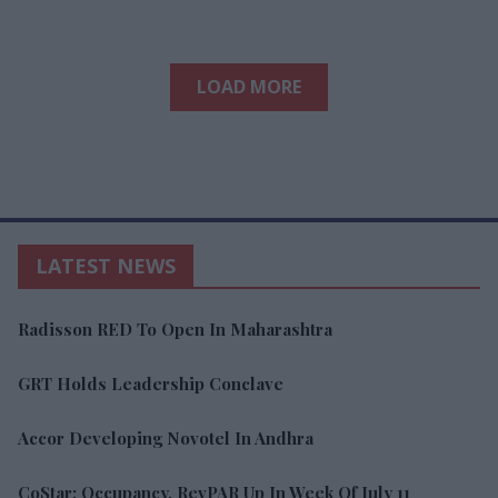
LOAD MORE
LATEST NEWS
Radisson RED To Open In Maharashtra
GRT Holds Leadership Conclave
Accor Developing Novotel In Andhra
CoStar: Occupancy, RevPAR Up In Week Of July 11