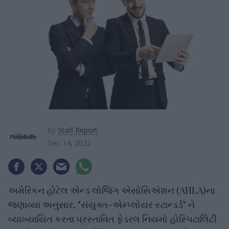
By
Staff Report
Dec 14, 2022
અમેરિકન હોટેલ એન્ડ લોજિંગ એસોસિએશન (AHLA)ના
જણાવ્યા અનુસાર, "સંયુક્ત-એમ્પ્લોયર સ્ટાન્ડર્ડ" ને
વ્યાખ્યાયિત કરતા પ્રસ્તાવિત ફેડરલ નિયમો હોસ્પિટાલિટી