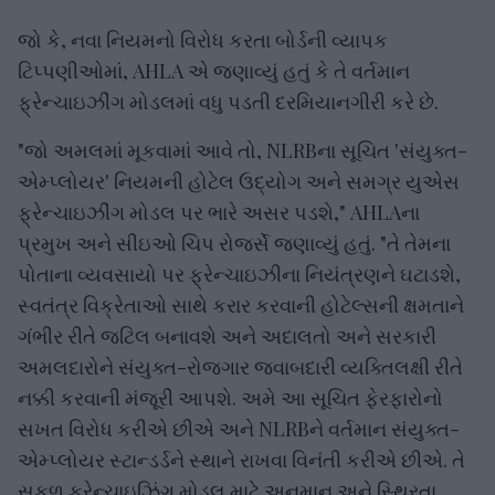
જો કે, નવા નિયમનો વિરોધ કરતા બોર્ડની વ્યાપક
ટિપ્પણીઓમાં, AHLA એ જણાવ્યું હતું કે તે વર્તમાન
ફ્રેન્ચાઇઝીંગ મોડલમાં વધુ પડતી દરમિયાનગીરી કરે છે.
"જો અમલમાં મૂકવામાં આવે તો, NLRBના સૂચિત 'સંયુક્ત-
એમ્પ્લોયર' નિયમની હોટેલ ઉદ્યોગ અને સમગ્ર યુએસ
ફ્રેન્ચાઇઝીંગ મોડલ પર ભારે અસર પડશે," AHLAના
પ્રમુખ અને સીઇઓ ચિપ રોજર્સે જણાવ્યું હતું. "તે તેમના
પોતાના વ્યવસાયો પર ફ્રેન્ચાઇઝીના નિયંત્રણને ઘટાડશે,
સ્વતંત્ર વિક્રેતાઓ સાથે કરાર કરવાની હોટેલ્સની ક્ષમતાને
ગંભીર રીતે જટિલ બનાવશે અને અદાલતો અને સરકારી
અમલદારોને સંયુક્ત-રોજગાર જવાબદારી વ્યક્તિલક્ષી રીતે
નક્કી કરવાની મંજૂરી આપશે. અમે આ સૂચિત ફેરફારોનો
સખત વિરોધ કરીએ છીએ અને NLRBને વર્તમાન સંયુક્ત-
એમ્પ્લોયર સ્ટાન્ડર્ડને સ્થાને રાખવા વિનંતી કરીએ છીએ. તે
સફળ ફ્રેન્ચાઇઝિંગ મોડલ માટે અનુમાન અને સ્થિરતા